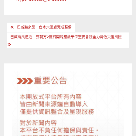
文
巴威颱來襲！台水六區處完成整備
章
巴威颱風逼近 鄭朝方2度召開跨層級單位整備會議全力降低災害風險
導
覽