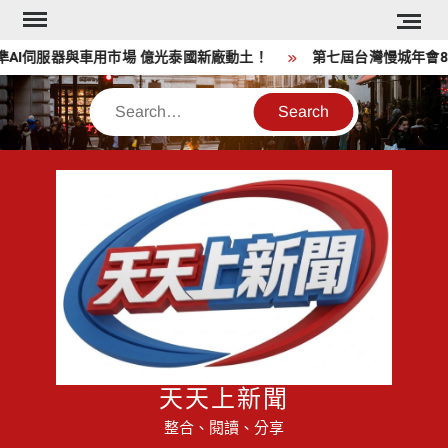
Skip
to
I伺服器與車用市場 億光泰國新廠動土！
第七屆台灣慢城年會8月1
content
Search
天天上新聞
整合、閱讀、分享