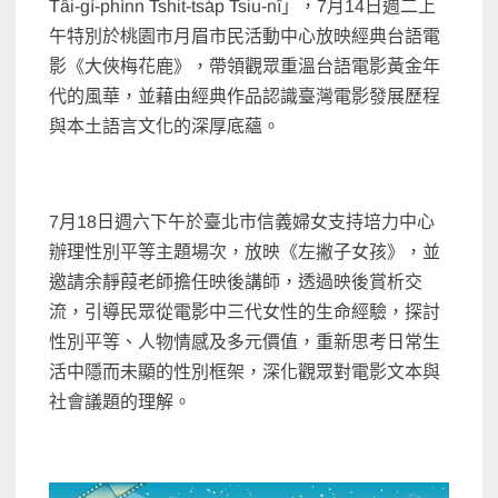
Tâi-gí-phìnn Tshit-tsa̍p Tsiu-nî」，7月14日週二上
午特別於桃園市月眉市民活動中心放映經典台語電
影《大俠梅花鹿》，帶領觀眾重溫台語電影黃金年
代的風華，並藉由經典作品認識臺灣電影發展歷程
與本土語言文化的深厚底蘊。
7月18日週六下午於臺北市信義婦女支持培力中心
辦理性別平等主題場次，放映《左撇子女孩》，並
邀請余靜葭老師擔任映後講師，透過映後賞析交
流，引導民眾從電影中三代女性的生命經驗，探討
性別平等、人物情感及多元價值，重新思考日常生
活中隱而未顯的性別框架，深化觀眾對電影文本與
社會議題的理解。