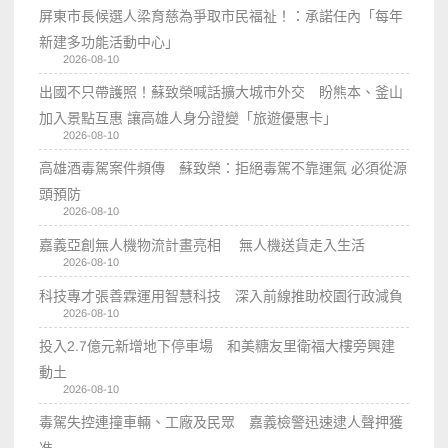
屏東市長候選人梁育慈為爭取市民福祉！：承諾任內「每年
新建多功能活動中心」
2026-08-10
出國不只帶護照！蘇致榮喊話擴大城市外交 盼熊本、釜山
加入景點互惠 讓高雄人身分證變「旅遊優惠卡」
2026-08-10
高雄酒毒駕案件頻傳 蘇致榮：拒絕毒駕不靠運氣 必須從源
頭預防
2026-08-10
嘉義亞創無人機物流計畫亮相 無人機送貨走入生活
2026-08-10
科技專才張善霖運用智慧科技 深入前線推助校園行政減負
2026-08-10
投入2.7億元新增地下停車場 和美糖友里衛福大樓旁興建
動土
2026-08-10
毒駕失控連撞車輛、工廠及民眾 嘉義檢警迅速逮人聲押獲
准