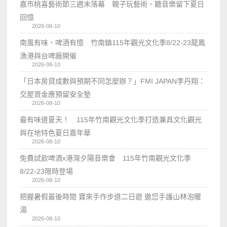
嘉市桃喜藝術節三週末落幕 親子玩藝術、聽音樂留下夏日
回憶
2026-08-10
南風有味、啤酒有憶 竹南鎮115年觀光文化季8/22-23龍鳳
漁港與台啤廠開催
2026-08-10
「日本房貸成數與預期不同怎麼辦？」FMI JAPAN李丹翔：
交屋資金應預留安全墊
2026-08-10
最有味道夏天！ 115年竹南觀光文化季打造兼具文化觀光
與在地特色夏日嘉年華
2026-08-10
免費試飲啤酒x港灣夕陽音樂會 115年竹南觀光文化季
8/22-23限時登場
2026-08-10
把握暑假最後時間 寶來手作步道二日遊 邀您手護山林泡暖
湯
2026-08-10