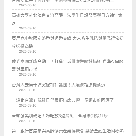
2026-08-10
高雄大學赴北海道交流亮眼 法學生日語發表獲日方師生肯
定
2026-08-10
亞尼克中秋限定茶香與奶香交織 大人系生乳捲與常溫禮盒搶
攻送禮商機
2026-08-10
億光泰國新廠今動土！打造全球供應鏈關鍵樞紐 瞄準AI伺服
器與車用市場
2026-08-10
台灣人去烏干達突被扣押護照！入境遭拒原機遣返
2026-08-10
「矮化台灣」我駐日代表拒出席典禮！長崎市府回應了
2026-08-10
蒂頭發黑別硬吃！婦吃放3週絲瓜 全身癢到爆紅疹
2026-08-10
第一銀行首度參與高齡健康產業博覽會 樂齡金融生活圈獲熱