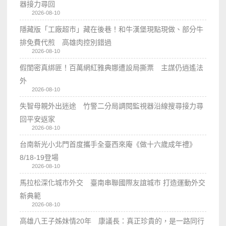
器接力尋回
2026-08-10
隱藏版「工廠超市」藏在後巷！和牛漢堡現點現做、部分牛
排免費代煎 高雄肉控別錯過
2026-08-10
假閨密真綁匪！百萬網紅雅典娜遭設局撕票 主謀仍逍遙法
外
2026-08-10
失智母親外出迷途 竹警二分局調閱監視器沿線搜尋接力尋
回平安返家
2026-08-10
台南新光小北門首度攜手全臺西來庵《做十六歲成年禮》
8/18-19登場
2026-08-10
馬拉松深化城市外交 臺南串聯國際友誼城市 打造運動外交
新典範
2026-08-10
高雄八王子姊妹情20年 康議長：真正珍貴的，是一路同行