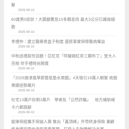
擊
2026-08-10
60歲男0症狀！大腸鏡驚見10多顆息肉 最大3公分已藏癌細
胞
2026-08-10
李禮仲：建立醫療黑盒子制度 還原事實保障醫病權益
2026-08-10
中秋送禮超夯話題！亞尼克「阿薩姆紅茶三顆布丁」登大人
亮相 伴手禮時尚開賣
2026-08-10
「2026旗津風箏節暨氣墊水樂園」4天吸引18萬人朝聖 商圈
業績逆勢飆升
2026-08-10
社宅13萬戶砍剩3萬戶 學者批「公然詐騙」 地方補助喊
卡六都跳腳
2026-08-10
錠嵂保經攜手保誠人壽 推出「鑫頂峰」外幣終身保險 兼顧
終身穩定現金流與資產累積 打造人生財務解決方案