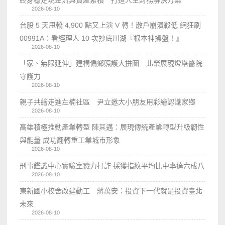
2026-08-10
台股 5 天甩轎 4,900 點又上演 V 轉！散戶崩潰殺低 網狂刷
00991A：看經理人 10 次抄底川湖『根本神操盤！』
2026-08-10
「家、無限延伸」建構偏鄉照護大拼圖 北榮展現燈塔醫院
守護力
2026-08-10
親子共繪走進左楠社區 尹立邀大小朋友用彩繪認識家鄉
2026-08-10
高雄積極推動產業轉型 陳其邁：展現傳統產業轉型升級韌性
與能量 成功翻轉重工業城市形象
2026-08-10
刑事鑑識中心實驗室戮力打詐 採獲指紋平均比中率達六成八
2026-08-10
東新國小校舍改建動工 蔣萬安：投資下一代就是投資臺北
未來
2026-08-10