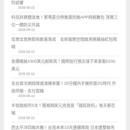
烈迴響
2026-08-10
科技與實體並進！那瑪夏分隊推廣防颱APP與避難包 落實三
位一體防災共識
2026-08-10
佳里佳里興郵局歡喜落成 全新服務空間啟用開幕抽紅包吸
睛
2026-08-10
金價飆破4300美元創新高！國際投行預言接下來直衝5200
美元
2026-08-10
全台首次網路降速演練來襲！30分鐘內手機秒退2G時代 外
送停擺、支付當機
2026-08-10
半夜跑廁所5次！醫揭頻尿元兇竟是「國民飲料」每天都在
喝
2026-08-10
西太平洋四颱共舞！台灣未來10天連續降雨 日本遭雙颱夾