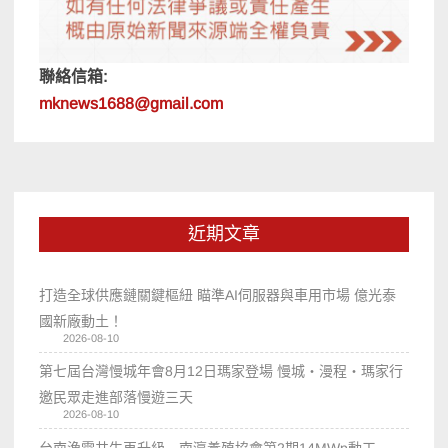
聯絡信箱:
mknews1688@gmail.com
近期文章
打造全球供應鏈關鍵樞紐 瞄準AI伺服器與車用市場 億光泰
國新廠動土！
2026-08-10
第七屆台灣慢城年會8月12日瑪家登場 慢城・漫程・瑪家行
邀民眾走進部落慢遊三天
2026-08-10
台南漁電共生再升級 南瀛養殖協會第2期14MWp動工