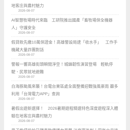
地客庄與農村魅力
2026-08-07
AI智慧牧場時代來臨 工研院推出國產「畜牧場保全機器
人」守護安全
2026-08-07
假貸款先繳10萬保證金！高雄警設局逮「收水手」 工作手
機藏大量詐團對話
2026-08-07
警報一響高雄街頭瞬間淨空！城鎮韌性演習登場 輕軌停
駛、民眾就地避難
2026-08-07
白海豚颱風來襲！台電台東區處全面整備迎戰強風豪雨 籲多
利用「台灣電力APP」查詢
2026-08-07
暑假出遊新選擇！ 2026暑期遊程精選特色深度遊程深入體
驗在地客庄與農村魅力
2026-08-07