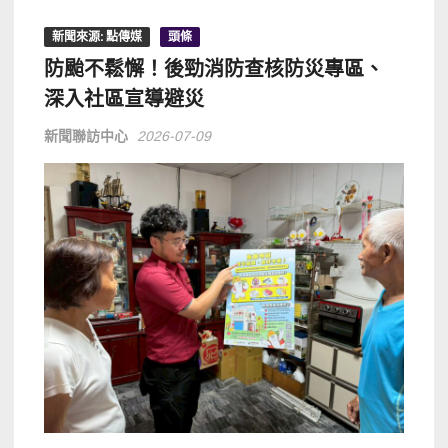
新聞來源: 點傳媒
頭條
防颱不鬆懈！後勁消防查核防災專區、
深入社區宣導避災
新聞聯訪中心
2026-07-09