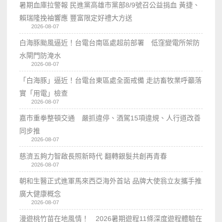
暑期血庫拉警報 民進黨高雄市黨部8/9號召公益捐血 黃捷、
賴瑞隆挽袖響應 豐富限定好禮大方送
2026-08-07
白海豚颱風逼近！台電台南區處超前部署 低窪變電所架防
水閘門防淹水
2026-08-07
「白海豚」逼近！台電台東區處全面戒備 走訪畜牧業呼籲落
實「用電」檢查
2026-08-07
嘉市重拳整頓交通 嚴抓違停、酒駕15項違規、人行道改善
同步推
2026-08-07
慈濟五夠力智啟長照新時代 翻轉銀髮共創再青春
2026-08-07
朝和生醫正式進軍馬來西亞海外首站 品牌大使翁立友攜手推
廣大健康概念
2026-08-07
漫遊桃竹苗在地風情！ 2026暑期遊程11條深度遊程體驗在