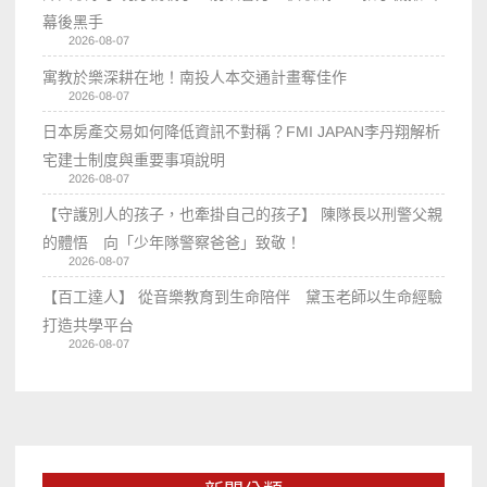
幕後黑手
2026-08-07
寓教於樂深耕在地！南投人本交通計畫奪佳作
2026-08-07
日本房產交易如何降低資訊不對稱？FMI JAPAN李丹翔解析
宅建士制度與重要事項說明
2026-08-07
【守護別人的孩子，也牽掛自己的孩子】 陳隊長以刑警父親
的體悟 向「少年隊警察爸爸」致敬！
2026-08-07
【百工達人】 從音樂教育到生命陪伴 黛玉老師以生命經驗
打造共學平台
2026-08-07