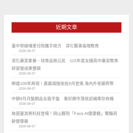
近期文章
臺中榮總埔里分院攜手檢方 深化醫事倫理教育
2026-08-07
深化廉潔素養、培育品格公民 115年度全國高中廉潔教育
研習營成果豐碩
2026-08-07
睽違105年再現！嘉義城隍夜巡9月登場 海內外宮廟齊聚
2026-08-07
中鋼9月月盤鋼品全面平盤 看好鋼市落底迎補庫存商機
2026-08-07
無感量測黑科技登場！岡山醫院「Face AI健康鏡」驚豔高
齡健康展
2026-08-07