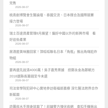
完售
2026-08-07
桃青創博覽會生醫論壇、泰國交流、日本媒合及國際競賽
接力登場
2026-08-07
瑞士百達資產管理8月展望！偏好中國以外的新興市場 看
好這些產業
2026-08-07
居酒屋美味搬回家！頂呱呱聯名日本「角瓶」推出角嗨尬炸
物組
2026-08-07
要再選先說清4000萬！吳子嘉秀票據 控鄭永金為鄭朝方
2018選縣長籌錢至今未還
2026-08-07
司法官學院犯研中心實地參訪衛福部嘉療 深化醫法跨界合作
新藍圖
2026-08-07
詐團收水手現身就栽了！前鎮警方埋伏收網 查扣手機揪出