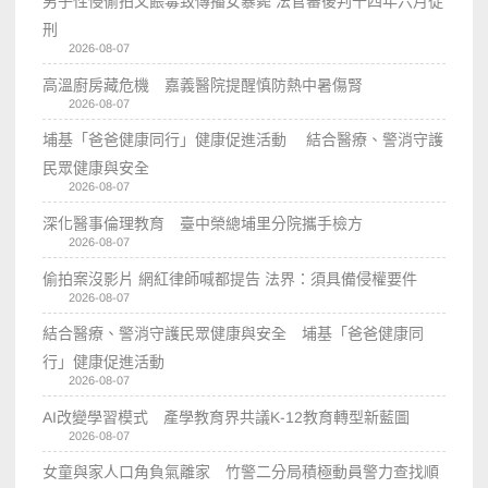
男子性侵偷拍又餵毒致傳播女暴斃 法官審後判十四年六月徒
刑
2026-08-07
高溫廚房藏危機 嘉義醫院提醒慎防熱中暑傷腎
2026-08-07
埔基「爸爸健康同行」健康促進活動 結合醫療、警消守護
民眾健康與安全
2026-08-07
深化醫事倫理教育 臺中榮總埔里分院攜手檢方
2026-08-07
偷拍案沒影片 網紅律師喊都提告 法界：須具備侵權要件
2026-08-07
結合醫療、警消守護民眾健康與安全 埔基「爸爸健康同
行」健康促進活動
2026-08-07
AI改變學習模式 產學教育界共議K-12教育轉型新藍圖
2026-08-07
女童與家人口角負氣離家 竹警二分局積極動員警力查找順