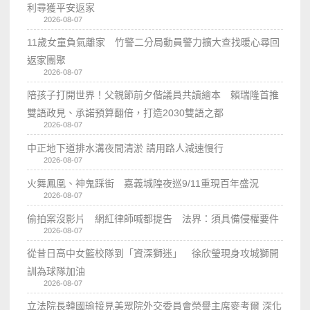
利尋獲平安返家
2026-08-07
11歲女童負氣離家 竹警二分局動員警力擴大查找暖心尋回
返家團聚
2026-08-07
陪孩子打開世界！父親節前夕偕議員共讀繪本 賴瑞隆首推
雙語政見、承諾預算翻倍，打造2030雙語之都
2026-08-07
中正地下道排水溝夜間清淤 請用路人減速慢行
2026-08-07
火舞鳳凰、神鬼踩街 嘉義城隍夜巡9/11重現百年盛況
2026-08-07
偷拍案沒影片 網紅律師喊都提告 法界：須具備侵權要件
2026-08-07
從昔日高中女籃校隊到「資深獅迷」 徐欣瑩現身攻城獅開
訓為球隊加油
2026-08-07
立法院長韓國瑜接見美眾院外交委員會榮譽主席麥考爾 深化