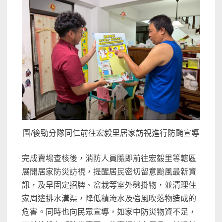
圖/後勁分隊同仁前往宏毅里居家訪視進行防颱宣導
完成賣場查核後，消防人員隨即前往宏毅里等轄區
展開居家防災訪視，提醒居民密切留意颱風最新資
訊，及早固定招牌、盆栽等室外懸掛物，並清理住
家周邊排水溝渠，降低積淹水及強風吹落物造成的
危害。同時也向民眾宣導，如家中防災物資不足，