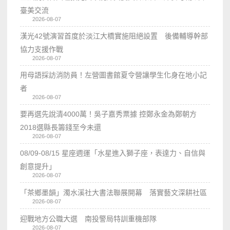
臺美交流
2026-08-07
漢光42號演習首度於淡江大橋實施阻絕設置 後備輔導幹部
協力支援作戰
2026-08-07
用母語採訪消防員！左營圖書館夏令營讓學生化身在地小記
者
2026-08-07
要再選先說清4000萬！吳子嘉秀票據 控鄭永金為鄭朝方
2018選縣長籌錢至今未還
2026-08-07
08/09-08/15 星座週運「水星進入獅子座，表達力、自信與
創意提升」
2026-08-07
「茶鄉墨韻」濁水溪社大書法聯展開幕 落實藝文深耕社區
2026-08-07
迎戰地方公職大選 南投警局特訓重機部隊
2026-08-07