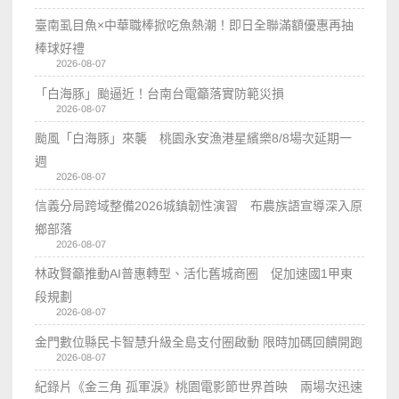
臺南虱目魚×中華職棒掀吃魚熱潮！即日全聯滿額優惠再抽
棒球好禮
2026-08-07
「白海豚」颱逼近！台南台電籲落實防範災損
2026-08-07
颱風「白海豚」來襲 桃園永安漁港星繽樂8/8場次延期一
週
2026-08-07
信義分局跨域整備2026城鎮韌性演習 布農族語宣導深入原
鄉部落
2026-08-07
林政賢籲推動AI普惠轉型、活化舊城商圈 促加速國1甲東
段規劃
2026-08-07
金門數位縣民卡智慧升級全島支付圈啟動 限時加碼回饋開跑
2026-08-07
紀錄片《金三角 孤軍淚》桃園電影節世界首映 兩場次迅速