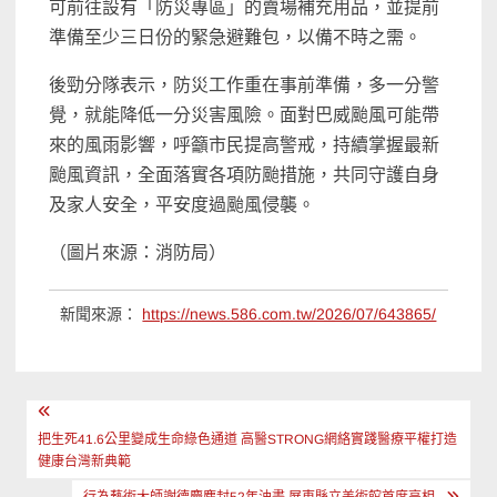
可前往設有「防災專區」的賣場補充用品，並提前
準備至少三日份的緊急避難包，以備不時之需。
後勁分隊表示，防災工作重在事前準備，多一分警
覺，就能降低一分災害風險。面對巴威颱風可能帶
來的風雨影響，呼籲市民提高警戒，持續掌握最新
颱風資訊，全面落實各項防颱措施，共同守護自身
及家人安全，平安度過颱風侵襲。
（圖片來源：消防局）
新聞來源：
https://news.586.com.tw/2026/07/643865/
文
章
把生死41.6公里變成生命綠色通道 高醫STRONG網絡實踐醫療平權打造
健康台灣新典範
導
行為藝術大師謝德慶塵封52年油畫 屏東縣立美術館首度亮相