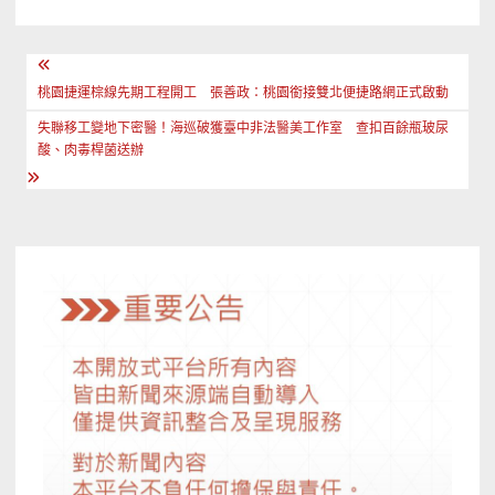
文
章
桃園捷運棕線先期工程開工 張善政：桃園銜接雙北便捷路網正式啟動
導
失聯移工變地下密醫！海巡破獲臺中非法醫美工作室 查扣百餘瓶玻尿
酸、肉毒桿菌送辦
覽