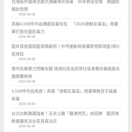
白海豚外圍環流遇大潮釀海水倒灌 30多商家受害 謝國樑
親赴慰問
2026-08-09
高雄4,599件作品傳遞拒毒信念 「2026港都反毒盃」用畫
筆打造兒童防毒力
2026-08-09
龍井首座風雨籃球場啟用！中市運動局長攜夢想家球星3對3
尬球技
2026-08-09
南市防暴實力閃耀全國 環湖社區及民榮社區勇奪防暴戲劇全
國競賽殊榮
2026-08-09
4,599件作品角逐！高雄「港都反毒盃」用畫筆教孩子識毒
拒毒
2026-08-09
台北白斬雞藏強者！玉米土雞「雞凍閃亮」成招牌 龍洞海
鮮餐廳老派台菜見真功夫
2026-08-09