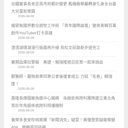
台鐵董事長肯定高市府都計變更 舊機廠華麗轉身化身全台最
大兒童新樂園
2026-08-09
揭密無國界數位遊牧工作術 「青年國際論壇」邀英美韓百萬
創作YouTuber打卡高雄
2026-08-09
澄清湖環湖漫行版圖再升級 鳥松文前路新步道完工
2026-08-09
暑期血庫拉警報 黃捷、賴瑞隆號召民眾一起來捐血
2026-08-09
獸醫師、寵物商業同業公會後援會成立 力挺「毛爸」賴瑞
隆！
2026-08-09
基隆長庚圓錐角膜中心揭牌 孫啟欽與跨科團隊建立東北角
青壯年角膜疾病跨科照護機制
2026-08-09
養樂多食安吹哨案爆「新聞消失」疑雲！黃瓊慧質疑報導變
404 撤稿原因待揭