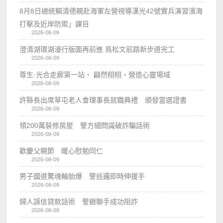
8月8日總統賴清德親赴海軍左營視導漢光42號實兵演習濱海
打擊及近岸防禦」課目
2026-08-09
澄清湖環湖漫行版圖再前進 鳥松文前路新步道完工
2026-08-09
尊生·光合走廊第一站， 翩然栩栩・營造心靈場域
2026-08-09
許縣長出席草屯老人會理事長就職典禮 頒發當選證書
2026-08-09
領200萬裝修房屋 警方細問識破詐騙話術
2026-08-09
歡慶父親節 暖心慰勉同仁
2026-08-09
男子國道驚魂輪胎爆 警巡邏即時伸援手
2026-08-09
婦人誤信貸款話術 警銀聯手成功阻詐
2026-08-09