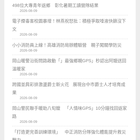
498位大專青年返鄉 彰化暑期工讀營隊結業
2026-08-09
電子煙毒害校園暴增！林燕祝怒批：積極爭取唾液快篩沒下
文
2026-08-09
小小消防員上線！高雄消防局辦體驗營 親子闖關學防災
2026-08-09
岡山暖警沿街問路啟動「」最強鄉親GPS」秒認出阿嬤送回
溫暖家
2026-08-09
跨國並肩彩排激盪爵士新火花 展現台中市爵士人才培育成
果
2026-08-09
岡山警民聯手暖助八旬嬤 「人情味GPS」10分鐘找回返家
路
2026-08-09
「打造更完善訓練環境」 中正消防分隊強化體能提升救災
戰力