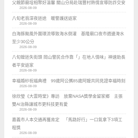
父親節廟埕相聚好溫馨 關山分局赴瑞豐村熱情宣導防詐交安
2026-08-09
八旬老翁深夜迷途 暖警護送返家
2026-08-09
白海豚颱風外圍環流導致海水倒灌 基隆廟口夜市週邊淹水
至少30公分
2026-08-09
八旬嬤迷失街頭 岡山警民合作靠「」在地人情味」神速助長
者平安返家
2026-08-09
幸福婚紗祝福典禮 99歲阿公𢹂85歲阿嬤共同見證幸福時刻
2026-08-09
徐欣瑩《大雲時堂》專訪 放棄NASA獎學金留家鄉 主張
雙AI治縣讓城市更科技更有愛
2026-08-09
嘉義市人本交通再獲肯定 「馬路好行」一口氣拿下3項工
程獎
2026-08-09