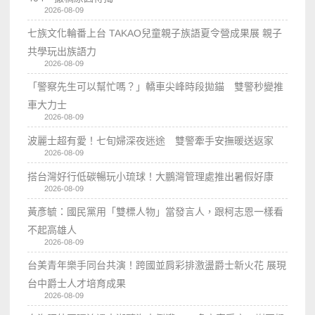
2026-08-09
七族文化輪番上台 TAKAO兒童親子族語夏令營成果展 親子
共學玩出族語力
2026-08-09
「警察先生可以幫忙嗎？」轎車尖峰時段拋錨 雙警秒變推
車大力士
2026-08-09
波麗士超有愛！七旬婦深夜迷途 雙警牽手安撫暖送返家
2026-08-09
搭台灣好行低碳暢玩小琉球！大鵬灣管理處推出暑假好康
2026-08-09
黃彥毓：國民黨用「雙標人物」當發言人，跟柯志恩一樣看
不起高雄人
2026-08-09
台美青年樂手同台共演！跨國並肩彩排激盪爵士新火花 展現
台中爵士人才培育成果
2026-08-09