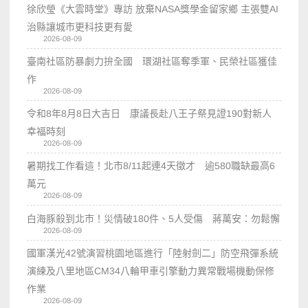
徐欣瑩《大雲時堂》專訪 放棄NASA獎學金留家鄉 主張雙AI
治縣讓城市更科技更有愛
2026-08-09
臺南社區防暴劇力拚全國 環湖社區奪季軍、民榮社區獲佳
作
2026-08-09
令和8年8月8日大吉日 康議長赴八王子祭見證190對新人
幸福時刻
2026-08-09
暑期找工作看這！北市8/11起連4天徵才 逾580職缺最高6
萬元
2026-08-09
白海豚殺到北市！災情破180件、5人受傷 蔣萬安：勿鬆懈
2026-08-09
國軍漢光42號演習桃園地區進行「陸射劍二」防空飛彈系統
演練及八里地區CM34八輪甲車引擎動力異常戰場機動保修
作業
2026-08-09