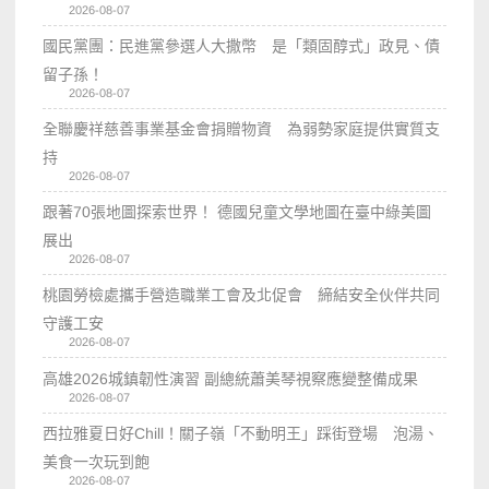
2026-08-07
國民黨團：民進黨參選人大撒幣 是「類固醇式」政見、債
留子孫！
2026-08-07
全聯慶祥慈善事業基金會捐贈物資 為弱勢家庭提供實質支
持
2026-08-07
跟著70張地圖探索世界！ 德國兒童文學地圖在臺中綠美圖
展出
2026-08-07
桃園勞檢處攜手營造職業工會及北促會 締結安全伙伴共同
守護工安
2026-08-07
高雄2026城鎮韌性演習 副總統蕭美琴視察應變整備成果
2026-08-07
西拉雅夏日好Chill！關子嶺「不動明王」踩街登場 泡湯、
美食一次玩到飽
2026-08-07