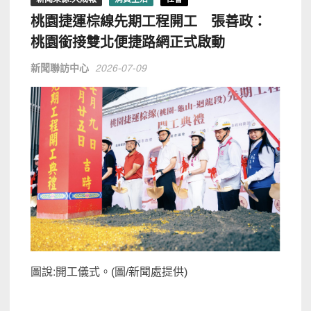
桃園捷運棕線先期工程開工 張善政：
桃園銜接雙北便捷路網正式啟動
新聞聯訪中心
2026-07-09
圖說:開工儀式。(圖/新聞處提供)