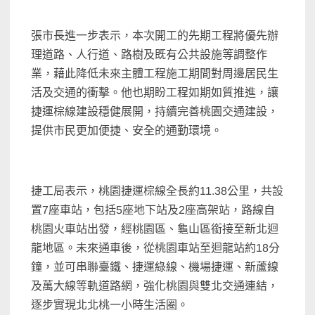
張市長進一步表示，本次開工的先期工程將優先辦
理道路、人行道、路樹及既有公共設施等調整作
業，藉此降低未來主體工程施工期間對周邊居民生
活及交通的衝擊。他也期盼工程如期如質推進，讓
捷運棕線建設穩健展開，持續完善桃園交通建設，
提供市民更加便捷、安全的通勤環境。
捷工局表示，桃園捷運棕線全長約11.38公里，共設
置7座車站，包括5座地下站及2座高架站，路線自
桃園火車站出發，經桃園區、龜山區銜接至新北迴
龍地區。未來通車後，從桃園車站至迴龍站約18分
鐘，並可串聯臺鐵、捷運綠線、機場捷運、新蘆線
及萬大線等軌道路網，強化桃園與雙北交通連結，
逐步實現北北桃一小時生活圈。