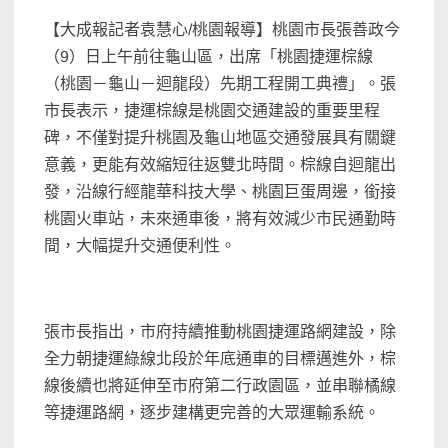
【大成報記者袁慧心/桃園報導】桃園市長張善政今
（9）日上午前往龜山區，出席「桃園捷運棕線
（桃園－龜山－迴龍段）先期工程開工典禮」。張
市長表示，捷運棕線是桃園交通建設的重要里程
碑，不僅對提升桃園及龜山地區交通發展具有關鍵
意義，更能有效縮短往返雙北時間。棕線自迴龍出
發，沿線行經龍華科技大學、桃園巨蛋周邊，銜接
桃園火車站，未來通車後，將有效減少市民通勤時
間，大幅提升交通便利性。
張市長指出，市府持續推動桃園捷運路網建設，除
全力朝捷運綠線北段於年底通車的目標邁進外，棕
線後續也將延伸至市府第二行政園區，並串聯橘線
等捷運路網，逐步建構更完善的大眾運輸系統。