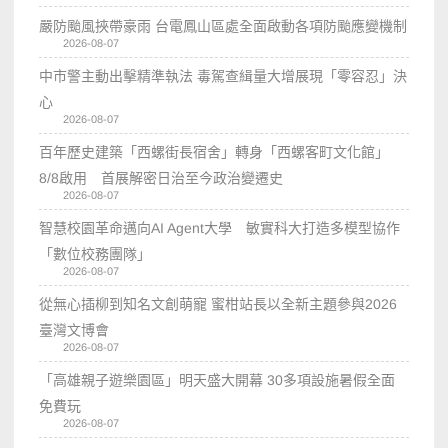
嚴防颱風挾帶豪雨 台電鳳山區處全面啟動各項防颱應變機制
2026-08-07
中市警主動出擊精準執法 毒駕查緝量大增展現「零容忍」決
心
2026-08-07
百年歷史建築「西螺街長宿舍」轉身「西螺客町文化館」
8/8啟用 首展解密日治至今政治變遷史
2026-08-07
智慧校園革命邁向AI Agent大學 敏實科大打造多模型協作
「數位校務團隊」
2026-08-07
從無心插柳到知名文創萌寵 蜜柑站長以全新主題參與2026
臺灣文博會
2026-08-07
「高雄親子遊樂園區」明天盛大開幕 30多項設施暑假全面
免費玩
2026-08-07