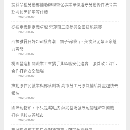
投縣榮獲勞動部補助辦理督促事業單位遵守勞動條件法令業
務考核丙組甲等佳績
2026-08-07
從被定義到定義卓越 梵莎爾三度參與全國技能競賽
2026-08-07
西拉雅夏日好Chill掀高潮 關子嶺踩街、美食與泥漿溫泉魅
力齊發
2026-08-07
桃園營造相關職業工會攜手北區職安促進會 張善政：深化
合作打造安全職場
2026-08-07
推動原住民就業與部落創新 高市勞工局原氣補給計畫趕快去
報名
2026-08-07
國際寵物節，不只是曬毛孩 薛兆基盼發展寵物經濟新商機
打造毛孩友善城市
2026-08-07