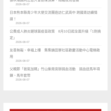
張以理諷柯志恩只會刪凍預算，阻礙教育發展
2026-08-07
日本熊本縣青少年大使交流團造訪仁武高中 跨國青訪續情
誼！
2026-08-07
公費成人肺炎鏈球菌疫苗政策 8月10日起全面升級「1劑搞
定」
2026-08-07
友善無礙、幸福上樓 集集鎮田寮社區歡慶活動中心電梯啟
用
2026-08-07
父親節「爸氣加碼」竹山紫南宮辦捐血活動 捐血送馬年項
鍊、馬年套幣
2026-08-07