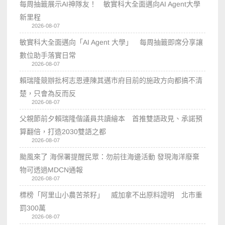
每周抽籤展示AI神隊友！ 敏實科大全面邁向AI Agent大學
新里程
2026-08-07
敏實科大全面邁向「AI Agent 大學」 每周抽籤即席分享讓
數位助手落實日常
2026-08-07
賴瑞隆競辦批柯志恩連陳其邁市府目前的施政方向都搞不清
楚，只會為反而反
2026-08-07
父親節前夕賴瑞隆偕議員共讀繪本 首推雙語政見、承諾預
算翻倍，打造2030雙語之都
2026-08-07
颱風來了 海保署提醒民眾：勿前往海邊活動 發現海洋廢棄
物可透過MDCN通報
2026-08-07
標榜「阿里山小農苦茶籽」 威加拿不出原料證明 北市重
罰300萬
2026-08-07