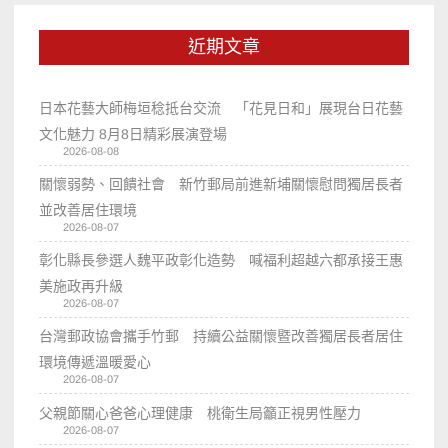
近期文章
日本花藝大師梅垣稔抵台交流 「花見日和」展現台日花藝
文化魅力 8月8日精彩展演登場
2026-08-08
關懷弱勢、回饋社會 新竹郵局前進新埔關懷慰問獨居長者
並改善居住環境
2026-08-07
彰化縣長參選人魏平政彰化造勢 喊福利超越六都承接王惠
美施政再升級
2026-08-07
台灣郵政協會攜手竹郵 持續公益關懷暨改善獨居長者居住
環境傳遞溫暖愛心
2026-08-07
父親節關心爸爸心理健康 桃衛生局籲正視男性壓力
2026-08-07