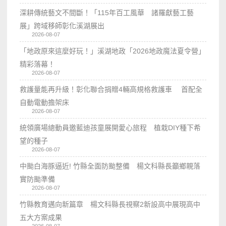
深耕傳統藝文不間斷！「115年百工風華 諸羅獻藝工藝
展」跨域移師彰化溪湖展出
2026-08-07
「地政原來這麼好玩！」溪湖地政「2026地政魔法夏令營」
精彩落幕！
2026-08-07
救護量能再升級！彰化聯合捐贈4輛高規格救護車 首配全
自動電動擔架床
2026-08-07
統領廣場總動員邀藍迪孩童展開愛心旅程 植栽DIY種下希
望的種子
2026-08-07
中颱白海豚逼近! 竹縣全面防颱整備 楊文科縣長籲鄉親落
實防颱準備
2026-08-07
竹縣教育邁向新篇章 楊文科縣長視察2新設高中展現高中
五大方案成果