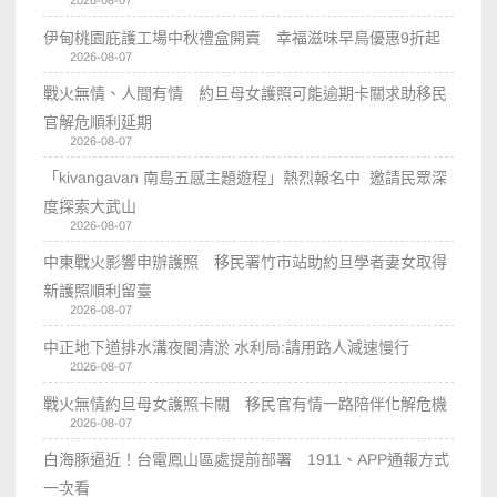
2026-08-07
伊甸桃園庇護工場中秋禮盒開賣 幸福滋味早鳥優惠9折起
2026-08-07
戰火無情、人間有情 約旦母女護照可能逾期卡關求助移民
官解危順利延期
2026-08-07
「kivangavan 南島五感主題遊程」熱烈報名中 邀請民眾深
度探索大武山
2026-08-07
中東戰火影響申辦護照 移民署竹市站助約旦學者妻女取得
新護照順利留臺
2026-08-07
中正地下道排水溝夜間清淤 水利局:請用路人減速慢行
2026-08-07
戰火無情約旦母女護照卡關 移民官有情一路陪伴化解危機
2026-08-07
白海豚逼近！台電鳳山區處提前部署 1911、APP通報方式
一次看