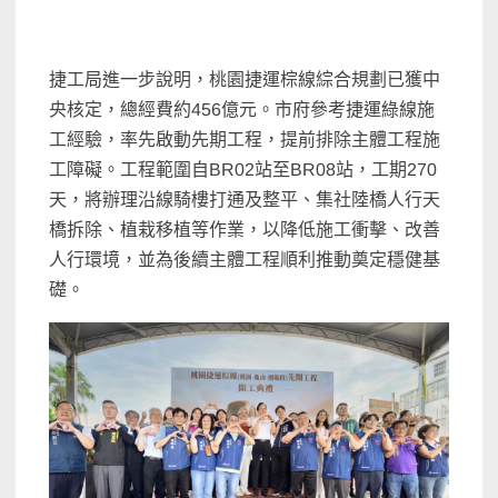
捷工局進一步說明，桃園捷運棕線綜合規劃已獲中
央核定，總經費約456億元。市府參考捷運綠線施
工經驗，率先啟動先期工程，提前排除主體工程施
工障礙。工程範圍自BR02站至BR08站，工期270
天，將辦理沿線騎樓打通及整平、集社陸橋人行天
橋拆除、植栽移植等作業，以降低施工衝擊、改善
人行環境，並為後續主體工程順利推動奠定穩健基
礎。