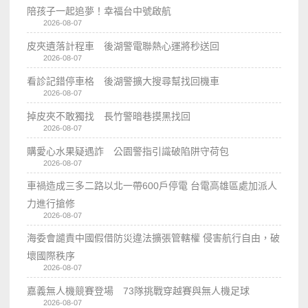
陪孩子一起追夢！幸福台中號啟航
2026-08-07
皮夾遺落計程車 後湖警電聯熱心運將秒送回
2026-08-07
看診記錯停車格 後湖警擴大搜尋幫找回機車
2026-08-07
掉皮夾不敢獨找 長竹警暗巷摸黑找回
2026-08-07
購愛心水果疑遇詐 公園警指引識破陷阱守荷包
2026-08-07
車禍造成三多二路以北一帶600戶停電 台電高雄區處加派人
力進行搶修
2026-08-07
海委會譴責中國假借防災違法擴張管轄權 侵害航行自由，破
壞國際秩序
2026-08-07
嘉義無人機競賽登場 73隊挑戰穿越賽與無人機足球
2026-08-07