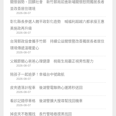
關懷弱勢、回饋社會 新竹郵局前進新埔關懷慰問獨居長者
並改善居住環境
2026-08-07
彰化縣長參選人魏平政彰化造勢 喊福利超越六都承接王惠
美施政再升級
2026-08-07
台灣郵政協會攜手竹郵 持續公益關懷暨改善獨居長者居住
環境傳遞溫暖愛心
2026-08-07
父親節關心爸爸心理健康 桃衛生局籲正視男性壓力
2026-08-07
陪孩子一起追夢！幸福台中號啟航
2026-08-07
皮夾遺落計程車 後湖警電聯熱心運將秒送回
2026-08-07
看診記錯停車格 後湖警擴大搜尋幫找回機車
2026-08-07
掉皮夾不敢獨找 長竹警暗巷摸黑找回