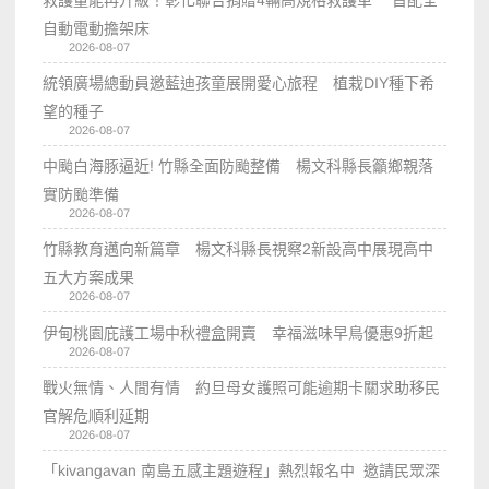
救護量能再升級！彰化聯合捐贈4輛高規格救護車 首配全
自動電動擔架床
2026-08-07
統領廣場總動員邀藍迪孩童展開愛心旅程 植栽DIY種下希
望的種子
2026-08-07
中颱白海豚逼近! 竹縣全面防颱整備 楊文科縣長籲鄉親落
實防颱準備
2026-08-07
竹縣教育邁向新篇章 楊文科縣長視察2新設高中展現高中
五大方案成果
2026-08-07
伊甸桃園庇護工場中秋禮盒開賣 幸福滋味早鳥優惠9折起
2026-08-07
戰火無情、人間有情 約旦母女護照可能逾期卡關求助移民
官解危順利延期
2026-08-07
「kivangavan 南島五感主題遊程」熱烈報名中 邀請民眾深