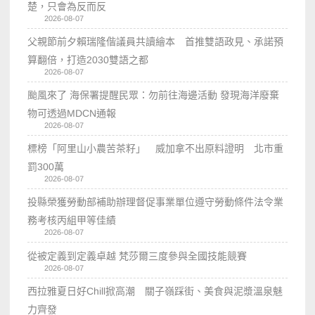
楚，只會為反而反
2026-08-07
父親節前夕賴瑞隆偕議員共讀繪本 首推雙語政見、承諾預
算翻倍，打造2030雙語之都
2026-08-07
颱風來了 海保署提醒民眾：勿前往海邊活動 發現海洋廢棄
物可透過MDCN通報
2026-08-07
標榜「阿里山小農苦茶籽」 威加拿不出原料證明 北市重
罰300萬
2026-08-07
投縣榮獲勞動部補助辦理督促事業單位遵守勞動條件法令業
務考核丙組甲等佳績
2026-08-07
從被定義到定義卓越 梵莎爾三度參與全國技能競賽
2026-08-07
西拉雅夏日好Chill掀高潮 關子嶺踩街、美食與泥漿溫泉魅
力齊發