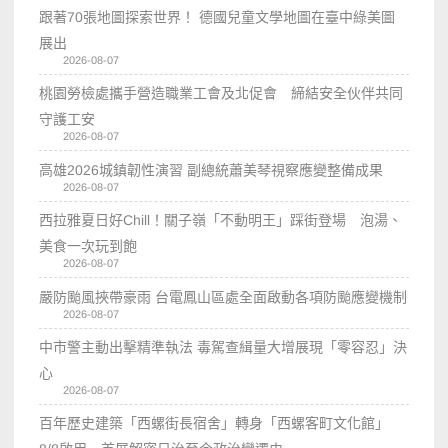
跟著70張地圖探索世界！ 德國兒童文學地圖在臺中綠美圖
展出
2026-08-07
桃園勞檢處攜手營造職業工會及北促會 締結安全伙伴共同
守護工安
2026-08-07
高雄2026城鎮韌性演習 副總統蕭美琴視察應變整備成果
2026-08-07
西拉雅夏日好Chill！關子嶺「不動明王」踩街登場 泡湯、
美食一次玩到飽
2026-08-07
嚴防颱風挾帶豪雨 台電鳳山區處全面啟動各項防颱應變機制
2026-08-07
中市警主動出擊精準執法 毒駕查緝量大增展現「零容忍」決
心
2026-08-07
百年歷史建築「西螺街長宿舍」轉身「西螺客町文化館」