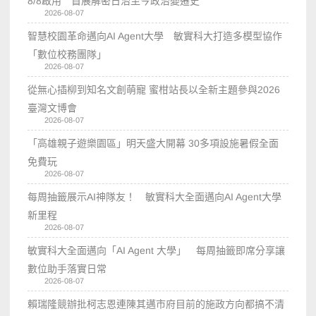
8/8啟用 首展解密日治至今政治變遷史
2026-08-07
智慧校園革命邁向AI Agent大學 敏實科大打造多模型協作
「數位校務團隊」
2026-08-07
從無心插柳到知名文創萌寵 蜜柑站長以全新主題參與2026
臺灣文博會
2026-08-07
「高雄親子遊樂園區」明天盛大開幕 30多項設施暑假全面
免費玩
2026-08-07
每周抽籤展示AI神隊友！ 敏實科大全面邁向AI Agent大學
新里程
2026-08-07
敏實科大全面邁向「AI Agent 大學」 每周抽籤即席分享讓
數位助手落實日常
2026-08-07
賴瑞隆競辦批柯志恩連陳其邁市府目前的施政方向都搞不清