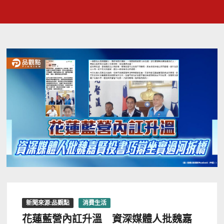
新聞來源:品觀點
消費生活
花蓮藍營內訌升溫 資深媒體人批魏嘉