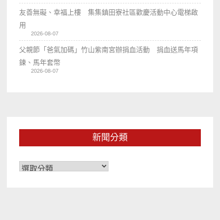
友善無礙、幸福上樓 集集鎮田寮社區歡慶活動中心電梯啟
用
2026-08-07
父親節「爸氣加碼」竹山紫南宮辦捐血活動 捐血送馬年項
鍊、馬年套幣
2026-08-07
新聞分類
新
聞
分
類