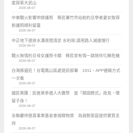
度探索大武山
2026-08-07
中東戰火影響申辦護照 移民署竹市站助約旦學者妻女取得
新護照順利留臺
2026-08-07
中正地下道排水溝夜間清淤 水利局:請用路人減速慢行
2026-08-07
戰火無情約旦母女護照卡關 移民官有情一路陪伴化解危機
2026-08-07
白海豚逼近！台電鳳山區處提前部署 1911、APP通報方式
一次看
2026-08-07
國民黨團：民進黨參選人大撒幣 是「類固醇式」政見、債
留子孫！
2026-08-07
全聯慶祥慈善事業基金會捐贈物資 為弱勢家庭提供實質支
持
2026-08-07