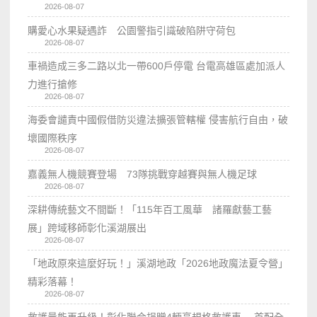
2026-08-07
購愛心水果疑遇詐 公園警指引識破陷阱守荷包
2026-08-07
車禍造成三多二路以北一帶600戶停電 台電高雄區處加派人
力進行搶修
2026-08-07
海委會譴責中國假借防災違法擴張管轄權 侵害航行自由，破
壞國際秩序
2026-08-07
嘉義無人機競賽登場 73隊挑戰穿越賽與無人機足球
2026-08-07
深耕傳統藝文不間斷！「115年百工風華 諸羅獻藝工藝
展」跨域移師彰化溪湖展出
2026-08-07
「地政原來這麼好玩！」溪湖地政「2026地政魔法夏令營」
精彩落幕！
2026-08-07