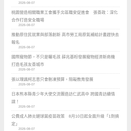
2026-08-07
桃園營造相關職業工會攜手北區職安促進會 張善政：深化
合作打造安全職場
2026-08-07
推動原住民就業與部落創新 高市勞工局原氣補給計畫趕快去
報名
2026-08-07
國際寵物節，不只是曬毛孩 薛兆基盼發展寵物經濟新商機
打造毛孩友善城市
2026-08-07
張以理諷柯志恩只會刪凍預算，阻礙教育發展
2026-08-07
日本熊本縣青少年大使交流團造訪仁武高中 跨國青訪續情
誼！
2026-08-07
公費成人肺炎鏈球菌疫苗政策 8月10日起全面升級「1劑搞
定」
2026-08-07