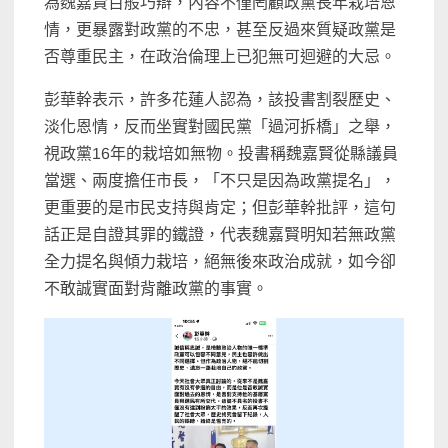
為魏嘉賢百般巧辯，內容不僅罔顧政黨長年栽培恩
情，更暴露對政黨的不忠，甚至反過來質疑政黨是
否尊重民主，在政治倫理上已犯無可迴避的大忌。
彭華幹表示，許多花蓮人認為，該投書割裂歷史、
淡化恩情，反而坐實對國民黨「過河拆橋」之舉，
視政黨16年的栽培如無物。投書稱魏嘉賢從縣議員
當選、兩度擔任市長，「不只是因為政黨提名」，
更重要的是市民支持與肯定；但彭華幹批評，這句
話正是自證其罪的鐵證，代表魏嘉賢明知若無政黨
全力提名與傾力栽培，絕無後來政治成就，如今卻
不敢誠實面對背離政黨的事實。