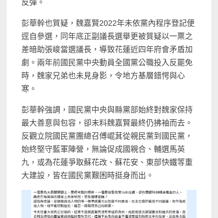
反彈。
彭華幹也質疑，魏嘉賢2022年未依黨內程序登記便
逕自參選，同年底正副議長選舉更被質疑以一票之
差暗助張峻當選議長，導致花蓮近四年府會矛盾加
劇。兩年前國民黨中央動員全國黨公職投入反罷免
時，魏家兄弟也未見身影，令地方基層錯愕與心
寒。
彭華幹強調，國民黨中央與縣黨部始終對魏家保持
最大善意與包容，卻未料魏嘉賢最終仍拂袖而去。
反觀立院國民黨團總召傅崐萁從親民黨到國民黨，
始終堅守藍軍陣營，無論促成國親合、輔選馬英
九，或為花蓮爭取蘇花改、蘇花安、東部快鐵等重
大建設，皆在國民黨艱困時挺身而出。