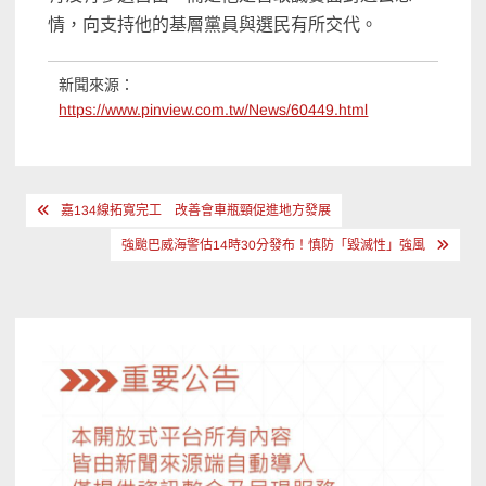
情，向支持他的基層黨員與選民有所交代。
新聞來源：
https://www.pinview.com.tw/News/60449.html
文
嘉134線拓寬完工 改善會車瓶頸促進地方發展
章
強颱巴威海警估14時30分發布！慎防「毀滅性」強風
導
覽