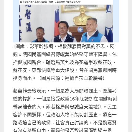
↑圖說：彭華幹強調，相較魏嘉賢對黨的不忠，反
觀立院國民黨團總召傅崐萁始終堅守藍軍陣營，包
括促成國親合、輔選馬英九及為花蓮爭取蘇花改、
蘇花安、東部快鐵等重大建設，皆在國民黨艱困時
挺身而出。（圖片來源：翻攝自彭華幹臉書）
彭華幹最後表示，一個是為大局開疆闢土、歷經考
驗的悍將，一個是接受政黨16年庇護卻在關鍵時刻
轉身離去的人，兩者格局與忠誠度天差地別。民主
容許不同選擇，但政治人物不能切割歷史、遺忘一
路栽培自己的政黨；社會真正討論的，不是魏嘉賢
有沒有參選自由，而是他是否敢誠實面對過去恩