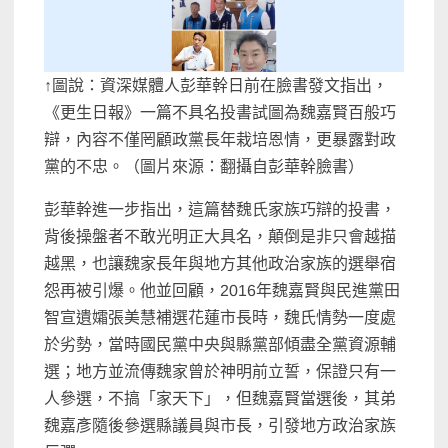
↑圖說：資深媒體人彭華幹日前在臉書發文指出，
《更生日報》一篇不具名投書試圖為魏嘉賢百般巧
辯，內容不僅罔顧政黨長年栽培恩情，更暴露對政
黨的不忠。（圖片來源：翻攝自彭華幹臉書）
彭華幹進一步指出，這篇替魏氏家族巧辯的投書，
背後操盤者不敢光明正大具名，顛倒是非只會越描
越黑，也讓魏家長年與地方其他政治家族的選舉宿
怨再被引爆。他並回顧，2016年魏嘉賢與民進黨田
智宣遺孀張美慧補選花蓮市長時，魏氏情勢一度處
於劣勢，當時國民黨中央與縣黨部傾盡全黨資源輔
選；地方並流傳魏家曾於神明前立誓，保證只有一
人參選，不搞「家天下」，但魏嘉賢當選後，其弟
魏嘉彥隨後參選縣議員與市長，引發地方政治家族