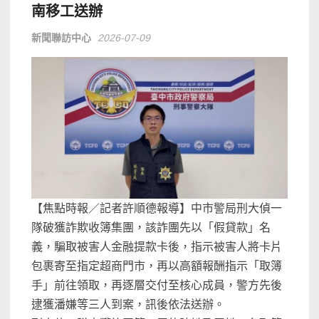
南移工送辦
新聞聯訪中心
2026-07-09
【焦點時報／記者許順德報導】中市警局刑大偵一
隊破獲詐欺收簿集團，該詐團先以「假貸款」名
義，騙取被害人金融提款卡後，指示被害人將卡片
包裹寄至指定超商門市，再以高額報酬指示「取簿
手」前往領取，再逐層交付至核心成員，警方先後
逮獲潘嫌等三人到案，訊後依法送辦。