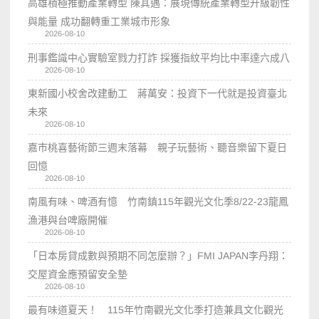
高雄積極推動產業轉型 陳其邁：展現傳統產業轉型升級韌性
與能量 成功翻轉重工業城市形象
2026-08-10
刑事鑑識中心實驗室戮力打詐 採獲指紋平均比中率達六成八
2026-08-10
東新國小校舍改建動工 蔣萬安：投資下一代就是投資臺北
未來
2026-08-10
嘉市桃喜藝術節三週末落幕 親子玩藝術、聽音樂留下夏日
回憶
2026-08-10
南風有味、啤酒有憶 竹南鎮115年觀光文化季8/22-23龍鳳
漁港與台啤廠開催
2026-08-10
「日本房貸成數與預期不同怎麼辦？」FMI JAPAN李丹翔：
交屋資金應預留安全墊
2026-08-10
最有味道夏天！ 115年竹南觀光文化季打造兼具文化觀光