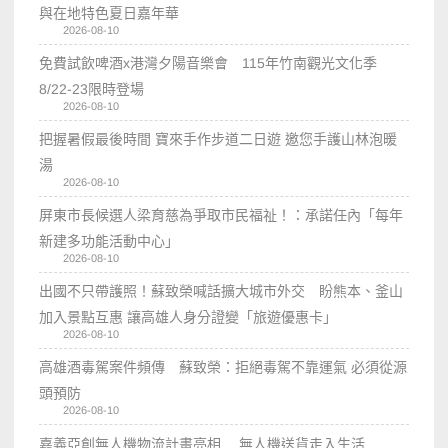
與在地特色夏日嘉年華
2026-08-10
免費試飲啤酒x港灣夕陽音樂會 115年竹南觀光文化季
8/22-23限時登場
2026-08-10
把握暑假最後時間 寶來手作步道二日遊 邀您手護山林泡暖
湯
2026-08-10
屏東市長候選人梁育慈為爭取市民福祉！：承諾任內「每年
新建多功能活動中心」
2026-08-10
出國不只帶護照！蘇致榮喊話擴大城市外交 盼熊本、釜山
加入景點互惠 讓高雄人身分證變「旅遊優惠卡」
2026-08-10
高雄酒毒駕案件頻傳 蘇致榮：拒絕毒駕不靠運氣 必須從源
頭預防
2026-08-10
嘉義亞創無人機物流計畫亮相 無人機送貨走入生活