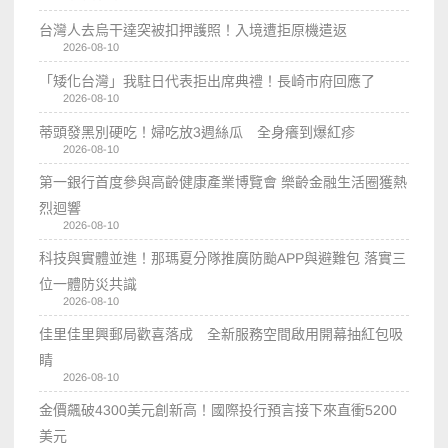
台灣人去烏干達突被扣押護照！入境遭拒原機遣返
2026-08-10
「矮化台灣」我駐日代表拒出席典禮！長崎市府回應了
2026-08-10
蒂頭發黑別硬吃！婦吃放3週絲瓜 全身癢到爆紅疹
2026-08-10
第一銀行首度參與高齡健康產業博覽會 樂齡金融生活圈獲熱
烈迴響
2026-08-10
科技與實體並進！那瑪夏分隊推廣防颱APP與避難包 落實三
位一體防災共識
2026-08-10
佳里佳里興郵局歡喜落成 全新服務空間啟用開幕抽紅包吸
睛
2026-08-10
金價飆破4300美元創新高！國際投行預言接下來直衝5200
美元