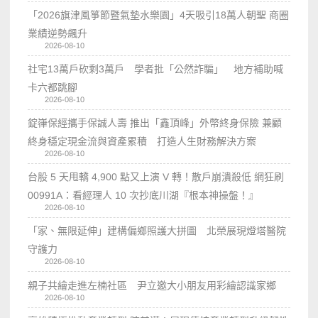
「2026旗津風箏節暨氣墊水樂園」4天吸引18萬人朝聖 商圈
業績逆勢飆升
2026-08-10
社宅13萬戶砍剩3萬戶 學者批「公然詐騙」 地方補助喊
卡六都跳腳
2026-08-10
錠嵂保經攜手保誠人壽 推出「鑫頂峰」外幣終身保險 兼顧
終身穩定現金流與資產累積 打造人生財務解決方案
2026-08-10
台股 5 天甩轎 4,900 點又上演 V 轉！散戶崩潰殺低 網狂刷
00991A：看經理人 10 次抄底川湖『根本神操盤！』
2026-08-10
「家、無限延伸」建構偏鄉照護大拼圖 北榮展現燈塔醫院
守護力
2026-08-10
親子共繪走進左楠社區 尹立邀大小朋友用彩繪認識家鄉
2026-08-10