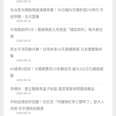
2026-08-10
全台首次網路降速演練來襲！30分鐘內手機秒退2G時代 外
送停擺、支付當機
2026-08-10
半夜跑廁所5次！醫揭頻尿元兇竟是「國民飲料」每天都在
喝
2026-08-10
西太平洋四颱共舞！台灣未來10天連續降雨 日本遭雙颱夾
擊
2026-08-10
60歲男0症狀！大腸鏡驚見10多顆息肉 最大3公分已藏癌細
胞
2026-08-10
李禮仲：建立醫療黑盒子制度 還原事實保障醫病權益
2026-08-10
中秋送禮超夯話題！亞尼克「阿薩姆紅茶三顆布丁」登大人
亮相 伴手禮時尚開賣
2026-08-10