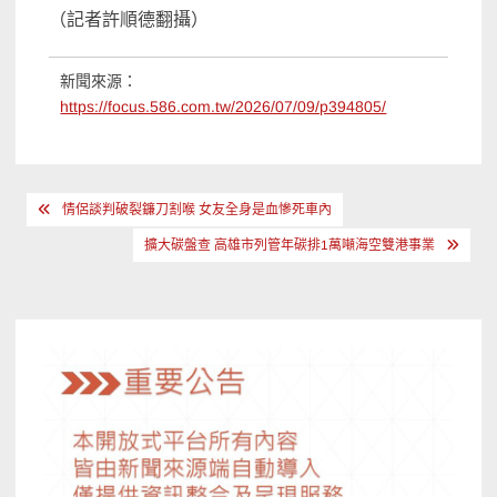
（記者許順德翻攝）
新聞來源：
https://focus.586.com.tw/2026/07/09/p394805/
文
情侶談判破裂鐮刀割喉 女友全身是血慘死車內
章
擴大碳盤查 高雄市列管年碳排1萬噸海空雙港事業
導
覽