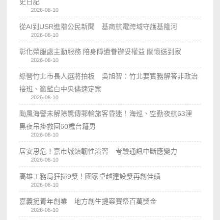
史日記
2026-08-10
從AI到USR進階公民新聞 基商航電跨域守護基隆河
2026-08-10
彰化榮服處主動服務 陪身障遺眷辦妥權益 關懷送到家
2026-08-10
綠營竹北市長人選將拍板 吳旭智：竹北要實務解答非政治
接班、籲藍白中央儘速定案
2026-08-10
颱風海警未解除驚傳郵輪旅客昏迷！海巡、空勤夜航63浬
黑夜吊掛救回60歲台籍男
2026-08-10
居安思危！嘉市城鎮韌性演習 考驗通訊中斷應變力
2026-08-10
高雄工務局狂掃9獎！國家卓越建設獎再創佳績
2026-08-10
嘉義挺青年創業 地方創生提案賽祭百萬獎金
2026-08-10