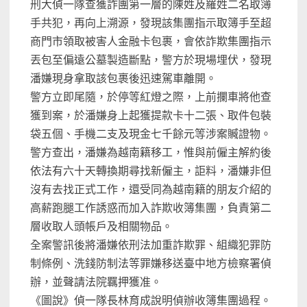
刑大偵一隊查獲詐團第一層的陳姓及羅姓二名取簿
手共犯，再向上溯源，發現該集團指示取簿手至超
商門市領取被害人金融卡包裹，會依詐欺集團指示
丟包至偏遠公墓製造斷點，警方於現場埋伏，發現
潘嫌現身拿取該包裹後迅速駕車離開。
警方立即尾隨，於停等紅燈之際，上前攔車將他查
獲到案，於潘嫌身上起獲提款卡十二張、取件包裝
袋五個、手機二支及現金七千餘元等涉案贓證物。
警方查出，潘嫌為越南籍移工，惟與前僱主解約後
依法有六十天轉換期尋找新僱主，詎料，潘嫌非但
沒有去找正式工作，還受同為越南籍的朋友介紹的
高薪跑腿工作誘惑而加入詐欺收簿集團，負責第二
層收取人頭帳戶及相關物品。
全案警訊後將潘嫌依刑法加重詐欺罪、組織犯罪防
制條例、洗錢防制法等罪嫌移送臺中地方檢察署偵
辦，並聲請法院羈押獲准。
《圖說》偵一隊長林育成說明偵辦收簿集團過程。