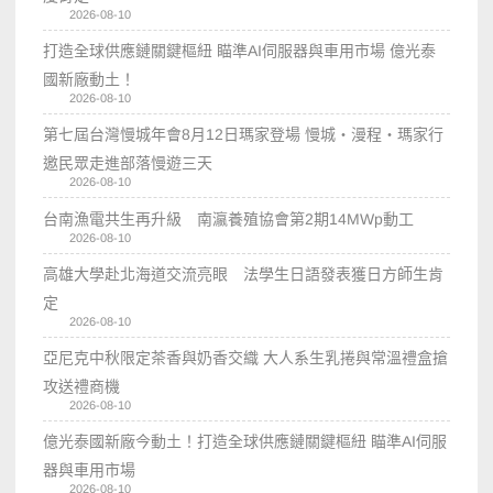
2026-08-10
打造全球供應鏈關鍵樞紐 瞄準AI伺服器與車用市場 億光泰
國新廠動土！
2026-08-10
第七屆台灣慢城年會8月12日瑪家登場 慢城・漫程・瑪家行
邀民眾走進部落慢遊三天
2026-08-10
台南漁電共生再升級 南瀛養殖協會第2期14MWp動工
2026-08-10
高雄大學赴北海道交流亮眼 法學生日語發表獲日方師生肯
定
2026-08-10
亞尼克中秋限定茶香與奶香交織 大人系生乳捲與常溫禮盒搶
攻送禮商機
2026-08-10
億光泰國新廠今動土！打造全球供應鏈關鍵樞紐 瞄準AI伺服
器與車用市場
2026-08-10