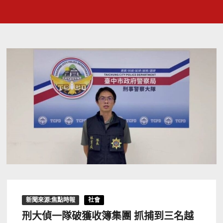
新聞來源:焦點時報
社會
刑大偵一隊破獲收簿集團 抓捕到三名越