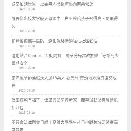
從空拍到送貨！嘉義無人機物流邁向商業營運
2026-08-10
醒吾傑出校友掌舵天母國中 白玉鈴陪孩子飛得高、更飛得
久
2026-08-10
花蓮後備攜手民防 深化戰略溝通強化社區韌性
2026-08-10
運動結合Kahoot！互動問答 萬華分局寓教於樂「守護兒少
暑期安全」
2026-08-10
旗津風箏節連假湧入逾18萬人 觀光局:帶動地方經濟強勢成
長
2026-08-10
佳里鄉親有福了！佳里興郵局搬新家 開幕辦郵儲壽險還能
抽紅包
2026-08-10
不只會法律還會日語！高雄大學學生赴日挑戰跨域研習獲高
度肯定