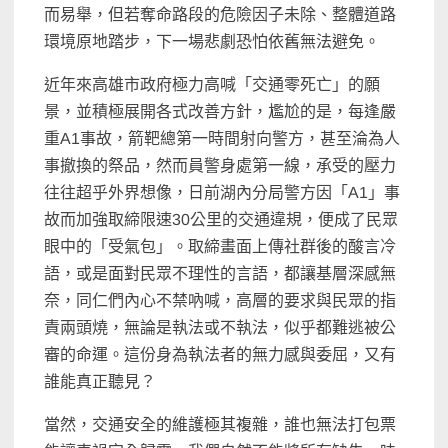
而易舉，但若奪命路段的危險因子未除、整體道路
環境原地踏步，下一場悲劇恐怕依舊無法避免。
近年來高雄市政府極力高喊「交通零死亡」的願
景，並積極展開各式改善方針，尷尬的是，每逢嚴
重A1事故，箭靶總第一時間射向警方，甚至淪為人
事撤換的祭品，然而員警身處第一線，承受的壓力
往往超乎外界想像，日前湖內分局警方因「A1」事
故而加強取締限速30公里的交通違規，便成了民眾
眼中的「受氣包」。取締畫面上傳社群後的酸言冷
語，或是面對民眾不理性的言語，都讓基層深感無
奈，同仁們內心不禁吶喊，高層的要求與民眾的指
責兩頭燒，無論是執法或不執法，似乎都難逃被公
審的命運。這份身為執法者的無力感與委屈，又有
誰能真正聽見？
當然，交通安全的維護極其複雜，誰也無法打包票