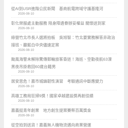
從AI到USR進階公民新聞 基商航電跨域守護基隆河
2026-08-10
彰化榮服處主動服務 陪身障遺眷辦妥權益 關懷送到家
2026-08-10
綠營竹北市長人選將拍板 吳旭智：竹北要實務解答非政治
接班、籲藍白中央儘速定案
2026-08-10
颱風海警未解除驚傳郵輪旅客昏迷！海巡、空勤夜航63浬
黑夜吊掛救回60歲台籍男
2026-08-10
居安思危！嘉市城鎮韌性演習 考驗通訊中斷應變力
2026-08-10
高雄工務局狂掃9獎！國家卓越建設獎再創佳績
2026-08-10
嘉義挺青年創業 地方創生提案賽祭百萬獎金
2026-08-10
從空拍到送貨！嘉義無人機物流邁向商業營運