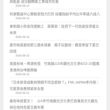
與能量 成功翻轉重工業城市形象
2026-08-10
刑事鑑識中心實驗室戮力打詐 採獲指紋平均比中率達六成八
2026-08-10
東新國小校舍改建動工 蔣萬安：投資下一代就是投資臺北
未來
2026-08-10
嘉市桃喜藝術節三週末落幕 親子玩藝術、聽音樂留下夏日
回憶
2026-08-10
南風有味、啤酒有憶 竹南鎮115年觀光文化季8/22-23龍鳳
漁港與台啤廠開催
2026-08-10
「日本房貸成數與預期不同怎麼辦？」FMI JAPAN李丹翔：
交屋資金應預留安全墊
2026-08-10
最有味道夏天！ 115年竹南觀光文化季打造兼具文化觀光
與在地特色夏日嘉年華