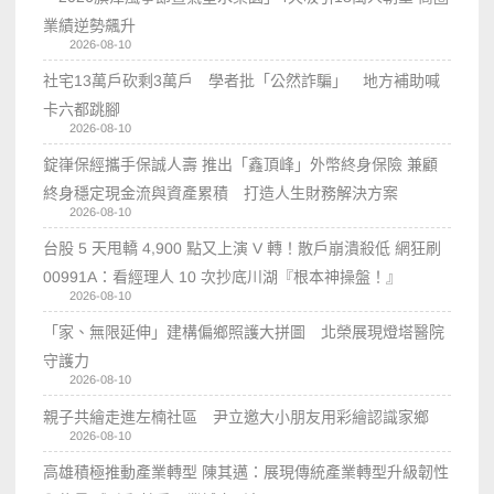
業績逆勢飆升
2026-08-10
社宅13萬戶砍剩3萬戶 學者批「公然詐騙」 地方補助喊
卡六都跳腳
2026-08-10
錠嵂保經攜手保誠人壽 推出「鑫頂峰」外幣終身保險 兼顧
終身穩定現金流與資產累積 打造人生財務解決方案
2026-08-10
台股 5 天甩轎 4,900 點又上演 V 轉！散戶崩潰殺低 網狂刷
00991A：看經理人 10 次抄底川湖『根本神操盤！』
2026-08-10
「家、無限延伸」建構偏鄉照護大拼圖 北榮展現燈塔醫院
守護力
2026-08-10
親子共繪走進左楠社區 尹立邀大小朋友用彩繪認識家鄉
2026-08-10
高雄積極推動產業轉型 陳其邁：展現傳統產業轉型升級韌性