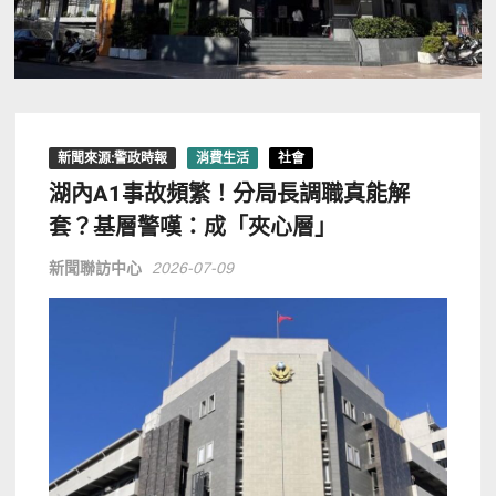
新聞來源:警政時報
消費生活
社會
湖內A1事故頻繁！分局長調職真能解
套？基層警嘆：成「夾心層」
新聞聯訪中心
2026-07-09