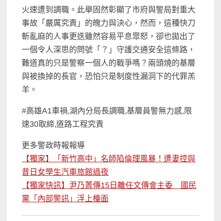
火速遭到調職。此舉固然彰顯了市府與警局對重大
事故「嚴厲究責」的魄力與決心，然而，這種快刀
斬亂麻的人事更迭雖然容易平息眾怒，卻也拋出了
一個令人深思的問號「？」守護交通安全這條路，
難道真的只是警察一個人的戰爭嗎？兩頭燒的基層
與被換掉的長官，恐怕只是制度性漏洞下的代罪羔
羊。
#高雄A1車禍,湖內分局長調職,基層員警無力感,限
速30取締,道路工程究責
更多警政時報報導
【獨家】「新竹高中」名師陷倫理風暴！遭妻控與
昔日女學生汽車旅館過夜
【獨家快訊】尹乃菁傳15日離任文傳會主委 國民
黨「內部警訊」浮上檯面