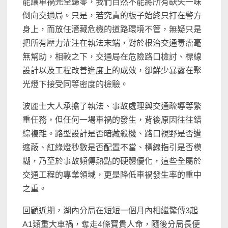
能讓車禍完全歸零，我們自然不能將所有缺失一味
倒向交通局。只是，若究責的板子始終只打在警方
身上，而放任潛藏危機的道路環境不管，無疑只是
把所有壓力灌注在執法末端，對於根治交通毒瘤毫
無幫助，相較之下，交通局在危險路口檢討、標線
設計以及工程改善進度上的成效，卻鮮少暴露在聚
光燈下接受同等密度的檢驗。
波麗士大人承擔了執法、事故處理與交通疏導等繁
重任務，但任何一場車禍的發生，背後原因往往錯
綜複雜。路型設計是否暗藏殺機、路口視野是否遭
遮蔽、紅綠燈秒數是否配置不當、標線指引是否模
糊，乃至於事故頻傳熱點的硬體優化，這些全屬於
交通工程的專業領域，更是降低車禍發生率的重中
之重。
回顧近期，湖內分局在短短一個月內相繼驚傳3起
A1類重大車禍，奪走4條寶貴人命，隨後分局長便