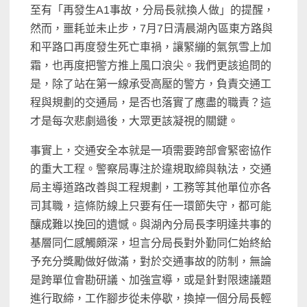
至有「再發生A1事故，分局長就換人做」的提醒，
然而，噩耗並未止步，7月7日清晨湖內區東方路與
和平路口再度發生死亡車禍，讓緊繃的氣氛雪上加
霜，也再度把警方推上風口浪尖。我們更該追問的
是，除了站在第一線承受高壓的警方，負責交通工
程與規劃的交通局，是否也落實了應盡的職責？這
才是每次悲劇過後，大眾更該凝視的關鍵。
事實上，交通安全本就是一項需要跨部會緊密協作
的重大工程。警察局專注於違規取締與執法，交通
局主導道路改善與工程規劃，工務等其他單位亦各
司其職，這條防線上只要有任一環節失守，都可能
釀成難以挽回的遺憾。與湖內分局長李明達共事的
基層同仁感觸頗深，坦言分局長對外勤同仁始終給
予充分獎勵做好做滿，對於交通事故的防制，無論
是跨單位會勘研議、加強宣導，或是針對限速議題
進行取締，工作腳步從未停歇，換掉一個分局長輕