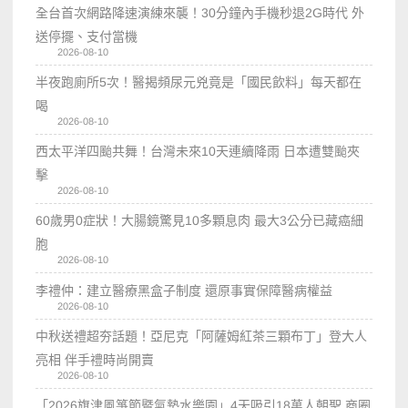
全台首次網路降速演練來襲！30分鐘內手機秒退2G時代 外
送停擺、支付當機
2026-08-10
半夜跑廁所5次！醫揭頻尿元兇竟是「國民飲料」每天都在
喝
2026-08-10
西太平洋四颱共舞！台灣未來10天連續降雨 日本遭雙颱夾
擊
2026-08-10
60歲男0症狀！大腸鏡驚見10多顆息肉 最大3公分已藏癌細
胞
2026-08-10
李禮仲：建立醫療黑盒子制度 還原事實保障醫病權益
2026-08-10
中秋送禮超夯話題！亞尼克「阿薩姆紅茶三顆布丁」登大人
亮相 伴手禮時尚開賣
2026-08-10
「2026旗津風箏節暨氣墊水樂園」4天吸引18萬人朝聖 商圈