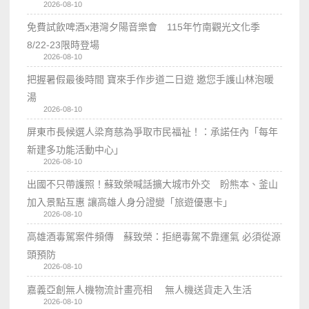
2026-08-10
免費試飲啤酒x港灣夕陽音樂會 115年竹南觀光文化季
8/22-23限時登場
2026-08-10
把握暑假最後時間 寶來手作步道二日遊 邀您手護山林泡暖
湯
2026-08-10
屏東市長候選人梁育慈為爭取市民福祉！：承諾任內「每年
新建多功能活動中心」
2026-08-10
出國不只帶護照！蘇致榮喊話擴大城市外交 盼熊本、釜山
加入景點互惠 讓高雄人身分證變「旅遊優惠卡」
2026-08-10
高雄酒毒駕案件頻傳 蘇致榮：拒絕毒駕不靠運氣 必須從源
頭預防
2026-08-10
嘉義亞創無人機物流計畫亮相 無人機送貨走入生活
2026-08-10