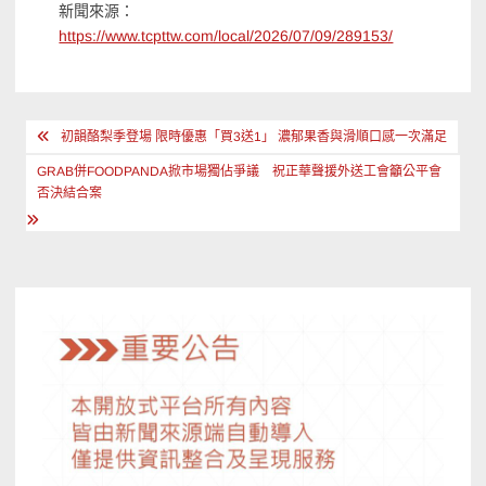
新聞來源：
https://www.tcpttw.com/local/2026/07/09/289153/
文
初韻酪梨季登場 限時優惠「買3送1」 濃郁果香與滑順口感一次滿足
章
GRAB併FOODPANDA掀市場獨佔爭議 祝正華聲援外送工會籲公平會
導
否決結合案
覽