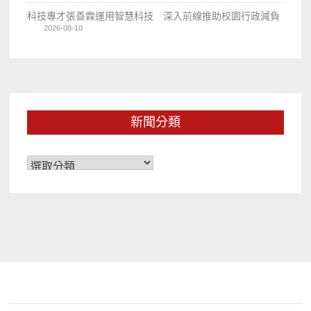
科技專才張善霖運用智慧科技 深入前線推助校園行政減負
2026-08-10
新聞分類
新
聞
分
類