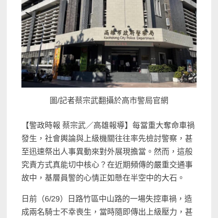
圖/記者蔡宗武翻攝於高市警局官網
【警政時報 蔡宗武／高雄報導】每當重大奪命車禍
發生，社會輿論與上級機關往往率先檢討警察，甚
至迅速祭出人事異動來對外展現擔當。然而，這般
究責方式真能切中核心？在近期頻傳的嚴重交通事
故中，基層員警的心情正如懸在半空中的大石。
日前（6/29）日路竹區中山路的一場失控車禍，造
成兩名騎士不幸喪生，當時隨即傳出上級壓力，甚