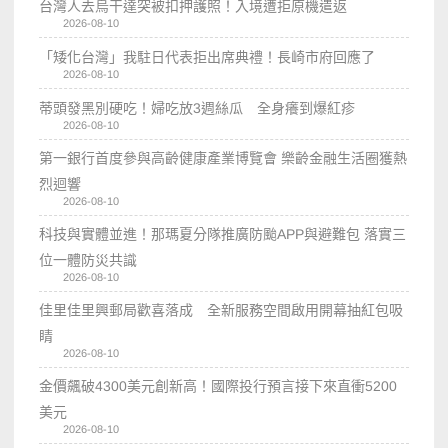
台灣人去烏干達突被扣押護照！入境遭拒原機遣返
2026-08-10
「矮化台灣」我駐日代表拒出席典禮！長崎市府回應了
2026-08-10
蒂頭發黑別硬吃！婦吃放3週絲瓜 全身癢到爆紅疹
2026-08-10
第一銀行首度參與高齡健康產業博覽會 樂齡金融生活圈獲熱
烈迴響
2026-08-10
科技與實體並進！那瑪夏分隊推廣防颱APP與避難包 落實三
位一體防災共識
2026-08-10
佳里佳里興郵局歡喜落成 全新服務空間啟用開幕抽紅包吸
睛
2026-08-10
金價飆破4300美元創新高！國際投行預言接下來直衝5200
美元
2026-08-10