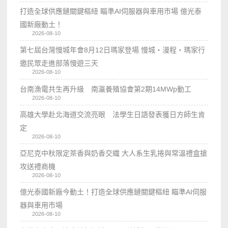
打造全球供應鏈關鍵樞紐 瞄準AI伺服器與車用市場 億光泰
國新廠動土！
2026-08-10
第七屆台灣慢城年會8月12日瑪家登場 慢城・漫程・瑪家行
邀民眾走進部落慢遊三天
2026-08-10
台南漁電共生再升級 南瀛養殖協會第2期14MWp動工
2026-08-10
高雄大學赴北海道交流亮眼 法學生日語發表獲日方師生肯
定
2026-08-10
亞尼克中秋限定茶香與奶香交織 大人系生乳捲與常溫禮盒搶
攻送禮商機
2026-08-10
億光泰國新廠今動土！打造全球供應鏈關鍵樞紐 瞄準AI伺服
器與車用市場
2026-08-10