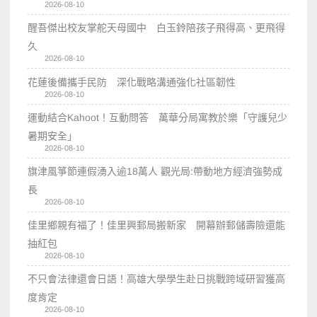
2026-08-10
醒吾傑出校友掌舵天母國中 白玉鈴陪孩子飛得高、更飛得
久
2026-08-10
花蓮後備攜手民防 深化戰略溝通強化社區韌性
2026-08-10
運動結合Kahoot！互動問答 萬華分局寓教於樂「守護兒少
暑期安全」
2026-08-10
旗津風箏節連假湧入逾18萬人 觀光局:帶動地方經濟強勢成
長
2026-08-10
佳里鄉親有福了！佳里興郵局搬新家 開幕辦郵儲壽險還能
抽紅包
2026-08-10
不只會法律還會日語！高雄大學學生赴日挑戰跨域研習獲高
度肯定
2026-08-10