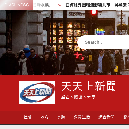
Skip
搶救五峰水梨」
FLASH NEWS
白海豚外圍環流影響北市 蔣萬安：高度警戒嚴
to
content
Search
天天上新聞
整合、閱讀、分享
社會
地方
專題
消費生活
綜合新聞
影