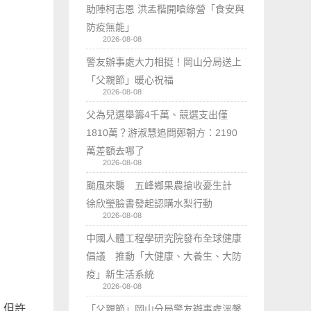
助陣柯志恩 洪孟楷開嗆綠營「食安與
防疫無能」
2026-08-08
警友辦事處大力相挺！岡山分局送上
「父親節」暖心祝福
2026-08-08
父為兒選舉籌4千萬、競選支出僅
1810萬？游淑慧追問鄭朝方：2190
萬差額去哪了
2026-08-08
颱風來襲 五峰鄉果農搶收憂生計
徐欣瑩臉書發起認購水梨行動
2026-08-08
中國人體工程學研究院發布全球健康
倡議 推動「大健康、大養生、大防
疫」新生活系統
2026-08-08
，但許
「父親節」岡山分局警友辦事處溫馨