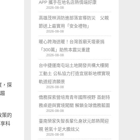
APP 攜手在地名店熱情端好康
2026-08-08
高雄茂林消防進部落宣導防災 父親
節送上最實用「安全禮物」
2026-08-08
暖心跨海送暖！台灣首廟天壇豪捐
「300萬」助熊本震災重建
2026-08-08
台中捷運南屯站土地開發共構大樓開
工動土 公私協力打造宜居新地標實現
軌道經濟願景
度，探
2026-08-08
展趨
僑務探索營培育青年國際視野 首創特
務桌遊與實境闖關 解鎖全球僑務藍圖
2026-08-08
政策的
臺南榮家失智長輩化身狀元郎熱鬧迎
共享科
親 爸氣十足大膽炫父
2026-08-08