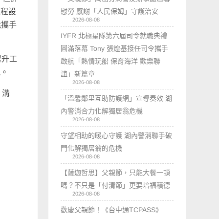
慰勞 感謝「人民保姆」守護治安
課程設
2026-08-08
能攜手
IYFR 北極星隊第六屆司令就職典禮
圓滿落幕 Tony 張煌基接任司令攜手
提升工
啟航「熱情玩船 保育海洋 歡樂聯
能。
誼」新篇章
2026-08-08
、溝
「溫馨鄰里互助防護網」宣導奏效 湖
內警消合力化解獨居翁危機
2026-08-08
守望相助的暖心守護 湖內警消聯手破
門化解獨居翁的危機
2026-08-08
【薩迦哲思】父親節，只能大餐一頓
嗎？不只是「付清節」更要培福積德
2026-08-08
歡慶父親節！《台中通TCPASS》