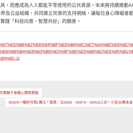
工具，而應成為人人都能平等使用的公共資源。未來將持續推動A
學界及公益組織，共同建立完善的支持網絡，讓每位身心障礙者
，實踐「科技向善、智慧共好」的願景。
E5%8C%97%E5%B8%82%E6%94%BF%E5%BA%9C%E7%A4%BE%E6%9C%
i%E6%99%BA%E8%83%BD%E5%9F%8E%E5%B8%82%E5%85%B1%
9A%9C-2/
文教獅子會暖心贊助餐點
00929一檔拚月領1萬元！股魚：比0056、00878、00919三合一少走30萬本