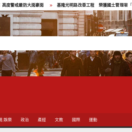
防大雨豪雨
基隆光明路改善工程 榮獲國土管理署「馬路好行」優
視.娛樂
政治
產經
文教
國際
運動