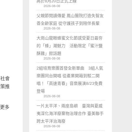
將於8月20日正式上線
2026-08-08
父親節閱讀傳愛 鳳山醫院打造失智友
善全齡家庭 從守護孩子到陪伴長輩
2026-08-08
大崗山龍眼蜂蜜文化節感受夏日最夯
的「蜂」潮魅力 活動限定「蜜汁鹽
酥雞」掀話題
2026-08-08
2組培育樂團首發全新單曲 3組人氣
樂團同台開唱 從產業開箱到駁二開
府社會
唱！「高速青春」音樂展演8/23免費
政策推
登場
2026-08-08
一片太平洋、兩座島嶼 臺灣與夏威
助更多
夷深化海洋廢棄物治理合作 臺美聯手
跨太平洋治海廢
2026-08-08