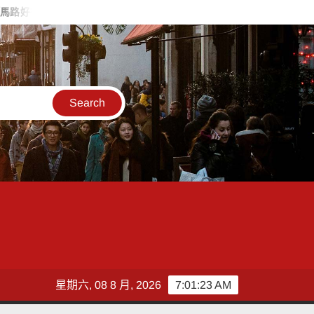
良獎
「蝶戀花」瓷繪聯展倒數2天 黃敏惠邀民眾走進嘉義感受
星期六, 08 8 月, 2026
7:01:24 AM