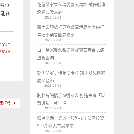
花蓮榮家立秋傳愛慶父親節 歌仔戲傳
I數位
承經典暖人心
都能在
2026-08-08
臺南榮服處相見歡暨清境農場微旅行
幸福小榮眷圓滿築夢
2026-08-08
83%E
白河榮家慶父親節暨寶賢宮慈善表演
E5%A
溫馨圓滿
2026-08-08
彰化榮家手作暖心卡片 攜手幼兒園歡
慶父親節
2026-08-08
胸腔病院攜手AI機器人 打造長者「智
慧護肺」新生活
金冤枉路
2026-08-08
精湛交通工業於七股科技工業區投資
5.1億 擴大布局臺南
2026-08-08