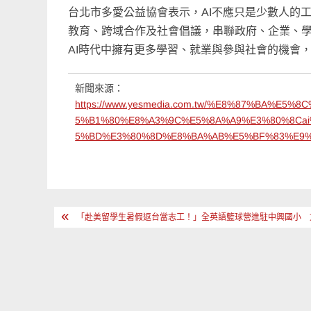
台北市多愛公益協會表示，AI不應只是少數人的
教育、跨域合作及社會倡議，串聯政府、企業、
AI時代中擁有更多學習、就業與參與社會的機會
新聞來源：
https://www.yesmedia.com.tw/%E8%87%BA%
5%B1%80%E8%A3%9C%E5%8A%A9%E3%80%8Ca
5%BD%E3%80%8D%E8%BA%AB%E5%BF%83%E9%
文
「赴美留學生暑假返台當志工！」全英語籃球營進駐中興國小 
章
導
覽