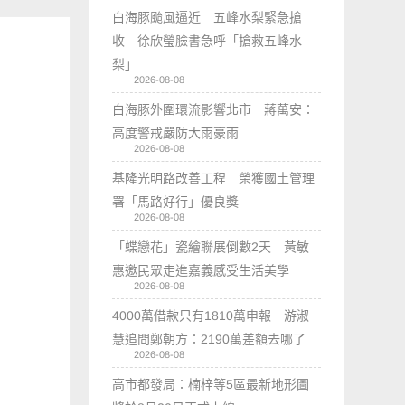
白海豚颱風逼近 五峰水梨緊急搶
收 徐欣瑩臉書急呼「搶救五峰水
梨」
2026-08-08
白海豚外圍環流影響北市 蔣萬安：
高度警戒嚴防大雨豪雨
2026-08-08
基隆光明路改善工程 榮獲國土管理
署「馬路好行」優良獎
2026-08-08
「蝶戀花」瓷繪聯展倒數2天 黃敏
惠邀民眾走進嘉義感受生活美學
2026-08-08
4000萬借款只有1810萬申報 游淑
慧追問鄭朝方：2190萬差額去哪了
2026-08-08
高市都發局：楠梓等5區最新地形圖