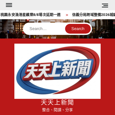
Skip
to
永安漁港星繽樂8/8場次延期一週
信義分局跨域整備2026城鎮
content
Search
天天上新聞
整合、閱讀、分享