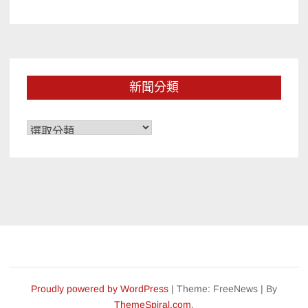
新聞分類
新
聞
分
類
Proudly powered by WordPress
|
Theme: FreeNews
|
By
ThemeSpiral.com
.