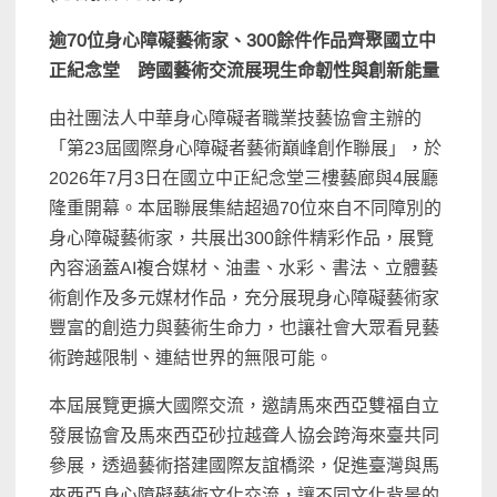
逾70位身心障礙藝術家、300餘件作品齊聚國立中
正紀念堂 跨國藝術交流展現生命韌性與創新能量
由社團法人中華身心障礙者職業技藝協會主辦的
「第23屆國際身心障礙者藝術巔峰創作聯展」，於
2026年7月3日在國立中正紀念堂三樓藝廊與4展廳
隆重開幕。本屆聯展集結超過70位來自不同障別的
身心障礙藝術家，共展出300餘件精彩作品，展覽
內容涵蓋AI複合媒材、油畫、水彩、書法、立體藝
術創作及多元媒材作品，充分展現身心障礙藝術家
豐富的創造力與藝術生命力，也讓社會大眾看見藝
術跨越限制、連結世界的無限可能。
本屆展覽更擴大國際交流，邀請馬來西亞雙福自立
發展協會及馬來西亞砂拉越聋人協会跨海來臺共同
參展，透過藝術搭建國際友誼橋梁，促進臺灣與馬
來西亞身心障礙藝術文化交流，讓不同文化背景的