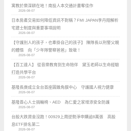
寓教於樂深耕在地！南投人本交通計畫奪佳作
2026-08-07
日本房產交易如何降低資訊不對稱？FMI JAPAN李丹翔解析
宅建士制度與重要事項說明
2026-08-07
【守護別人的孩子，也牽掛自己的孩子】 陳隊長以刑警父親
的體悟 向「少年隊警察爸爸」致敬！
2026-08-07
【百工達人】 從音樂教育到生命陪伴 黛玉老師以生命經驗
打造共學平台
2026-08-07
基隆長庚成立全台首座圓錐角膜中心 守護國人視力健康
2026-08-07
基隆善心人士捐輪椅、AED 為仁愛之家增添安全防護
2026-08-07
台股大跌資金沒跑！00929上周逆勢淨申購逾8萬張 高股
息ETF排名第二
2026-08-07