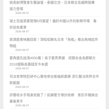
桃青創博覽會生醫論壇、泰國交流、日本媒合及國際競賽
接力登場
2026-08-07
瑞士百達資產管理8月展望！偏好中國以外的新興市場 看
好這些產業
2026-08-07
居酒屋美味搬回家！頂呱呱聯名日本「角瓶」推出角嗨尬炸
物組
2026-08-07
要再選先說清4000萬！吳子嘉秀票據 控鄭永金為鄭朝方
2018選縣長籌錢至今未還
2026-08-07
司法官學院犯研中心實地參訪衛福部嘉療 深化醫法跨界合作
新藍圖
2026-08-07
詐團收水手現身就栽了！前鎮警方埋伏收網 查扣手機揪出
幕後黑手
2026-08-07