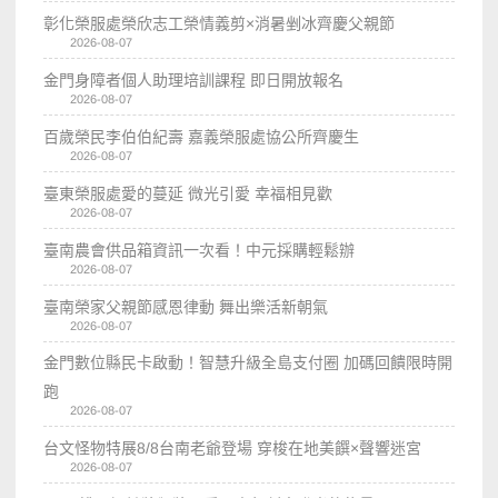
彰化榮服處榮欣志工榮情義剪×消暑剉冰齊慶父親節
2026-08-07
金門身障者個人助理培訓課程 即日開放報名
2026-08-07
百歲榮民李伯伯紀壽 嘉義榮服處協公所齊慶生
2026-08-07
臺東榮服處愛的蔓延 微光引愛 幸福相見歡
2026-08-07
臺南農會供品箱資訊一次看！中元採購輕鬆辦
2026-08-07
臺南榮家父親節感恩律動 舞出樂活新朝氣
2026-08-07
金門數位縣民卡啟動！智慧升級全島支付圈 加碼回饋限時開
跑
2026-08-07
台文怪物特展8/8台南老爺登場 穿梭在地美饌×聲響迷宮
2026-08-07