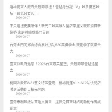
遠雄悅來大飯店父親節獻禮！爸爸身分證「8」越多優惠越
狂，最低只要8元！
2026-08-07
不只送禮更要陪伴！新光三越高雄左營店掌握父親節消費新
趨勢 家庭體驗成熱門首選
2026-08-07
台灣金門同鄉會總會累計捐助520萬獎學金 鼓勵學子就讀金
大
2026-08-07
臺東縣政府邀您「2026台東最美星空」父親節帶爸爸追星
去！
2026-08-07
桃園冷飲節8/21藝文特區登場 機場捷運A1、A12站快閃店
暖身活動即日搶先開跑
2026-08-07
臺灣專利超級站首進文博會 提供免費智財諮詢助創作者護
創意