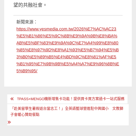
望的共融社會。
新聞來源：
https://www.yesmedia.com.tw/2026%E7%AC%AC23
%E5%B1%86%E5%9C%8B%E9%9A%9B%E8%BA%
AB%E5%BF%83%E9%9A%9C%E7%A4%99%E8%80
%85%E8%97%9D%E8%A1%93%E5%B7%94%E5%B
3%B0%E5%89%B5%E4%BD%9C%E8%81%AF%E5
%B1%95%E7%9B%9B%E5%A4%A7%E9%96%8B%E
5%B9%95/
文
TPASS×MENGO機新增售卡功能！提供買卡買方案過卡一站式服務
章
「赴美留學生暑假返台當志工！」全英語籃球營進駐中興國小 文教獅
導
子會暖心贊助餐點
覽