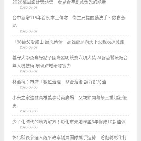
2026桃園設計獎頒獎 看見青年創意發光的能量
2026-08-07
台中新增115年首例本土傷寒 衛生局提醒勤洗手、飲食煮
熟
2026-08-07
「88節父愛如山 感恩傳情」高雄郵局向天下父親表達感謝
2026-08-07
義守大學勇奪綠點子國際發明競賽六項大獎 AI智慧醫療結合
無人機技術 展現跨域研發實力
2026-08-07
林燕祝：市府「數位治理」整合落後 請好好加油
2026-08-06
小米之家進駐高雄義享時尚廣場 父親節開幕祭三重超狂優
惠
2026-08-06
少子化時代的地方解方！彰化市未婚聯誼6年促成10對佳偶
2026-08-06
彰化縣長參選人魏平政率議員團隊攜手造勢 盼翻轉彰化打