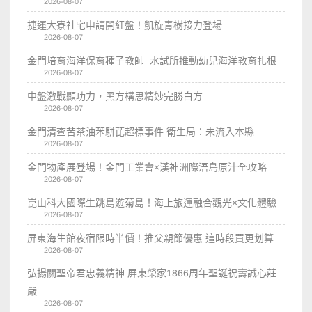
2026-08-07
捷運大寮社宅申請開紅盤！凱旋青樹接力登場
2026-08-07
金門培育海洋保育種子教師 水試所推動幼兒海洋教育扎根
2026-08-07
中盤激戰顯功力，黑方構思精妙完勝白方
2026-08-07
金門清查苦茶油苯駢芘超標事件 衛生局：未流入本縣
2026-08-07
金門物產展登場！金門工業會×漢神洲際浯島原汁全攻略
2026-08-07
崑山科大國際生跳島遊菊島！海上旅運融合觀光×文化體驗
2026-08-07
屏東海生館夜宿限時半價！推父親節優惠 這時段買更划算
2026-08-07
弘揚關聖帝君忠義精神 屏東榮家1866周年聖誕祝壽誠心莊
嚴
2026-08-07