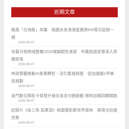
近期文章
颱風「白海豚」來襲 桃園永安漁港星繽樂8/8場次延期一
週
2026-08-07
信義分局跨域整備2026城鎮韌性演習 布農族語宣導深入原
鄉部落
2026-08-07
林政賢籲推動AI普惠轉型、活化舊城商圈 促加速國1甲東
段規劃
2026-08-07
金門數位縣民卡智慧升級全島支付圈啟動 限時加碼回饋開跑
2026-08-07
紀錄片《金三角 孤軍淚》桃園電影節世界首映 兩場次迅速
完售
2026-08-07