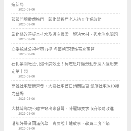
造新局
2026-08-06
敲敲門讓愛傳進門 彰化縣獨居老人訪查作業啟動
2026-08-06
彰化縣改善板本排水及護岸橋梁 解決大村、秀水淹水問題
2026-08-06
立委親赴公視考察力挺 呼籲朝野理性審查預算
2026-08-06
石化業關廠恐引爆骨牌效應！柯志恩呼籲勞動部納入僱用安
定第十類
2026-08-06
高雄社宅雙箭齊發，大寮社宅首日詢問破百 凱旋社宅8/10接
力登場
2026-08-06
大林蒲鄉親公聽會站出來發聲，陳麗娜要求市府傾聽改進
2026-08-06
港都好聲音圓滿落幕 青農說土地故事、學員二度回鍋
2026-08-06