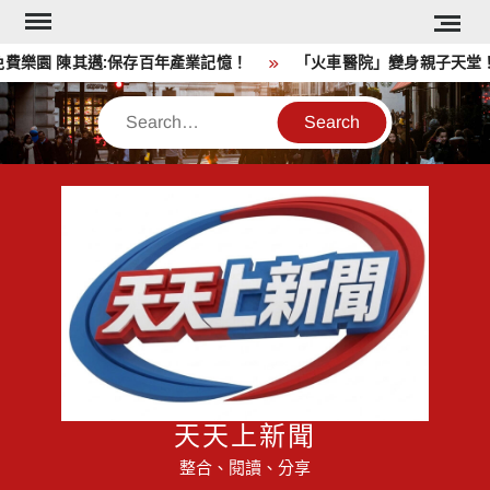
Skip
to
園 陳其邁:保存百年產業記憶！
「火車醫院」變身親子天堂！高
content
Search
天天上新聞
整合、閱讀、分享