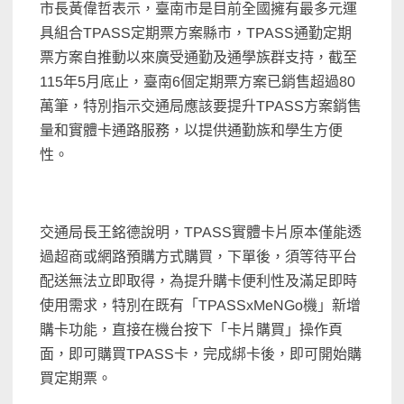
市長黃偉哲表示，臺南市是目前全國擁有最多元運
具組合TPASS定期票方案縣市，TPASS通勤定期
票方案自推動以來廣受通勤及通學族群支持，截至
115年5月底止，臺南6個定期票方案已銷售超過80
萬筆，特別指示交通局應該要提升TPASS方案銷售
量和實體卡通路服務，以提供通勤族和學生方便
性。
交通局長王銘德說明，TPASS實體卡片原本僅能透
過超商或網路預購方式購買，下單後，須等待平台
配送無法立即取得，為提升購卡便利性及滿足即時
使用需求，特別在既有「TPASSxMeNGo機」新增
購卡功能，直接在機台按下「卡片購買」操作頁
面，即可購買TPASS卡，完成綁卡後，即可開始購
買定期票。