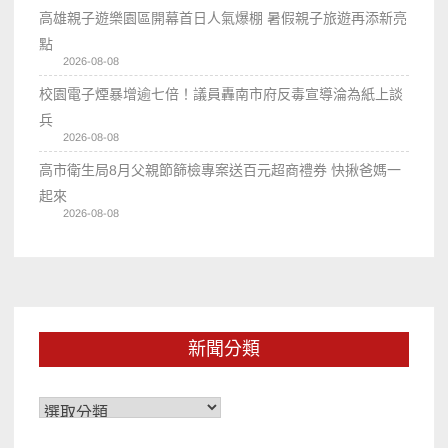
高雄親子遊樂園區開幕首日人氣爆棚 暑假親子旅遊再添新亮
點
2026-08-08
校園電子煙暴增逾七倍！議員轟南市府反毒宣導淪為紙上談
兵
2026-08-08
高市衛生局8月父親節篩檢專案送百元超商禮券 快揪爸媽一
起來
2026-08-08
新聞分類
新
聞