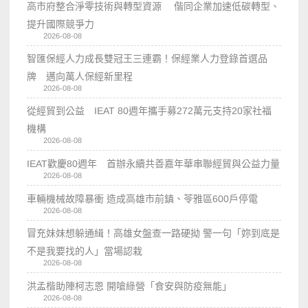
高市府整合淨零技術與轉型資源 偕同企業加速低碳轉型、
提升國際競爭力
2026-08-08
智匯保經人力成長雙冠王三連霸！保經業人力登錄首選品
牌 邁向萬人保經新里程
2026-08-08
從經貿到公益 IEAT 80週年攜手募272萬元支持20家社福
機構
2026-08-08
IEAT歡慶80週年 首辦永續共善嘉年華串聯經貿與公益力量
2026-08-08
車輛機械故障暴衝 造成高雄市前鎮、苓雅區600戶停電
2026-08-08
冒充妹妹想躲通緝！高雄女盤查一路硬拗 警一句「妳到底是
不是我要找的人」當場認栽
2026-08-08
洪孟楷助陣柯志恩 開嗆綠營「食安與防疫無能」
2026-08-08