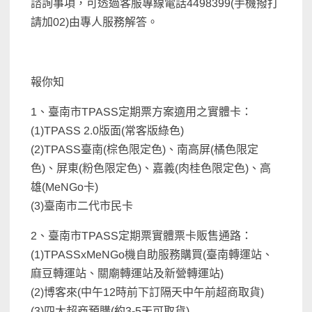
諮詢事項，可透過客服專線電話4498399(手機撥打
請加02)由專人服務解答。
報你知
1、臺南市TPASS定期票方案適用之實體卡：
(1)TPASS 2.0版面(常客版綠色)
(2)TPASS臺南(棕色限定色)、南高屏(橘色限定
色)、屏東(粉色限定色)、嘉義(肉桂色限定色)、高
雄(MeNGo卡)
(3)臺南市二代市民卡
2、臺南市TPASS定期票實體票卡販售通路：
(1)TPASSxMeNGo機自助服務購買(臺南轉運站、
麻豆轉運站、關廟轉運站及新營轉運站)
(2)博客來(中午12時前下訂隔天中午前超商取貨)
(3)四大超商預購(約3-5天可取貨)