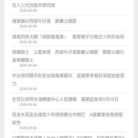
百人三代同堂共學同樂
2026-08-08
埔里鎮以西部牛仔風 歡慶父親節
2026-08-08
諸葛四郎大戰「網路魔鬼黨」 嘉警親子日教兒少防詐自保
2026-08-08
榮耀騎士 父愛無畏 西部牛仔風歡慶父親節 模範父親化
身榮耀騎士
2026-08-08
中台灣四縣市赴新加坡推廣觀光 星國業者看好深度旅遊潛
力
2026-08-08
史努比快閃水湳轉運中心人氣爆棚 展期延長至8月23日
2026-08-08
筑波木笑盃全國青少年網球賽台中開打 A級賽事培育網壇
新秀
2026-08-08