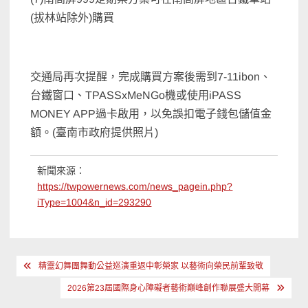
(拔林站除外)購買
交通局再次提醒，完成購買方案後需到7-11ibon、
台鐵窗口、TPASSxMeNGo機或使用iPASS
MONEY APP過卡啟用，以免誤扣電子錢包儲值金
額。(臺南市政府提供照片)
新聞來源：
https://twpowernews.com/news_pagein.php?
iType=1004&n_id=293290
文
精靈幻舞團舞動公益巡演重返中彰榮家 以藝術向榮民前輩致敬
章
2026第23屆國際身心障礙者藝術巔峰創作聯展盛大開幕