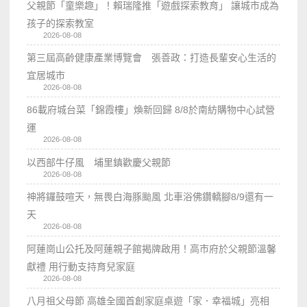
父親節「童樂趣」！賴瑞隆推「遊戲探索教育」 讓城市成為
孩子的探索教室
2026-08-08
第三屆高齡健康產業博覽會 張善政：打造長輩安心生活的
宜居城市
2026-08-08
86載府城台菜「錦霞樓」煥新回歸 8/8於南紡購物中心試營
運
2026-08-08
以西部牛仔風 埔里鎮歡慶父親節
2026-08-08
神將鑼鼓喧天，無畏白海豚颱風 北車浴佛鑽轎腳8/9還有一
天
2026-08-08
阿蓮崗山公托及阿蓮親子館揭牌啟用！高市府於父親節溫馨
獻禮 用行動支持育兒家庭
2026-08-08
八月祖父母節 高雄全國首創家庭桌遊「家．幸福城」亮相