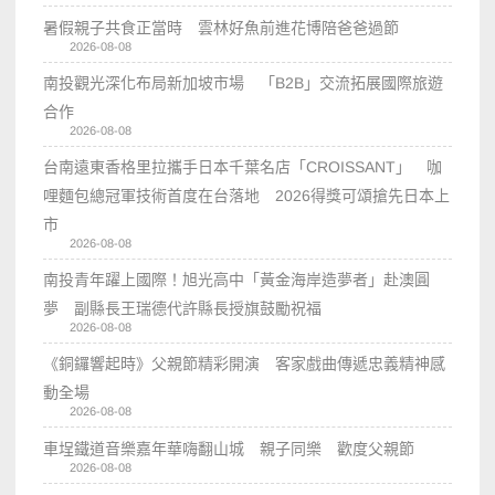
暑假親子共食正當時 雲林好魚前進花博陪爸爸過節
2026-08-08
南投觀光深化布局新加坡市場 「B2B」交流拓展國際旅遊
合作
2026-08-08
台南遠東香格里拉攜手日本千葉名店「CROISSANT」 咖
哩麵包總冠軍技術首度在台落地 2026得獎可頌搶先日本上
市
2026-08-08
南投青年躍上國際！旭光高中「黃金海岸造夢者」赴澳圓
夢 副縣長王瑞德代許縣長授旗鼓勵祝福
2026-08-08
《銅鑼響起時》父親節精彩開演 客家戲曲傳遞忠義精神感
動全場
2026-08-08
車埕鐵道音樂嘉年華嗨翻山城 親子同樂 歡度父親節
2026-08-08