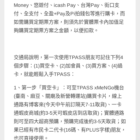
Money、悠遊付、icash Pay、台灣Pay、街口支
付、全支付、全盈+Pay及Pi拍錢包等進行購卡，而
如需購買定期票方案，則須先於實體票卡內加值足
夠購買定期票方案之金額，以便扣款。
交通局說明，第一次使用TPASS朋友可記住下列4
個步驟：(1)買空卡、(2)加會員、(3)買方案、(4)過
卡，就能輕鬆入手TPASS：
1、第一步「買空卡」：可至TPASS xMeNGo機台
(臺南、麻豆、關廟及新營轉運站)購買卡片，線上
通路有博客來(今天中午前訂隔天7-11取貨)、一卡
通蝦皮商城(約3-5天可蝦皮店到店取貨)；實體通路
則可至四大超商預購，預購完成後約3-5天取貨；如
果已經有市民卡二代卡(16碼、有PLUS字樣)朋友，
也可直接使用。