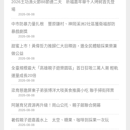
2026王功漁火節88節連二天 祈福嘉年華千人烤蚵首先登
場
2026-08-08
中市防暴力量扎根 豐原鎌村、神岡溪洲2社區獲衛福部防
暴戲劇獎
2026-08-08
甜蜜上市！黃偉哲力推歸仁大目釋迦，邀全民體驗採果樂兼
做公益
2026-08-08
全臺規模最大「高雄親子遊樂園區」首日狂吸三萬人潮 輕軌
運量成長20倍
2026-08-08
梁育慈邀屏東子弟張博洋大啖美食推廣小吃 聯手掃街拜票
2026-08-08
阿蓮育兒資源再升級！崗山公托、親子館聯合開幕
2026-08-08
暑假親子遊嘉義水上 太空、糖果、咖啡到採果一次玩
2026-08-08