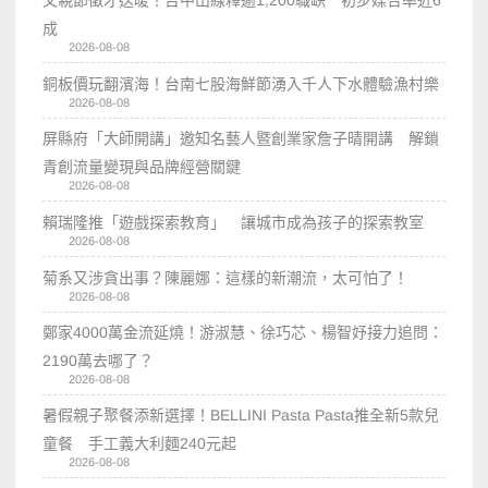
父親節徵才送暖！台中山線釋逾1,200職缺 初步媒合率近6
成
2026-08-08
銅板價玩翻濱海！台南七股海鮮節湧入千人下水體驗漁村樂
2026-08-08
屏縣府「大師開講」邀知名藝人暨創業家詹子晴開講 解鎖
青創流量變現與品牌經營關鍵
2026-08-08
賴瑞隆推「遊戲探索教育」 讓城市成為孩子的探索教室
2026-08-08
菊系又涉貪出事？陳麗娜：這樣的新潮流，太可怕了！
2026-08-08
鄭家4000萬金流延燒！游淑慧、徐巧芯、楊智妤接力追問：
2190萬去哪了？
2026-08-08
暑假親子聚餐添新選擇！BELLINI Pasta Pasta推全新5款兒
童餐 手工義大利麵240元起
2026-08-08