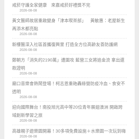
戒菸守護全家健康 來嘉戒菸好禮獎不完
2026-08-08
黃文醫師故居重啟變身「津本喫茶部」 黃敏惠：老屋新生
再添木都亮點
2026-08-08
新樓醫深入社區首攜復興里 打造全方位高齡友善防護網
2026-08-08
鄭朝方「消失的2190萬」遭圍攻 藍營三女將追金流 拿出還
款證明
2026-08-08
廟口音樂會熱鬧登場！柯志恩重砲轟綠營防疫冷血、食安不
透明
2026-08-08
迎向國際舞台！南投旭光高中等20位青年展翅澳洲 開啟跨
域創新學習之旅
2026-08-08
高雄親子遊樂園開幕！30多項免費設施＋水樂園一次玩到嗨
2026-08-08