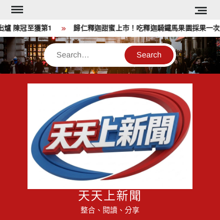
Skip
to
陳冠至獲第1
歸仁釋迦甜蜜上市！吃釋迦騎鐵馬果園採果一次滿足
content
Search
天天上新聞
整合、閱讀、分享