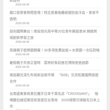
款證明
2026-08-08
廟口音樂會熱鬧登場！柯志恩重砲轟綠營防疫冷血、食安不
透明
2026-08-08
迎向國際舞台！南投旭光高中等20位青年展翅澳洲 開啟跨
域創新學習之旅
2026-08-08
高雄親子遊樂園開幕！30多項免費設施＋水樂園一次玩到嗨
2026-08-08
暑假親子共食正當時 雲林好魚前進花博陪爸爸過節
2026-08-08
南投觀光深化布局新加坡市場 「B2B」交流拓展國際旅遊
合作
2026-08-08
台南遠東香格里拉攜手日本千葉名店「CROISSANT」 咖
哩麵包總冠軍技術首度在台落地 2026得獎可頌搶先日本上
市