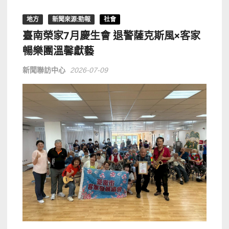
地方
新聞來源:勁報
社會
臺南榮家7月慶生會 退警薩克斯風×客家
暢樂團溫馨獻藝
新聞聯訪中心
2026-07-09