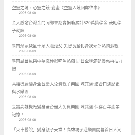
空靈之境，心靈之鏡-瓷畫《空𩆜入境回顧往事》
2026-08-09
金大感謝台灣金門同鄉會總會捐助累計520萬獎學金 鼓勵學
子就讀
2026-08-09
臺南榮家爸氣十足大膽炫父 失智長輩化身狀元郎熱鬧迎親
2026-08-09
臺南虱目魚與中華職棒掀吃魚熱潮 即日全聯滿額優惠再抽好
禮
2026-08-09
高雄機廠變身全台最大免費親子樂園 陳其邁:結合口述歷史
與水樂園
2026-08-09
臺鐵高雄機廠變身全台最大免費樂園 陳其邁:保存百年產業
記憶！
2026-08-08
「火車醫院」變身親子天堂！高雄親子遊樂園開幕首日人潮