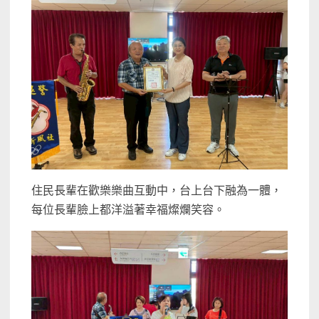
住民長輩在歡樂樂曲互動中，台上台下融為一體，
每位長輩臉上都洋溢著幸福燦爛笑容。