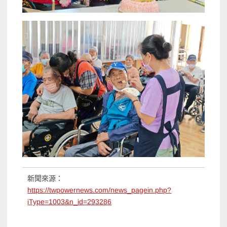
新聞來源：
https://twpowernews.com/news_pagein.php?
iType=1003&n_id=293286