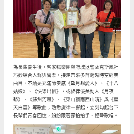
為長輩慶生後，客家暢樂團與府城退警薩克斯風社
巧妙結合人聲與管樂，接連帶來多首跨越時空經典
曲目，不論是充滿節奏感《望月想愛人》、《十八
姑娘》、《快樂出帆》，或旋律優美動人《月夜
愁》、《蘇州河邊》、《東山飄雨西山晴》與《藍
天白雲》等歌曲；熟悉旋律一響起，立刻勾起台下
長輩們青春回憶，紛紛跟著節拍拍手、輕聲歌唱。