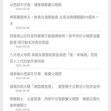
以西部牛仔風 埔里鎮歡慶父親節
2026-08-08
神將鑼鼓喧天，無畏白海豚颱風 北車浴佛鑽轎腳8/9還有一
天
2026-08-08
阿蓮崗山公托及阿蓮親子館揭牌啟用！高市府於父親節溫馨
獻禮 用行動支持育兒家庭
2026-08-08
八月祖父母節 高雄全國首創家庭桌遊「家．幸福城」亮相
百人三代同堂共學同樂
2026-08-08
埔里鎮以西部牛仔風 歡慶父親節
2026-08-08
諸葛四郎大戰「網路魔鬼黨」 嘉警親子日教兒少防詐自保
2026-08-08
榮耀騎士 父愛無畏 西部牛仔風歡慶父親節 模範父親化
身榮耀騎士
2026-08-08