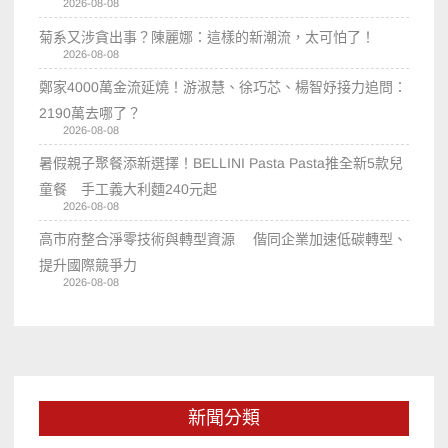
2026-08-08
菊系又涉貪出事？陳麗娜：這樣的新潮流，太可怕了！
2026-08-08
鄭家4000萬金流延燒！游淑慧、徐巧芯、楊智妤接力追問：
2190萬去哪了？
2026-08-08
暑假親子聚餐添新選擇！BELLINI Pasta Pasta推全新5款兒
童餐 手工義大利麵240元起
2026-08-08
高市府整合淨零技術與轉型資源 偕同企業加速低碳轉型、
提升國際競爭力
2026-08-08
新聞分類