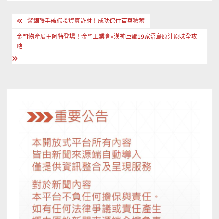
文
警銀聯手破假投資真詐財！成功保住百萬積蓄
章
金門物產展＋阿特登場！金門工業會×漢神巨蛋19家浯島原汁原味全攻
導
略
覽