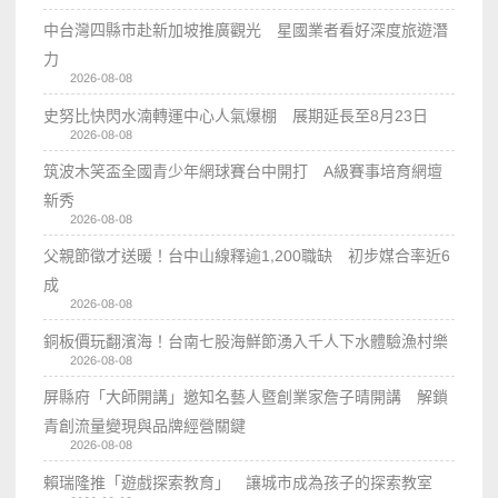
中台灣四縣市赴新加坡推廣觀光 星國業者看好深度旅遊潛
力
2026-08-08
史努比快閃水湳轉運中心人氣爆棚 展期延長至8月23日
2026-08-08
筑波木笑盃全國青少年網球賽台中開打 A級賽事培育網壇
新秀
2026-08-08
父親節徵才送暖！台中山線釋逾1,200職缺 初步媒合率近6
成
2026-08-08
銅板價玩翻濱海！台南七股海鮮節湧入千人下水體驗漁村樂
2026-08-08
屏縣府「大師開講」邀知名藝人暨創業家詹子晴開講 解鎖
青創流量變現與品牌經營關鍵
2026-08-08
賴瑞隆推「遊戲探索教育」 讓城市成為孩子的探索教室