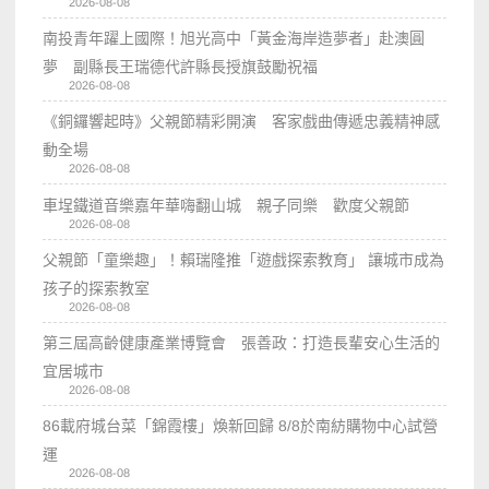
2026-08-08
南投青年躍上國際！旭光高中「黃金海岸造夢者」赴澳圓
夢 副縣長王瑞德代許縣長授旗鼓勵祝福
2026-08-08
《銅鑼響起時》父親節精彩開演 客家戲曲傳遞忠義精神感
動全場
2026-08-08
車埕鐵道音樂嘉年華嗨翻山城 親子同樂 歡度父親節
2026-08-08
父親節「童樂趣」！賴瑞隆推「遊戲探索教育」 讓城市成為
孩子的探索教室
2026-08-08
第三屆高齡健康產業博覽會 張善政：打造長輩安心生活的
宜居城市
2026-08-08
86載府城台菜「錦霞樓」煥新回歸 8/8於南紡購物中心試營
運
2026-08-08