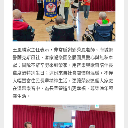
王風勝家主任表示，非常感謝鄧秀鳳老師、府城退
警薩克斯風社、客家暢樂團全體團員愛心與無私奉
獻；團隊不辭辛勞來到榮家，用音樂與歌聲陪伴長
輩度過特別生日；這份來自社會關懷與溫暖，不僅
大幅豐富住民長輩精神生活，更讓榮家這個大家庭
在溫馨樂音中，為長輩營造出更幸福、尊榮晚年颐
養生活。