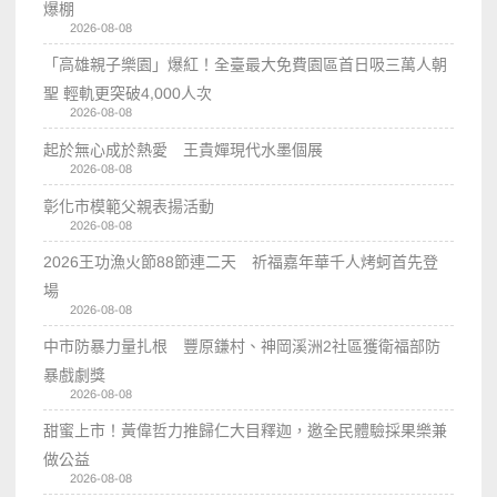
爆棚
2026-08-08
「高雄親子樂園」爆紅！全臺最大免費園區首日吸三萬人朝
聖 輕軌更突破4,000人次
2026-08-08
起於無心成於熱愛 王貴嬋現代水墨個展
2026-08-08
彰化市模範父親表揚活動
2026-08-08
2026王功漁火節88節連二天 祈福嘉年華千人烤蚵首先登
場
2026-08-08
中市防暴力量扎根 豐原鎌村、神岡溪洲2社區獲衛福部防
暴戲劇獎
2026-08-08
甜蜜上市！黃偉哲力推歸仁大目釋迦，邀全民體驗採果樂兼
做公益
2026-08-08