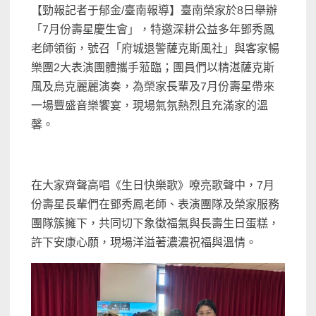
【勁報記者于郁金/臺南報導】臺南榮家於8日舉辦
「7月份壽星慶生會」，特邀深耕公益多年鄧秀鳳
老師領銜，號召「府城退警薩克斯風社」與客家暢
樂團2大表演團體攜手蒞臨；團員們以精湛薩克斯
風及烏克麗麗演奏，為榮家長輩及7月份壽星帶來
一場豐盛音樂饗宴，現場氣氛熱烈且充滿家的溫
馨。
在大家齊聲高唱《生日快樂歌》嘹亮歌聲中，7月
份壽星長輩們在鄧秀鳳老師、表演團隊及榮家服務
團隊簇擁下，共同切下象徵福氣與長壽生日蛋糕，
許下安康心願，現場洋溢著濃濃祝福與溫情。