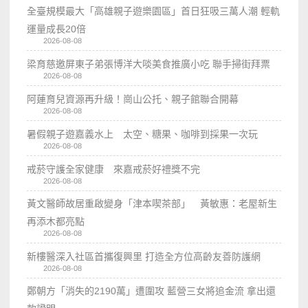
全臺規模最大「高雄親子遊樂園區」首日狂吸三萬人潮 輕軌
運量成長20倍
2026-08-08
梁育慈邀屏東子弟張博洋大啖美食推廣小吃 聯手掃街拜票
2026-08-08
阿蓮育兒資源再升級！崗山公托、親子館聯合開幕
2026-08-08
暑假親子遊嘉義水上 太空、糖果、咖啡到採果一次玩
2026-08-08
戒菸守護全家健康 來嘉戒菸好禮獎不完
2026-08-08
黃文醫師故居重啟變身「津本喫茶部」 黃敏惠：老屋新生
再添木都亮點
2026-08-08
新樓醫深入社區首攜復興里 打造全方位高齡友善防護網
2026-08-08
鄭朝方「消失的2190萬」遭圍攻 藍營三女將追金流 拿出還