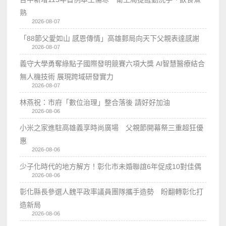
熟
2026-08-07
「88節父愛如山 感恩傳情」高雄郵局向天下父親表達感謝
2026-08-07
義守大學勇奪綠點子國際發明競賽六項大獎 AI智慧醫療結合
無人機技術 展現跨域研發實力
2026-08-07
林燕祝：市府「數位治理」整合落後 請好好加油
2026-08-06
小米之家進駐高雄義享時尚廣場 父親節開幕祭三重超狂優
惠
2026-08-06
少子化時代的地方解方！彰化市未婚聯誼6年促成10對佳偶
2026-08-06
彰化縣長參選人魏平政率議員團隊攜手造勢 盼翻轉彰化打
造新局
2026-08-06