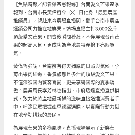
【焦點時報／記者蔡宗憲報導】台南愛文芒果產季
報到，台南市長黃偉哲今（8）日化身「最強農產
推銷員」，親赴東森農場直播間，攜手台南市農產
運銷公司力推在地鮮果。這場直播主打3,000公斤
頂級愛文芒果，開賣後瞬間秒殺，不僅展現台南芒
果的超高人氣，更成功為產地農特產搶下亮眼買
氣。
黃偉哲強調，台南擁有得天獨厚的日照與氣候，孕
育出果肉細緻、香氣馥郁且多汁的頂級愛文芒果，
不僅深獲國內饕客喜愛，更是享譽國際的夏季驕
傲。農業局長李芳林也指出，市府透過直播直供模
式，致力於將產地最新鮮的滋味直接送達消費者手
中，呼籲民眾把握產季踴躍選購，以實際行動力挺
在地辛勤耕耘的農民。
為展現芒果的多樣風味，直播現場展示了新鮮芒