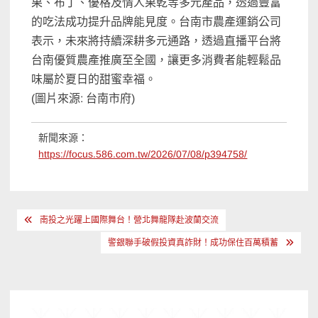
果、布丁、優格及情人果乾等多元產品，透過豐富
的吃法成功提升品牌能見度。台南市農產運銷公司
表示，未來將持續深耕多元通路，透過直播平台將
台南優質農產推廣至全國，讓更多消費者能輕鬆品
味屬於夏日的甜蜜幸福。
(圖片來源: 台南市府)
新聞來源：
https://focus.586.com.tw/2026/07/08/p394758/
文
南投之光躍上國際舞台！營北舞龍隊赴波蘭交流
章
警銀聯手破假投資真詐財！成功保住百萬積蓄
導
覽