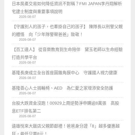
日本房產交易如何降低資訊不對稱？FMI JAPAN李丹翔解析
宅建士制度與重要事項說明
2026-08-07
【守護別人的孩子，也牽掛自己的孩子】 陳隊長以刑警父親
的體悟 向「少年隊警察爸爸」致敬！
2026-08-07
【百工達人】 從音樂教育到生命陪伴 黛玉老師以生命經驗
打造共學平台
2026-08-07
基隆長庚成立全台首座圓錐角膜中心 守護國人視力健康
2026-08-07
基隆善心人士捐輪椅、AED 為仁愛之家增添安全防護
2026-08-07
台股大跌資金沒跑！00929上周逆勢淨申購逾8萬張 高股
息ETF排名第二
2026-08-07
遠雄悅來大飯店父親節獻禮！爸爸身分證「8」越多優惠越
狂，最低只要8元！