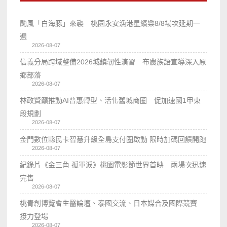
颱風「白海豚」來襲 桃園永安漁港星繽樂8/8場次延期一
週
2026-08-07
信義分局跨域整備2026城鎮韌性演習 布農族語宣導深入原
鄉部落
2026-08-07
林政賢籲推動AI普惠轉型、活化舊城商圈 促加速國1甲東
段規劃
2026-08-07
金門數位縣民卡智慧升級全島支付圈啟動 限時加碼回饋開跑
2026-08-07
紀錄片《金三角 孤軍淚》桃園電影節世界首映 兩場次迅速
完售
2026-08-07
桃青創博覽會生醫論壇、泰國交流、日本媒合及國際競賽
接力登場
2026-08-07