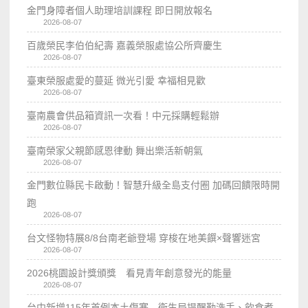
金門身障者個人助理培訓課程 即日開放報名
2026-08-07
百歲榮民李伯伯紀壽 嘉義榮服處協公所齊慶生
2026-08-07
臺東榮服處愛的蔓延 微光引愛 幸福相見歡
2026-08-07
臺南農會供品箱資訊一次看！中元採購輕鬆辦
2026-08-07
臺南榮家父親節感恩律動 舞出樂活新朝氣
2026-08-07
金門數位縣民卡啟動！智慧升級全島支付圈 加碼回饋限時開
跑
2026-08-07
台文怪物特展8/8台南老爺登場 穿梭在地美饌×聲響迷宮
2026-08-07
2026桃園設計獎頒獎 看見青年創意發光的能量
2026-08-07
台中新增115年首例本土傷寒 衛生局提醒勤洗手、飲食煮