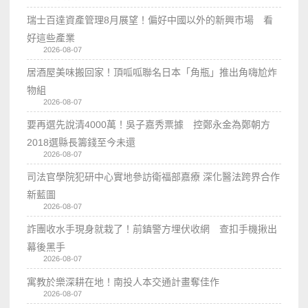
瑞士百達資產管理8月展望！偏好中國以外的新興市場 看
好這些產業
2026-08-07
居酒屋美味搬回家！頂呱呱聯名日本「角瓶」推出角嗨尬炸
物組
2026-08-07
要再選先說清4000萬！吳子嘉秀票據 控鄭永金為鄭朝方
2018選縣長籌錢至今未還
2026-08-07
司法官學院犯研中心實地參訪衛福部嘉療 深化醫法跨界合作
新藍圖
2026-08-07
詐團收水手現身就栽了！前鎮警方埋伏收網 查扣手機揪出
幕後黑手
2026-08-07
寓教於樂深耕在地！南投人本交通計畫奪佳作
2026-08-07