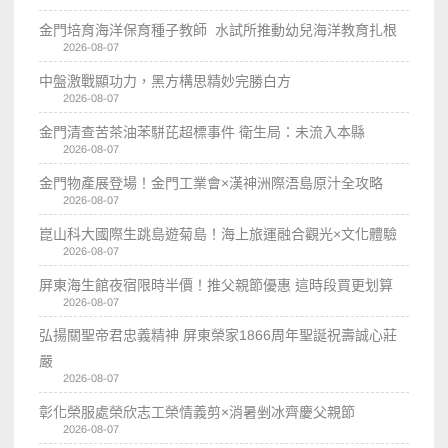
金門培育海洋保育種子教師 水試所推動幼兒海洋教育扎根
2026-08-07
中盤激戰顯功力，黑方構思精妙完勝白方
2026-08-07
金門清查苦茶油苯駢芘超標事件 衛生局：未流入本縣
2026-08-07
金門物產展登場！金門工業會×漢神洲際浯島原汁全攻略
2026-08-07
崑山科大國際生跳島遊菊島！海上旅運融合觀光×文化體驗
2026-08-07
屏東海生館夜宿限時半價！推父親節優惠 這時段買更划算
2026-08-07
弘揚關聖帝君忠義精神 屏東榮家1866周年聖誕祝壽誠心莊
嚴
2026-08-07
彰化榮服處榮欣志工榮情義剪×消暑剉冰齊慶父親節
2026-08-07