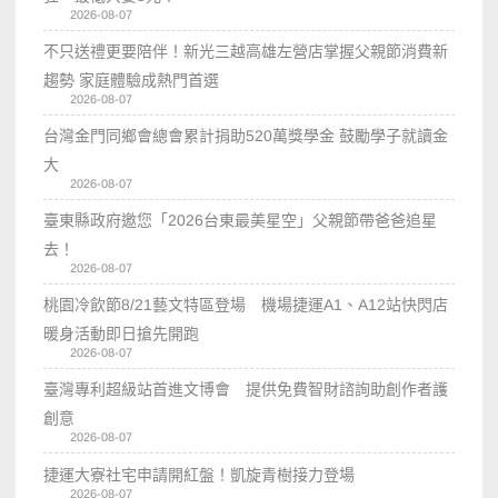
2026-08-07
不只送禮更要陪伴！新光三越高雄左營店掌握父親節消費新
趨勢 家庭體驗成熱門首選
2026-08-07
台灣金門同鄉會總會累計捐助520萬獎學金 鼓勵學子就讀金
大
2026-08-07
臺東縣政府邀您「2026台東最美星空」父親節帶爸爸追星
去！
2026-08-07
桃園冷飲節8/21藝文特區登場 機場捷運A1、A12站快閃店
暖身活動即日搶先開跑
2026-08-07
臺灣專利超級站首進文博會 提供免費智財諮詢助創作者護
創意
2026-08-07
捷運大寮社宅申請開紅盤！凱旋青樹接力登場
2026-08-07