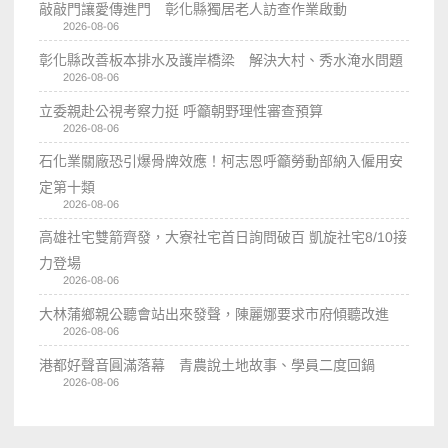
敲敲門讓愛傳進門 彰化縣獨居老人訪查作業啟動
2026-08-06
彰化縣改善板本排水及護岸橋梁 解決大村、秀水淹水問題
2026-08-06
立委親赴公視考察力挺 呼籲朝野理性審查預算
2026-08-06
石化業關廠恐引爆骨牌效應！柯志恩呼籲勞動部納入僱用安
定第十類
2026-08-06
高雄社宅雙箭齊發，大寮社宅首日詢問破百 凱旋社宅8/10接
力登場
2026-08-06
大林蒲鄉親公聽會站出來發聲，陳麗娜要求市府傾聽改進
2026-08-06
港都好聲音圓滿落幕 青農說土地故事、學員二度回鍋
2026-08-06