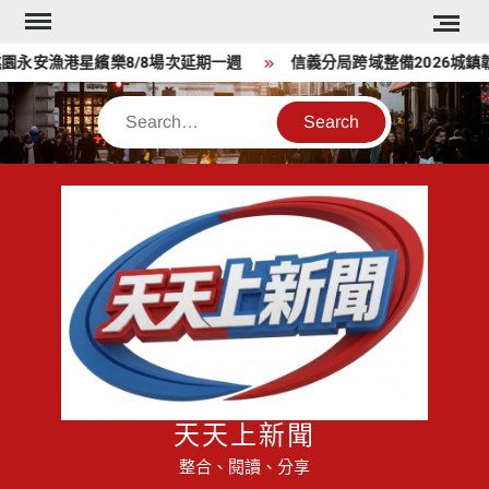
Skip
to
安漁港星繽樂8/8場次延期一週
信義分局跨域整備2026城鎮韌
content
Search
天天上新聞
整合、閱讀、分享