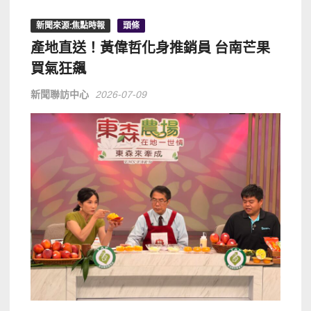
新聞來源:焦點時報
頭條
產地直送！黃偉哲化身推銷員 台南芒果
買氣狂飆
新聞聯訪中心
2026-07-09