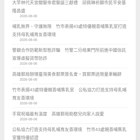
大竿林代天宮關聖帝君聖誕三獻禮 邱佩琳祈願市民平安基
隆昌盛
2026-08-06
哺乳無界、守護無限 竹市表揚43處特優親善哺集乳室打造
支持母乳哺育友善環境
2026-08-06
警銀合作防範新型態詐騙 竹警二分局東門所前進中國信託
宣導虛擬貨幣防詐
2026-08-06
高雄郵局辦理臺灣美食郵票簽名會，買郵票送限量車輪餅
2026-08-06
竹市表揚43處特優親善哺集乳室 公私協力打造支持母乳哺
育友善環境
2026-08-06
手寫祝福最有溫度 高雄郵局助憨兒向家人說愛
2026-08-06
公私協力打造支持母乳哺育友善環境 竹市43處親善哺集乳
室獲特優認證