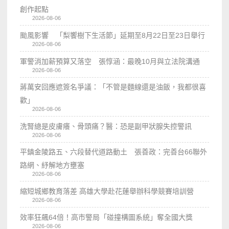
創作起點
2026-08-06
颱風影響 「梨饗樹下生活節」延期至8月22日至23日舉行
2026-08-06
軍警消加薪預算又落空 張惇涵：最晚10月與立法院溝通
2026-08-06
蔣萬安回應遮簽名爭議：「不管是麵線還是油飯，我都很喜
歡」
2026-08-06
洗腎總是皮膚癢、骨頭痛？醫：恐是副甲狀腺失控警訊
2026-08-06
平鎮金陵路五、六段替代道路動土 張善政：完善台66聯外
路網、紓解地方壅塞
2026-08-06
縮短城鄉教育落差 高雄大學赴花蓮舉辦科學競賽培訓營
2026-08-06
效率狂飆64倍！高市警局「碰撞構圖系統」奪全國大獎
2026-08-06