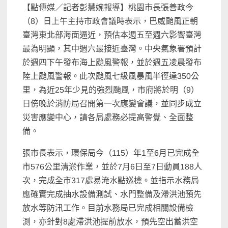
【點傳媒／記者彭慧婉報導】桃園市長張善政今
（8）日上午主持市政會議時表示，巴威颱風正朝
臺灣東北部海面逼近，預估本週五至週六影響臺灣
最為明顯，其中週六最接近臺灣。中央氣象署預計
於週四下午發布海上颱風警報，並於週五凌晨發布
陸上颱風警報。此次颱風七級風暴風半徑達350公
里，為近25年少見的強烈颱風，市府將於明（9）
日傍晚於消防局召開第一次應變會議，並同步成立
災害應變中心，請各局處務必提高警覺、全面整
備。
張市長表示，環保局今（115）年1至6月已完成全
市576公里清淤作業，並於7月6日至7日動員188人
次，完成全市317處易淹水點巡檢。並指示水務局
應確實完成抽水設備測試、水門整備及滯洪池預先
放水等防汛工作。目前水務局已完成相關設備檢
測，亦針對8處滯洪池提前放水，預先空出蓄洪空