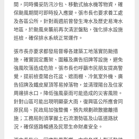
間，同時備妥防汛沙包、移動式抽水機等物資，確
保颱風期間可即時投入應變。張市長也要求養工處
及各區公所，針對兩週前曾發生淹水及歷史易淹水
地區，於颱風來襲前再次清淤盤點，強化排水設施
巡檢，確保排水系統正常運作。
張市長亦要求都發局督導各建築工地落實防颱措
施，確實固定鷹架、圍籬及廣告招牌等設施，避免
強風吹落造成危險。張市長也呼籲市民朋友提高警
覺，提前檢查陽台花盆、遮雨棚、冷氣室外機、廣
告招牌及鐵皮屋頂等易掉落物，並清理陽台及住家
周邊排水口，降低強風豪雨可能造成的災害風險。
針對山區可能出現明顯豪大雨，復興區公所應會同
原民局、民政局加強整備，預先規劃疏散撤離措
施；工務局則須掌握土石流潛勢區及山區道路狀
況，確保道路暢通及民眾生命財產安全。