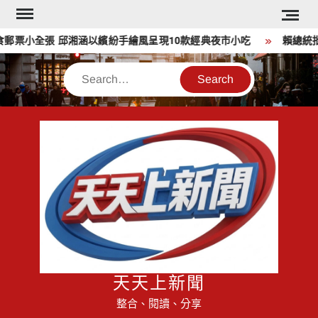
Skip
to
票小全張 邱湘涵以繽紛手繪風呈現10款經典夜市小吃
賴總統批台
content
Search
天天上新聞
整合、閱讀、分享