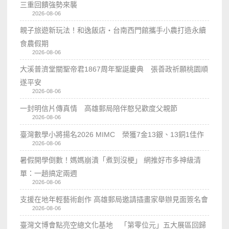
三重回饋強勢來襲
2026-08-06
親子旅遊新玩法！和逸飯店‧台南西門館攜手小農打造永續
食農假期
2026-08-06
大溪普濟堂關聖帝君1867周年聖誕慶典 張善政祈願桃園順
遂平安
2026-08-06
一封明信片傳真情 高雄郵局陪伴憨兒歡度父親節
2026-08-06
臺灣數學小將揚名2026 MIMC​ 榮獲7金13銀、13銅1佳作
2026-08-06
暑假開學倒數！媽媽崩潰「煮到沒梗」 網推好市多神級清
單：一趟搞定兩週
2026-08-06
支援在地年輕藝術創作 高雄郵局邀請插畫家舉辦見面簽名會
2026-08-06
臺灣文博會點亮空總文化基地 「第零位元」五大展區回歸