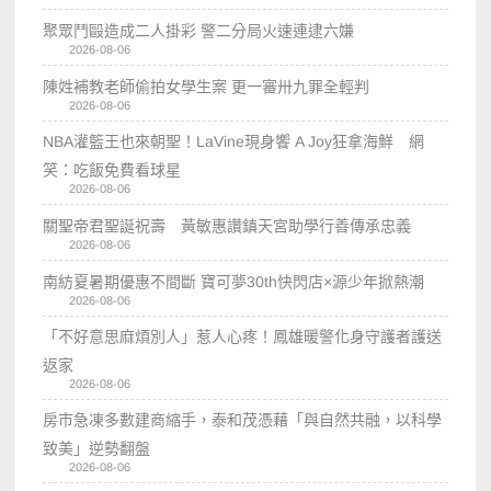
聚眾鬥毆造成二人掛彩 警二分局火速連逮六嫌
2026-08-06
陳姓補教老師偷拍女學生案 更一審卅九罪全輕判
2026-08-06
NBA灌籃王也來朝聖！LaVine現身饗 A Joy狂拿海鮮 網
笑：吃飯免費看球星
2026-08-06
關聖帝君聖誕祝壽 黃敏惠讚鎮天宮助學行善傳承忠義
2026-08-06
南紡夏暑期優惠不間斷 寶可夢30th快閃店×源少年掀熱潮
2026-08-06
「不好意思麻煩別人」惹人心疼！鳳雄暖警化身守護者護送
返家
2026-08-06
房市急凍多數建商縮手，泰和茂憑藉「與自然共融，以科學
致美」逆勢翻盤
2026-08-06