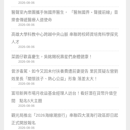
2026-08-06
醫聲室內樂團攜手無國界醫生， 「醫無國界・聲援前線」音
樂會傳遞醫療人道使命
2026-08-06
高雄大學科教中心跨越中央山脈 串聯跨校師資培育科學探究
人才
2026-08-06
菜園仔歡喜慶生，吳銘賜祝壽星們身體健康！
2026-08-06
曾涉毒駕、如今又因未付扶養費遭前妻提告 里民質疑左營劉
姓里長「關懷孩子、熱心公益」形象 落差太大！
2026-08-06
富坦新興市場月收益基金經理人訪台！看好潛在貨幣升值空
間 點名5大主題
2026-08-06
觀光局推出「2026海線潮旅行」串聯四大濱海行政區即日起
正式開放報名
2026-08-06