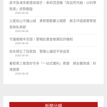
房市急凍多數建商縮手，泰和茂憑藉「與自然共融，以科學
致美」逆勢翻盤
2026-08-06
父愛如山守護山城 東勢警歡慶父親節 蘇玉坪感謝警察爸
爸無私奉獻
2026-08-06
守護鄉親辛苦錢！警親赴農會推廣防詐機制
2026-08-06
迷失婦忘了回家路 警暖心護送平安返家
2026-08-06
暑假煮三餐靠好市多「一站式備料」救援 網友曬食譜：料
理寶庫
2026-08-06
新聞分類