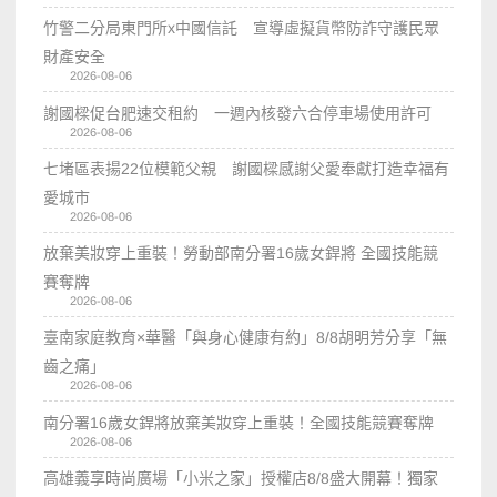
竹警二分局東門所x中國信託 宣導虛擬貨幣防詐守護民眾
財產安全
2026-08-06
謝國樑促台肥速交租約 一週內核發六合停車場使用許可
2026-08-06
七堵區表揚22位模範父親 謝國樑感謝父愛奉獻打造幸福有
愛城市
2026-08-06
放棄美妝穿上重裝！勞動部南分署16歲女銲將 全國技能競
賽奪牌
2026-08-06
臺南家庭教育×華醫「與身心健康有約」8/8胡明芳分享「無
齒之痛」
2026-08-06
南分署16歲女銲將放棄美妝穿上重裝！全國技能競賽奪牌
2026-08-06
高雄義享時尚廣場「小米之家」授權店8/8盛大開幕！獨家