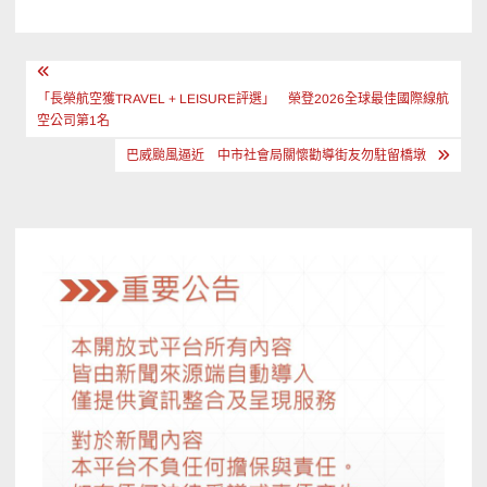
文
章
「長榮航空獲TRAVEL + LEISURE評選」 榮登2026全球最佳國際線航
空公司第1名
導
巴威颱風逼近 中市社會局關懷勸導街友勿駐留橋墩
覽