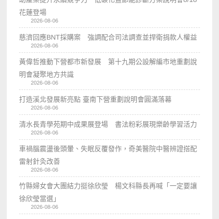
花蓮登場
2026-08-06
慈濟回應BNT採購案 強調配合司法調查並捍衛捐款人權益
2026-08-06
黃偉哲推動下營都市新發展 第十九期公設解編市地重劃說
明會凝聚地方共識
2026-08-06
打造溪北發展新亮點 臺南下營重劃說明會圓滿落幕
2026-08-06
清水長青學苑期中成果展登場 書法粉彩展現樂齡學習活力
2026-08-06
車禍腦震盪後頭暈、失眠反覆發作，奇美醫院中醫辨證搭配
雷射針灸改善
2026-08-06
竹縣婦女會大團結力挺徐欣瑩 楊文科縣長再喊「一定要讓
徐欣瑩當選」
2026-08-06