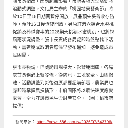
張市長指出，因應颱風影響，市府各項大型活動將
滾動式調整。文化局主辦的「桃園地景藝術節」將
於10日至15日期間暫停開放，展品預先妥善收存防
護，預計16日後恢復開放。另原訂週六結合水蜜桃
促銷及棒球賽事的2026樂天桃猿水蜜桃趴，也將視
風雨狀況調整。張市長責成各局處即時盤點轄下活
動，需延期或取消者應儘早發布通知，避免造成市
民困擾。
張市長強調，巴威颱風規模大、影響範圍廣，各局
處首長務必上緊發條，從防汛、工地安全、山區撤
離、活動調整到災後復原都要超前部署。農業局也
應即時掌握農損情形，市府團隊將以最快速度應變
處置，全力守護市民生命財產安全。（圖：桃市府
提供）
新聞來源：
https://news.586.com.tw/2026/07/643796/