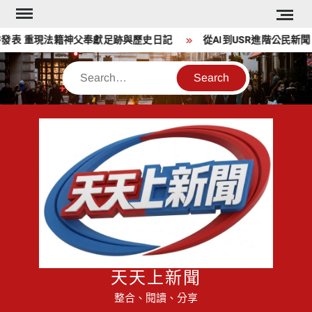
Skip
to
表 重現法籍神父奉獻足跡與歷史日記
從AI到USR進階公民新聞
content
Search
天天上新聞
整合、閱讀、分享