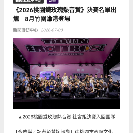
新聞來源:今傳媒
頭條
《2026桃園鐵玫瑰熱音賞》決賽名單出
爐 8月竹圍漁港登場
新聞聯訪中心
2026-07-08
▲2026桃園鐵玫瑰熱音賞 社會組決賽入圍團隊
【今傳媒／記者彭慧婉報導】由桃園市政府文化