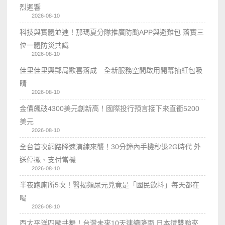
烈迴響
2026-08-10
科技與實體並進！那瑪夏分隊推廣防颱APP與避難包 落實三
位一體防災共識
2026-08-10
佳里佳里興郵局歡喜落成 全新服務空間啟用開幕抽紅包吸
睛
2026-08-10
金價飆破4300美元創新高！國際投行預言接下來直衝5200
美元
2026-08-10
全台首次網路降速演練來襲！30分鐘內手機秒退2G時代 外
送停擺、支付當機
2026-08-10
半夜跑廁所5次！醫揭頻尿元兇竟是「國民飲料」每天都在
喝
2026-08-10
西太平洋四颱共舞！台灣未來10天連續降雨 日本遭雙颱夾