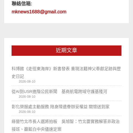
聯絡信箱:
mknews1688@gmail.com
近期文章
科博館《走徑東海岸》新書發表 重現法籍神父奉獻足跡與歷
史日記
2026-08-10
從AI到USR進階公民新聞 基商航電跨域守護基隆河
2026-08-10
彰化榮服處主動服務 陪身障遺眷辦妥權益 關懷送到家
2026-08-10
綠營竹北市長人選將拍板 吳旭智：竹北要實務解答非政治
接班、籲藍白中央儘速定案