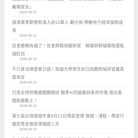
暑期安全」
2026-08-10
旗津風箏節連假湧入逾18萬人 觀光局:帶動地方經濟強勢成
長
2026-08-10
佳里鄉親有福了！佳里興郵局搬新家 開幕辦郵儲壽險還能
抽紅包
2026-08-10
不只會法律還會日語！高雄大學學生赴日挑戰跨域研習獲高
度肯定
2026-08-10
打造全球供應鏈關鍵樞紐 瞄準AI伺服器與車用市場 億光泰
國新廠動土！
2026-08-10
第七屆台灣慢城年會8月12日瑪家登場 慢城・漫程・瑪家行
邀民眾走進部落慢遊三天
2026-08-10