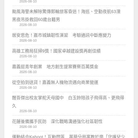
2026-08-10
颱風海警未解除驚傳郵輪旅客昏迷！海巡、空勤夜航63浬
黑夜吊掛救回60歲台籍男
2026-08-10
居安思危！嘉市城鎮韌性演習 考驗通訊中斷應變力
2026-08-10
高雄工務局狂掃9獎！國家卓越建設獎再創佳績
2026-08-10
嘉義挺青年創業 地方創生提案賽祭百萬獎金
2026-08-10
從空拍到送貨！嘉義無人機物流邁向商業營運
2026-08-10
醒吾傑出校友掌舵天母國中 白玉鈴陪孩子飛得高、更飛得
久
2026-08-10
花蓮後備攜手民防 深化戰略溝通強化社區韌性
2026-08-10
運動結合Kahoot！互動問答 萬華分局寓教於樂「守護兒少