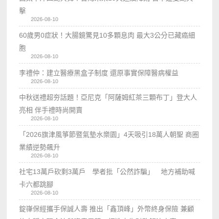
擊
2026-08-10
60歲男0症狀！大腸鏡驚見10多顆息肉 最大3公分已藏癌細
胞
2026-08-10
李禮仲：建立醫療黑盒子制度 還原事實保障醫病權益
2026-08-10
中秋送禮超夯話題！亞尼克「阿薩姆紅茶三顆布丁」登大人
亮相 伴手禮時尚開賣
2026-08-10
「2026旗津風箏節暨氣墊水樂園」4天吸引18萬人朝聖 商圈
業績逆勢飆升
2026-08-10
社宅13萬戶砍剩3萬戶 學者批「公然詐騙」 地方補助喊
卡六都跳腳
2026-08-10
錠嵂保經攜手保誠人壽 推出「鑫頂峰」外幣終身保險 兼顧