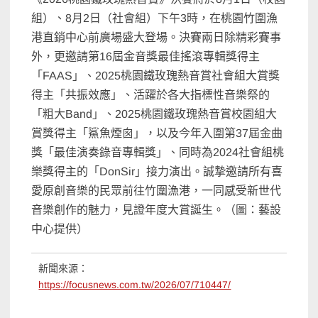
組）、8月2日（社會組）下午3時，在桃園竹圍漁
港直銷中心前廣場盛大登場。決賽兩日除精彩賽事
外，更邀請第16屆金音獎最佳搖滾專輯獎得主
「FAAS」、2025桃園鐵玫瑰熱音賞社會組大賞獎
得主「共振效應」、活躍於各大指標性音樂祭的
「粗大Band」、2025桃園鐵玫瑰熱音賞校園組大
賞獎得主「鯊魚煙囪」，以及今年入圍第37屆金曲
獎「最佳演奏錄音專輯獎」、同時為2024社會組桃
樂獎得主的「DonSir」接力演出。誠摯邀請所有喜
愛原創音樂的民眾前往竹圍漁港，一同感受新世代
音樂創作的魅力，見證年度大賞誕生。（圖：藝設
中心提供）
新聞來源：
https://focusnews.com.tw/2026/07/710447/