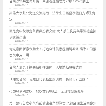
台南漁電共生再升級 南瀛養殖協會第2期14MWp動工
2026-08-10
高雄大學赴北海道交流亮眼 法學生日語發表獲日方師生肯
定
2026-08-10
亞尼克中秋限定茶香與奶香交織 大人系生乳捲與常溫禮盒搶
攻送禮商機
2026-08-10
億光泰國新廠今動土！打造全球供應鏈關鍵樞紐 瞄準AI伺服
器與車用市場
2026-08-10
台灣人去烏干達突被扣押護照！入境遭拒原機遣返
2026-08-10
「矮化台灣」我駐日代表拒出席典禮！長崎市府回應了
2026-08-10
蒂頭發黑別硬吃！婦吃放3週絲瓜 全身癢到爆紅疹
2026-08-10
第一銀行首度參與高齡健康產業博覽會 樂齡金融生活圈獲熱