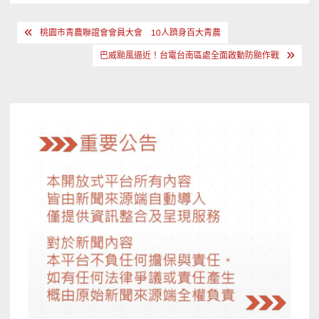
文
桃園市青農聯誼會會員大會 10人躋身百大青農
章
巴威颱風逼近！台電台南區處全面啟動防颱作戰
導
覽