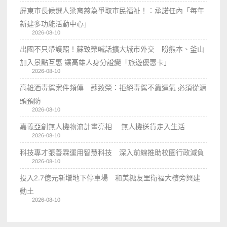
屏東市長候選人梁育慈為爭取市民福祉！：承諾任內「每年
新建多功能活動中心」
2026-08-10
出國不只帶護照！蘇致榮喊話擴大城市外交 盼熊本、釜山
加入景點互惠 讓高雄人身分證變「旅遊優惠卡」
2026-08-10
高雄酒毒駕案件頻傳 蘇致榮：拒絕毒駕不靠運氣 必須從源
頭預防
2026-08-10
嘉義亞創無人機物流計畫亮相 無人機送貨走入生活
2026-08-10
科技專才張善霖運用智慧科技 深入前線推助校園行政減負
2026-08-10
投入2.7億元新增地下停車場 和美糖友里衛福大樓旁興建
動土
2026-08-10