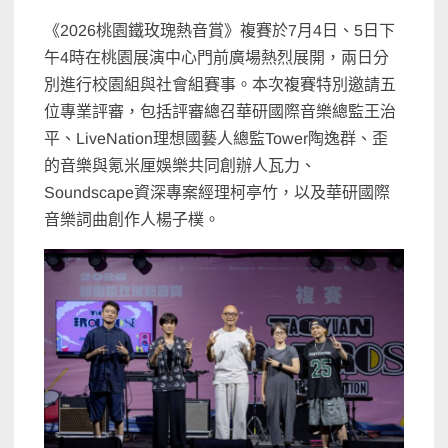
《2026桃園鐵玫瑰熱音賞》複賽於7月4日、5日下
午4時在桃園展演中心門前廣場熱烈展開，兩日分
別進行校園組與社會組賽事。本次複賽特別邀請五
位專業評審，包括評審總召華研國際音樂總監王治
平、LiveNation理想國藝人總監Tower陶逸群、歪
的音樂與氪米厘娛樂共同創辦人瓦力、
Soundscape資深專案經理柯亭竹，以及華研國際
音樂詞曲創作人楊子樸。