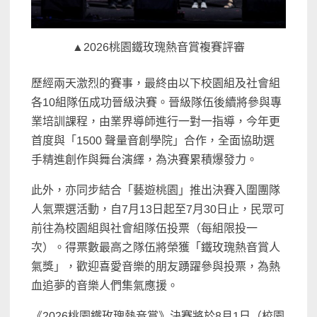
▲2026桃園鐵玫瑰熱音賞複賽評審
歷經兩天激烈的賽事，最終由以下校園組及社會組
各10組隊伍成功晉級決賽。晉級隊伍後續將參與專
業培訓課程，由業界導師進行一對一指導，今年更
首度與「1500 聲量音創學院」合作，全面協助選
手精進創作與舞台演繹，為決賽累積爆發力。
此外，亦同步結合「藝遊桃園」推出決賽入圍團隊
人氣票選活動，自7月13日起至7月30日止，民眾可
前往為校園組與社會組隊伍投票（每組限投一
次）。得票數最高之隊伍將榮獲「鐵玫瑰熱音賞人
氣獎」，歡迎喜愛音樂的朋友踴躍參與投票，為熱
血追夢的音樂人們集氣應援。
《2026桃園鐵玫瑰熱音賞》決賽將於8月1日（校園