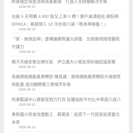
終身穩定現金流與資產累積 打造人生財務解決方案
2026-08-10
台股 5 天甩轎 4,900 點又上演 V 轉！散戶崩潰殺低 網狂刷
00991A：看經理人 10 次抄底川湖『根本神操盤！』
2026-08-10
「家、無限延伸」建構偏鄉照護大拼圖 北榮展現燈塔醫院
守護力
2026-08-10
親子共繪走進左楠社區 尹立邀大小朋友用彩繪認識家鄉
2026-08-10
高雄積極推動產業轉型 陳其邁：展現傳統產業轉型升級韌性
與能量 成功翻轉重工業城市形象
2026-08-10
刑事鑑識中心實驗室戮力打詐 採獲指紋平均比中率達六成八
2026-08-10
東新國小校舍改建動工 蔣萬安：投資下一代就是投資臺北
未來
2026-08-10