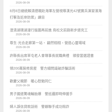
2026-08-09
8月8日總統賴清德親赴海軍左營視導漢光42號實兵演習濱海
打擊及近岸防禦」課目
2026-08-09
澄清湖環湖漫行版圖再前進 鳥松文前路新步道完工
2026-08-09
尊生·光合走廊第一站， 翩然栩栩・營造心靈場域
2026-08-09
許縣長出席草屯老人會理事長就職典禮 頒發當選證書
2026-08-09
領200萬裝修房屋 警方細問識破詐騙話術
2026-08-09
歡慶父親節 暖心慰勉同仁
2026-08-09
男子國道驚魂輪胎爆 警巡邏即時伸援手
2026-08-09
婦人誤信貸款話術 警銀聯手成功阻詐
2026-08-09