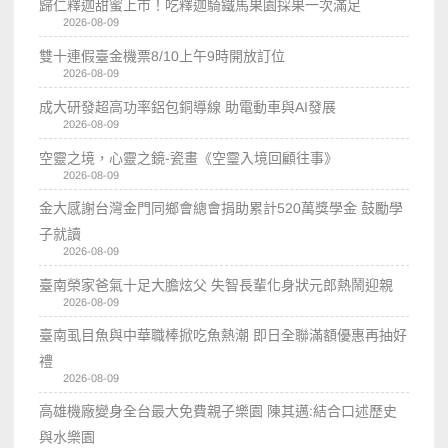
歸仁釋迦甜蜜上市！吃釋迦騎鐵馬果園採果一次滿足
2026-08-09
雙十連假臺金機票8/10上午9時開放訂位
2026-08-09
成大研發超高功率鋁包銅導線 助電動車與AI發展
2026-08-09
空靈之境，心靈之鏡-瓷畫《空𩆜入境回顧往事》
2026-08-09
金大感謝台灣金門同鄉會總會捐助累計520萬獎學金 鼓勵學
子就讀
2026-08-09
臺南榮家爸氣十足大膽炫父 失智長輩化身狀元郎熱鬧迎親
2026-08-09
臺南虱目魚與中華職棒掀吃魚熱潮 即日全聯滿額優惠再抽好
禮
2026-08-09
高雄機廠變身全台最大免費親子樂園 陳其邁:結合口述歷史
與水樂園