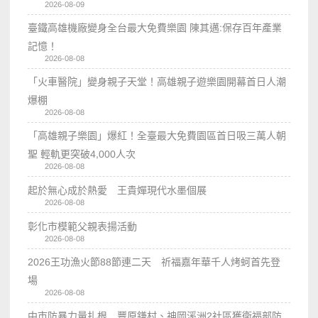
2026-08-09
臺鐵高雄機廠變身全台最大免費樂園 陳其邁:保存百年產業
記憶！
2026-08-08
「火車醫院」變身親子天堂！高雄親子遊樂園開幕首日人潮
爆棚
2026-08-08
「高雄親子樂園」爆紅！全臺最大免費園區首日吸三萬人朝
聖 輕軌更突破4,000人次
2026-08-08
起於無心成於熱愛 王貴嬋現代水墨個展
2026-08-08
彰化市模範父親表揚活動
2026-08-08
2026王功漁火節88節連二天 祈福嘉年華千人烤蚵首先登
場
2026-08-08
中市防暴力量扎根 豐原鎌村、神岡溪洲2社區獲衛福部防