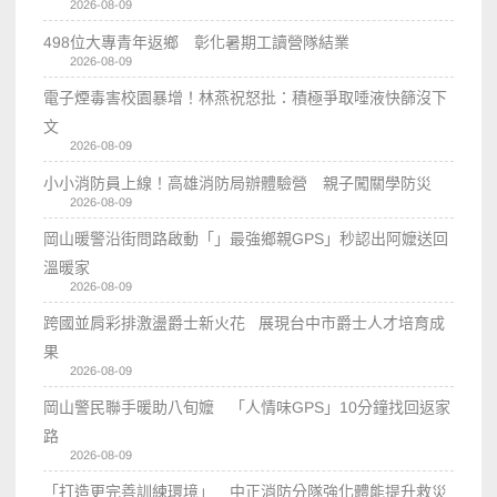
2026-08-09
498位大專青年返鄉 彰化暑期工讀營隊結業
2026-08-09
電子煙毒害校園暴增！林燕祝怒批：積極爭取唾液快篩沒下
文
2026-08-09
小小消防員上線！高雄消防局辦體驗營 親子闖關學防災
2026-08-09
岡山暖警沿街問路啟動「」最強鄉親GPS」秒認出阿嬤送回
溫暖家
2026-08-09
跨國並肩彩排激盪爵士新火花 展現台中市爵士人才培育成
果
2026-08-09
岡山警民聯手暖助八旬嬤 「人情味GPS」10分鐘找回返家
路
2026-08-09
「打造更完善訓練環境」 中正消防分隊強化體能提升救災