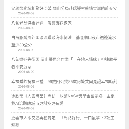
父親節廟埕相聚好溫馨 關山分局赴瑞豐村熱情宣導防詐交安
2026-08-09
八旬老翁深夜迷途 暖警護送返家
2026-08-09
白海豚颱風外圍環流導致海水倒灌 基隆廟口夜市週邊淹水
至少30公分
2026-08-09
八旬嬤迷失街頭 岡山警民合作靠「」在地人情味」神速助長
者平安返家
2026-08-09
幸福婚紗祝福典禮 99歲阿公𢹂85歲阿嬤共同見證幸福時刻
2026-08-09
徐欣瑩《大雲時堂》專訪 放棄NASA獎學金留家鄉 主張
雙AI治縣讓城市更科技更有愛
2026-08-09
嘉義市人本交通再獲肯定 「馬路好行」一口氣拿下3項工
程獎