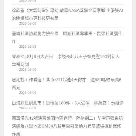
2026-08-09
徐欣瑩《大雲時堂》專訪 放棄NASA獎學金留家鄉 主張雙AI
治縣讓城市更科技更有愛
2026-08-09
臺南社區防暴劇力拚全國 環湖社區奪季軍、民榮社區獲佳
作
2026-08-09
令和8年8月8日大吉日 康議長赴八王子祭見證190對新人
幸福時刻
2026-08-09
暑期找工作看這！北市8/11起連4天徵才 逾580職缺最高6
萬元
2026-08-09
白海豚殺到北市！災情破180件、5人受傷 蔣萬安：勿鬆懈
2026-08-09
國軍漢光42號演習桃園地區進行「陸射劍二」防空飛彈系統
演練及八里地區CM34八輪甲車引擎動力異常戰場機動保修
作業