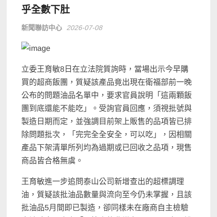
乎全數下肚
新聞聯訪中心
2026-07-08
立委王育敏8日在立法院質詢時，當場出示今早購
買的超商飯團，質疑該產品竟出現在衛福部前一晚
公布的問題油品名單中，要求官員說明「這兩顆飯
團到底還能不能吃」。受詢官員回應，須視批號與
製造日期而定，並強調目前架上販售的品項皆已排
除問題批次，「完完全全安全，可以吃」，因相關
產品下架清單所列均為過期或已回收之品項，現售
商品皆合格無虞。
王育敏進一步追問泰山公司新增查出的超標調理
油，質疑該批油品數量與流向至今仍未掌握，且該
批油品5月間即已製造，卻同樣未在廠商自主檢驗