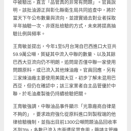
中被驗出，直言「品管真的非常有問題」。官員說
明，該批油源正與彰化縣衛生局共同追查中，將於
當天下午公布數量與流向，並證實過去對业者採取
半年抽驗一次、非逐批檢驗的方式，未來將提高抽
驗比例與頻率。
王育敏並提出，今年1至5月台灣自巴西進口大豆共
59.9萬公噸，質疑其中流入中聯的數量、以及其餘
巴西大豆流向仍不明朗，追問是否僅中聯一家使用
問題原料，或已流入其他煉油廠。官員回應，另有
三家煉油廠主要使用美國大豆，初步了解未混用巴
西豆，但仍在確認中；該三家業者自主品管優於中
聯，於毛油產製後仍持續檢驗把關。
王育敏強調，中聯油品事件顯示「光靠廠商自律是
不夠的」，要求政府強化從原料進口到製程端的他
律檢驗機制，並指出目前1300公噸問題油品回收率
不到3%，多數已流入市面遭民眾食用，籲請主管機