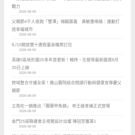
戰力
2026-08-09
父親節4千人夜跑「雙潭」嗨翻嘉義 黃敏惠鳴槍：運動打
造幸福城市
2026-08-09
8,/10開放雙十連假臺金機票訂位
2026-08-09
高雄5區地形圖20多年首更新！楠梓、左營等最新圖資8月
20日上線
2026-08-09
跨域整合守護全家！鳳山醫院結合閱讀行動與健康宣導慶父
親節
2026-08-09
立馬吃一鍋推出「團團甲魚鍋」 帝王級食補正式登場
2026-08-09
金門25屆縣運會主視覺設計出爐 陳冠至獲第1
2026-08-09