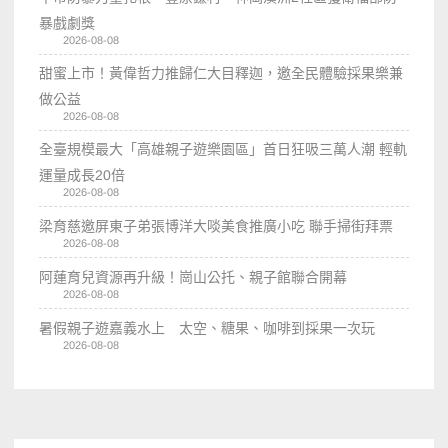
暴戲劇獎
2026-08-08
甜蜜上市！黃偉哲力推歸仁大目釋迦，邀全民體驗採果樂兼
做公益
2026-08-08
全臺規模最大「高雄親子遊樂園區」首日狂吸三萬人潮 輕軌
運量成長20倍
2026-08-08
梁育慈邀屏東子弟張博洋大啖美食推廣小吃 聯手掃街拜票
2026-08-08
阿蓮育兒資源再升級！崗山公托、親子館聯合開幕
2026-08-08
暑假親子遊嘉義水上 太空、糖果、咖啡到採果一次玩
2026-08-08