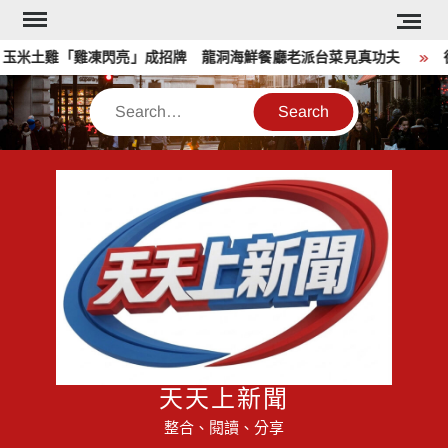
Skip
to
米土雞「雞凍閃亮」成招牌 龍洞海鮮餐廳老派台菜見真功夫
徐
content
Search
天天上新聞
整合、閱讀、分享