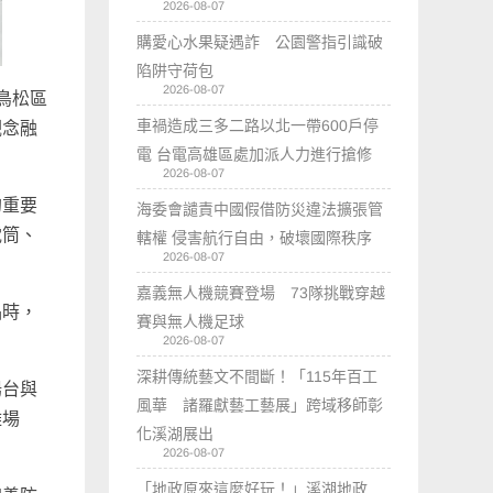
2026-08-07
購愛心水果疑遇詐 公園警指引識破
陷阱守荷包
2026-08-07
鳥松區
車禍造成三多二路以北一帶600戶停
觀念融
電 台電高雄區處加派人力進行搶修
2026-08-07
的重要
海委會譴責中國假借防災違法擴張管
電筒、
轄權 侵害航行自由，破壞國際秩序
2026-08-07
嘉義無人機競賽登場 73隊挑戰穿越
品時，
賽與無人機足球
2026-08-07
深耕傳統藝文不間斷！「115年百工
陽台與
風華 諸羅獻藝工藝展」跨域移師彰
難場
化溪湖展出
2026-08-07
「地政原來這麼好玩！」溪湖地政