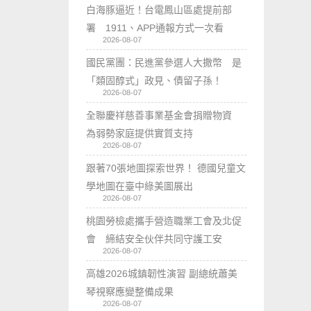
白海豚逼近！台電鳳山區處提前部
署 1911、APP通報方式一次看
2026-08-07
國民黨團：民進黨參選人大撒幣 是
「類固醇式」政見、債留子孫！
2026-08-07
全聯慶祥慈善事業基金會捐贈物資
為弱勢家庭提供實質支持
2026-08-07
跟著70張地圖探索世界！ 德國兒童文
學地圖在臺中綠美圖展出
2026-08-07
桃園勞檢處攜手營造職業工會及北促
會 締結安全伙伴共同守護工安
2026-08-07
高雄2026城鎮韌性演習 副總統蕭美
琴視察應變整備成果
2026-08-07