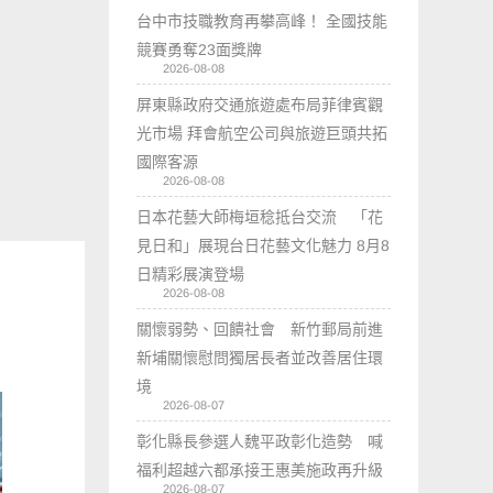
台中市技職教育再攀高峰！ 全國技能
競賽勇奪23面獎牌
2026-08-08
屏東縣政府交通旅遊處布局菲律賓觀
光市場 拜會航空公司與旅遊巨頭共拓
國際客源
2026-08-08
日本花藝大師梅垣稔抵台交流 「花
見日和」展現台日花藝文化魅力 8月8
日精彩展演登場
2026-08-08
關懷弱勢、回饋社會 新竹郵局前進
新埔關懷慰問獨居長者並改善居住環
境
2026-08-07
彰化縣長參選人魏平政彰化造勢 喊
福利超越六都承接王惠美施政再升級
2026-08-07