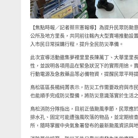
【焦點時報／記者蔡宗憲報導】為提升民眾防颱意
公所及地方里長，共同前往轄內大型賣場推動設
入市民日常採購行程，提升全民防災準備。
此次宣導活動邀集夢裡里里長陳萬丁、大華里里
性，並說明各項用品在緊急狀況下的實際用途。
行動電源及急救藥品等必備物資，提醒民眾平時
鳥松區區長楊純菁表示，防災工作需要政府與市
也能順手完成防災整備，將防災意識落實於生活
鳥松消防分隊指出，目前正值颱風季節，民眾應
排水孔、固定可能遭強風吹落的物品，並定期檢
所，隨時掌握中央氣象署發布的最新颱風資訊與