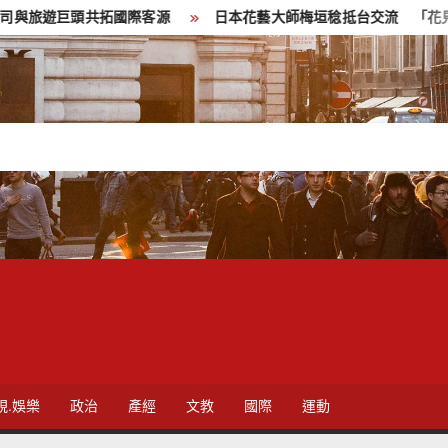
頭共拓國際客源
日本花藝大師梅垣稔抵台交流 「花見日和」展現台
視.娛樂
政治
產經
文教
國際
運動