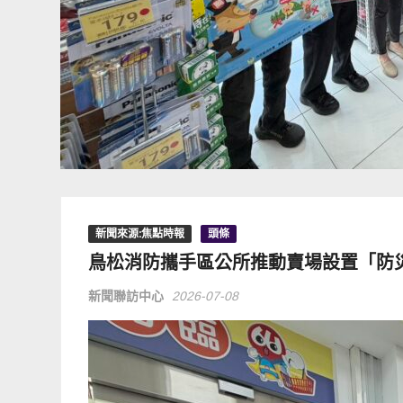
新聞來源:焦點時報
頭條
鳥松消防攜手區公所推動賣場設置「防
新聞聯訪中心
2026-07-08