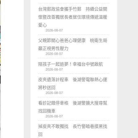
台灣郵政協會攜手竹郵 持續公益關
懷暨改善獨居長者居住環境傳遞溫暖
愛心
2026-08-07
父親節關心爸爸心理健康 桃衛生局
籲正視男性壓力
2026-08-07
陪孩子一起追夢！幸福台中號啟航
2026-08-07
皮夾遺落計程車 後湖警電聯熱心運
將秒送回
2026-08-07
看診記錯停車格 後湖警擴大搜尋幫
找回機車
2026-08-07
掉皮夾不敢獨找 長竹警暗巷摸黑找
回