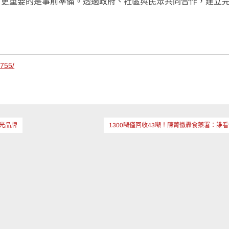
，更重要的是事前準備。透過政府、社區與民眾共同合作，建立
4755/
光品牌
1300噸僅回收43噸！陳菁徽轟食藥署：誰