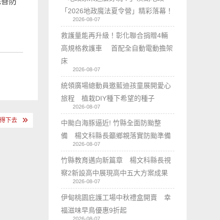
完善防
「2026地政魔法夏令營」精彩落幕！
2026-08-07
救護量能再升級！彰化聯合捐贈4輛
高規格救護車 首配全自動電動擔架
床
2026-08-07
統領廣場總動員邀藍迪孩童展開愛心
旅程 植栽DIY種下希望的種子
2026-08-07
看得下去
中颱白海豚逼近! 竹縣全面防颱整
備 楊文科縣長籲鄉親落實防颱準備
2026-08-07
竹縣教育邁向新篇章 楊文科縣長視
察2新設高中展現高中五大方案成果
2026-08-07
伊甸桃園庇護工場中秋禮盒開賣 幸
福滋味早鳥優惠9折起
2026-08-07