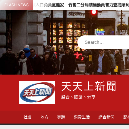
Skip
人口角負氣離家 竹警二分局積極動員警力查找順利尋獲平安返家
FLASH NEWS
to
content
Search
天天上新聞
整合、閱讀、分享
社會
地方
專題
消費生活
綜合新聞
影