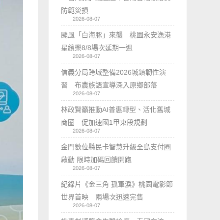
防範災損
2026-08-07
颱風「白海豚」來襲 桃園永安漁港
星繽樂8/8場次延期一週
2026-08-07
信義分局跨域整備2026城鎮韌性演
習 布農族語宣導深入原鄉部落
2026-08-07
林政賢籲推動AI普惠轉型、活化舊城
商圈 促加速國1甲東段規劃
2026-08-07
金門數位縣民卡智慧升級全島支付圈
啟動 限時加碼回饋開跑
2026-08-07
紀錄片《金三角 孤軍淚》桃園電影節
世界首映 兩場次迅速完售
2026-08-07