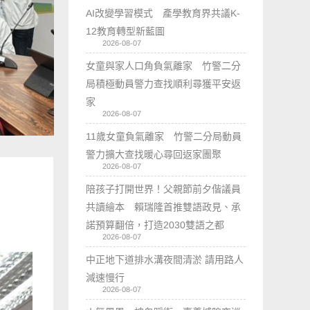
AI改變學習模式 產學教育界共議K-
12教育轉型新藍圖
2026-08-07
女童與家人口角負氣離家 竹警二分
局積極動員警力查找順利尋獲平安返
家
2026-08-07
11歲女童負氣離家 竹警二分局動員
警力擴大查找暖心尋回返家團聚
2026-08-07
陪孩子打開世界！父親節前夕偕議員
共讀繪本 賴瑞隆首推雙語政見、承
諾預算翻倍，打造2030雙語之都
2026-08-07
中正地下道排水溝夜間清淤 請用路人
減速慢行
2026-08-07