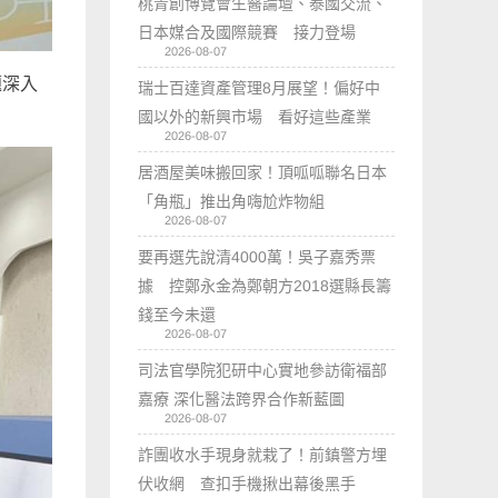
桃青創博覽會生醫論壇、泰國交流、
日本媒合及國際競賽 接力登場
2026-08-07
題深入
瑞士百達資產管理8月展望！偏好中
國以外的新興市場 看好這些產業
2026-08-07
居酒屋美味搬回家！頂呱呱聯名日本
「角瓶」推出角嗨尬炸物組
2026-08-07
要再選先說清4000萬！吳子嘉秀票
據 控鄭永金為鄭朝方2018選縣長籌
錢至今未還
2026-08-07
司法官學院犯研中心實地參訪衛福部
嘉療 深化醫法跨界合作新藍圖
2026-08-07
詐團收水手現身就栽了！前鎮警方埋
伏收網 查扣手機揪出幕後黑手