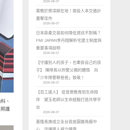
2026-08-07
寓教於樂深耕在地！南投人本交通計
畫奪佳作
2026-08-07
日本房產交易如何降低資訊不對稱？
FMI JAPAN李丹翔解析宅建士制度與
重要事項說明
2026-08-07
【守護別人的孩子，也牽掛自己的孩
子】 陳隊長以刑警父親的體悟 向
「少年隊警察爸爸」致敬！
2026-08-07
【百工達人】 從音樂教育到生命陪
伴 黛玉老師以生命經驗打造共學平
內科、
台
區照護
2026-08-07
基隆長庚成立全台首座圓錐角膜中
心 守護國人視力健康