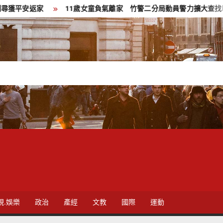
11歲女童負氣離家 竹警二分局動員警力擴大查找暖心尋回返家團聚
視.娛樂
政治
產經
文教
國際
運動