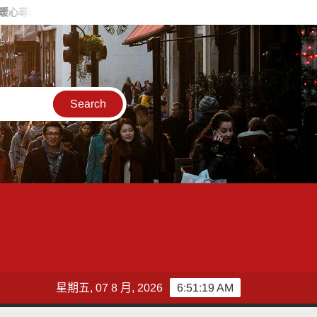
陪孩子打開世界！父親節前夕偕議員共讀繪本 賴瑞隆首推雙語政見
星期五, 07 8 月, 2026
6:51:22 AM