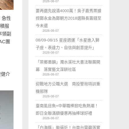
2026-08-07
要再選先說清4000萬！吳子嘉秀票據
控鄭永金為鄭朝方2018選縣長籌錢至
，急性
今未還
累積服
2026-08-07
率領副
08/09-08/15 星座週運「水星進入獅
AC團
子座，表達力、自信與創意提升」
2026-08-07
「茶鄉墨韻」濁水溪社大書法聯展開
幕 落實藝文深耕社區
復健介
2026-08-07
迎戰地方公職大選 南投警局特訓重
機部隊
2026-08-07
臺南虱目魚×中華職棒掀吃魚熱潮！
即日全聯滿額優惠再抽棒球好禮
2026-08-07
「白海豚」颱逼近！台南台電籲落實