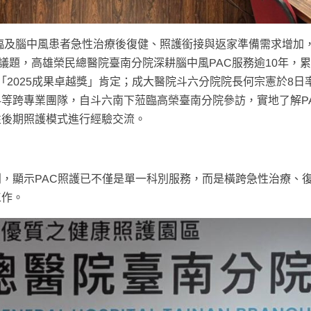
臨及腦中風患者急性治療後復健、照護銜接與返家準備需求增加
要議題，高雄榮民總醫院臺南分院深耕腦中風PAC服務逾10年，
獲「2025成果卓越獎」肯定；成大醫院斗六分院院長何宗憲於8日
等跨專業團隊，自斗六南下蒞臨高榮臺南分院參訪，實地了解P
性後期照護模式進行經驗交流。
，顯示PAC照護已不僅是單一科別服務，而是橫跨急性治療、
工作。