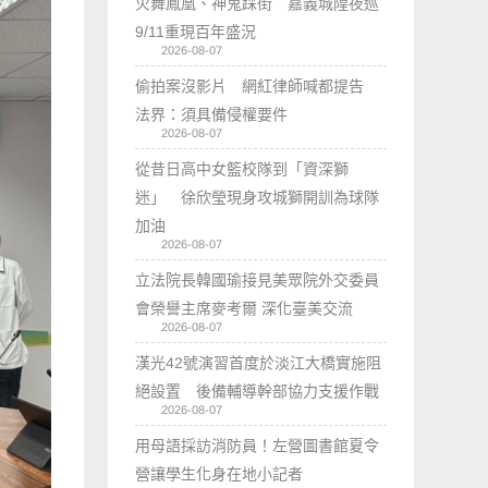
火舞鳳凰、神鬼踩街 嘉義城隍夜巡
9/11重現百年盛況
2026-08-07
偷拍案沒影片 網紅律師喊都提告
法界：須具備侵權要件
2026-08-07
從昔日高中女籃校隊到「資深獅
迷」 徐欣瑩現身攻城獅開訓為球隊
加油
2026-08-07
立法院長韓國瑜接見美眾院外交委員
會榮譽主席麥考爾 深化臺美交流
2026-08-07
漢光42號演習首度於淡江大橋實施阻
絕設置 後備輔導幹部協力支援作戰
2026-08-07
用母語採訪消防員！左營圖書館夏令
營讓學生化身在地小記者