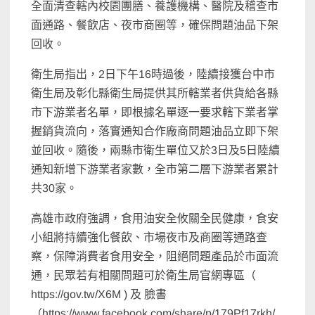
全面清查轄內校園團膳、養護機構、醫院及稽查市
面通路、餐飲店、夜市商圈等，確保問題油品下架
回收。
衛生局指出，2日下午16時過後，陸續接獲台中市
衛生局及彰化縣衛生局提供其所轄業者供貨給各縣
市下游業者名單，即根據名單逐一要求轄下業者掌
握銷貨流向，落實通知合作廠商問題油品立即下架
並回收。隨後，兩縣市衛生單位又於3日及5日陸續
通知新增下游業者家數，全市第二層下游業者累計
共30家。
高雄市政府強調，食用油安全攸關全民健康，食安
小組將持續強化餐飲、市場夜市及商圈等通路查
察，保障消費者食用安全，阻絕問題產品於市面流
通，民眾若有相關問題可於衛生局官網專區（
https://gov.tw/X6M ) 及 臉書
（https://www.facebook.com/share/p/179Pf17rkh/