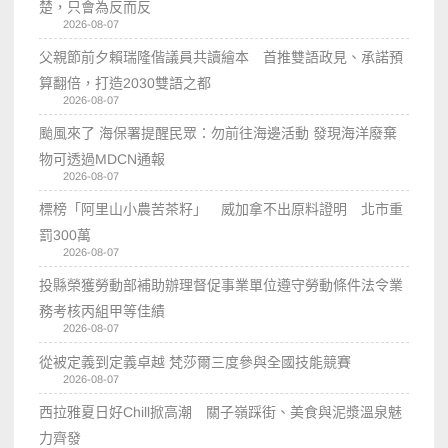
楚，只會為反而反
2026-08-07
父親節前夕賴瑞隆偕議員共讀繪本 首推雙語政見、承諾預
算翻倍，打造2030雙語之都
2026-08-07
颱風來了 海保署提醒民眾：勿前往海邊活動 發現海洋廢棄
物可透過MDCN通報
2026-08-07
標榜「阿里山小農苦茶籽」 威加拿不出原料證明 北市重
罰300萬
2026-08-07
投縣榮獲勞動部補助辦理督促事業單位遵守勞動條件法令業
務考核丙組甲等佳績
2026-08-07
從被定義到定義卓越 梵莎爾三度參與全國技能競賽
2026-08-07
西拉雅夏日好Chill掀高潮 關子嶺踩街、美食與泥漿溫泉魅
力齊發