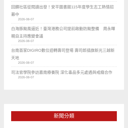
回饋社區從閱讀出發！安平圖書館115年度學生志工熱情招
募中
2026-08-07
白海豚颱風逼近！臺灣港務公司提前啟動防颱整備 周永暉
親自主持應變會議
2026-08-07
台南首家DIGIRO數位迴轉壽司登場 壽司郎插旗新光三越新
天地
2026-08-07
司法官學院參訪嘉南療養院 深化毒品多元處遇與戒癮合作
2026-08-07
新聞分類