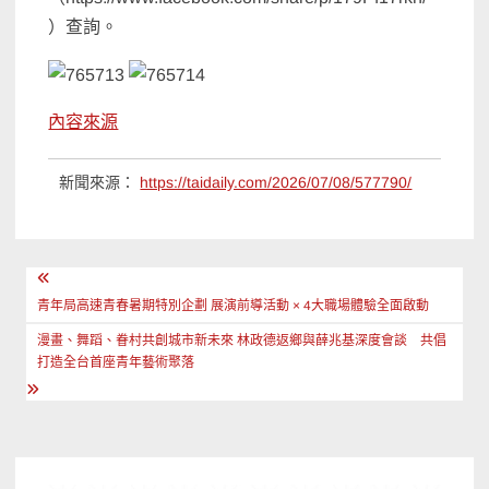
）查詢。
內容來源
新聞來源：
https://taidaily.com/2026/07/08/577790/
文
章
青年局高速青春暑期特別企劃 展演前導活動 × 4大職場體驗全面啟動
導
漫畫、舞蹈、眷村共創城市新未來 林政德返鄉與薛兆基深度會談 共倡
打造全台首座青年藝術聚落
覽