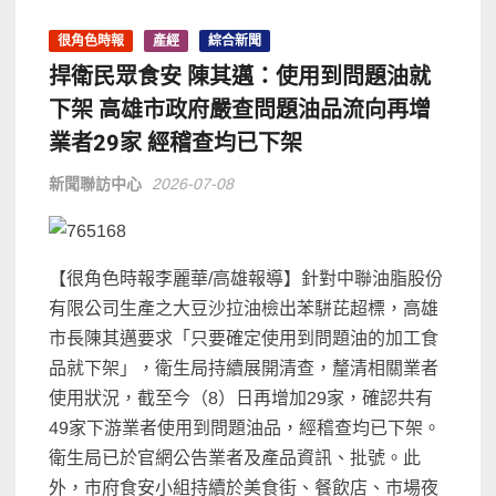
很角色時報
產經
綜合新聞
捍衛民眾食安 陳其邁：使用到問題油就
下架 高雄市政府嚴查問題油品流向再增
業者29家 經稽查均已下架
新聞聯訪中心
2026-07-08
【很角色時報李麗華/高雄報導】針對中聯油脂股份
有限公司生產之大豆沙拉油檢出苯駢芘超標，高雄
市長陳其邁要求「只要確定使用到問題油的加工食
品就下架」，衛生局持續展開清查，釐清相關業者
使用狀況，截至今（8）日再增加29家，確認共有
49家下游業者使用到問題油品，經稽查均已下架。
衛生局已於官網公告業者及產品資訊、批號。此
外，市府食安小組持續於美食街、餐飲店、市場夜