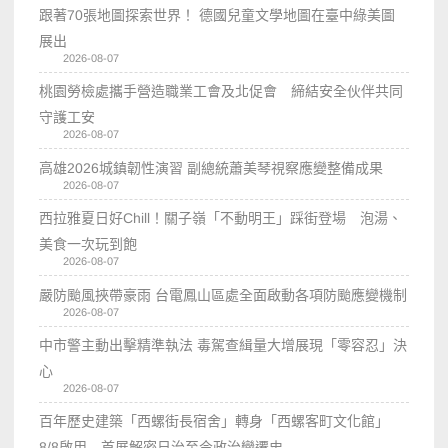
跟著70張地圖探索世界！ 德國兒童文學地圖在臺中綠美圖
展出
2026-08-07
桃園勞檢處攜手營造職業工會及北促會 締結安全伙伴共同
守護工安
2026-08-07
高雄2026城鎮韌性演習 副總統蕭美琴視察應變整備成果
2026-08-07
西拉雅夏日好Chill！關子嶺「不動明王」踩街登場 泡湯、
美食一次玩到飽
2026-08-07
嚴防颱風挾帶豪雨 台電鳳山區處全面啟動各項防颱應變機制
2026-08-07
中市警主動出擊精準執法 毒駕查緝量大增展現「零容忍」決
心
2026-08-07
百年歷史建築「西螺街長宿舍」轉身「西螺客町文化館」
8/8啟用 首展解密日治至今政治變遷史