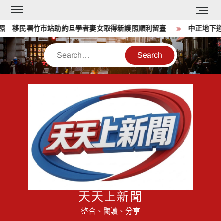
Skip
to
 移民署竹市站助約旦學者妻女取得新護照順利留臺
中正地下道排
content
Search
天天上新聞
整合、閱讀、分享