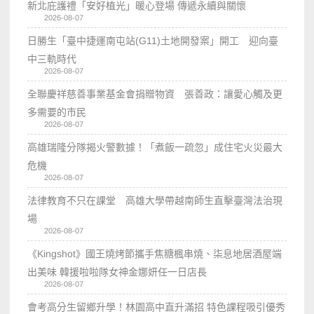
新北庇護禮「安好植光」暖心登場 傳遞永續與關懷
2026-08-07
日勝生「臺中捷運南屯站(G11)土地開發案」開工 迎向臺
中三軌時代
2026-08-07
全聯慶祥慈善事業基金會捐贈物資 張善政：讓愛心觸及更
多需要的市民
2026-08-07
高雄瑞隆分隊揭火警數據！「煮飯一疏忽」成住宅火災最大
危機
2026-08-07
法律教育不只在課堂 高雄大學帶越南師生直擊臺灣法治現
場
2026-08-07
《Kingshot》國王燒烤節攜手焦糖楓串燒、柒息地居酒屋端
出美味 韓援啦啦隊女神金娜妍任一日店長
2026-08-07
會考高分生留鄉升學！林園高中直升滿招 特色課程吸引優秀