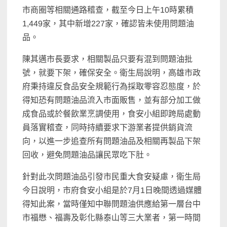
市商圈等相關通路稽查，截至今日上午10時累積
1,449家，其中新增227家，確認皆未使用問題油
品。
陳其邁市長要求，相關製品只要有混到問題油批
號，就要下架，確保安全。衛生局說明，高雄市政
府秉持違反食品安全規範行為採取零容忍態度，於
得知恐有問題油品流入市面販售，並有部分加工做
成食品或於餐飲業烹調使用，食安小組即跨局處動
員落實稽查，同時持續要求下游業者提供銷貨流
向，以進一步追查所有問題油品及相關再製品下架
回收，避免問題油品讓民眾吃下肚。
針對此次問題油品引發市民重大食安疑慮，衛生局
今日說明，市府食安小組是於7月1日晚間透過媒體
得知此案，當時僅知中聯問題油供應給第一層台中
市福懋、福壽及彰化縣泰山等三大業者，第一時間