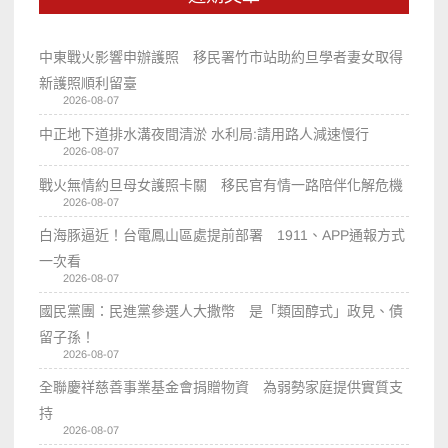
中東戰火影響申辦護照 移民署竹市站助約旦學者妻女取得
新護照順利留臺
2026-08-07
中正地下道排水溝夜間清淤 水利局:請用路人減速慢行
2026-08-07
戰火無情約旦母女護照卡關 移民官有情一路陪伴化解危機
2026-08-07
白海豚逼近！台電鳳山區處提前部署 1911、APP通報方式
一次看
2026-08-07
國民黨團：民進黨參選人大撒幣 是「類固醇式」政見、債
留子孫！
2026-08-07
全聯慶祥慈善事業基金會捐贈物資 為弱勢家庭提供實質支
持
2026-08-07