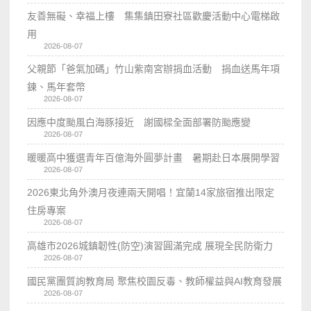
友善無礙、幸福上樓 集集鎮田寮社區歡慶活動中心電梯啟
用
2026-08-07
父親節「爸氣加碼」竹山紫南宮辦捐血活動 捐血送馬年項
鍊、馬年套幣
2026-08-07
因應中度颱風白海豚接近 謝國樑全面部署防颱應變
2026-08-07
暖暖高中獲選青年百億海外圓夢計畫 暑期赴日本展開學習
2026-08-07
2026東北角外澳月夜連兩天開唱！宜蘭14家旅宿推出限定
住房專案
2026-08-07
高雄市2026城鎮韌性(防空)演習圓滿完成 展現全民防衛力
2026-08-07
國民黨團質詢教育局 聚焦校園反毒、教師權益與AI教育發展
2026-08-07