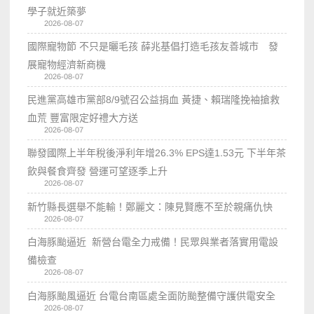
學子就近築夢
2026-08-07
國際寵物節 不只是曬毛孩 薛兆基倡打造毛孩友善城市 發
展寵物經濟新商機
2026-08-07
民進黨高雄市黨部8/9號召公益捐血 黃捷、賴瑞隆挽袖搶救
血荒 豐富限定好禮大方送
2026-08-07
聯發國際上半年稅後淨利年增26.3% EPS達1.53元 下半年茶
飲與餐食齊發 營運可望逐季上升
2026-08-07
新竹縣長選舉不能輸！鄭麗文：陳見賢應不至於親痛仇快
2026-08-07
白海豚颱逼近 新營台電全力戒備！民眾與業者落實用電設
備檢查
2026-08-07
白海豚颱風逼近 台電台南區處全面防颱整備守護供電安全
2026-08-07