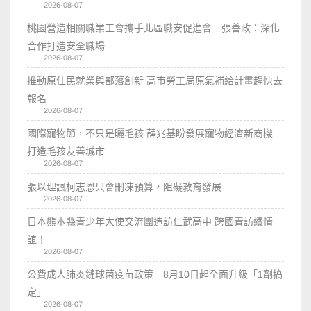
2026-08-07
桃園營造相關職業工會攜手北區職安促進會 張善政：深化
合作打造安全職場
2026-08-07
推動原住民就業與部落創新 高市勞工局原氣補給計畫趕快去
報名
2026-08-07
國際寵物節，不只是曬毛孩 薛兆基盼發展寵物經濟新商機
打造毛孩友善城市
2026-08-07
張以理諷柯志恩只會刪凍預算，阻礙教育發展
2026-08-07
日本熊本縣青少年大使交流團造訪仁武高中 跨國青訪續情
誼！
2026-08-07
公費成人肺炎鏈球菌疫苗政策 8月10日起全面升級「1劑搞
定」
2026-08-07