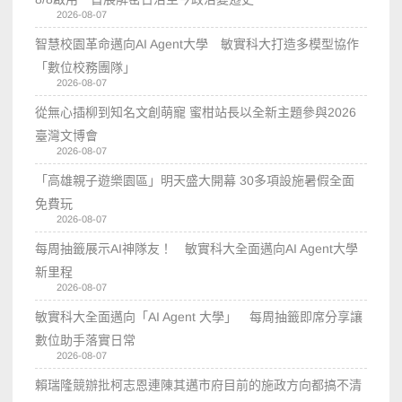
2026-08-07
智慧校園革命邁向AI Agent大學 敏實科大打造多模型協作
「數位校務團隊」
2026-08-07
從無心插柳到知名文創萌寵 蜜柑站長以全新主題參與2026
臺灣文博會
2026-08-07
「高雄親子遊樂園區」明天盛大開幕 30多項設施暑假全面
免費玩
2026-08-07
每周抽籤展示AI神隊友！ 敏實科大全面邁向AI Agent大學
新里程
2026-08-07
敏實科大全面邁向「AI Agent 大學」 每周抽籤即席分享讓
數位助手落實日常
2026-08-07
賴瑞隆競辦批柯志恩連陳其邁市府目前的施政方向都搞不清