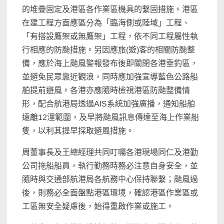
的堆疊固定及港區各作業區機具的繫固措施。港區
在建工程方面應區分為「臨海側或陸域」工程、
「有搭設鷹架或無鷹架」工程，依不同工程屬性執
行相應的防颱措施。另因應旅(遊)客的相關防颱整
備，應於海上颱風警報發布後即關閉各港垂釣區，
並避免民眾靠近觀浪，同時應加強宣導藍色公路船
舶提前避風。各港亦應隨時檢視港區防颱整備情
形，配合航港局透過AIS系統加強廣播，通知船舶
遠離12浬範圍，及早將颱風訊息傳達至海上作業船
隻，以利其提早採取避風措施。
周董事長及王總經理共同叮囑各港現場同仁及港勤
公司拖船船員，執行勤務時務必注意自身安全，並
隨時與交通部航港局各航務中心保持聯繫；颱風過
後，則務必全面盤點港區環境，確認港區作業區或
工區無安全疑慮後，始得重啟作業或施工。