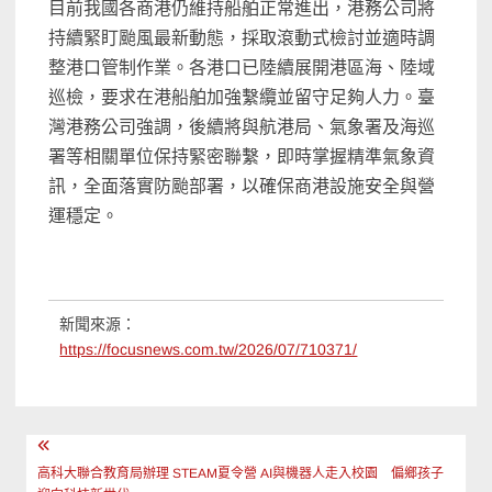
目前我國各商港仍維持船舶正常進出，港務公司將
持續緊盯颱風最新動態，採取滾動式檢討並適時調
整港口管制作業。各港口已陸續展開港區海、陸域
巡檢，要求在港船舶加強繫纜並留守足夠人力。臺
灣港務公司強調，後續將與航港局、氣象署及海巡
署等相關單位保持緊密聯繫，即時掌握精準氣象資
訊，全面落實防颱部署，以確保商港設施安全與營
運穩定。
新聞來源：
https://focusnews.com.tw/2026/07/710371/
文
章
高科大聯合教育局辦理 STEAM夏令營 AI與機器人走入校園 偏鄉孩子