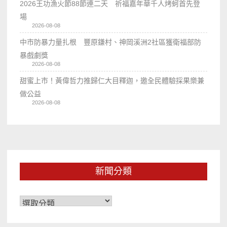
2026王功漁火節88節連二天 祈福嘉年華千人烤蚵首先登
場
2026-08-08
中市防暴力量扎根 豐原鎌村、神岡溪洲2社區獲衛福部防
暴戲劇獎
2026-08-08
甜蜜上市！黃偉哲力推歸仁大目釋迦，邀全民體驗採果樂兼
做公益
2026-08-08
新聞分類
新
聞