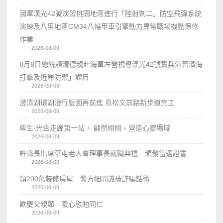
國軍漢光42號演習桃園地區進行「陸射劍二」防空飛彈系統
演練及八里地區CM34八輪甲車引擎動力異常戰場機動保修
作業
2026-08-09
8月8日總統賴清德親赴海軍左營視導漢光42號實兵演習濱海
打擊及近岸防禦」課目
2026-08-09
澄清湖環湖漫行版圖再前進 鳥松文前路新步道完工
2026-08-09
尊生·光合走廊第一站， 翩然栩栩・營造心靈場域
2026-08-09
許縣長出席草屯老人會理事長就職典禮 頒發當選證書
2026-08-09
領200萬裝修房屋 警方細問識破詐騙話術
2026-08-09
歡慶父親節 暖心慰勉同仁
2026-08-09