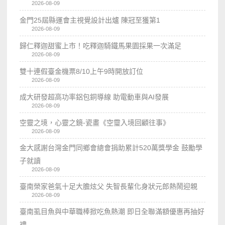
2026-08-09
金門25屆縣運會主視覺設計出爐 陳冠至獲第1
2026-08-09
歸仁釋迦甜蜜上市！吃釋迦騎鐵馬果園採果一次滿足
2026-08-09
雙十連假臺金機票8/10上午9時開放訂位
2026-08-09
成大研發超高功率鋁包銅導線 助電動車與AI發展
2026-08-09
空靈之境，心靈之鏡-瓷畫《空𩆜入境回顧往事》
2026-08-09
金大感謝台灣金門同鄉會總會捐助累計520萬獎學金 鼓勵學
子就讀
2026-08-09
臺南榮家爸氣十足大膽炫父 失智長輩化身狀元郎熱鬧迎親
2026-08-09
臺南虱目魚與中華職棒掀吃魚熱潮 即日全聯滿額優惠再抽好
禮