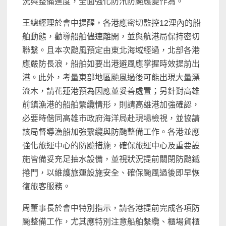
況與整備進度，全面強化防汛防颱應變作為。
王總經理於會中提醒，各港應密切監控12浬內的船
舶動態，勸導船舶儘速離開，並與航港局保持密切
聯繫。且本次颱風預定由東北海域經過，北部各港
應嚴防長浪，船舶如要出港避風應掌握時效提前出
港。此外，考量東部地區颱風過後可能出現大量漂
流木，請花蓮港預為因應並妥善處置；另針對高雄
前鎮漁港的船舶繫纜情形，則請高雄港加強確認，
必要時偕同高雄市政府海洋局赴現場檢視，並協請
該局督導漁船加強繫纜與防颱整備工作。各港並應
強化旅運中心的防颱措施，確保旅運中心及重要設
施皆備妥充足抽水設備，並視狀況提前關閉防颱鐵
捲門，以維護旅運設施安全、確保颱風過後即早恢
復旅客服務。
周董事長於會中特別指示，請各港提前完成各項防
颱整備工作，尤其應特別注意船舶繫纜、櫃場貨櫃