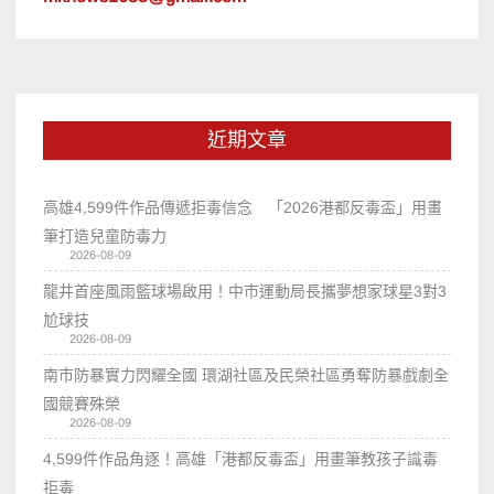
近期文章
高雄4,599件作品傳遞拒毒信念 「2026港都反毒盃」用畫
筆打造兒童防毒力
2026-08-09
龍井首座風雨籃球場啟用！中市運動局長攜夢想家球星3對3
尬球技
2026-08-09
南市防暴實力閃耀全國 環湖社區及民榮社區勇奪防暴戲劇全
國競賽殊榮
2026-08-09
4,599件作品角逐！高雄「港都反毒盃」用畫筆教孩子識毒
拒毒