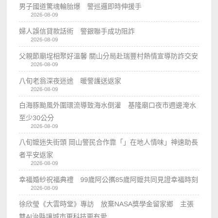
男子國道驚魂輪胎爆 警巡邏即時伸援手
2026-08-09
婦人誤信貸款話術 警銀聯手成功阻詐
2026-08-09
父親節廟埕相聚好溫馨 關山分局赴瑞豐村熱情宣導防詐交安
2026-08-09
八旬老翁深夜迷途 暖警護送返家
2026-08-09
白海豚颱風外圍環流導致海水倒灌 基隆廟口夜市週邊淹水
至少30公分
2026-08-09
八旬嬤迷失街頭 岡山警民合作靠「」在地人情味」神速助長
者平安返家
2026-08-09
幸福婚紗祝福典禮 99歲阿公𢹂85歲阿嬤共同見證幸福時刻
2026-08-09
徐欣瑩《大雲時堂》專訪 放棄NASA獎學金留家鄉 主張
雙AI治縣讓城市更科技更有愛