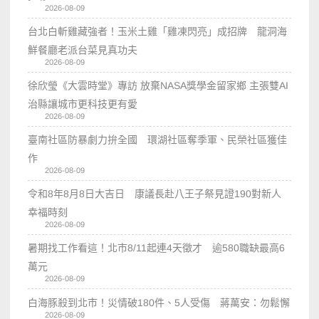
2026-08-09
台北白斬雞藏強者！玉米土雞「雞凍閃亮」成招牌 龍洞海
鮮餐廳老派台菜見真功夫
2026-08-09
徐欣瑩《大雲時堂》專訪 放棄NASA獎學金留家鄉 主張雙AI
治縣讓城市更科技更有愛
2026-08-09
臺南社區防暴劇力拚全國 環湖社區奪季軍、民榮社區獲佳
作
2026-08-09
令和8年8月8日大吉日 康議長赴八王子祭見證190對新人
幸福時刻
2026-08-09
暑期找工作看這！北市8/11起連4天徵才 逾580職缺最高6
萬元
2026-08-09
白海豚殺到北市！災情破180件、5人受傷 蔣萬安：勿鬆懈
2026-08-09