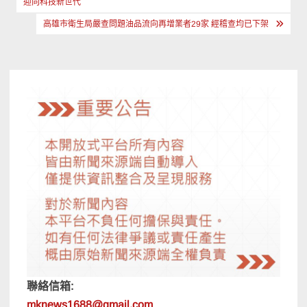
迎向科技新世代
導
高雄市衛生局嚴查問題油品流向再增業者29家 經稽查均已下架
覽
聯絡信箱:
mknews1688@gmail.com