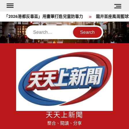
Skip
to
 「2026港都反毒盃」用畫筆打造兒童防毒力
龍井首座風雨籃球場
content
Search
天天上新聞
整合、閱讀、分享