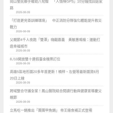
岡山警民聯手暖助八旬嬤 「人情味GPS」10分鐘找回返家
路
2026-08-09
「打造更完善訓練環境」 中正消防分隊強化體能提升救災
戰力
2026-08-09
父親節4千人夜跑「雙潭」嗨翻嘉義 黃敏惠鳴槍：運動打
造幸福城市
2026-08-09
8,/10開放雙十連假臺金機票訂位
2026-08-09
高雄5區地形圖20多年首更新！楠梓、左營等最新圖資8月
20日上線
2026-08-09
跨域整合守護全家！鳳山醫院結合閱讀行動與健康宣導慶父
親節
2026-08-09
立馬吃一鍋推出「團團甲魚鍋」 帝王級食補正式登場