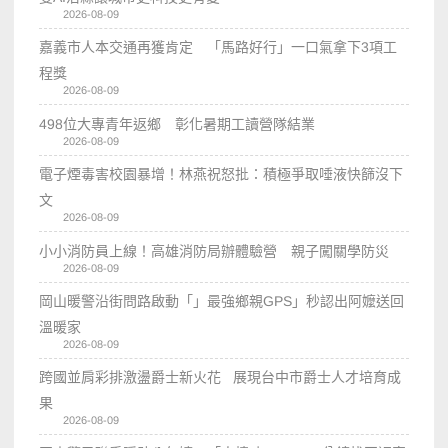
2026-08-09
嘉義市人本交通再獲肯定 「馬路好行」一口氣拿下3項工
程獎
2026-08-09
498位大專青年返鄉 彰化暑期工讀營隊結業
2026-08-09
電子煙毒害校園暴增！林燕祝怒批：積極爭取唾液快篩沒下
文
2026-08-09
小小消防員上線！高雄消防局辦體驗營 親子闖關學防災
2026-08-09
岡山暖警沿街問路啟動「」最強鄉親GPS」秒認出阿嬤送回
溫暖家
2026-08-09
跨國並肩彩排激盪爵士新火花 展現台中市爵士人才培育成
果
2026-08-09