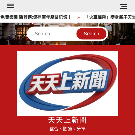
Skip
to
樂園 陳其邁:保存百年產業記憶！
「火車醫院」變身親子天堂！
content
Search
天天上新聞
整合、閱讀、分享