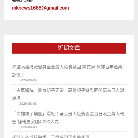
mknews1688@gmail.com
近期文章
臺鐵高雄機廠變身全台最大免費樂園 陳其邁:保存百年產業
記憶！
2026-08-08
「火車醫院」變身親子天堂！高雄親子遊樂園開幕首日人潮
爆棚
2026-08-08
「高雄親子樂園」爆紅！全臺最大免費園區首日吸三萬人朝
聖 輕軌更突破4,000人次
2026-08-08
起於無心成於熱愛 王貴嬋現代水墨個展