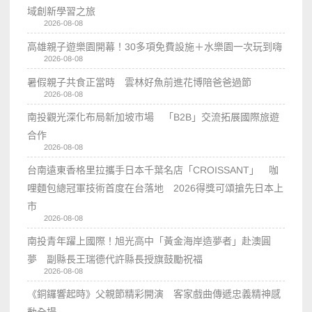
域創新學習之旅
2026-08-08
高雄親子遊樂園開幕！30多項免費設施＋水樂園一次玩到嗨
2026-08-08
暑假親子共食正當時 雲林好魚前進花博陪爸爸過節
2026-08-08
南投觀光深化布局新加坡市場 「B2B」交流拓展國際旅遊
合作
2026-08-08
台南遠東香格里拉攜手日本千葉名店「CROISSANT」 咖
哩麵包總冠軍技術首度在台落地 2026得獎可頌搶先日本上
市
2026-08-08
南投青年躍上國際！旭光高中「黃金海岸造夢者」赴澳圓
夢 副縣長王瑞德代許縣長授旗鼓勵祝福
2026-08-08
《銅鑼響起時》父親節精彩開演 客家戲曲傳遞忠義精神感
動全場