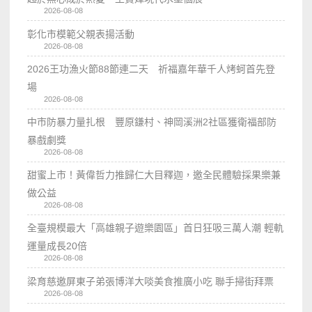
2026-08-08
彰化市模範父親表揚活動
2026-08-08
2026王功漁火節88節連二天 祈福嘉年華千人烤蚵首先登
場
2026-08-08
中市防暴力量扎根 豐原鎌村、神岡溪洲2社區獲衛福部防
暴戲劇獎
2026-08-08
甜蜜上市！黃偉哲力推歸仁大目釋迦，邀全民體驗採果樂兼
做公益
2026-08-08
全臺規模最大「高雄親子遊樂園區」首日狂吸三萬人潮 輕軌
運量成長20倍
2026-08-08
梁育慈邀屏東子弟張博洋大啖美食推廣小吃 聯手掃街拜票
2026-08-08