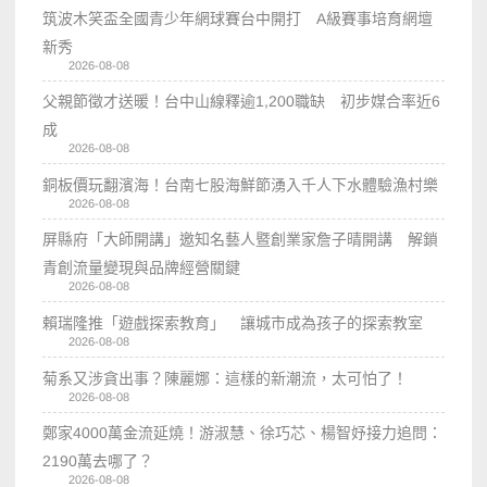
筑波木笑盃全國青少年網球賽台中開打 A級賽事培育網壇
新秀
2026-08-08
父親節徵才送暖！台中山線釋逾1,200職缺 初步媒合率近6
成
2026-08-08
銅板價玩翻濱海！台南七股海鮮節湧入千人下水體驗漁村樂
2026-08-08
屏縣府「大師開講」邀知名藝人暨創業家詹子晴開講 解鎖
青創流量變現與品牌經營關鍵
2026-08-08
賴瑞隆推「遊戲探索教育」 讓城市成為孩子的探索教室
2026-08-08
菊系又涉貪出事？陳麗娜：這樣的新潮流，太可怕了！
2026-08-08
鄭家4000萬金流延燒！游淑慧、徐巧芯、楊智妤接力追問：
2190萬去哪了？
2026-08-08