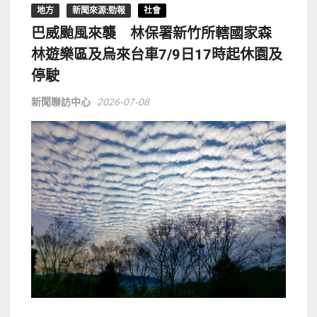
地方
新聞來源:勁報
社會
巴威颱風來襲 林保署新竹所轄國家森
林遊樂區及烏來台車7/9日17時起休園及
停駛
新聞聯訪中心
2026-07-08