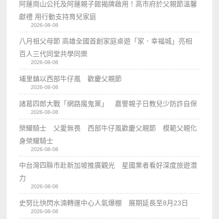
阿蓮崗山公托及阿蓮親子館揭牌啟用！高市府於父親節溫馨
獻禮 用行動支持育兒家庭
2026-08-08
八月祖父母節 高雄全國首創家庭桌遊「家．幸福城」亮相
百人三代同堂共學同樂
2026-08-08
埔里鎮以西部牛仔風 歡慶父親節
2026-08-08
諸葛四郎大戰「網路魔鬼黨」 嘉警親子日教兒少防詐自保
2026-08-08
榮耀騎士 父愛無畏 西部牛仔風歡慶父親節 模範父親化
身榮耀騎士
2026-08-08
中台灣四縣市赴新加坡推廣觀光 星國業者看好深度旅遊潛
力
2026-08-08
史努比快閃水湳轉運中心人氣爆棚 展期延長至8月23日
2026-08-08