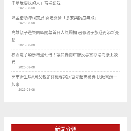
不是我要找的人」當場認栽
2026-08-08
洪孟楷助陣柯志恩 開嗆綠營「食安與防疫無能」
2026-08-08
高雄親子遊樂園區開幕首日人氣爆棚 暑假親子旅遊再添新亮
點
2026-08-08
校園電子煙暴增逾七倍！議員轟南市府反毒宣導淪為紙上談
兵
2026-08-08
高市衛生局8月父親節篩檢專案送百元超商禮券 快揪爸媽一
起來
2026-08-08
新聞分類