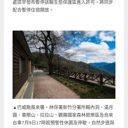
處提早發布暫停該轄生態保護區進入許可，將同步
配合暫停住宿開放。
▲巴威颱風來襲，林保署新竹分署所轄內洞、滿月
圓、東眼山、拉拉山、觀霧國家森林遊樂區及烏來
台車7月9日17時起預警性休園及停駛，自然步道與