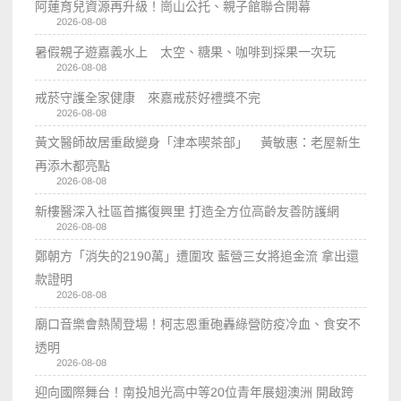
阿蓮育兒資源再升級！崗山公托、親子館聯合開幕
2026-08-08
暑假親子遊嘉義水上 太空、糖果、咖啡到採果一次玩
2026-08-08
戒菸守護全家健康 來嘉戒菸好禮獎不完
2026-08-08
黃文醫師故居重啟變身「津本喫茶部」 黃敏惠：老屋新生
再添木都亮點
2026-08-08
新樓醫深入社區首攜復興里 打造全方位高齡友善防護網
2026-08-08
鄭朝方「消失的2190萬」遭圍攻 藍營三女將追金流 拿出還
款證明
2026-08-08
廟口音樂會熱鬧登場！柯志恩重砲轟綠營防疫冷血、食安不
透明
2026-08-08
迎向國際舞台！南投旭光高中等20位青年展翅澳洲 開啟跨