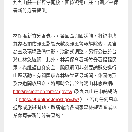
九九山莊一併暫停開放。圖係觀霧山莊。(圖／林保
署新竹分署提供)
林保署新竹分署表示，各園區開園狀態，將視中央
氣象署預估颱風影響天數及颱風警報解除後，災害
勘查及環境整備情形，滾動式調整，另行公告於台
灣山林悠遊網。此外，林業保育署新竹分署提醒民
眾，為維護自身安全，颱風期間非必要請避免進行
山區活動。有關國家森林遊樂區最新開、休園情形
及步道開放訊息，將即時公告於台灣山林悠遊網(
http://recreation.forest.gov.tw
)及九九山莊申請網站
（
https://99online.forest.gov.tw/
），若有任何訊息
通報或旅遊問題，敬請電洽各國家森林遊樂區或林
業保育署新竹分署查詢。