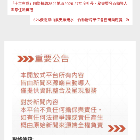
章
「十年有成」國際扶輪3521地區2026-27年度社長、秘書暨分區領導人
團隊任職典禮
導
626豪雨鳳山溪支線淹水 竹縣府跨單位會勘研商應變
覽
聯絡信箱: