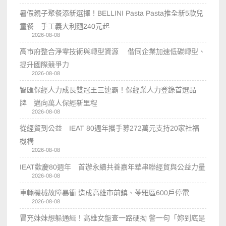
暑假親子聚餐添新選擇！BELLINI Pasta Pasta推全新5款兒
童餐 手工義大利麵240元起
2026-08-08
高市府整合淨零技術與轉型資源 偕同企業加速低碳轉型、
提升國際競爭力
2026-08-08
智匯保經人力成長雙冠王三連霸！保經業人力登錄首選品
牌 邁向萬人保經新里程
2026-08-08
從經貿到公益 IEAT 80週年攜手募272萬元支持20家社福
機構
2026-08-08
IEAT歡慶80週年 首辦永續共善嘉年華串聯經貿與公益力量
2026-08-08
車輛機械故障暴衝 造成高雄市前鎮、苓雅區600戶停電
2026-08-08
冒充妹妹想躲通緝！高雄女盤查一路硬拗 警一句「妳到底是