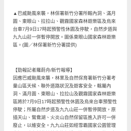
▲巴威颱風來襲，林保署新竹分署所轄內洞、滿月
圓、東眼山、拉拉山、觀霧國家森林遊樂區及烏來
台車7月9日17時起預警性休園及停駛，自然步道與
九九山莊一併暫停開放。圖係東眼山國家森林遊樂
區。(圖／林保署新竹分署提供)
【勁報記者羅蔚舟/新竹報導】
因應巴威颱風來襲，林業及自然保育署新竹分署考
量山區天候、聯外道路狀況及遊客安全，轄屬內
洞、滿月圓、東眼山、拉拉山及觀霧國家森林遊樂
區將於7月9日17時起預警性休園及烏來台車預警性
停駛；所屬自然步道及九九山莊一併暫停開放，原
插天山、鴛鴦湖、火炎山自然保留區進入許可一併
廢止，以維安全。九九山莊如經雪霸國家公園管理