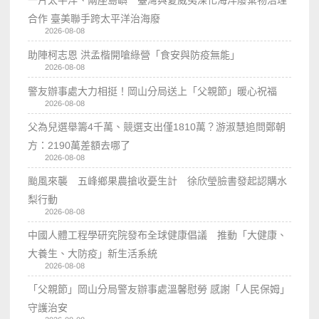
合作 臺美聯手跨太平洋治海廢
2026-08-08
助陣柯志恩 洪孟楷開嗆綠營「食安與防疫無能」
2026-08-08
警友辦事處大力相挺！岡山分局送上「父親節」暖心祝福
2026-08-08
父為兒選舉籌4千萬、競選支出僅1810萬？游淑慧追問鄭朝
方：2190萬差額去哪了
2026-08-08
颱風來襲 五峰鄉果農搶收憂生計 徐欣瑩臉書發起認購水
梨行動
2026-08-08
中國人體工程學研究院發布全球健康倡議 推動「大健康、
大養生、大防疫」新生活系統
2026-08-08
「父親節」岡山分局警友辦事處溫馨慰勞 感謝「人民保姆」
守護治安