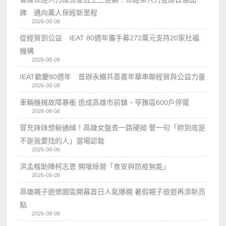
牌 邁向萬人保經新里程
2026-08-08
從經貿到公益 IEAT 80週年攜手募272萬元支持20家社福
機構
2026-08-08
IEAT歡慶80週年 首辦永續共善嘉年華串聯經貿與公益力量
2026-08-08
車輛機械故障暴衝 造成高雄市前鎮、苓雅區600戶停電
2026-08-08
冒充妹妹想躲通緝！高雄女盤查一路硬拗 警一句「妳到底是
不是我要找的人」當場認栽
2026-08-08
洪孟楷助陣柯志恩 開嗆綠營「食安與防疫無能」
2026-08-08
高雄親子遊樂園區開幕首日人氣爆棚 暑假親子旅遊再添新亮
點
2026-08-08