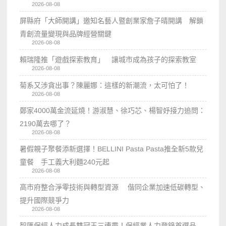
2026-08-08
屏縣府「大師開講」邀知名藝人暨創業家詹子晴開講 解鎖
青創流量變現與品牌經營關鍵
2026-08-08
賴瑞隆推「遊戲探索教育」 讓城市成為孩子的探索教室
2026-08-08
菊系又涉貪出事？陳麗娜：這樣的新潮流，太可怕了！
2026-08-08
鄭家4000萬金流延燒！游淑慧、徐巧芯、楊智妤接力追問：
2190萬去哪了？
2026-08-08
暑假親子聚餐添新選擇！BELLINI Pasta Pasta推全新5款兒
童餐 手工義大利麵240元起
2026-08-08
高市府整合淨零技術與轉型資源 偕同企業加速低碳轉型、
提升國際競爭力
2026-08-08
智匯保經人力成長雙冠王三連霸！保經業人力登錄首選品