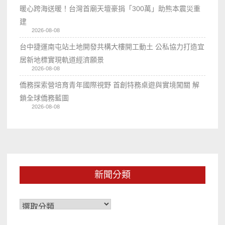
暖心跨海送暖！台灣首廟天壇豪捐「300萬」助熊本震災重
建
2026-08-08
台中捷運南屯站土地開發共構大樓開工動土 公私協力打造宜
居新地標實現軌道經濟願景
2026-08-08
僑務探索營培育青年國際視野 首創特務桌遊與實境闖關 解
鎖全球僑務藍圖
2026-08-08
新聞分類
新
聞