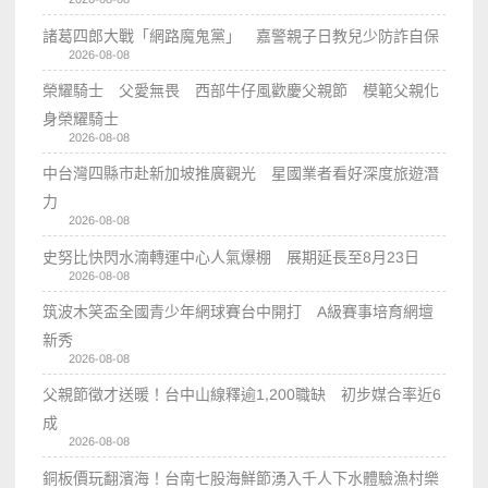
諸葛四郎大戰「網路魔鬼黨」 嘉警親子日教兒少防詐自保
2026-08-08
榮耀騎士 父愛無畏 西部牛仔風歡慶父親節 模範父親化
身榮耀騎士
2026-08-08
中台灣四縣市赴新加坡推廣觀光 星國業者看好深度旅遊潛
力
2026-08-08
史努比快閃水湳轉運中心人氣爆棚 展期延長至8月23日
2026-08-08
筑波木笑盃全國青少年網球賽台中開打 A級賽事培育網壇
新秀
2026-08-08
父親節徵才送暖！台中山線釋逾1,200職缺 初步媒合率近6
成
2026-08-08
銅板價玩翻濱海！台南七股海鮮節湧入千人下水體驗漁村樂