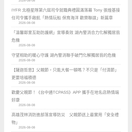
2026-08-08
IYFR 北極星隊第六屆司令就職典禮圓滿落幕 Tony 張煌基接
任司令攜手啟航「熱情玩船 保育海洋 歡樂聯誼」新篇章
2026-08-08
「溫馨鄰里互助防護網」宣導奏效 湖內警消合力化解獨居翁
危機
2026-08-08
守望相助的暖心守護 湖內警消聯手破門化解獨居翁的危機
2026-08-08
【薩迦哲思】父親節，只能大餐一頓嗎？不只是「付清節」
更要培福積德
2026-08-08
歡慶父親節！《台中通TCPASS》APP 攜手在地名店熱情端
好康
2026-08-08
高雄茂林消防進部落宣導防災 父親節送上最實用「安全禮
物」
2026-08-08