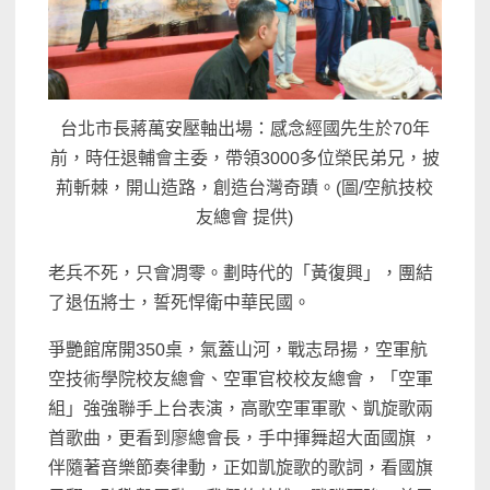
台北市長蔣萬安壓軸出場：感念經國先生於70年
前，時任退輔會主委，帶領3000多位榮民弟兄，披
荊斬棘，開山造路，創造台灣奇蹟。(圖/空航技校
友總會 提供)
老兵不死，只會凋零。劃時代的「黃復興」，團結
了退伍將士，誓死悍衛中華民國。
爭艷館席開350桌，氣蓋山河，戰志昂揚，空軍航
空技術學院校友總會、空軍官校校友總會，「空軍
組」強強聯手上台表演，高歌空軍軍歌、凱旋歌兩
首歌曲，更看到廖總會長，手中揮舞超大面國旗 ，
伴隨著音樂節奏律動，正如凱旋歌的歌詞，看國旗