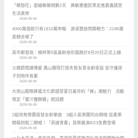
「蝶戀花」瓷繪聯展倒數2天 黃敏惠邀民眾走進嘉義感受
生活美學
2026-08-08
4000萬借款只有1810萬申報 游淑慧追問鄭朝方：2190萬
差額去哪了
2026-08-08
高市都發局：楠梓等5區最新地形圖將於8月20日正式上線
2026-08-08
父親節閱讀傳愛 鳳山醫院打造失智友善全齡家庭 從守護孩
子到陪伴長輩
2026-08-08
大崗山龍眼蜂蜜文化節感受夏日最夯的「蜂」潮魅力 活動
限定「蜜汁鹽酥雞」掀話題
2026-08-08
2組培育樂團首發全新單曲 3組人氣樂團同台開唱 從產業
開箱到駁二開唱！「高速青春」音樂展演8/23免費登場
2026-08-08
一片太平洋、兩座島嶼 臺灣與夏威夷深化海洋廢棄物治理