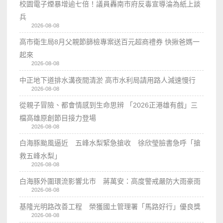
校園電子煙暴增逾七倍！議員轟南市府反毒宣導淪為紙上談
兵
2026-08-08
高市衛生局8月父親節篩檢專案送百元超商禮券 快揪爸媽一
起來
2026-08-08
中正地下道排水溝夜間清淤 高市水利局請用路人減速慢行
2026-08-08
從親子冒險、都會情感到生命思辨 「2026正港雄有戲」三
檔高雄原創節目接力登場
2026-08-08
白海豚颱風逼近 五峰水梨緊急搶收 徐欣瑩臉書急呼「搶
救五峰水梨」
2026-08-08
白海豚外圍環流影響北市 蔣萬安：高度警戒嚴防大雨豪雨
2026-08-08
基隆光明路改善工程 榮獲國土管理署「馬路好行」優良獎
2026-08-08