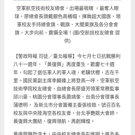
空軍航空技術校友總會，出場最吸睛 ，最奪人眼
球，廖總會長頭戴銀色高桶帽，揮舞超大國旗，領
軍校友手持總會旗、戰旗、大關東旗及各分會會
旗，大步向前，震懾全場！(圖/空航技校友總會 提
供)
【警政時報 司徒／臺北報導】今七月七日抗戰勝利
八十一週年，「黃復興」再度重生，歡慶七十週
年，勾起了退伍軍人的軍人魂，老驥伏櫪，志在千
里。國民黨副主席季麟連上將登高一呼，空軍航空
技術學院校友總會，由總會長廖盛芳領軍常務監事
邱川豪、桃園分會理事長蕭靖奎、台南分會理事長
蒲德明， 及新北市分會籌備主委張桂銓，號召百名
校友與中央陸海空各校友會，台北爭艷館大會師，
黃復興大團結，復興領航，再創輝煌。
黃復興聲勢浩大，中央校友總會長彭進明上將及多