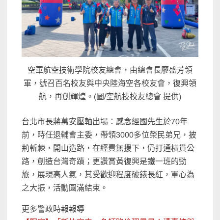
空軍航空技術學院校友總會，由總會長廖盛芳領
軍，號召百名校友與中央陸海空各校友會，復興領
航，再創輝煌。(圖/空航技校友總會 提供)
台北市長蔣萬安壓軸出場：感念經國先生於70年
前，時任退輔會主委，帶領3000多位榮民弟兄，披
荊斬棘，開山造路，在經費無援下，仍打通橫貫公
路，創造台灣奇蹟；更讚賞黃復興是鐵一班的勁
旅，展現高人氣，其受歡迎程度破錶長紅，軍心為
之大振，活動圓滿結束。
更多警政時報報導