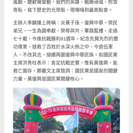
風翻，聽歡聲雷動，我們的英雄，戰勝頑強，煎雪
奇恥，寫下歷史的光榮般，現場嗨到最高點會。
主辦人季麟連上將稱：炎黃子孫，復興中華，榮民
弟兄，一生為國奉獻，榮辱與共，篳路藍縷，走過
七十載，今逢抗戰勝利81週年，紀念先賢先烈的豐
功偉業，拯救了百姓於水深火熱之中，今退伍軍
人，不改其志，接續再圖復興中華民族。前國民黨
主席洪秀柱表示：肯定抗戰史實，惟有黃復興，能
救亡圖存。鄭麗文主席致詞：國民黨是國家的關鍵
力量，黃復興是國民黨關鍵核心。