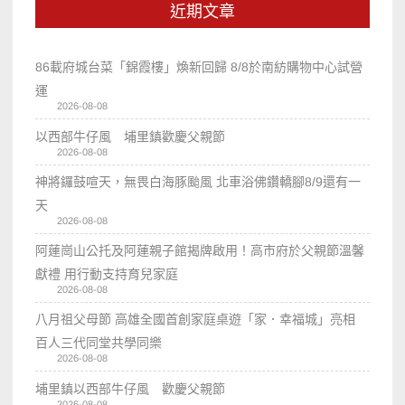
近期文章
86載府城台菜「錦霞樓」煥新回歸 8/8於南紡購物中心試營
運
2026-08-08
以西部牛仔風 埔里鎮歡慶父親節
2026-08-08
神將鑼鼓喧天，無畏白海豚颱風 北車浴佛鑽轎腳8/9還有一
天
2026-08-08
阿蓮崗山公托及阿蓮親子館揭牌啟用！高市府於父親節溫馨
獻禮 用行動支持育兒家庭
2026-08-08
八月祖父母節 高雄全國首創家庭桌遊「家．幸福城」亮相
百人三代同堂共學同樂
2026-08-08
埔里鎮以西部牛仔風 歡慶父親節
2026-08-08