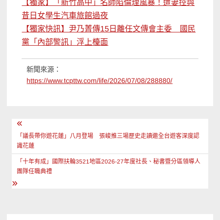
【獨家】「新竹高中」名師陷倫理風暴！遭妻控與
昔日女學生汽車旅館過夜
【獨家快訊】尹乃菁傳15日離任文傳會主委 國民
黨「內部警訊」浮上檯面
新聞來源：
https://www.tcpttw.com/life/2026/07/08/288880/
文
章
「議長帶你遊花蓮」八月登場 張峻推三場歷史走讀邀全台遊客深度認
識花蓮
導
「十年有成」國際扶輪3521地區2026-27年度社長、秘書暨分區領導人
覽
團隊任職典禮