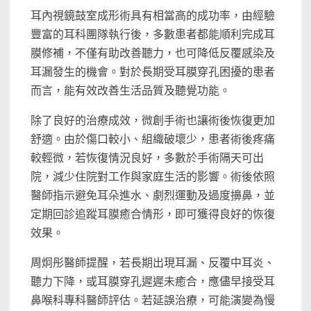
耳內視鏡鼓室成形術具有相當高的成功率，由經驗
豐富的耳科團隊執行後，多數患者都能順利完成耳
膜修補，不僅有助改善聽力，也可降低反覆感染及
耳漏發生的機會。對於長期受耳膜穿孔困擾的患者
而言，能有效改善生活品質及聽覺功能。
除了良好的治療成效，微創手術也讓術後恢復更加
舒適。由於傷口較小、組織破壞少，患者術後疼痛
較輕微，若恢復情況良好，多數於手術隔天可出
院，減少住院對工作與家庭生活的影響。術後依照
醫師指示避免耳朵進水、劇烈運動及過度擤鼻，並
定期回診追蹤耳膜癒合情形，即可獲得良好的恢復
效果。
周炯彤醫師提醒，若長期出現耳漏、反覆中耳炎、
聽力下降，或耳膜穿孔遲遲未癒合，應儘早接受耳
鼻喉科專科醫師評估。若延誤治療，可能演變為慢