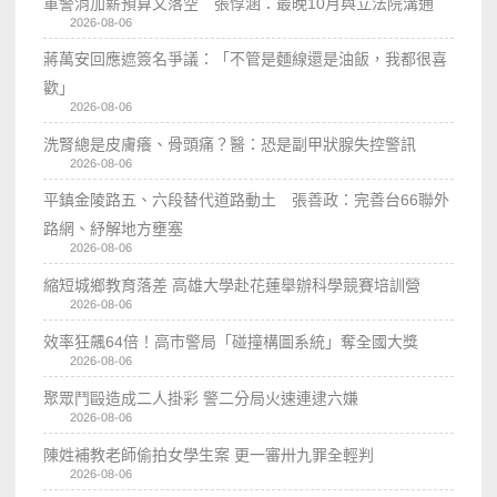
軍警消加薪預算又落空 張惇涵：最晚10月與立法院溝通
2026-08-06
蔣萬安回應遮簽名爭議：「不管是麵線還是油飯，我都很喜
歡」
2026-08-06
洗腎總是皮膚癢、骨頭痛？醫：恐是副甲狀腺失控警訊
2026-08-06
平鎮金陵路五、六段替代道路動土 張善政：完善台66聯外
路網、紓解地方壅塞
2026-08-06
縮短城鄉教育落差 高雄大學赴花蓮舉辦科學競賽培訓營
2026-08-06
效率狂飆64倍！高市警局「碰撞構圖系統」奪全國大獎
2026-08-06
聚眾鬥毆造成二人掛彩 警二分局火速連逮六嫌
2026-08-06
陳姓補教老師偷拍女學生案 更一審卅九罪全輕判
2026-08-06