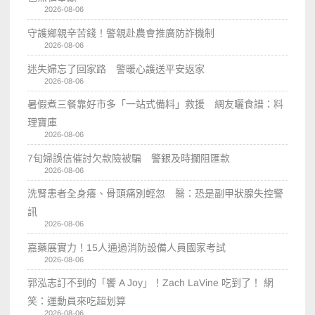
2026-08-06
守護鄉親辛苦錢！警親赴農會推廣防詐機制
2026-08-06
迷失婦忘了回家路 警暖心護送平安返家
2026-08-06
暑假煮三餐靠好市多「一站式備料」救援 網友曬食譜：料
理寶庫
2026-08-06
7旬婦誤信催討欠款險被騙 警銀及時攔阻匯款
2026-08-06
洗腎患者全身癢、骨頭痛別輕忽 醫：恐是副甲狀腺失控警
訊
2026-08-06
嘉藥展實力！15人通過消防設備人員國家考試
2026-08-06
郭泓志訂不到的「饗 A Joy」！Zach LaVine 吃到了！ 網
笑：運動員來吃超划算
2026-08-06