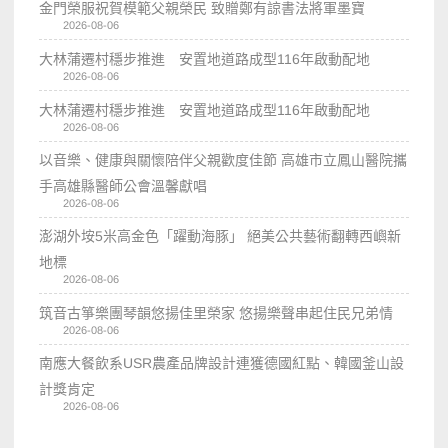
金門榮服祝賀模範父親榮民 致贈鄭有諒書法將軍墨寶
2026-08-06
大林蒲遷村穩步推進 安置地道路成型116年啟動配地
2026-08-06
大林蒲遷村穩步推進 安置地道路成型116年啟動配地
2026-08-06
以音樂、健康與關懷陪伴父親歡度佳節 高雄市立鳳山醫院攜
手高雄縣醫師公會溫馨獻唱
2026-08-06
澎湖外垵5米高金色「躍動海豚」 絕美公共藝術翻轉西嶼新
地標
2026-08-06
筑音古箏樂團琴韻悠揚佳里榮家 悠揚樂聲串起住民兄弟情
2026-08-06
南應大餐飲系USR農產品牌設計連獲德國紅點、韓國釜山設
計獎肯定
2026-08-06