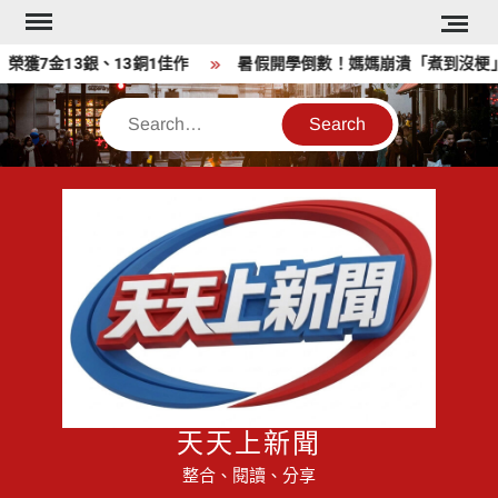
Skip
to
榮獲7金13銀、13銅1佳作
暑假開學倒數！媽媽崩潰「煮到沒梗」 
content
Search
天天上新聞
整合、閱讀、分享