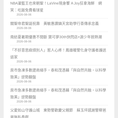
NBA灌籃王也來朝聖！LaVine現身饗 A Joy狂拿海鮮 網
笑：吃飯免費看球星
2026-08-06
關聖帝君聖誕祝壽 黃敏惠讚鎮天宮助學行善傳承忠義
2026-08-06
南紡夏暑期優惠不間斷 寶可夢30th快閃店×源少年掀熱潮
2026-08-06
「不好意思麻煩別人」惹人心疼！鳳雄暖警化身守護者護送
返家
2026-08-06
房市急凍多數建商縮手，泰和茂憑藉「與自然共融，以科學
致美」逆勢翻盤
2026-08-06
房市急凍多數建商縮手，泰和茂憑藉「與自然共融，以科學
致美」逆勢翻盤
2026-08-06
父愛如山守護山城 東勢警歡慶父親節 蘇玉坪感謝警察爸
爸無私奉獻