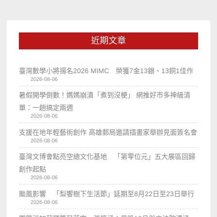
近期文章
臺灣數學小將揚名2026 MIMC​ 榮獲7金13銀、13銅1佳作
2026-08-06
暑假開學倒數！媽媽崩潰「煮到沒梗」 網推好市多神級清
單：一趟搞定兩週
2026-08-06
支援在地年輕藝術創作 高雄郵局邀請插畫家舉辦見面簽名會
2026-08-06
臺灣文博會點亮空總文化基地 「第零位元」五大展區回歸
創作起點
2026-08-06
颱風影響 「梨饗樹下生活節」延期至8月22日至23日舉行
2026-08-06