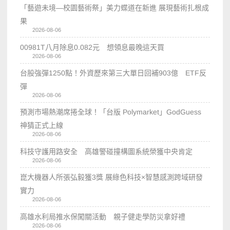
「藝遊未境—校園藝術祭」美力蝶道在新進 展現藝術扎根成
果
2026-08-06
00981T八月除息0.082元 想領息最晚這天買
2026-08-06
台股強彈1250點！外資歷來第三大單日回補903億 ETF反
彈
2026-08-06
預測市場熱潮席捲全球！「台版 Polymarket」GodGuess
神猜正式上線
2026-08-06
科技守護用路安全 高雄警碰撞構圖系統榮獲中央肯定
2026-08-06
崑大機器人所張弘毅獲3獎 展綠色科技×智慧感測跨域研發
實力
2026-08-06
高雄水利局推水保闖關活動 親子健走學防災拿好禮
2026-08-06