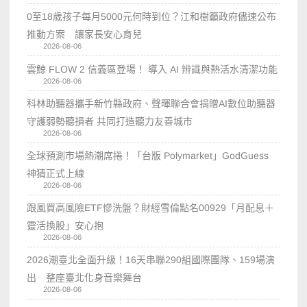
0至18歲孩子每月5000元何時到位？江和樹籲政府儘速公布
推動方案 讓家長安心育兒
2026-08-06
雲鯨 FLOW 2 信義區登場！ 導入 AI 辨識與熱活水清潔功能
2026-08-06
科林助聽器攜手新竹縣政府、聲暉聯合會捐贈AI數位助聽器
守護弱勢聽損者 共同打造聽力友善城市
2026-08-06
全球預測市場熱潮席捲！「台版 Polymarket」GodGuess
神猜正式上線
2026-08-06
跟風買高風險ETF慘洗盤？財經雪倫點名00929「月配息＋
靈活換股」安心抱
2026-08-06
2026潮臺北全面升級！16天串聯290組國際團隊、159場演
出 整座臺北化身音樂舞台
2026-08-06