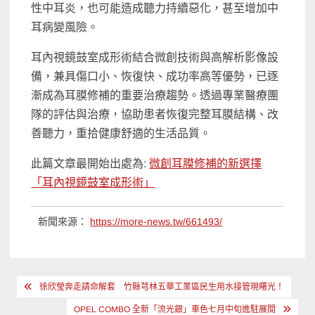
性中耳炎，也可能造成聽力持續惡化，甚至增加中
耳病變風險。
耳內視鏡鼓室成形術結合微創技術與高解析影像設
備，兼具傷口小、恢復快、成功率高等優勢，已逐
漸成為耳膜修補的重要治療趨勢。透過專業醫療團
隊的評估與治療，協助患者恢復完整耳膜結構、改
善聽力，重拾健康舒適的生活品質。
此篇文章最開始出處為:
微創耳膜修補的新選擇
「耳內視鏡鼓室成形術」
新聞來源：
https://more-news.tw/661493/
文
徐欣瑩奔走請命解套 竹縣芎林五華工業區民生用水接管現曙光！
章
OPEL COMBO 全新「流光銀」車色七月中旬進駐展間