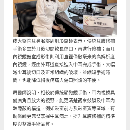
成大醫院耳鼻喉部周炯彤醫師表示，傳統耳膜修補
手術多需於耳後切開較長傷口，再進行修補；而耳
內視鏡鼓室成形術則利用直徑僅數毫米的高解析度
內視鏡，經由外耳道直接進入中耳完成手術，大幅
減少耳後切口及正常組織的破壞，並縮短手術時
間，也能降低術後疼痛與傷口照護的不便。
周醫師說明，相較於傳統顯微鏡手術，耳內視鏡具
備廣角且放大的視野，能更清楚觀察鼓膜及中耳內
較隱蔽的構造，例如鼓室前方及鼓室竇等區域，有
助醫師更完整掌握中耳病灶，提升耳膜修補的精準
度與整體手術品質。