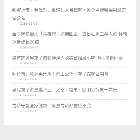
甜蜜上市！黃偉哲力推歸仁大目釋迦，邀全民體驗採果樂兼
做公益
2026-08-08
全臺規模最大「高雄親子遊樂園區」首日狂吸三萬人潮 輕軌
運量成長20倍
2026-08-08
梁育慈邀屏東子弟張博洋大啖美食推廣小吃 聯手掃街拜票
2026-08-08
阿蓮育兒資源再升級！崗山公托、親子館聯合開幕
2026-08-08
暑假親子遊嘉義水上 太空、糖果、咖啡到採果一次玩
2026-08-08
戒菸守護全家健康 來嘉戒菸好禮獎不完
2026-08-08