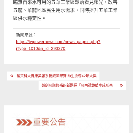
臨無自來水可用的五華工業區聚落看見曙光，改善
五龍、華龍地區民生用水需求，同時提升五華工業
區供水穩定性。
新聞來源：
https://twpowernews.com/news_pagein.php?
iType=1010&n_id=293270
文
輔英科大健康美容系揚威國際賽 師生勇奪42項大獎
章
微創耳膜修補的新選擇「耳內視鏡鼓室成形術」
導
覽