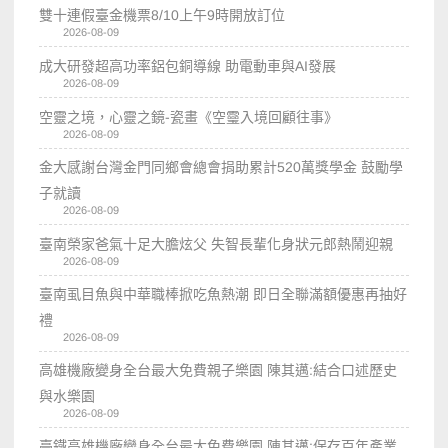
雙十連假臺金機票8/10上午9時開放訂位
2026-08-09
成大研發超高功率鋁包銅導線 助電動車與AI發展
2026-08-09
空靈之境，心靈之鏡-瓷畫《空𩆜入境回顧往事》
2026-08-09
金大感謝台灣金門同鄉會總會捐助累計520萬獎學金 鼓勵學
子就讀
2026-08-09
臺南榮家爸氣十足大膽炫父 失智長輩化身狀元郎熱鬧迎親
2026-08-09
臺南虱目魚與中華職棒掀吃魚熱潮 即日全聯滿額優惠再抽好
禮
2026-08-09
高雄機廠變身全台最大免費親子樂園 陳其邁:結合口述歷史
與水樂園
2026-08-09
臺鐵高雄機廠變身全台最大免費樂園 陳其邁:保存百年產業