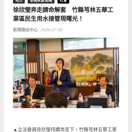
地方
新聞來源:勁報
社會
徐欣瑩奔走請命解套 竹縣芎林五華工
業區民生用水接管現曙光！
新聞聯訪中心
2026-07-08
▲立法委員徐欣瑩持續奔走下，竹縣芎林五華工業