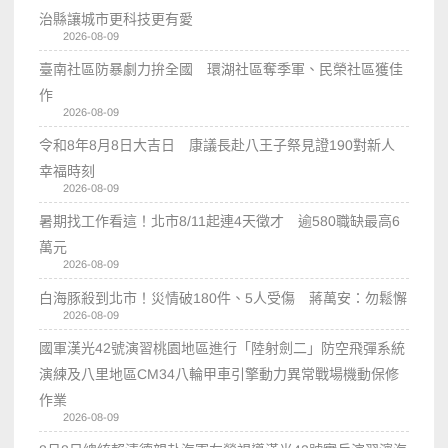
治縣讓城市更科技更有愛
2026-08-09
臺南社區防暴劇力拚全國 環湖社區奪季軍、民榮社區獲佳
作
2026-08-09
令和8年8月8日大吉日 康議長赴八王子祭見證190對新人
幸福時刻
2026-08-09
暑期找工作看這！北市8/11起連4天徵才 逾580職缺最高6
萬元
2026-08-09
白海豚殺到北市！災情破180件、5人受傷 蔣萬安：勿鬆懈
2026-08-09
國軍漢光42號演習桃園地區進行「陸射劍二」防空飛彈系統
演練及八里地區CM34八輪甲車引擎動力異常戰場機動保修
作業
2026-08-09