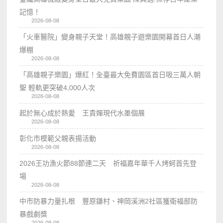
記憶！
2026-08-08
「火車醫院」變身親子天堂！高雄親子遊樂園開幕首日人潮
爆棚
2026-08-08
「高雄親子樂園」爆紅！全臺最大免費園區首日吸三萬人朝
聖 輕軌更突破4,000人次
2026-08-08
起於無心成於熱愛 王貴嬋現代水墨個展
2026-08-08
彰化市模範父親表揚活動
2026-08-08
2026王功漁火節88節連二天 祈福嘉年華千人烤蚵首先登
場
2026-08-08
中市防暴力量扎根 豐原鎌村、神岡溪洲2社區獲衛福部防
暴戲劇獎
2026-08-08