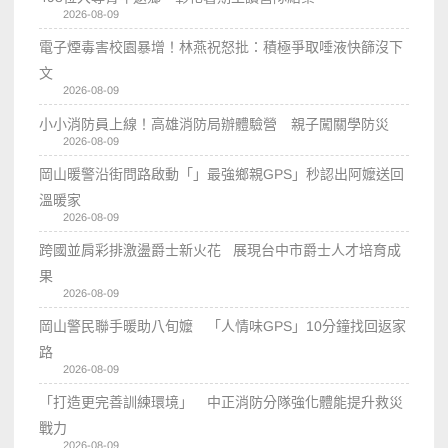
2026-08-09
電子煙毒害校園暴增！林燕祝怒批：積極爭取唾液快篩沒下
文
2026-08-09
小小消防員上線！高雄消防局辦體驗營 親子闖關學防災
2026-08-09
岡山暖警沿街問路啟動「」最強鄉親GPS」秒認出阿嬤送回
溫暖家
2026-08-09
跨國並肩彩排激盪爵士新火花 展現台中市爵士人才培育成
果
2026-08-09
岡山警民聯手暖助八旬嬤 「人情味GPS」10分鐘找回返家
路
2026-08-09
「打造更完善訓練環境」 中正消防分隊強化體能提升救災
戰力
2026-08-09