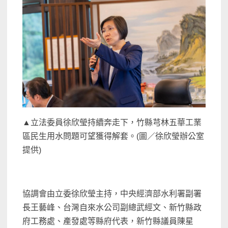
▲立法委員徐欣瑩持續奔走下，竹縣芎林五華工業
區民生用水問題可望獲得解套。(圖／徐欣瑩辦公室
提供)
協調會由立委徐欣瑩主持，中央經濟部水利署副署
長王藝峰、台灣自來水公司副總武經文、新竹縣政
府工務處、產發處等縣府代表，新竹縣議員陳星