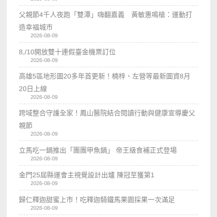
父親節4千人夜跑「雙潭」嗨翻嘉義 黃敏惠鳴槍：運動打
造幸福城市
2026-08-09
8,/10開放雙十連假臺金機票訂位
2026-08-09
高雄5區地形圖20多年首更新！楠梓、左營等最新圖資8月
20日上線
2026-08-09
跨域整合守護全家！鳳山醫院結合閱讀行動與健康宣導慶父
親節
2026-08-09
立馬吃一鍋推出「團團甲魚鍋」 帝王級食補正式登場
2026-08-09
金門25屆縣運會主視覺設計出爐 陳冠至獲第1
2026-08-09
歸仁釋迦甜蜜上市！吃釋迦騎鐵馬果園採果一次滿足
2026-08-09