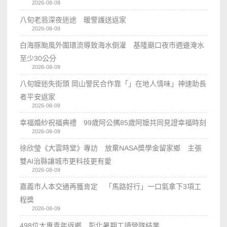
2026-08-09
八旬老翁深夜迷途 暖警護送返家
2026-08-09
白海豚颱風外圍環流導致海水倒灌 基隆廟口夜市週邊淹水
至少30公分
2026-08-09
八旬嬤迷失街頭 岡山警民合作靠「」在地人情味」神速助長
者平安返家
2026-08-09
幸福婚紗祝福典禮 99歲阿公𢹂85歲阿嬤共同見證幸福時刻
2026-08-09
徐欣瑩《大雲時堂》專訪 放棄NASA獎學金留家鄉 主張
雙AI治縣讓城市更科技更有愛
2026-08-09
嘉義市人本交通再獲肯定 「馬路好行」一口氣拿下3項工
程獎
2026-08-09
498位大專青年返鄉 彰化暑期工讀營隊結業