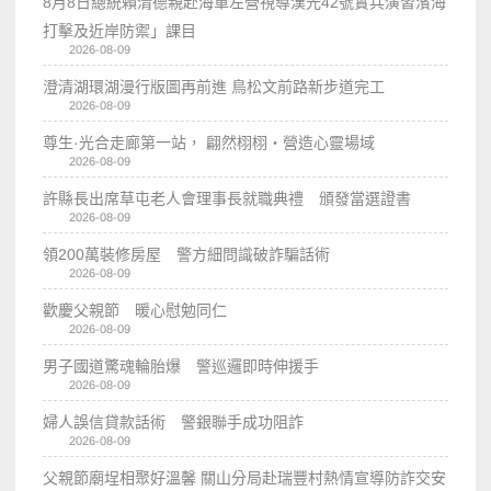
8月8日總統賴清德親赴海軍左營視導漢光42號實兵演習濱海
打擊及近岸防禦」課目
2026-08-09
澄清湖環湖漫行版圖再前進 鳥松文前路新步道完工
2026-08-09
尊生·光合走廊第一站， 翩然栩栩・營造心靈場域
2026-08-09
許縣長出席草屯老人會理事長就職典禮 頒發當選證書
2026-08-09
領200萬裝修房屋 警方細問識破詐騙話術
2026-08-09
歡慶父親節 暖心慰勉同仁
2026-08-09
男子國道驚魂輪胎爆 警巡邏即時伸援手
2026-08-09
婦人誤信貸款話術 警銀聯手成功阻詐
2026-08-09
父親節廟埕相聚好溫馨 關山分局赴瑞豐村熱情宣導防詐交安