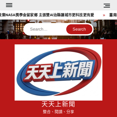
Skip
to
NASA獎學金留家鄉 主張雙AI治縣讓城市更科技更有愛
臺南社
content
Search
天天上新聞
整合、閱讀、分享