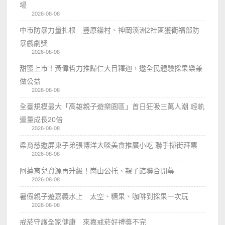
場
2026-08-08
中市防暴力量扎根 豐原鎌村、神岡溪洲2社區獲衛福部防
暴戲劇獎
2026-08-08
甜蜜上市！黃偉哲力推歸仁大目釋迦，邀全民體驗採果樂兼
做公益
2026-08-08
全臺規模最大「高雄親子遊樂園區」首日狂吸三萬人潮 輕軌
運量成長20倍
2026-08-08
梁育慈邀屏東子弟張博洋大啖美食推廣小吃 聯手掃街拜票
2026-08-08
阿蓮育兒資源再升級！崗山公托、親子館聯合開幕
2026-08-08
暑假親子遊嘉義水上 太空、糖果、咖啡到採果一次玩
2026-08-08
戒菸守護全家健康 來嘉戒菸好禮獎不完