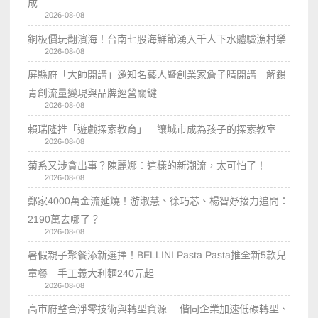
成
2026-08-08
銅板價玩翻濱海！台南七股海鮮節湧入千人下水體驗漁村樂
2026-08-08
屏縣府「大師開講」邀知名藝人暨創業家詹子晴開講 解鎖
青創流量變現與品牌經營關鍵
2026-08-08
賴瑞隆推「遊戲探索教育」 讓城市成為孩子的探索教室
2026-08-08
菊系又涉貪出事？陳麗娜：這樣的新潮流，太可怕了！
2026-08-08
鄭家4000萬金流延燒！游淑慧、徐巧芯、楊智妤接力追問：
2190萬去哪了？
2026-08-08
暑假親子聚餐添新選擇！BELLINI Pasta Pasta推全新5款兒
童餐 手工義大利麵240元起
2026-08-08
高市府整合淨零技術與轉型資源 偕同企業加速低碳轉型、