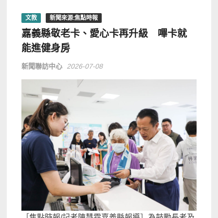
文教
新聞來源:焦點時報
嘉義縣敬老卡、愛心卡再升級 嗶卡就
能進健身房
新聞聯訪中心
2026-07-08
［焦點時報/記者陳慧霖嘉義縣報導］為鼓勵長者及