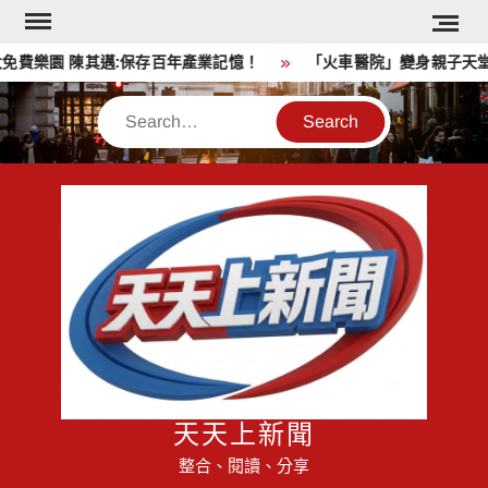
Skip
to
費樂園 陳其邁:保存百年產業記憶！
「火車醫院」變身親子天堂
content
Search
天天上新聞
整合、閱讀、分享