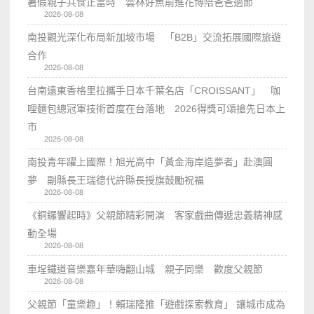
暑假親子共食正當時 雲林好魚前進花博陪爸爸過節
2026-08-08
南投觀光深化布局新加坡市場 「B2B」交流拓展國際旅遊
合作
2026-08-08
台南遠東香格里拉攜手日本千葉名店「CROISSANT」 咖
哩麵包總冠軍技術首度在台落地 2026得獎可頌搶先日本上
市
2026-08-08
南投青年躍上國際！旭光高中「黃金海岸造夢者」赴澳圓
夢 副縣長王瑞德代許縣長授旗鼓勵祝福
2026-08-08
《銅鑼響起時》父親節精彩開演 客家戲曲傳遞忠義精神感
動全場
2026-08-08
車埕鐵道音樂嘉年華嗨翻山城 親子同樂 歡度父親節
2026-08-08
父親節「童樂趣」！賴瑞隆推「遊戲探索教育」 讓城市成為