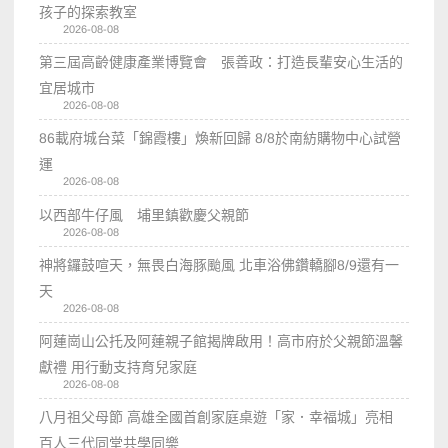
孩子的探索教室
2026-08-08
第三屆高齡健康產業博覽會 張善政：打造長輩安心生活的
宜居城市
2026-08-08
86載府城台菜「錦霞樓」煥新回歸 8/8於南紡購物中心試營
運
2026-08-08
以西部牛仔風 埔里鎮歡慶父親節
2026-08-08
神將鑼鼓喧天，無畏白海豚颱風 北車浴佛鑽轎腳8/9還有一
天
2026-08-08
阿蓮崗山公托及阿蓮親子館揭牌啟用！高市府於父親節溫馨
獻禮 用行動支持育兒家庭
2026-08-08
八月祖父母節 高雄全國首創家庭桌遊「家．幸福城」亮相
百人三代同堂共學同樂