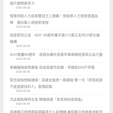
提升國際競爭力
2026-08-08
智匯保經人力成長雙冠王三連霸！保經業人力登錄首選品
牌 邁向萬人保經新里程
2026-08-08
從經貿到公益 IEAT 80週年攜手募272萬元支持20家社福
機構
2026-08-08
IEAT歡慶80週年 首辦永續共善嘉年華串聯經貿與公益力量
2026-08-08
車輛機械故障暴衝 造成高雄市前鎮、苓雅區600戶停電
2026-08-08
冒充妹妹想躲通緝！高雄女盤查一路硬拗 警一句「妳到底是
不是我要找的人」當場認栽
2026-08-08
洪孟楷助陣柯志恩 開嗆綠營「食安與防疫無能」
2026-08-08
高雄親子遊樂園區開幕首日人氣爆棚 暑假親子旅遊再添新亮