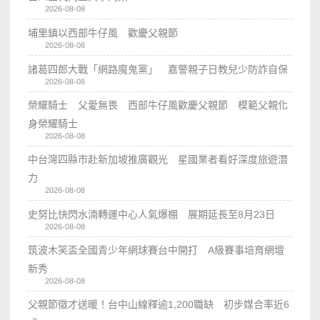
2026-08-08
埔里鎮以西部牛仔風 歡慶父親節
2026-08-08
諸葛四郎大戰「網路魔鬼黨」 嘉警親子日教兒少防詐自保
2026-08-08
榮耀騎士 父愛無畏 西部牛仔風歡慶父親節 模範父親化
身榮耀騎士
2026-08-08
中台灣四縣市赴新加坡推廣觀光 星國業者看好深度旅遊潛
力
2026-08-08
史努比快閃水湳轉運中心人氣爆棚 展期延長至8月23日
2026-08-08
筑波木笑盃全國青少年網球賽台中開打 A級賽事培育網壇
新秀
2026-08-08
父親節徵才送暖！台中山線釋逾1,200職缺 初步媒合率近6