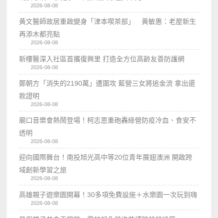
2026-08-08
黃文醫師故居重啟變身「津本喫茶部」 黃敏惠：老屋新生
再添木都亮點
2026-08-08
新樓醫深入社區首攜復興里 打造全方位高齡友善防護網
2026-08-08
鄭朝方「消失的2190萬」遭圍攻 藍營三女將追金流 拿出還
款證明
2026-08-08
廟口音樂會熱鬧登場！柯志恩重砲轟綠營防疫冷血、食安不
透明
2026-08-08
迎向國際舞台！南投旭光高中等20位青年展翅澳洲 開啟跨
域創新學習之旅
2026-08-08
高雄親子遊樂園開幕！30多項免費設施＋水樂園一次玩到嗨
2026-08-08