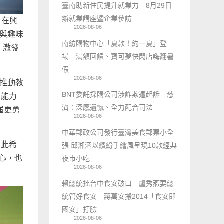
臺南助新住民提升就業力 8月29日
辦就業講座暨企業參訪
日在興
2026-08-06
識與趣味
南紡購物中心「夏款！約一夏」登
、激發
場 滿額回饋、寶可夢快閃店嗨翻暑
假
2026-08-06
市推動教
BNT委託採購公司涉詐欺遭起訴 慈
的能力
濟：深感遺憾、全力配合司法
屆更勇
2026-08-06
中華郵政公司發行臺灣美食郵票小全
因此希
張 邱湘涵以繽紛手繪風呈現10款經典
心，也
夜市小吃
2026-08-06
賴總統批台中食安破口 盧秀燕要總
統管好食安 蔣萬安搬2014「食安即
國安」打臉
2026-08-06