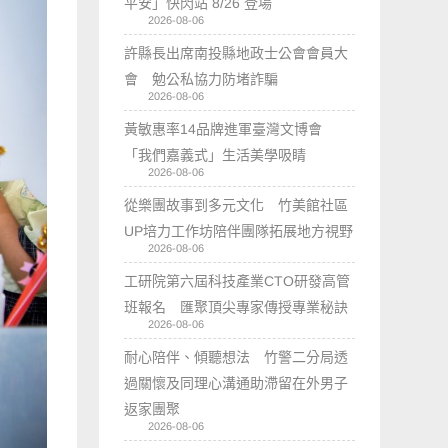
平安」快閃站 8/26 登場
2026-08-06
許縣長出席南投縣地政士公會會員大
會 勉公私協力防堵詐騙
2026-08-06
黃敏惠率14品牌進軍臺灣文博會
「我們嘉義式」生活美學吸睛
2026-08-06
從樂團故事到多元文化 竹美館社區
UP培力工作坊陪伴團隊拓展地方視野
2026-08-06
工研院第六屆科技產業CTO研發高管
班報名 匯聚頂尖專家傳授專業秘訣
2026-08-06
耐心陪伴、傾聽想法 竹警二分局透
過關懷及同理心溝通助滯留在外男子
返家團聚
2026-08-06