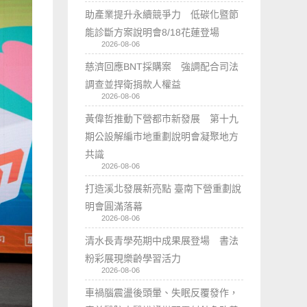
助產業提升永續競爭力 低碳化暨節
能診斷方案說明會8/18花蓮登場
2026-08-06
慈濟回應BNT採購案 強調配合司法
調查並捍衛捐款人權益
2026-08-06
黃偉哲推動下營都市新發展 第十九
期公設解編市地重劃說明會凝聚地方
共識
2026-08-06
打造溪北發展新亮點 臺南下營重劃說
明會圓滿落幕
2026-08-06
清水長青學苑期中成果展登場 書法
粉彩展現樂齡學習活力
2026-08-06
車禍腦震盪後頭暈、失眠反覆發作，