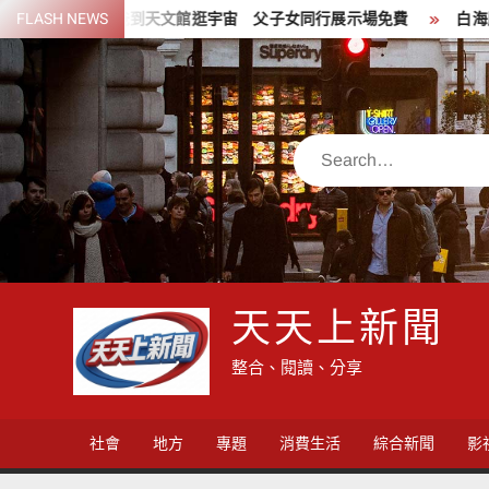
Skip
爸到天文館逛宇宙 父子女同行展示場免費
FLASH NEWS
白海豚週末攪局 北市
to
content
Search
天天上新聞
整合、閱讀、分享
社會
地方
專題
消費生活
綜合新聞
影