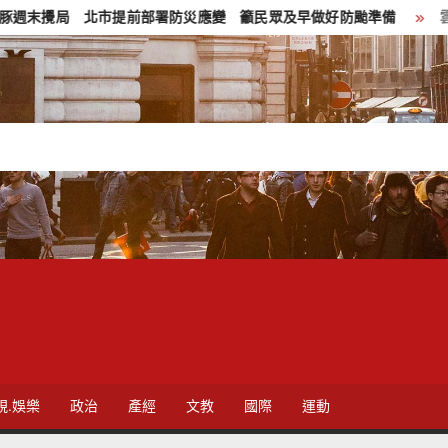
提前部署防災應變 籲民眾及早做好防颱準備
雲林調解委員貢獻獲
視.娛樂
政治
產經
文教
國際
運動