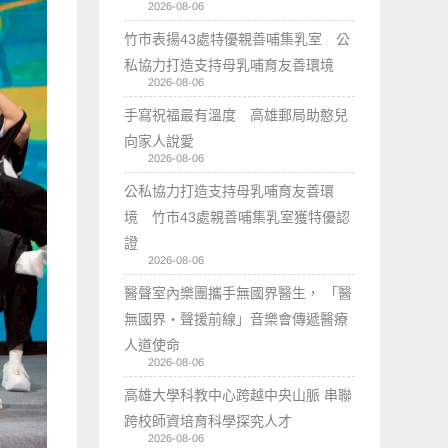
2026-08-06
竹市表揚43處特優親善哺集乳室 公
私協力打造支持母乳哺育友善環境
2026-08-06
手寫祝福最有溫度 高雄郵局助憨兒
向家人說愛
2026-08-06
公私協力打造支持母乳哺育友善環
境 竹市43處親善哺集乳室獲特優認
證
2026-08-06
醫聲室內樂團攜手無國界醫生， 「醫
無國界・聲援前線」音樂會傳遞醫療
人道使命
2026-08-06
高雄大學科教中心跨越中央山脈 串聯
跨校師資培育科學探究人才
2026-08-06