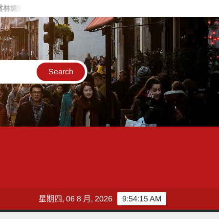
肯定 103位績優人員接受表揚
雲林縣環保局新辦公廳舍周邊空
星期四, 06 8 月, 2026
9:54:17 AM