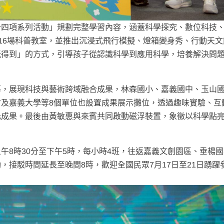
十四項系列活動」規劃完整學習內容，涵蓋科學探究、數位科技
116場科普教室，並推出沉浸式飛行模擬、燈箱變身秀、行動天
玩得到」的方式，引導孩子從認識科學到應用科學，培養解決問
幕，展現科技與藝術跨域融合成果，林森國小、嘉義國中、玉山
及嘉義大學等8個單位也設置成果展示攤位，透過趣味實驗、互
元成果。最後由黃敏惠與來賓共同啟動磁浮裝置，象徵以科學點
午8時30分至下午5時，每小時4班，往返嘉義文創園區、垂楊
，接駁時間延長至晚間8時，歡迎全國民眾7月17日至21日踴躍