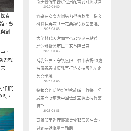
奇美醫院中醫辨證搭配雷射針灸改善
2026-08-06
、探索
竹縣婦女會大團結力挺徐欣瑩 楊文
文館、數
科縣長再喊「一定要讓徐欣瑩當選」
2026-08-06
題與創
大竿林代天宮關聖帝君聖誕三獻禮
邱佩琳祈願市民平安基隆昌盛
2026-08-06
國中、
動遊戲
哺乳無界、守護無限 竹市表揚43處
亮未
特優親善哺集乳室打造支持母乳哺育
友善環境
2026-08-06
國小側門
警銀合作防範新型態詐騙 竹警二分
參與，
局東門所前進中國信託宣導虛擬貨幣
防詐
2026-08-06
高雄郵局辦理臺灣美食郵票簽名會，
買郵票送限量車輪餅