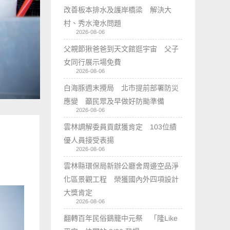
改善板本排水及護岸橋梁 解決大
村、秀水淹水問題
2026-08-06
父親節揪爸爸到天文館逛宇宙 父子
女同行展示場免費
2026-08-06
白海豚週末攪局 北市提前部署防災
應變 籲民眾及早做好防颱準備
2026-08-06
雲林調解委員貢獻獲肯定 103位績
優人員接受表揚
2026-08-06
雲林縣環保局新辦公廳舍周邊空品淨
化區景觀工程 榮獲國內外四項設計
大獎肯定
2026-08-06
翻轉百年民俗鷄籠中元祭 「隆Like