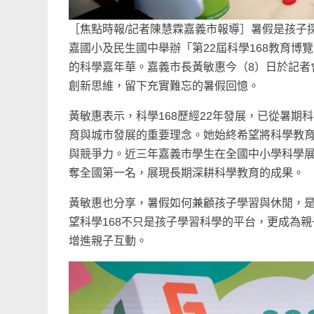
［焦點時報/記者陳慧霖嘉義市報導］暑假是孩子探
嘉國小及民生國中舉辦「第22屆科學168教育
的科學嘉年華。嘉義市長黃敏惠今（8）日於記者
創新思維，留下充實難忘的暑假回憶。
黃敏惠表示，科學168歷經22年發展，已從暑
育與城市發展的重要理念。她始終希望將科學教
與競爭力。近三年嘉義市學生在全國中小學科學展
奪全國第一名，展現長期深耕科學教育的成果。
黃敏惠也分享，暑假如何兼顧孩子學習與休閒，
望科學168不只是孩子學習科學的平台，更成為
增進親子互動。