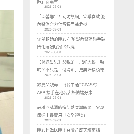
誼」新篇章
2026-08-08
「溫馨鄰里互助防護網」宣導奏效 湖
內警消合力化解獨居翁危機
2026-08-08
守望相助的暖心守護 湖內警消聯手破
門化解獨居翁的危機
2026-08-08
【薩迦哲思】父親節，只能大餐一頓
嗎？不只是「付清節」更要培福積德
2026-08-08
歡慶父親節！《台中通TCPASS》
APP 攜手在地名店熱情端好康
2026-08-08
高雄茂林消防進部落宣導防災 父親
節送上最實用「安全禮物」
2026-08-08
暖心跨海送暖！台灣首廟天壇豪捐