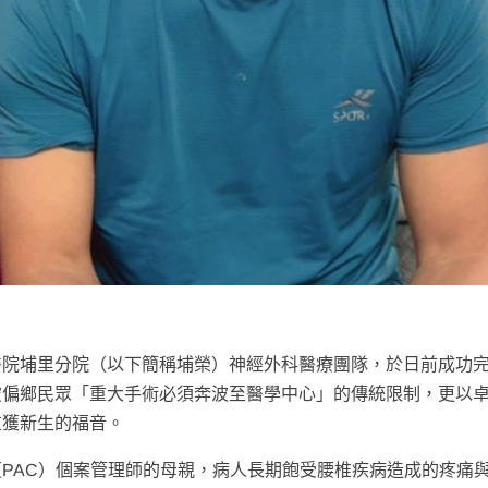
醫院埔里分院（以下簡稱埔榮）神經外科醫療團隊，於日前成功
破偏鄉民眾「重大手術必須奔波至醫學中心」的傳統限制，更以
重獲新生的福音。
PAC）個案管理師的母親，病人長期飽受腰椎疾病造成的疼痛