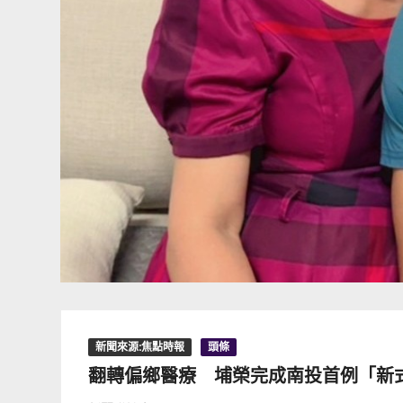
新聞來源:焦點時報
頭條
翻轉偏鄉醫療 埔榮完成南投首例「新