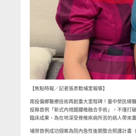
【焦點時報／記者張彥勳埔里報導】
南投偏鄉醫療技術再創重大里程碑！臺中榮民總
投縣首例「新式內視鏡腰椎融合手術」，不僅打
臨床成果，為在地深受脊椎疾病所苦的病人帶來
埔榮首例成功個案為院內急性後期整合照護計畫（