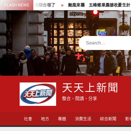
Skip
0萬差額去哪了
FLASH NEWS
颱風來襲 五峰鄉果農搶收憂生計 徐欣瑩臉書發
to
content
Search
天天上新聞
整合、閱讀、分享
社會
地方
專題
消費生活
綜合新聞
影