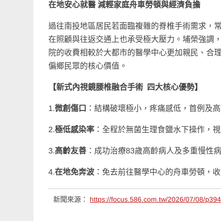
在地安心就醫
減輕家庭舟車勞頓與經濟負擔
過往南投地區居民若面臨複雜的脊椎手術需求，
在照顧與往返交通上也承受極大壓力。埔榮強調
院的收費相較於大都市的醫學中心更加親民、合
偏鄉民眾的核心價值。
【新式內視鏡腰椎融合手術
四大核心優勢】
1.
微創傷口
：結構破壞極小，疼痛感低，首例及高
2.
極低感染率
：全程於無菌生理食鹽水下操作，視
3.
高齡友善
：成功治療83歲高齡病人及多重慢性
4.
在地免奔波
：免去前往醫學中心的舟車勞頓，收
新聞來源：
https://focus.586.com.tw/2026/07/08/p39