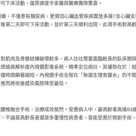
即可下床活動，復原速度令家屬與醫療團隊驚喜。
複雜，不僅患有糖尿病，更曾因心臟血管疾病置放多達7支心臟支
術後第二天即可下床活動，並於第三天順利出院，此項手術對高
、對肌肉及骨骼結構破壞較多，病人往往需要面臨較長的臥床期
是透過高解析度內視鏡影像系統，精準定位病灶。其優勢在於：
恢復時間顯著縮短。內視鏡手術全程在「無菌生理食鹽水」的不
，進而將術後感染風險降至最低。
腰椎融合手術，治療成效斐然。受惠病人中，最高齡者高達83
實，不論是高齡長者還是多重慢性病患者，皆能受惠於微創手術