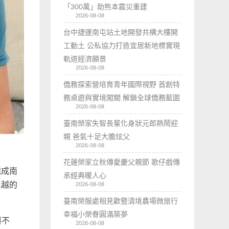
「300萬」助熊本震災重建
2026-08-08
台中捷運南屯站土地開發共構大樓開
工動土 公私協力打造宜居新地標實現
軌道經濟願景
2026-08-08
僑務探索營培育青年國際視野 首創特
務桌遊與實境闖關 解鎖全球僑務藍圖
2026-08-08
臺南榮家失智長輩化身狀元郎熱鬧迎
親 爸氣十足大膽炫父
2026-08-08
花蓮榮家立秋傳愛慶父親節 歌仔戲傳
完成南
承經典暖人心
卓越的
2026-08-08
臺南榮服處相見歡暨清境農場微旅行
幸福小榮眷圓滿築夢
與不
2026-08-08