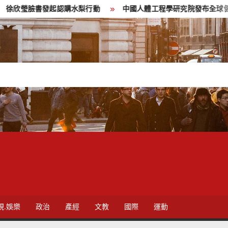
起認購水梨行動
中國人體工程學研究院發布全球健康倡議 推動
視.娛樂
政治
產經
文教
國際
運動