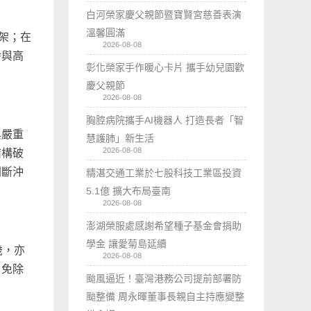
白河榮家慶父親節暨寶賢宮慈善表演
溫馨圓滿
架；在
2026-08-08
齡與高
彰化榮家手作暖心卡片 攜手幼兒園歡
慶父親節
2026-08-08
胸腔病院攜手AI機器人 打造長者「智
與嚴重
慧護肺」新生活
2026-08-08
結構破
間斷沖
精湛交通工業於七股科技工業區投資
5.1億 擴大布局臺南
2026-08-08
澎湖榮服處感謝希望種子基金會捐助
學金 讓愛菊島延續
歲，亦
2026-08-08
，免除
颱風逼近！臺灣港務公司提前部署防
颱整備 周永暉董事長親自主持應變整