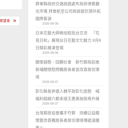
屏東縣政府交通旅遊處布局菲律賓觀
光市場 拜會航空公司與旅遊巨頭共拓
國際客源
探索盛會
2026-08-08
日本花藝大師梅垣稔抵台交流 「花
見日和」展現台日花藝文化魅力 8月8
日精彩展演登場
2026-08-08
關懷弱勢、回饋社會 新竹郵局前進
新埔關懷慰問獨居長者並改善居住環
境
2026-08-07
彰化縣長參選人魏平政彰化造勢 喊
福利超越六都承接王惠美施政再升級
2026-08-07
台灣郵政協會攜手竹郵 持續公益關
懷暨改善獨居長者居住環境傳遞溫暖
愛心