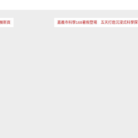
展新頁
嘉義市科學168暑假登場 五天打造沉浸式科學