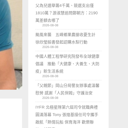
父為兒選舉籌4千萬、競選支出僅
1810萬？游淑慧追問鄭朝方：2190
萬差額去哪了
2026-08-08
颱風來襲 五峰鄉果農搶收憂生計
徐欣瑩臉書發起認購水梨行動
2026-08-08
中國人體工程學研究院發布全球健康
倡議 推動「大健康、大養生、大防
疫」新生活系統
2026-08-08
「父親節」岡山分局警友辦事處溫馨
慰勞 感謝「人民保姆」守護治安
2026-08-08
IYFR 北極星隊第六屆司令就職典禮
圓滿落幕 Tony 張煌基接任司令攜手
啟航「熱情玩船 保育海洋 歡樂聯