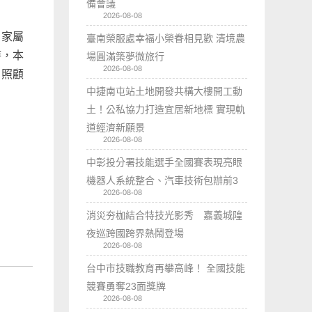
備會議
2026-08-08
，家屬
臺南榮服處幸福小榮眷相見歡 清境農
時，本
場圓滿築夢微旅行
2026-08-08
、照顧
中捷南屯站土地開發共構大樓開工動
土！公私協力打造宜居新地標 實現軌
道經濟新願景
2026-08-08
中彰投分署技能選手全國賽表現亮眼
機器人系統整合、汽車技術包辦前3
2026-08-08
消災夯枷結合特技光影秀 嘉義城隍
夜巡跨國跨界熱鬧登場
2026-08-08
台中市技職教育再攀高峰！ 全國技能
競賽勇奪23面獎牌
2026-08-08