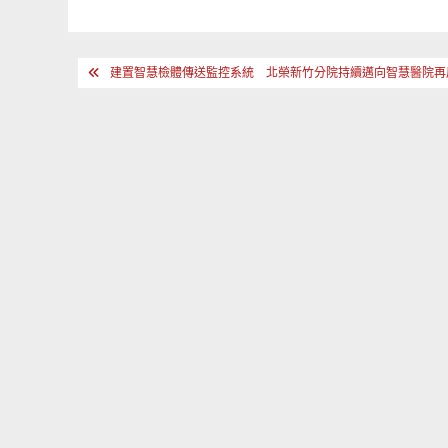
文
建置智慧檢體傳送監控系統 北榮新竹分院持續邁向智慧醫院再
章
導
覽