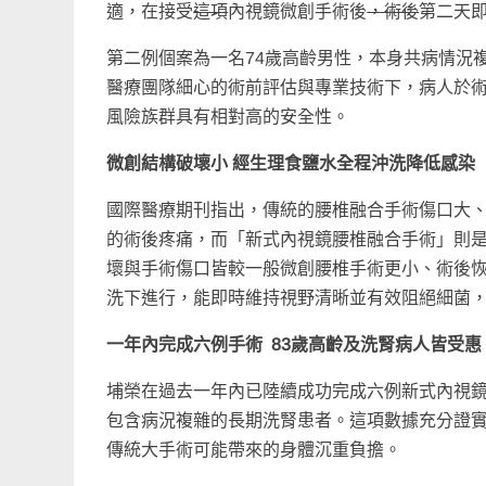
適，在接受
這項
內視鏡微創手術後
，術後
第二天
第二例個案為一名74歲高齡男性，本身共病情況
醫療團隊細心的術前評估與專業技術下，病人於
風險族群具有相對高的安全性。
微創結構破壞小
經生理食鹽水全程沖洗降低感染
國際醫療期刊指出，傳統的腰椎融合手術傷口大
的術後疼痛，而「新式內視鏡腰椎融合手術」則
壞與手術傷口皆較一般微創腰椎手術更小、術後
洗下進行，能即時維持視野清晰並有效阻絕細菌
一年內完成六例手術
83
歲高齡及洗腎病人皆受惠
埔榮在過去一年內已陸續成功完成六例新式內視鏡
包含病況複雜的長期洗腎患者。這項數據充分證
傳統大手術可能帶來的身體沉重負擔。