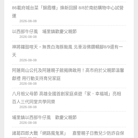
86載府城台菜「錦霞樓」煥新回歸 8/8於南紡購物中心試營
運
2026-08-08
以西部牛仔風 埔里鎮歡慶父親節
2026-08-08
神將鑼鼓喧天，無畏白海豚颱風 北車浴佛鑽轎腳8/9還有一
天
2026-08-08
阿蓮崗山公托及阿蓮親子館揭牌啟用！高市府於父親節溫馨
獻禮 用行動支持育兒家庭
2026-08-08
八月祖父母節 高雄全國首創家庭桌遊「家．幸福城」亮相
百人三代同堂共學同樂
2026-08-08
埔里鎮以西部牛仔風 歡慶父親節
2026-08-08
諸葛四郎大戰「網路魔鬼黨」 嘉警親子日教兒少防詐自保