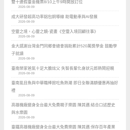
雙十連假臺金機票8/10上午9時開放訂位
2026-08-09
成大研發超高功率鋁包銅導線 助電動車與AI發展
2026-08-09
空靈之境，心靈之鏡-瓷畫《空𩆜入境回顧往事》
2026-08-09
金大感謝台灣金門同鄉會總會捐助累計520萬獎學金 鼓勵學
子就讀
2026-08-09
臺南榮家爸氣十足大膽炫父 失智長輩化身狀元郎熱鬧迎親
2026-08-09
臺南虱目魚與中華職棒掀吃魚熱潮 即日全聯滿額優惠再抽好
禮
2026-08-09
高雄機廠變身全台最大免費親子樂園 陳其邁:結合口述歷史
與水樂園
2026-08-09
臺鐵高雄機廠變身全台最大免費樂園 陳其邁:保存百年產業