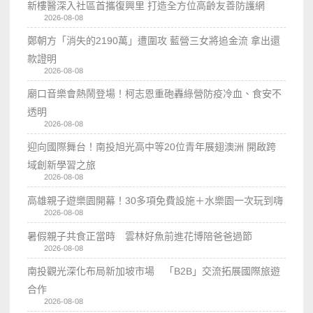
新樓醫深入社區首攜復興里 打造全方位高齡友善防護網
2026-08-08
鄭朝方「消失的2190萬」遭圍攻 藍營三女將追金流 拿出還
款證明
2026-08-08
廟口音樂會熱鬧登場！柯志恩重砲轟綠營防疫冷血、食安不
透明
2026-08-08
迎向國際舞台！南投旭光高中等20位青年展翅澳洲 開啟跨
域創新學習之旅
2026-08-08
高雄親子遊樂園開幕！30多項免費設施＋水樂園一次玩到嗨
2026-08-08
暑假親子共食正當時 雲林好魚前進花博陪爸爸過節
2026-08-08
南投觀光深化布局新加坡市場 「B2B」交流拓展國際旅遊
合作
2026-08-08