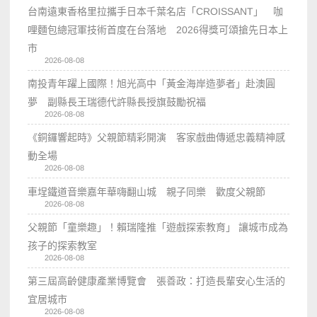
台南遠東香格里拉攜手日本千葉名店「CROISSANT」 咖
哩麵包總冠軍技術首度在台落地 2026得獎可頌搶先日本上
市
2026-08-08
南投青年躍上國際！旭光高中「黃金海岸造夢者」赴澳圓
夢 副縣長王瑞德代許縣長授旗鼓勵祝福
2026-08-08
《銅鑼響起時》父親節精彩開演 客家戲曲傳遞忠義精神感
動全場
2026-08-08
車埕鐵道音樂嘉年華嗨翻山城 親子同樂 歡度父親節
2026-08-08
父親節「童樂趣」！賴瑞隆推「遊戲探索教育」 讓城市成為
孩子的探索教室
2026-08-08
第三屆高齡健康產業博覽會 張善政：打造長輩安心生活的
宜居城市
2026-08-08