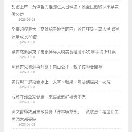
甜蜜上市！黃偉哲力推歸仁大目釋迦，邀全民體驗採果樂兼
做公益
2026-08-08
全臺規模最大「高雄親子遊樂園區」首日狂吸三萬人潮 輕軌
運量成長20倍
2026-08-08
梁育慈邀屏東子弟張博洋大啖美食推廣小吃 聯手掃街拜票
2026-08-08
阿蓮育兒資源再升級！崗山公托、親子館聯合開幕
2026-08-08
暑假親子遊嘉義水上 太空、糖果、咖啡到採果一次玩
2026-08-08
戒菸守護全家健康 來嘉戒菸好禮獎不完
2026-08-08
黃文醫師故居重啟變身「津本喫茶部」 黃敏惠：老屋新生
再添木都亮點
2026-08-08