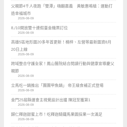
父親節4千人夜跑「雙潭」嗨翻嘉義 黃敏惠鳴槍：運動打
造幸福城市
2026-08-09
8,/10開放雙十連假臺金機票訂位
2026-08-09
高雄5區地形圖20多年首更新！楠梓、左營等最新圖資8月
20日上線
2026-08-09
跨域整合守護全家！鳳山醫院結合閱讀行動與健康宣導慶父
親節
2026-08-09
立馬吃一鍋推出「團團甲魚鍋」 帝王級食補正式登場
2026-08-09
金門25屆縣運會主視覺設計出爐 陳冠至獲第1
2026-08-09
歸仁釋迦甜蜜上市！吃釋迦騎鐵馬果園採果一次滿足
2026-08-09