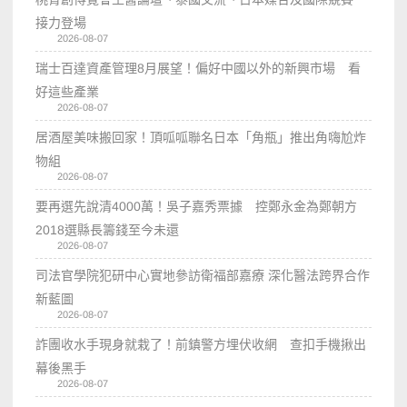
接力登場
2026-08-07
瑞士百達資產管理8月展望！偏好中國以外的新興市場 看
好這些產業
2026-08-07
居酒屋美味搬回家！頂呱呱聯名日本「角瓶」推出角嗨尬炸
物組
2026-08-07
要再選先說清4000萬！吳子嘉秀票據 控鄭永金為鄭朝方
2018選縣長籌錢至今未還
2026-08-07
司法官學院犯研中心實地參訪衛福部嘉療 深化醫法跨界合作
新藍圖
2026-08-07
詐團收水手現身就栽了！前鎮警方埋伏收網 查扣手機揪出
幕後黑手
2026-08-07