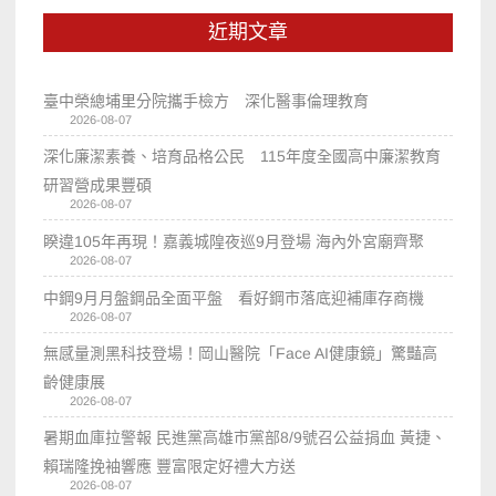
近期文章
臺中榮總埔里分院攜手檢方 深化醫事倫理教育
2026-08-07
深化廉潔素養、培育品格公民 115年度全國高中廉潔教育
研習營成果豐碩
2026-08-07
睽違105年再現！嘉義城隍夜巡9月登場 海內外宮廟齊聚
2026-08-07
中鋼9月月盤鋼品全面平盤 看好鋼市落底迎補庫存商機
2026-08-07
無感量測黑科技登場！岡山醫院「Face AI健康鏡」驚豔高
齡健康展
2026-08-07
暑期血庫拉警報 民進黨高雄市黨部8/9號召公益捐血 黃捷、
賴瑞隆挽袖響應 豐富限定好禮大方送
2026-08-07