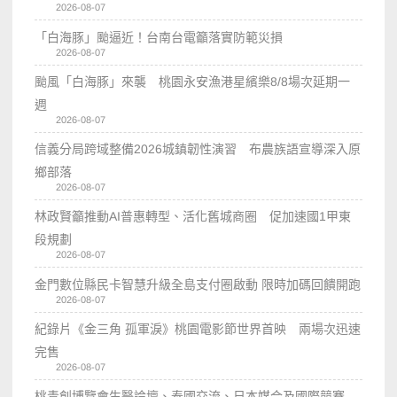
2026-08-07
「白海豚」颱逼近！台南台電籲落實防範災損
2026-08-07
颱風「白海豚」來襲 桃園永安漁港星繽樂8/8場次延期一
週
2026-08-07
信義分局跨域整備2026城鎮韌性演習 布農族語宣導深入原
鄉部落
2026-08-07
林政賢籲推動AI普惠轉型、活化舊城商圈 促加速國1甲東
段規劃
2026-08-07
金門數位縣民卡智慧升級全島支付圈啟動 限時加碼回饋開跑
2026-08-07
紀錄片《金三角 孤軍淚》桃園電影節世界首映 兩場次迅速
完售
2026-08-07
桃青創博覽會生醫論壇、泰國交流、日本媒合及國際競賽