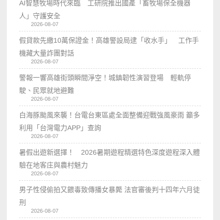
AI智慧牧場時代來臨 工研院推出國產「畜牧場保全機器
人」守護安全
2026-08-07
假貸款先繳10萬保證金！高雄警設局逮「收水手」 工作手
機藏大量詐團對話
2026-08-07
警報一響高雄街頭瞬間淨空！城鎮韌性演習登場 輕軌停
駛、民眾就地避難
2026-08-07
白海豚颱風來襲！台電台東區處全面整備迎戰強風豪雨 籲多
利用「台灣電力APP」查詢
2026-08-07
暑假出遊新選擇！ 2026暑期遊程精選特色深度遊程深入體
驗在地客庄與農村魅力
2026-08-07
男子性侵偷拍又餵毒致傳播女暴斃 法官審後判十四年六月徒
刑
2026-08-07