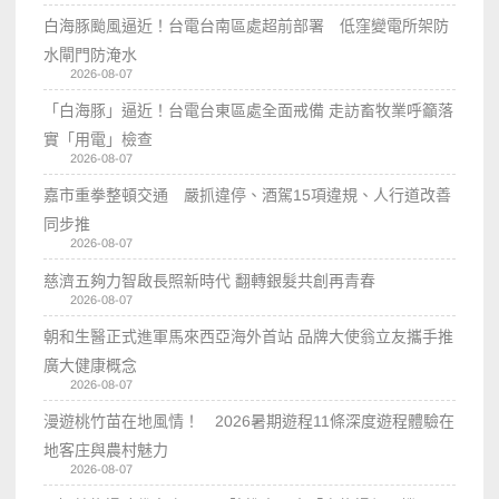
白海豚颱風逼近！台電台南區處超前部署 低窪變電所架防
水閘門防淹水
2026-08-07
「白海豚」逼近！台電台東區處全面戒備 走訪畜牧業呼籲落
實「用電」檢查
2026-08-07
嘉市重拳整頓交通 嚴抓違停、酒駕15項違規、人行道改善
同步推
2026-08-07
慈濟五夠力智啟長照新時代 翻轉銀髮共創再青春
2026-08-07
朝和生醫正式進軍馬來西亞海外首站 品牌大使翁立友攜手推
廣大健康概念
2026-08-07
漫遊桃竹苗在地風情！ 2026暑期遊程11條深度遊程體驗在
地客庄與農村魅力
2026-08-07