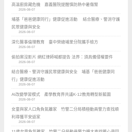
高溫廚房藏危機 嘉義醫院提醒慎防熱中暑傷腎
2026-08-07
埔基「爸爸健康同行」健康促進活動 結合醫療、警消守護
民眾健康與安全
2026-08-07
深化醫事倫理教育 臺中榮總埔里分院攜手檢方
2026-08-07
偷拍案沒影片 網紅律師喊都提告 法界：須具備侵權要件
2026-08-07
結合醫療、警消守護民眾健康與安全 埔基「爸爸健康同
行」健康促進活動
2026-08-07
AI改變學習模式 產學教育界共議K-12教育轉型新藍圖
2026-08-07
女童與家人口角負氣離家 竹警二分局積極動員警力查找順
利尋獲平安返家
2026-08-07
11歲女童負氣離家 竹警二分局動員警力擴大查找暖心尋回