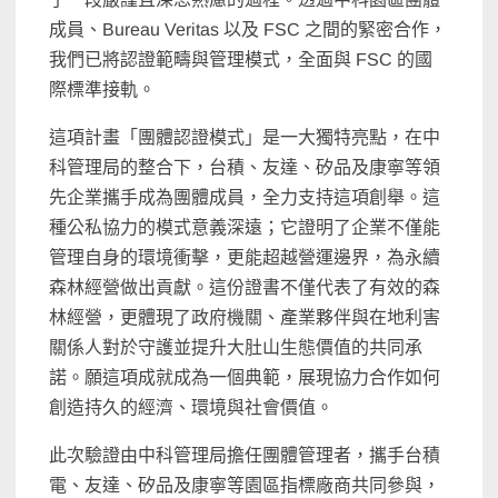
成員、Bureau Veritas 以及 FSC 之間的緊密合作，
我們已將認證範疇與管理模式，全面與 FSC 的國
際標準接軌。
這項計畫「團體認證模式」是一大獨特亮點，在中
科管理局的整合下，台積、友達、矽品及康寧等領
先企業攜手成為團體成員，全力支持這項創舉。這
種公私協力的模式意義深遠；它證明了企業不僅能
管理自身的環境衝擊，更能超越營運邊界，為永續
森林經營做出貢獻。這份證書不僅代表了有效的森
林經營，更體現了政府機關、產業夥伴與在地利害
關係人對於守護並提升大肚山生態價值的共同承
諾。願這項成就成為一個典範，展現協力合作如何
創造持久的經濟、環境與社會價值。
此次驗證由中科管理局擔任團體管理者，攜手台積
電、友達、矽品及康寧等園區指標廠商共同參與，