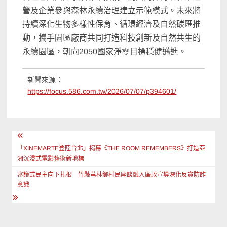
營及企業參與森林永續治理建立示範模式。未來將
持續深化生物多樣性保育、循環經濟及自然碳匯推
動，攜手園區廠商共同打造科技創新及自然共生的
永續園區，朝向2050國家淨零目標穩健邁進。
新聞來源：
https://focus.586.com.tw/2026/07/07/p394601/
文
章
「XINEMARTE登陸台北」揭幕《THE ROOM REMEMBERS》打造亞
洲沉浸式電影藝術新地標
導
審議式民主向下扎根 竹縣芎林鄉村民座談融入廉政宣導深化反貪防詐
覽
意識