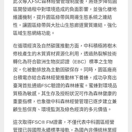
此次導入FSC森林經營管理制度後，將逐步降低園
區開發過程中對環境造成的負面影響，並強化棲地
維護機制，提升園區綠帶與周邊生態系統之連結
性，讓園區綠帶與大肚山生態廊道實質連結，強化
區域生態網絡功能。
在循環經濟及自然碳匯推動方面，中科積極將樹木
修枝產生的木質資材資源化利用，透過熱裂解技術
轉化為符合歐洲生物炭認證（EBC）標準之生物
炭，化被動排放為主動固碳保存。同時，園區廠商
台積電亦結合森林經營推動林下養蜂，成功孕育出
臺灣首批通過FSC驗證的森林蜂蜜。蜜蜂對環境品
質極為敏感，其生存及授粉狀況可作為森林健康的
重要指標，也象徵中科森林經營管理已逐步建立兼
顧生態保育、環境監測及綠色經濟的多元價值。
這次取得FSC® FM證書，不僅代表中科園區經營
管理已與國際永續標準接軌，為國內非傳統林業經