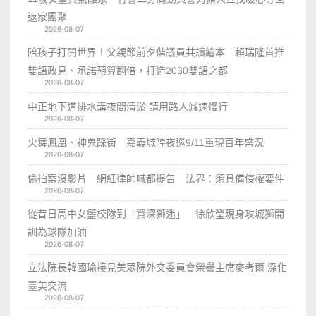
返家團聚
2026-08-07
陪孩子打開世界！父親節前夕偕議員共讀繪本 賴瑞隆首推
雙語政見、承諾預算翻倍，打造2030雙語之都
2026-08-07
中正地下道排水溝夜間清淤 請用路人減速慢行
2026-08-07
火舞鳳凰、神鬼踩街 嘉義城隍夜巡9/11重現百年盛況
2026-08-07
偷拍案沒影片 網紅律師喊都提告 法界：須具備侵權要件
2026-08-07
從昔日高中女籃校隊到「資深獅迷」 徐欣瑩現身攻城獅開
訓為球隊加油
2026-08-07
立法院長韓國瑜接見美眾院外交委員會榮譽主席麥考爾 深化
臺美交流
2026-08-07