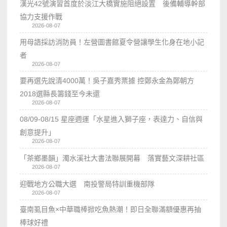
漢光42號演習首度於淡江大橋實施阻絕設置 後備輔導幹部
協力支援作戰
2026-08-07
用母語採訪消防員！左營圖書館夏令營讓學生化身在地小記
者
2026-08-07
要再選先說清4000萬！吳子嘉秀票據 控鄭永金為鄭朝方
2018選縣長籌錢至今未還
2026-08-07
08/09-08/15 星座週運「水星進入獅子座，表達力、自信與
創意提升」
2026-08-07
「茶鄉墨韻」濁水溪社大書法聯展開幕 落實藝文深耕社區
2026-08-07
迎戰地方公職大選 南投警局特訓重機部隊
2026-08-07
臺南虱目魚×中華職棒掀吃魚熱潮！即日全聯滿額優惠再抽
棒球好禮