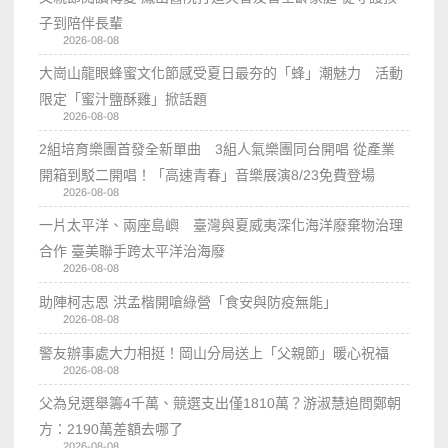
子到陪伴長輩
2026-08-08
大崗山龍眼蜂蜜文化節感受夏日最夯的「蜂」潮魅力 活動
限定「蜜汁鹽酥雞」掀話題
2026-08-08
2組培育樂團首發全新單曲 3組人氣樂團同台開唱 從產業
開箱到駁二開唱！「高速青春」音樂展演8/23免費登場
2026-08-08
一片太平洋、兩座島嶼 臺灣與夏威夷深化海洋廢棄物治理
合作 臺美聯手跨太平洋治海廢
2026-08-08
助陣柯志恩 洪孟楷開嗆綠營「食安與防疫無能」
2026-08-08
警友辦事處大力相挺！岡山分局送上「父親節」暖心祝福
2026-08-08
父為兒選舉籌4千萬、競選支出僅1810萬？游淑慧追問鄭朝
方：2190萬差額去哪了
2026-08-08