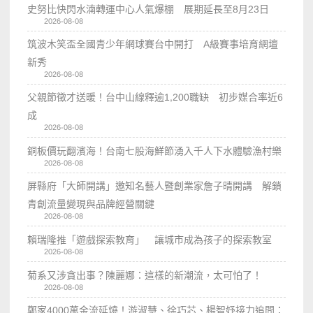
史努比快閃水湳轉運中心人氣爆棚 展期延長至8月23日
2026-08-08
筑波木笑盃全國青少年網球賽台中開打 A級賽事培育網壇
新秀
2026-08-08
父親節徵才送暖！台中山線釋逾1,200職缺 初步媒合率近6
成
2026-08-08
銅板價玩翻濱海！台南七股海鮮節湧入千人下水體驗漁村樂
2026-08-08
屏縣府「大師開講」邀知名藝人暨創業家詹子晴開講 解鎖
青創流量變現與品牌經營關鍵
2026-08-08
賴瑞隆推「遊戲探索教育」 讓城市成為孩子的探索教室
2026-08-08
菊系又涉貪出事？陳麗娜：這樣的新潮流，太可怕了！
2026-08-08
鄭家4000萬金流延燒！游淑慧、徐巧芯、楊智妤接力追問：