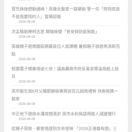
冒充妹妹想躲通緝！高雄女盤查一路硬拗 警一句「妳到底是
不是我要找的人」當場認栽
2026-08-08
洪孟楷助陣柯志恩 開嗆綠營「食安與防疫無能」
2026-08-08
高雄親子遊樂園區開幕首日人氣爆棚 暑假親子旅遊再添新亮
點
2026-08-08
校園電子煙暴增逾七倍！議員轟南市府反毒宣導淪為紙上談
兵
2026-08-08
高市衛生局8月父親節篩檢專案送百元超商禮券 快揪爸媽一
起來
2026-08-08
中正地下道排水溝夜間清淤 高市水利局請用路人減速慢行
2026-08-08
從親子冒險、都會情感到生命思辨 「2026正港雄有戲」三