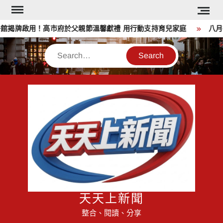
Skip
to
揭牌啟用！高市府於父親節溫馨獻禮 用行動支持育兒家庭
八月祖
content
Search
天天上新聞
整合、閱讀、分享