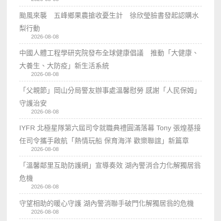
颱風來襲 五峰鄉果農搶收憂生計 徐欣瑩臉書發起認購水
梨行動
2026-08-08
中國人體工程學研究院發布全球健康倡議 推動「大健康、
大養生、大防疫」新生活系統
2026-08-08
「父親節」岡山分局警友辦事處溫馨慰勞 感謝「人民保姆」
守護治安
2026-08-08
IYFR 北極星隊第六屆司令就職典禮圓滿落幕 Tony 張煌基接
任司令攜手啟航「熱情玩船 保育海洋 歡樂聯誼」新篇章
2026-08-08
「溫馨鄰里互助防護網」宣導奏效 湖內警消合力化解獨居翁
危機
2026-08-08
守望相助的暖心守護 湖內警消聯手破門化解獨居翁的危機
2026-08-08