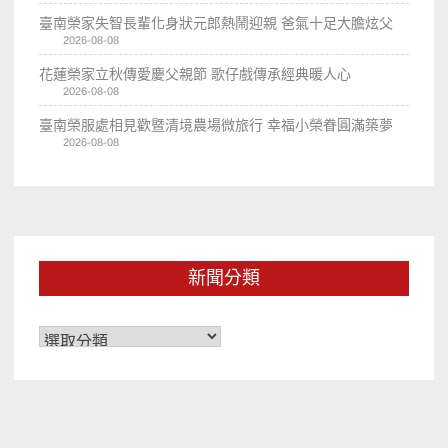
臺南榮家失智長輩化身狀元郎熱鬧迎親 爸氣十足大膽炫父
2026-08-08
花蓮榮家立秋傳愛慶父親節 歌仔戲傳承經典暖人心
2026-08-08
臺南榮服處相見歡暨清境農場微旅行 幸福小榮眷圓滿築夢
2026-08-08
新聞分類
新
聞
分
類