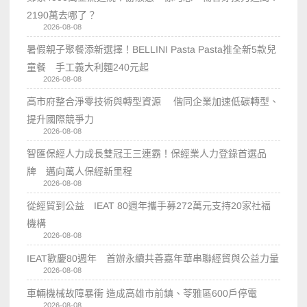
2190萬去哪了？
2026-08-08
暑假親子聚餐添新選擇！BELLINI Pasta Pasta推全新5款兒
童餐 手工義大利麵240元起
2026-08-08
高市府整合淨零技術與轉型資源 偕同企業加速低碳轉型、
提升國際競爭力
2026-08-08
智匯保經人力成長雙冠王三連霸！保經業人力登錄首選品
牌 邁向萬人保經新里程
2026-08-08
從經貿到公益 IEAT 80週年攜手募272萬元支持20家社福
機構
2026-08-08
IEAT歡慶80週年 首辦永續共善嘉年華串聯經貿與公益力量
2026-08-08
車輛機械故障暴衝 造成高雄市前鎮、苓雅區600戶停電
2026-08-08