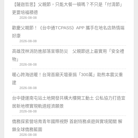
【薩迦哲思】父親節，只能大餐一頓嗎？不只是「付清節」
更要培福積德
2026-08-08
歡慶父親節！《台中通TCPASS》APP 攜手在地名店熱情端
好康
2026-08-08
高雄茂林消防進部落宣導防災 父親節送上最實用「安全禮
物」
2026-08-08
暖心跨海送暖！台灣首廟天壇豪捐「300萬」助熊本震災重
建
2026-08-08
台中捷運南屯站土地開發共構大樓開工動土 公私協力打造宜
居新地標實現軌道經濟願景
2026-08-08
僑務探索營培育青年國際視野 首創特務桌遊與實境闖關 解
鎖全球僑務藍圖
2026-08-08