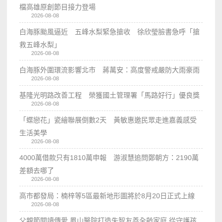
檔高雄原創節目接力登場
2026-08-08
白海豚颱風逼近 五峰水梨緊急搶收 徐欣瑩臉書急呼「搶
救五峰水梨」
2026-08-08
白海豚外圍環流影響北市 蔣萬安：高度警戒嚴防大雨豪雨
2026-08-08
基隆光明路改善工程 榮獲國土管理署「馬路好行」優良獎
2026-08-08
「蝶戀花」瓷繪聯展倒數2天 黃敏惠邀民眾走進嘉義感受
生活美學
2026-08-08
4000萬借款只有1810萬申報 游淑慧追問鄭朝方：2190萬
差額去哪了
2026-08-08
高市都發局：楠梓等5區最新地形圖將於8月20日正式上線
2026-08-08
父親節閱讀傳愛 鳳山醫院打造失智友善全齡家庭 從守護孩