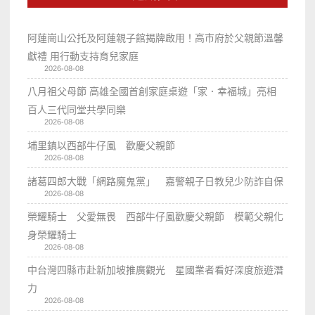
阿蓮崗山公托及阿蓮親子館揭牌啟用！高市府於父親節溫馨
獻禮 用行動支持育兒家庭
2026-08-08
八月祖父母節 高雄全國首創家庭桌遊「家．幸福城」亮相
百人三代同堂共學同樂
2026-08-08
埔里鎮以西部牛仔風 歡慶父親節
2026-08-08
諸葛四郎大戰「網路魔鬼黨」 嘉警親子日教兒少防詐自保
2026-08-08
榮耀騎士 父愛無畏 西部牛仔風歡慶父親節 模範父親化
身榮耀騎士
2026-08-08
中台灣四縣市赴新加坡推廣觀光 星國業者看好深度旅遊潛
力
2026-08-08