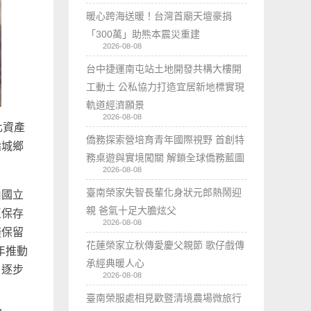
暖心跨海送暖！台灣首廟天壇豪捐
「300萬」助熊本震災重建
2026-08-08
台中捷運南屯站土地開發共構大樓開
工動土 公私協力打造宜居新地標實現
軌道經濟願景
2026-08-08
化資產
僑務探索營培育青年國際視野 首創特
論城鄉
務桌遊與實境闖關 解鎖全球僑務藍圖
2026-08-08
臺南榮家失智長輩化身狀元郎熱鬧迎
由國立
親 爸氣十足大膽炫父
區保存
2026-08-08
僅保留
花蓮榮家立秋傳愛慶父親節 歌仔戲傳
年推動
承經典暖人心
，逐步
2026-08-08
臺南榮服處相見歡暨清境農場微旅行