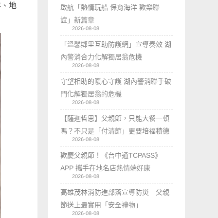
存、地
啟航「熱情玩船 保育海洋 歡樂聯
誼」新篇章
2026-08-08
「溫馨鄰里互助防護網」宣導奏效 湖
內警消合力化解獨居翁危機
2026-08-08
守望相助的暖心守護 湖內警消聯手破
門化解獨居翁的危機
2026-08-08
【薩迦哲思】父親節，只能大餐一頓
嗎？不只是「付清節」更要培福積德
2026-08-08
歡慶父親節！《台中通TCPASS》
APP 攜手在地名店熱情端好康
2026-08-08
高雄茂林消防進部落宣導防災 父親
節送上最實用「安全禮物」
2026-08-08