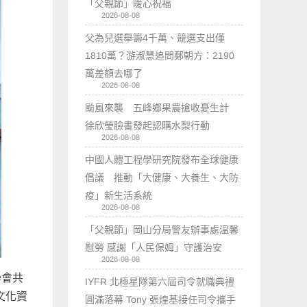
「父親節」暖心祝福
2026-08-08
父為兒選舉籌4千萬、競選支出僅
1810萬？游淑慧追問鄭朝方：2190
萬差額去哪了
2026-08-08
颱風來襲 五峰鄉果農搶收憂生計
徐欣瑩臉書發起認購水梨行動
2026-08-08
中國人體工程學研究院發布全球健康
倡議 推動「大健康、大養生、大防
疫」新生活系統
2026-08-08
「父親節」岡山分局警友辦事處溫馨
慰勞 感謝「人民保姆」守護治安
2026-08-08
學會共
IYFR 北極星隊第六屆司令就職典禮
文化資
圓滿落幕 Tony 張煌基接任司令攜手