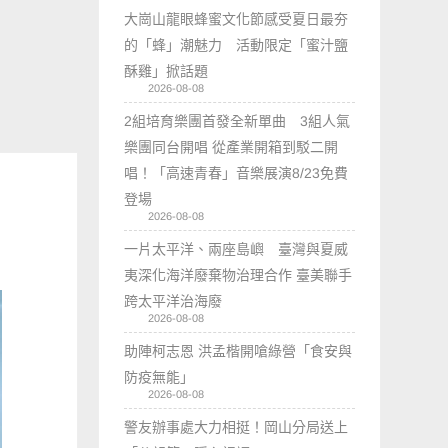
大崗山龍眼蜂蜜文化節感受夏日最夯
的「蜂」潮魅力 活動限定「蜜汁鹽
酥雞」掀話題
2026-08-08
2組培育樂團首發全新單曲 3組人氣
樂團同台開唱 從產業開箱到駁二開
唱！「高速青春」音樂展演8/23免費
登場
2026-08-08
一片太平洋、兩座島嶼 臺灣與夏威
夷深化海洋廢棄物治理合作 臺美聯手
跨太平洋治海廢
2026-08-08
助陣柯志恩 洪孟楷開嗆綠營「食安與
防疫無能」
2026-08-08
警友辦事處大力相挺！岡山分局送上