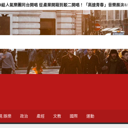
開唱 從產業開箱到駁二開唱！「高速青春」音樂展演8/23免費登場
視.娛樂
政治
產經
文教
國際
運動