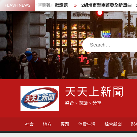
Skip
汁鹽酥雞」掀話題
FLASH NEWS
2組培育樂團首發全新單曲 3組人氣樂團同台
to
content
Search
天天上新聞
整合、閱讀、分享
社會
地方
專題
消費生活
綜合新聞
影