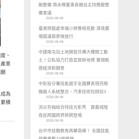
颱整備 周永暉董事長親自主持應變整
備會議
2026-08-08
臺南榮服處幸福小榮眷相見歡 清境農
場圓滿築夢微旅行
2026-08-08
中捷南屯站土地開發共構大樓開工動
制度、
土！公私協力打造宜居新地標 實現軌
工產業
道經濟新願景
同願
2026-08-08
中彰投分署技能選手全國賽表現亮眼
機器人系統整合、汽車技術包辦前3
民成為
2026-08-08
，累積
消災夯枷結合特技光影秀 嘉義城隍
夜巡跨國跨界熱鬧登場
2026-08-08
台中市技職教育再攀高峰！ 全國技能
競賽勇奪23面獎牌