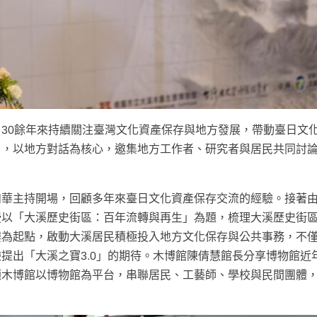
30餘年來持續關注臺灣文化資產保存與地方發展，帶動臺日文
」，以地方對話為核心，邀集地方工作者、研究者與居民共同討
如華主持開場，回顧多年來臺日文化資產保存交流的經驗。接著
授以「大溪歷史街區：百年流轉與再生」為題，梳理大溪歷史街
樓為起點，啟動大溪居民積極投入地方文化保存與公共事務，不
提出「大溪之寶3.0」的期待。木博館陳倩慧館長分享博物館近
顧木博館以博物館為平台，串聯居民、工藝師、學校與民間團體