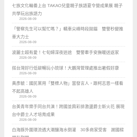
七族文化輪番上台 TAKAO兒童親子族語夏令營成果展 親子
共學玩出族語力
2026-08-09
「警察先生可以幫忙嗎？」轎車尖峰時段拋錨 雙警秒變推
車大力士
2026-08-09
波麗士超有愛！七旬婦深夜迷途 雙警牽手安撫暖送返家
2026-08-09
搭台灣好行低碳暢玩小琉球！大鵬灣管理處推出暑假好康
2026-08-09
黃彥毓：國民黨用「雙標人物」當發言人，跟柯志恩一樣看
不起高雄人
2026-08-09
台美青年樂手同台共演！跨國並肩彩排激盪爵士新火花 展現
台中爵士人才培育成果
2026-08-09
白海豚外圍環流遇大潮釀海水倒灌 30多商家受害 謝國樑