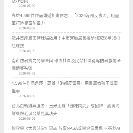
親赴慰問
2026-08-09
高雄4,599件作品傳遞拒毒信念 「2026港都反毒盃」用畫
筆打造兒童防毒力
2026-08-09
龍井首座風雨籃球場啟用！中市運動局長攜夢想家球星3對3
尬球技
2026-08-09
南市防暴實力閃耀全國 環湖社區及民榮社區勇奪防暴戲劇全
國競賽殊榮
2026-08-09
4,599件作品角逐！高雄「港都反毒盃」用畫筆教孩子識毒
拒毒
2026-08-09
台北白斬雞藏強者！玉米土雞「雞凍閃亮」成招牌 龍洞海
鮮餐廳老派台菜見真功夫
2026-08-09
徐欣瑩《大雲時堂》專訪 放棄NASA獎學金留家鄉 主張雙AI