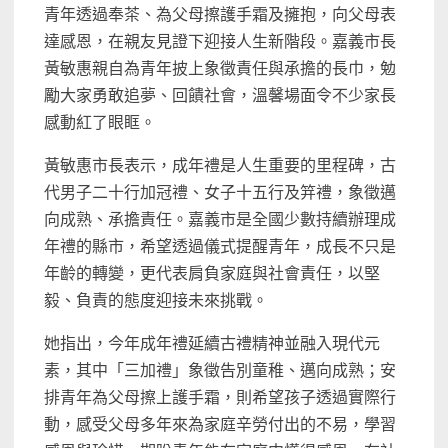
青年透過奉茶、為父母擦護手霜及擁抱，向父母表
達感恩，在親友見證下迎接人生新階段。嘉義市長
黃敏惠親自為青年披上象徵責任與承擔的長巾，勉
勵大家勇敢追夢、回饋社會，溫馨場面令不少家長
感動紅了眼眶。
黃敏惠市長表示，成年禮是人生重要的里程碑，古
代男子二十行加冠禮、女子十五行及笄禮，象徵邁
向成熟、承擔責任。嘉義市是全國少數持續辦理成
年禮的縣市，希望透過儀式提醒青年，成長不只是
年齡的轉變，更代表肩負家庭與社會責任，以堅
毅、負責的態度迎接未來挑戰。
她指出，今年成年禮延續古禮精神並融入現代元
素，其中「三加禮」象徵告別童稚、邁向成熟；安
排青年為父母擦上護手霜，則希望孩子透過實際行
動，感受父母多年來為家庭辛勞付出的不易，學習