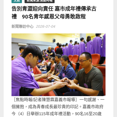
文教
新聞來源:焦點時報
告別青澀迎向責任 嘉市成年禮傳承古
禮 90名青年感恩父母勇敢啟程
新聞聯訪中心
2026-07-04
［焦點時報/記者陳慧霖嘉義市報導］一句感謝、一
個擁抱，成為青春成長最珍貴的印記。嘉義市政府
今（4）日舉辦115年成年禮活動，90名16至20歲