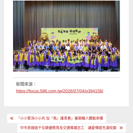
新聞來源：
https://focus.586.com.tw/2026/07/04/p394156/
文
「小小警消小小兵 加『馬』護青春」暑期職人體驗來囉
章
中市表揚逾千位績優教育及交通導護志工 讓愛傳遞充滿校園