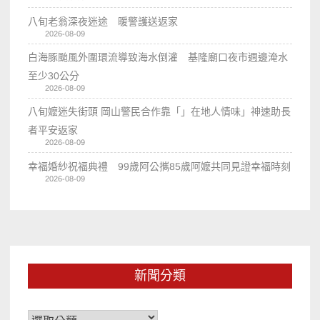
八旬老翁深夜迷途 暖警護送返家
2026-08-09
白海豚颱風外圍環流導致海水倒灌 基隆廟口夜市週邊淹水
至少30公分
2026-08-09
八旬嬤迷失街頭 岡山警民合作靠「」在地人情味」神速助長
者平安返家
2026-08-09
幸福婚紗祝福典禮 99歲阿公𢹂85歲阿嬤共同見證幸福時刻
2026-08-09
新聞分類
新