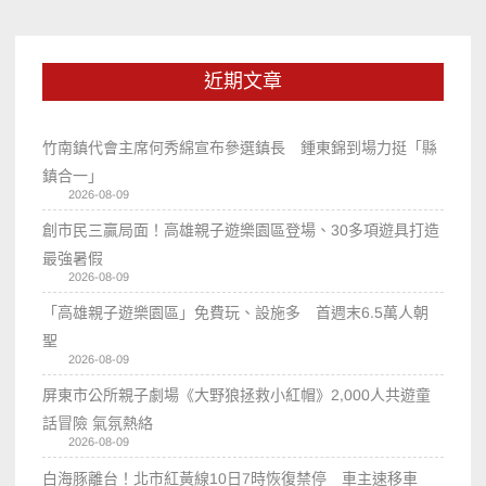
近期文章
竹南鎮代會主席何秀綿宣布參選鎮長 鍾東錦到場力挺「縣
鎮合一」
2026-08-09
創市民三贏局面！高雄親子遊樂園區登場、30多項遊具打造
最強暑假
2026-08-09
「高雄親子遊樂園區」免費玩、設施多 首週末6.5萬人朝
聖
2026-08-09
屏東市公所親子劇場《大野狼拯救小紅帽》2,000人共遊童
話冒險 氣氛熱絡
2026-08-09
白海豚離台！北市紅黃線10日7時恢復禁停 車主速移車