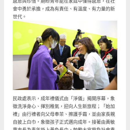
感恩與珍惜。期盼青年能在家庭中懂得感恩，在社
會中勇於承擔，成為有責任、有溫度、有力量的新
世代。
民政處表示，成年禮儀式由「淨儀」揭開序幕，象
徵洗淨身心、揮別稚氣，迎向人生新旅程；「始加
禮」由行禮者向父母奉茶、擦護手霜，並由家長親
自披上白巾，象徵孩子正式邁向成年。接著由黃敏
惠市長為青年掛上黃色長巾，勉勵大家肩負社會責