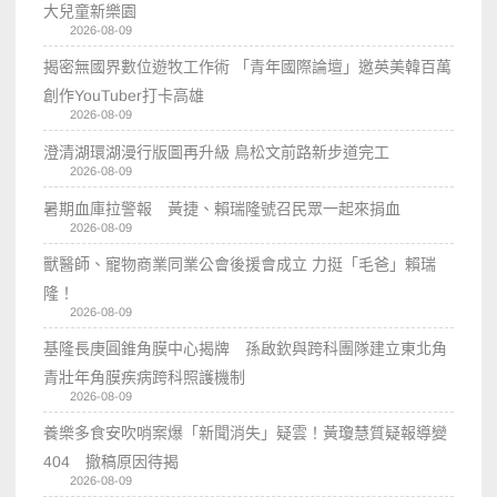
大兒童新樂園
2026-08-09
揭密無國界數位遊牧工作術 「青年國際論壇」邀英美韓百萬
創作YouTuber打卡高雄
2026-08-09
澄清湖環湖漫行版圖再升級 鳥松文前路新步道完工
2026-08-09
暑期血庫拉警報 黃捷、賴瑞隆號召民眾一起來捐血
2026-08-09
獸醫師、寵物商業同業公會後援會成立 力挺「毛爸」賴瑞
隆！
2026-08-09
基隆長庚圓錐角膜中心揭牌 孫啟欽與跨科團隊建立東北角
青壯年角膜疾病跨科照護機制
2026-08-09
養樂多食安吹哨案爆「新聞消失」疑雲！黃瓊慧質疑報導變
404 撤稿原因待揭
2026-08-09