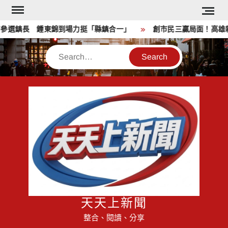
Skip
to
選鎮長 鍾東錦到場力挺「縣鎮合一」
創市民三贏局面！高雄親子
content
Search
天天上新聞
整合、閱讀、分享