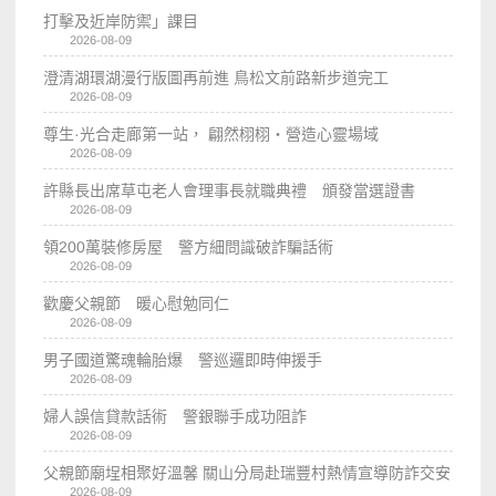
打擊及近岸防禦」課目
2026-08-09
澄清湖環湖漫行版圖再前進 鳥松文前路新步道完工
2026-08-09
尊生·光合走廊第一站， 翩然栩栩・營造心靈場域
2026-08-09
許縣長出席草屯老人會理事長就職典禮 頒發當選證書
2026-08-09
領200萬裝修房屋 警方細問識破詐騙話術
2026-08-09
歡慶父親節 暖心慰勉同仁
2026-08-09
男子國道驚魂輪胎爆 警巡邏即時伸援手
2026-08-09
婦人誤信貸款話術 警銀聯手成功阻詐
2026-08-09
父親節廟埕相聚好溫馨 關山分局赴瑞豐村熱情宣導防詐交安
2026-08-09