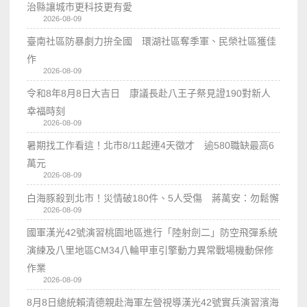
治縣讓城市更科技更有愛
2026-08-09
臺南社區防暴劇力拚全國 環湖社區奪季軍、民榮社區獲佳
作
2026-08-09
令和8年8月8日大吉日 康議長赴八王子祭見證190對新人
幸福時刻
2026-08-09
暑期找工作看這！北市8/11起連4天徵才 逾580職缺最高6
萬元
2026-08-09
白海豚殺到北市！災情破180件、5人受傷 蔣萬安：勿鬆懈
2026-08-09
國軍漢光42號演習桃園地區進行「陸射劍二」防空飛彈系統
演練及八里地區CM34八輪甲車引擎動力異常戰場機動保修
作業
2026-08-09
8月8日總統賴清德親赴海軍左營視導漢光42號實兵演習濱海