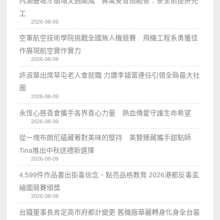
內湖邊坡才崩塌又遇颱風 蔣萬安冒雨勘查：安全前提拚完
工
2026-08-09
空軍航空技術學院挑戰全國無人機競賽 飛機工程系勇獲佳
作展現航空實作實力
2026-08-09
許淑華出席草屯老人會就職 力讚李鎗富連任引領全縣最大社
團
2026-08-09
永恆心慈善會攜手各界善心力量 熱血傳愛守護生命希望
2026-08-09
從一塊布朗尼蘊藏著對美味的堅持 美贊臻藏攜手甜點師
Tina推出中秋送禮新選擇
2026-08-09
4,599件作品畫出拒毒信念、點亮品格教育 2026港都反毒盃
繪圖競賽頒獎
2026-08-09
台鐵董事長肯定高市府都計變更 舊機廠華麗轉身化身全台最