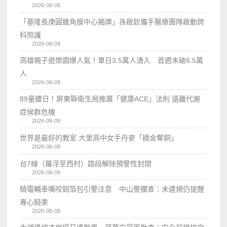
2026-08-09
「基隆長庚圓錐角膜中心揭牌」孫啟欽攜手醫療團隊啟動跨
科照護
2026-08-09
高雄親子遊樂園爆人氣！單日3.5萬人湧入 首週末破6.5萬
人
2026-08-09
89量腰日！屏東縣衛生局推廣「健康ACE」法則 遠離代謝
症候群危機
2026-08-09
世界是最好的教室 大里高中女手丹麥「摘金奪銅」
2026-08-09
台7線（羅浮至西村）路段解除預警性封閉
2026-08-09
騎電輔車嘴咬鋁箔包引警注意 中山警攔查：未違規仍提醒
專心騎乘
2026-08-09