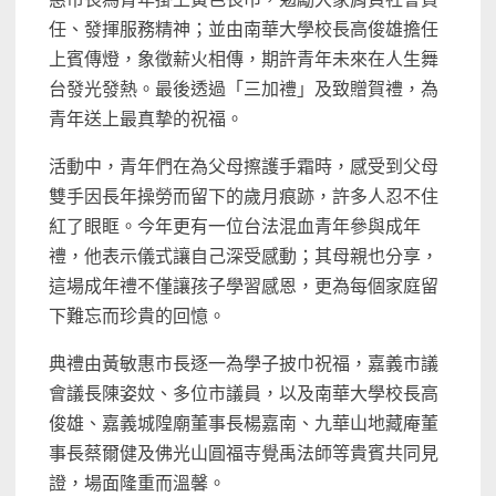
任、發揮服務精神；並由南華大學校長高俊雄擔任
上賓傳燈，象徵薪火相傳，期許青年未來在人生舞
台發光發熱。最後透過「三加禮」及致贈賀禮，為
青年送上最真摯的祝福。
活動中，青年們在為父母擦護手霜時，感受到父母
雙手因長年操勞而留下的歲月痕跡，許多人忍不住
紅了眼眶。今年更有一位台法混血青年參與成年
禮，他表示儀式讓自己深受感動；其母親也分享，
這場成年禮不僅讓孩子學習感恩，更為每個家庭留
下難忘而珍貴的回憶。
典禮由黃敏惠市長逐一為學子披巾祝福，嘉義市議
會議長陳姿妏、多位市議員，以及南華大學校長高
俊雄、嘉義城隍廟董事長楊嘉南、九華山地藏庵董
事長蔡爾健及佛光山圓福寺覺禹法師等貴賓共同見
證，場面隆重而溫馨。