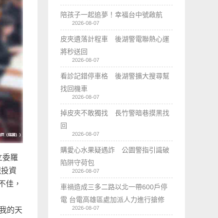
陪孩子一起追夢！幸福台中號啟航
2026-08-07
皮夾遺落計程車 後湖警電聯熱心運
將秒送回
2026-08-07
看診記錯停車格 後湖警擴大搜尋幫
找回機車
2026-08-07
掉皮夾不敢獨找 長竹警暗巷摸黑找
回
2026-08-07
購愛心水果疑遇詐 公園警指引識破
立委羅
陷阱守荷包
視投資
2026-08-07
不佳，
車禍造成三多二路以北一帶600戶停
電 台電高雄區處加派人力進行搶修
2026-08-07
《我的天