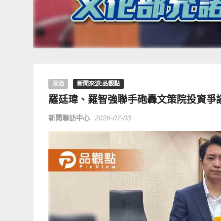
政治
新聞來源:品觀點
羅廷瑋、羅智強聯手砲轟文策院投資爭
新聞聯訪中心
2026-07-03