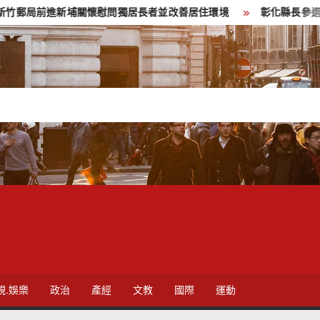
進新埔關懷慰問獨居長者並改善居住環境
彰化縣長參選人魏平政彰
視.娛樂
政治
產經
文教
國際
運動