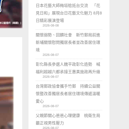
日本花藝大師梅垣稔抵台交流 「花
見日和」展現台日花藝文化魅力 8月8
日精彩展演登場
2026-08-08
關懷弱勢、回饋社會 新竹郵局前進
新埔關懷慰問獨居長者並改善居住環
境
2026-08-07
彰化縣長參選人魏平政彰化造勢 喊
福利超越六都承接王惠美施政再升級
2026-08-07
台灣郵政協會攜手竹郵 持續公益關
懷暨改善獨居長者居住環境傳遞溫暖
愛心
2026-08-07
父親節關心爸爸心理健康 桃衛生局
籲正視男性壓力
2026-08-07