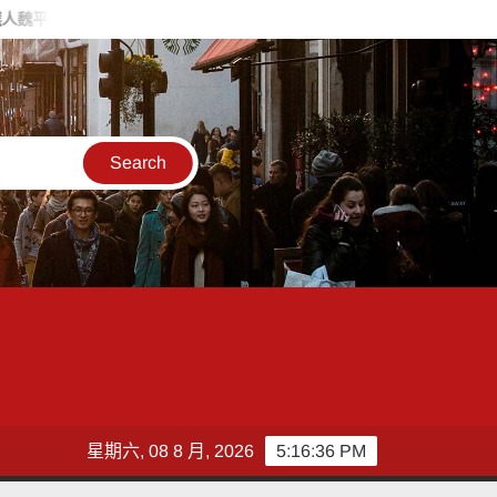
化造勢 喊福利超越六都承接王惠美施政再升級
台灣郵政協會攜
星期六, 08 8 月, 2026
5:16:38 PM