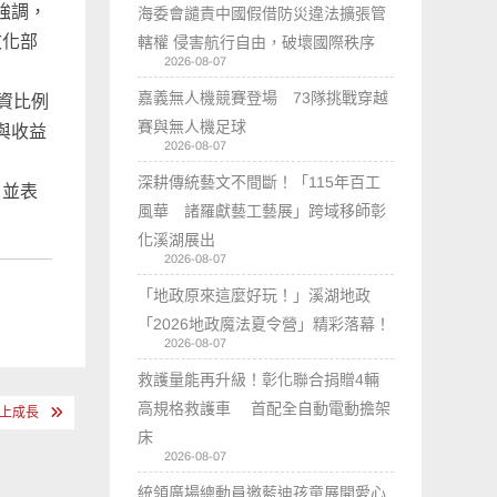
他強調，
海委會譴責中國假借防災違法擴張管
文化部
轄權 侵害航行自由，破壞國際秩序
2026-08-07
嘉義無人機競賽登場 73隊挑戰穿越
資比例
賽與無人機足球
與收益
2026-08-07
深耕傳統藝文不間斷！「115年百工
，並表
風華 諸羅獻藝工藝展」跨域移師彰
化溪湖展出
2026-08-07
「地政原來這麼好玩！」溪湖地政
「2026地政魔法夏令營」精彩落幕！
2026-08-07
救護量能再升級！彰化聯合捐贈4輛
高規格救護車 首配全自動電動擔架
向上成長
床
2026-08-07
統領廣場總動員邀藍迪孩童展開愛心