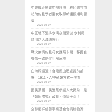
中東戰火影響申辦護照 移民署竹市
站助約旦學者妻女取得新護照順利留
臺
2026-08-07
中正地下道排水溝夜間清淤 水利局:
請用路人減速慢行
2026-08-07
戰火無情約旦母女護照卡關 移民官
有情一路陪伴化解危機
2026-08-07
白海豚逼近！台電鳳山區處提前部
署 1911、APP通報方式一次看
2026-08-07
國民黨團：民進黨參選人大撒幣 是
「類固醇式」政見、債留子孫！
2026-08-07
全聯慶祥慈善事業基金會捐贈物資