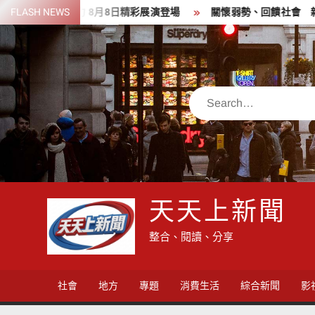
Skip
化魅力 8月8日精彩展演登場
FLASH NEWS
關懷弱勢、回饋社會 新竹郵局前
to
content
Search
天天上新聞
整合、閱讀、分享
社會
地方
專題
消費生活
綜合新聞
影