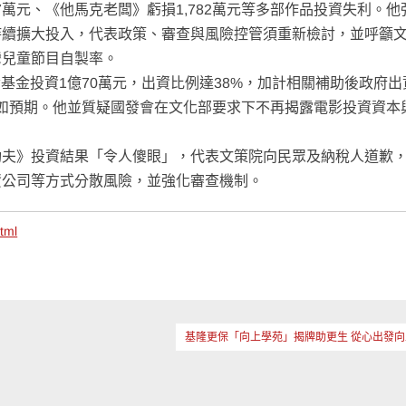
437萬元、《他馬克老闆》虧損1,782萬元等多部作品投資失利。
持續擴大投入，代表政策、審查與風險控管須重新檢討，並呼籲
灣兒童節目自製率。
發基金投資1億70萬元，出資比例達38%，加計相關補助後政府出
效不如預期。他並質疑國發會在文化部要求下不再揭露電影投資資本
功夫》投資結果「令人傻眼」，代表文策院向民眾及納稅人道歉
資公司等方式分散風險，並強化審查機制。
tml
基隆更保「向上學苑」揭牌助更生 從心出發