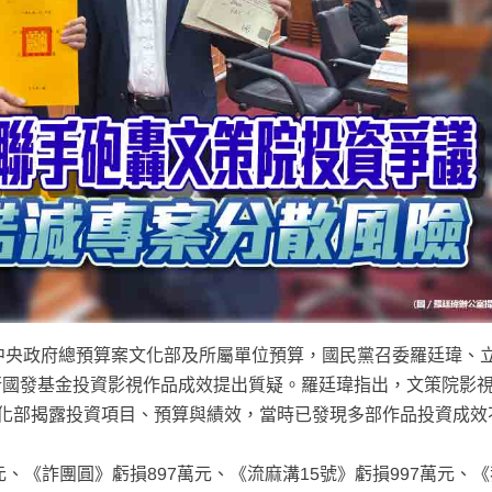
度中央政府總預算案文化部及所屬單位預算，國民黨召委羅廷瑋、
行國發基金投資影視作品成效提出質疑。羅廷瑋指出，文策院影
文化部揭露投資項目、預算與績效，當時已發現多部作品投資成效
。
、《詐團圓》虧損897萬元、《流麻溝15號》虧損997萬元、