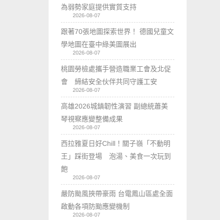
為弱勢家庭提供實質支持
2026-08-07
跟著70張地圖探索世界！ 德國兒童文
學地圖在臺中綠美圖展出
2026-08-07
桃園勞檢處攜手營造職業工會及北促
會 締結安全伙伴共同守護工安
2026-08-07
高雄2026城鎮韌性演習 副總統蕭美
琴視察應變整備成果
2026-08-07
西拉雅夏日好Chill！關子嶺「不動明
王」踩街登場 泡湯、美食一次玩到
飽
2026-08-07
嚴防颱風挾帶豪雨 台電鳳山區處全面
啟動各項防颱應變機制
2026-08-07