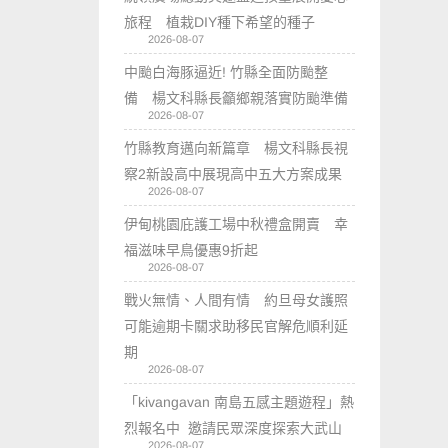
旅程 植栽DIY種下希望的種子
2026-08-07
中颱白海豚逼近! 竹縣全面防颱整
備 楊文科縣長籲鄉親落實防颱準備
2026-08-07
竹縣教育邁向新篇章 楊文科縣長視
察2新設高中展現高中五大方案成果
2026-08-07
伊甸桃園庇護工場中秋禮盒開賣 幸
福滋味早鳥優惠9折起
2026-08-07
戰火無情、人間有情 約旦母女護照
可能逾期卡關求助移民官解危順利延
期
2026-08-07
「kivangavan 南島五感主題遊程」熱
烈報名中 邀請民眾深度探索大武山
2026-08-07