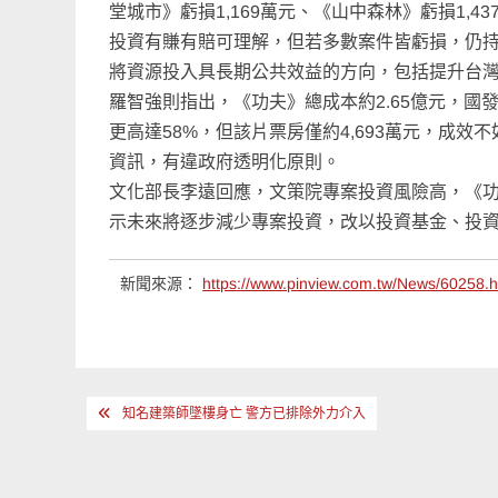
堂城市》虧損1,169萬元、《山中森林》虧損1,
投資有賺有賠可理解，但若多數案件皆虧損，仍
將資源投入具長期公共效益的方向，包括提升台
羅智強則指出，《功夫》總成本約2.65億元，國
更高達58%，但該片票房僅約4,693萬元，成
資訊，有違政府透明化原則。
文化部長李遠回應，文策院專案投資風險高，《
示未來將逐步減少專案投資，改以投資基金、投
新聞來源：
https://www.pinview.com.tw/News/60258.h
文
知名建築師墜樓身亡 警方已排除外力介入
章
導