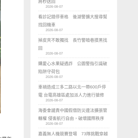
將秒送回
2026-08-07
看診記錯停車格 後湖警擴大搜尋幫
找回機車
2026-08-07
掉皮夾不敢獨找 長竹警暗巷摸黑找
回
2026-08-07
購愛心水果疑遇詐 公園警指引識破
陷阱守荷包
2026-08-07
車禍造成三多二路以北一帶600戶停
電 台電高雄區處加派人力進行搶修
2026-08-07
海委會譴責中國假借防災違法擴張管
轄權 侵害航行自由，破壞國際秩序
2026-08-07
嘉義無人機競賽登場 73隊挑戰穿越