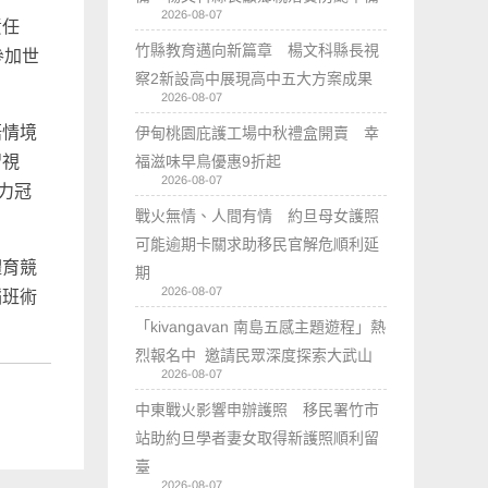
2026-08-07
責任
竹縣教育邁向新篇章 楊文科縣長視
參加世
察2新設高中展現高中五大方案成果
2026-08-07
語情境
伊甸桃園庇護工場中秋禮盒開賣 幸
福滋味早鳥優惠9折起
習視
2026-08-07
力冠
戰火無情、人間有情 約旦母女護照
可能逾期卡關求助移民官解危順利延
體育競
期
2026-08-07
蹈班術
。
「kivangavan 南島五感主題遊程」熱
烈報名中 邀請民眾深度探索大武山
2026-08-07
中東戰火影響申辦護照 移民署竹市
站助約旦學者妻女取得新護照順利留
臺
2026-08-07