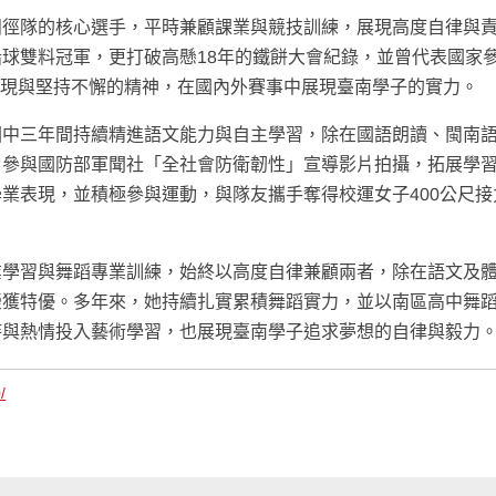
田徑隊的核心選手，平時兼顧課業與競技訓練，展現高度自律與
球雙料冠軍，更打破高懸18年的鐵餅大會紀錄，並曾代表國家
表現與堅持不懈的精神，在國內外賽事中展現臺南學子的實力。
國中三年間持續精進語文能力與自主學習，除在國語朗讀、閩南
曾參與國防部軍聞社「全社會防衛韌性」宣導影片拍攝，拓展學
業表現，並積極參與運動，與隊友攜手奪得校運女子400公尺接
業學習與舞蹈專業訓練，始終以高度自律兼顧兩者，除在語文及
榮獲特優。多年來，她持續扎實累積舞蹈實力，並以南區高中舞
持與熱情投入藝術學習，也展現臺南學子追求夢想的自律與毅力
/