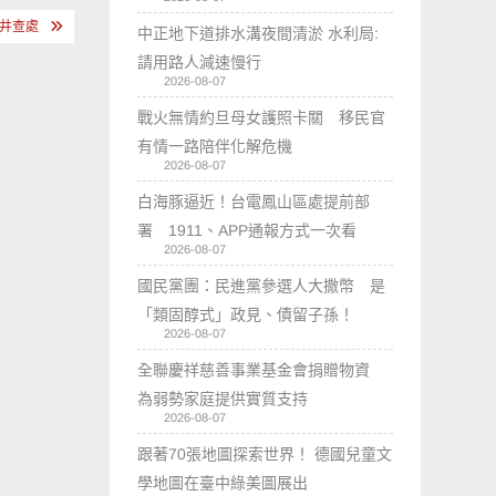
水井查處
中正地下道排水溝夜間清淤 水利局:
請用路人減速慢行
2026-08-07
戰火無情約旦母女護照卡關 移民官
有情一路陪伴化解危機
2026-08-07
白海豚逼近！台電鳳山區處提前部
署 1911、APP通報方式一次看
2026-08-07
國民黨團：民進黨參選人大撒幣 是
「類固醇式」政見、債留子孫！
2026-08-07
全聯慶祥慈善事業基金會捐贈物資
為弱勢家庭提供實質支持
2026-08-07
跟著70張地圖探索世界！ 德國兒童文
學地圖在臺中綠美圖展出