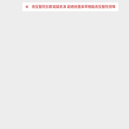
文
南投醫院狂歡城鎮表演 副總統蕭美琴親臨南投醫院視導
章
導
覽