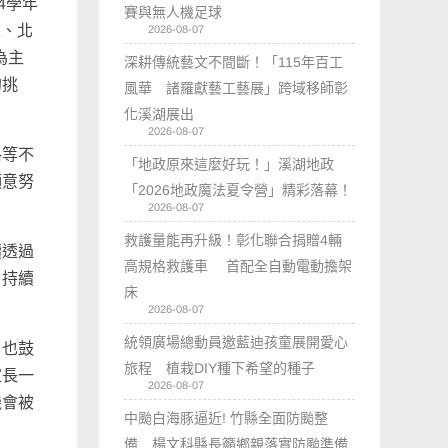
4學年
賽與無人機足球
區、北
2026-08-07
為主
深耕傳統藝文不間斷！「115年百工
的挑
風華 諸羅獻藝工藝展」跨域移師彰
化溪湖展出
2026-08-07
格等不
「地政原來這麼好玩！」溪湖地政
願意努
「2026地政魔法夏令營」精彩落幕！
2026-08-07
救護量能再升級！彰化聯合捐贈4輛
續透過
高規格救護車 首配全自動電動擔架
，持續
床
。
2026-08-07
統領廣場總動員邀藍迪孩童展開愛心
，也鼓
旅程 植栽DIY種下希望的種子
家長一
2026-08-07
機會被
中颱白海豚逼近! 竹縣全面防颱整
備 楊文科縣長籲鄉親落實防颱準備