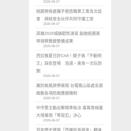
2026-08-07
桃園勞檢處攜手營造職業工會及北促
會 締結安全伙伴共同守護工安
2026-08-07
高雄2026城鎮韌性演習 副總統蕭美
琴視察應變整備成果
2026-08-07
西拉雅夏日好Chill！關子嶺「不動明
王」踩街登場 泡湯、美食一次玩到
飽
2026-08-07
嚴防颱風挾帶豪雨 台電鳳山區處全面
啟動各項防颱應變機制
2026-08-07
中市警主動出擊精準執法 毒駕查緝量
大增展現「零容忍」決心
2026-08-07
百年歷史建築「西螺街長宿舍」轉身