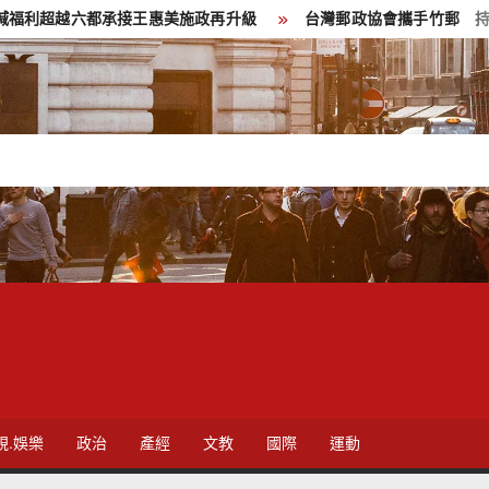
六都承接王惠美施政再升級
台灣郵政協會攜手竹郵 持續公益關懷
視.娛樂
政治
產經
文教
國際
運動