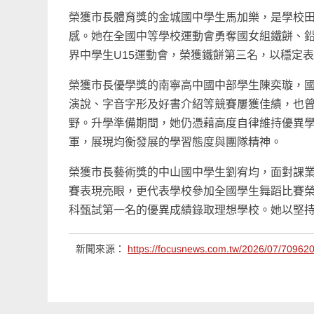
榮獲市長體育獎的金城國中學生馬加樂，是學校
感。她在全國中等學校運動會勇奪國女組鐵餅、鉛
界中學生U15運動會，榮獲鐵餅第三名，以穩定
榮獲市長優學獎的南寧高中國中部學生陳奕璇，
演說、字音字形及好書介紹等競賽屢獲佳績，也
野。升學準備期間，她仍憑藉高度自律維持優異學
軍，展現均衡發展的學習態度與團隊精神。
榮獲市長藝術獎的中山國中學生劉宥均，面對課
賽表現亮眼，更代表學校參加全國學生舞蹈比賽
科甄試第一名的優異成績錄取理想學校。她以堅
新聞來源：
https://focusnews.com.tw/2026/07/709620