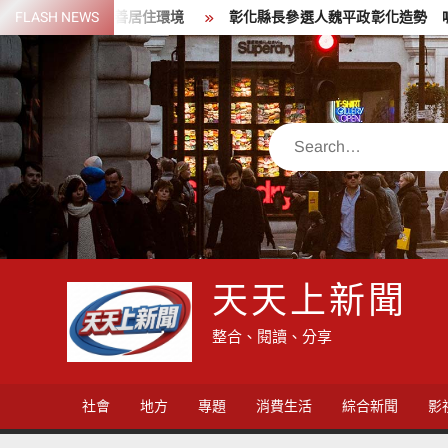
Skip
者並改善居住環境
FLASH NEWS
彰化縣長參選人魏平政彰化造勢 喊福利超越
to
content
Search
天天上新聞
整合、閱讀、分享
社會
地方
專題
消費生活
綜合新聞
影