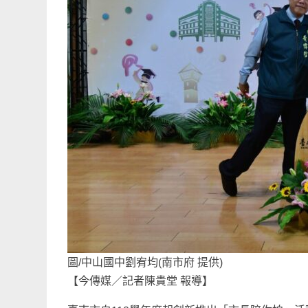
圖/中山國中劉宥均(南市府 提供)
【今傳媒／記者陳貴堂 報導】