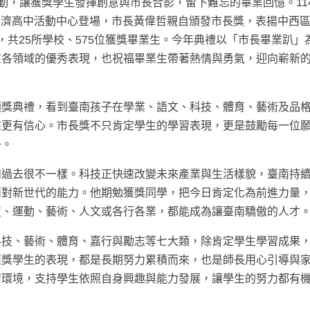
動，讓獲獎學生發揮創意與市長合影，留下難忘的畢業回憶。11
於慈濟高中活動中心登場，市長黃偉哲親自頒發市長獎，表揚中西
，共25所學校、575位獲獎畢業生。今年典禮以「市長畢業趴」
在各領域的優秀表現，也祝福畢業生帶著熱情與勇氣，迎向嶄新
頒獎典禮，看到臺南孩子在學業、語文、科技、體育、藝術及品
來更有信心。市長獎不只肯定學生的學習表現，更是鼓勵每一位
子。
和過去很不一樣。科技正快速改變未來產業與生活樣貌，臺南持
面對新世代的能力。他期勉獲獎同學，把今日肯定化為前進力量
技、運動、藝術、人文或各行各業，都能成為讓臺南驕傲的人才
科技、藝術、體育、嘉行與勵志等七大類，除肯定學生學習成果
獲獎學生的表現，都是長期努力累積而來，也是師長用心引導與
習環境，支持學生依照自身興趣與能力發展，讓學生的努力都有