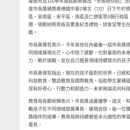
臺南市自110學年度起創新推出「市長陪你拍」活
度市長獎頒獎典禮國中第2場次（7/2）日下午
區、安南區、安平區、南區及仁德區等6個行政區
題，規劃拍照背板及驚喜紀念禮物，除肯定學生
戰。
市長黃偉哲表示，今年是他任內最後一屆市長獎
同領域展現光芒，心中除了感動，也對臺南的未
力、敢於挑戰，並在自己擅長領域持續發光的孩
市長黃偉哲指出，現在的孩子面對的世界，已經
科技教育、雙語教育及國際教育，協助學生累積
保有好奇心、行動力和創造力，未來無論走向科
教育局長鄭新輝表示，市長獎涵蓋優學、語文、
勵孩子在不同領域發展專長、展現自信。每一位
路陪伴的成果。教育局將持續營造多元適性的學
看見。