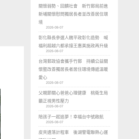
關懷弱勢、回饋社會 新竹郵局前進
新埔關懷慰問獨居長者並改善居住環
境
2026-08-07
彰化縣長參選人魏平政彰化造勢 喊
福利超越六都承接王惠美施政再升級
2026-08-07
台灣郵政協會攜手竹郵 持續公益關
懷暨改善獨居長者居住環境傳遞溫暖
愛心
2026-08-07
父親節關心爸爸心理健康 桃衛生局
籲正視男性壓力
2026-08-07
陪孩子一起追夢！幸福台中號啟航
2026-08-07
皮夾遺落計程車 後湖警電聯熱心運