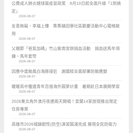
公費成人肺炎鏈球菌疫苗政策 8月10日起全面升級「1劑搞
定」
2026-08-07
友善無礙、幸福上樓 集集鎮田寮社區歡慶活動中心電梯啟
用
2026-08-07
父親節「爸氣加碼」竹山紫南宮辦捐血活動 捐血送馬年項
鍊、馬年套幣
2026-08-07
因應中度颱風白海豚接近 謝國樑全面部署防颱應變
2026-08-07
暖暖高中獲選青年百億海外圓夢計畫 暑期赴日本展開學習
2026-08-07
2026東北角外澳月夜連兩天開唱！宜蘭14家旅宿推出限定
住房專案
2026-08-07
高雄市2026城鎮韌性(防空)演習圓滿完成 展現全民防衛力
2026-08-07