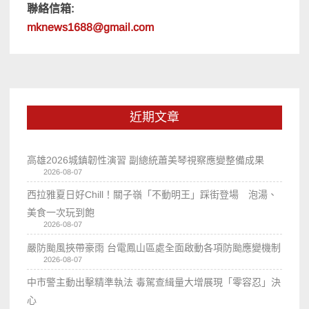
聯絡信箱:
mknews1688@gmail.com
近期文章
高雄2026城鎮韌性演習 副總統蕭美琴視察應變整備成果
2026-08-07
西拉雅夏日好Chill！關子嶺「不動明王」踩街登場 泡湯、
美食一次玩到飽
2026-08-07
嚴防颱風挾帶豪雨 台電鳳山區處全面啟動各項防颱應變機制
2026-08-07
中市警主動出擊精準執法 毒駕查緝量大增展現「零容忍」決
心