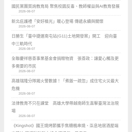
國民黨團質詢教育局 聚焦校園反毒、教師權益與AI教育發展
2026-08-07
新北庇護禮「安好植光」暖心登場 傳遞永續與關懷
2026-08-07
日勝生「臺中捷運南屯站(G11)土地開發案」開工 迎向臺
中三軌時代
2026-08-07
全聯慶祥慈善事業基金會捐贈物資 張善政：讓愛心觸及更
多需要的市民
2026-08-07
高雄瑞隆分隊揭火警數據！「煮飯一疏忽」成住宅火災最大
危機
2026-08-07
法律教育不只在課堂 高雄大學帶越南師生直擊臺灣法治現
場
2026-08-07
《Kingshot》國王燒烤節攜手焦糖楓串燒、柒息地居酒屋端