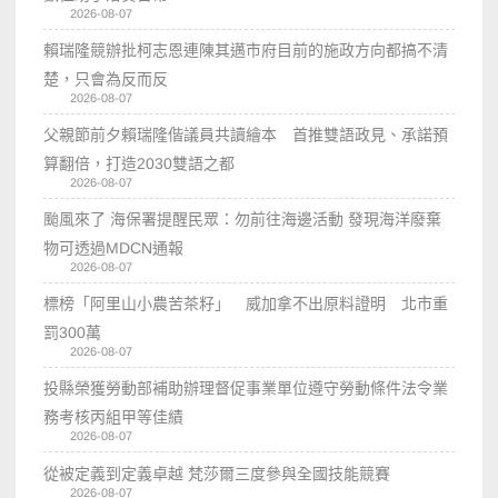
2026-08-07
賴瑞隆競辦批柯志恩連陳其邁市府目前的施政方向都搞不清
楚，只會為反而反
2026-08-07
父親節前夕賴瑞隆偕議員共讀繪本 首推雙語政見、承諾預
算翻倍，打造2030雙語之都
2026-08-07
颱風來了 海保署提醒民眾：勿前往海邊活動 發現海洋廢棄
物可透過MDCN通報
2026-08-07
標榜「阿里山小農苦茶籽」 威加拿不出原料證明 北市重
罰300萬
2026-08-07
投縣榮獲勞動部補助辦理督促事業單位遵守勞動條件法令業
務考核丙組甲等佳績
2026-08-07
從被定義到定義卓越 梵莎爾三度參與全國技能競賽
2026-08-07