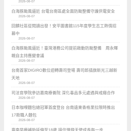
2026-08-07
白海豚颱風逼近 台電台南區處全面防颱整備守護供電安全
2026-08-07
回饋社區從閱讀出發！安平圖書館115年度學生志工熱情招
募中
2026-08-07
白海豚颱風逼近！臺灣港務公司提前啟動防颱整備 周永暉
親自主持應變會議
2026-08-07
台南首家DIGIRO數位迴轉壽司登場 壽司郎插旗新光三越新
天地
2026-08-07
司法官學院參訪嘉南療養院 深化毒品多元處遇與戒癮合作
2026-08-07
日本咖哩麵包總冠軍首度登台 台南遠東香格里拉限時推出
17款職人麵包
2026-08-07
臺南早療補助延伸至18歲 接住慢飛天使成長每一步