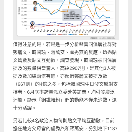
值得注意的是，若是進一步分析藍營同溫層社群對
鄭麗文、韓國瑜、蔣萬安、盧秀燕的反應，透過貼
文篇數及貼文互動數，調查發現，韓國瑜被同溫層
提及的數量相當驚人，高達2907則，是其他3人被
提及數加總兩倍有餘，亦超過鄭麗文被提及數
（667則）的4倍之多，包括韓國瑜生日發文感謝支
持者、6月底率跨黨派立委赴美訪問，均引發廣泛
迴響，顯示「鋼鐵韓粉」們的動能不僅未消散，還
十分活躍。
另若比較4名政治人物每則貼文平均互動數，目前
擔任地方父母官的盧秀燕和蔣萬安，分別寫下1187