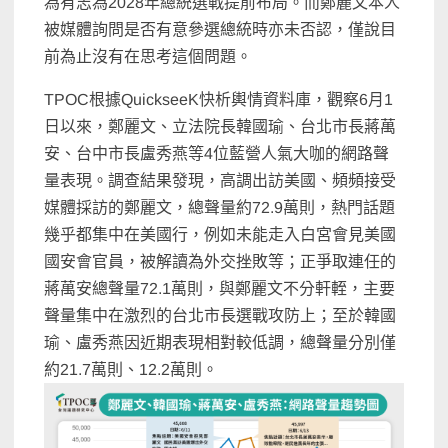
為有志為2028年總統選戰提前布局。而鄭麗文本人
被媒體詢問是否有意參選總統時亦未否認，僅說目
前為止沒有在思考這個問題。
TPOC根據QuickseeK快析輿情資料庫，觀察6月1
日以來，鄭麗文、立法院長韓國瑜、台北市長蔣萬
安、台中市長盧秀燕等4位藍營人氣大咖的網路聲
量表現。調查結果發現，高調出訪美國、頻頻接受
媒體採訪的鄭麗文，總聲量約72.9萬則，熱門話題
幾乎都集中在美國行，例如未能走入白宮會見美國
國安會官員，被解讀為外交挫敗等；正爭取連任的
蔣萬安總聲量72.1萬則，與鄭麗文不分軒輊，主要
聲量集中在激烈的台北市長選戰攻防上；至於韓國
瑜、盧秀燕因近期表現相對較低調，總聲量分別僅
約21.7萬則、12.2萬則。