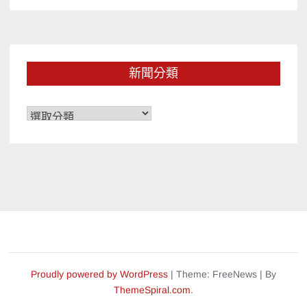
新聞分類
新
聞
分
類
Proudly powered by WordPress
|
Theme: FreeNews
|
By
ThemeSpiral.com
.