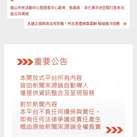
文
章
龍山市民活動中心暨遊客中心啟用 張善政：活化滯洪池空間打造多功
能公共場域
導
水蓮災損掀政治攻防戰！柯志恩遭網軍圍剿 賴瑞隆冷回應
覽