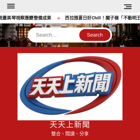
Skip
to
蕭美琴視察應變整備成果
西拉雅夏日好Chill！關子嶺「不動明王
content
Search
天天上新聞
整合、閱讀、分享