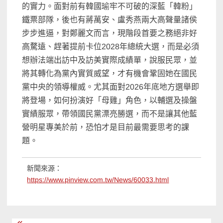
的實力。面對前有韓國瑜牢不可破的深藍「韓粉」
鐵票部隊，後也有蔣萬安、盧秀燕兩大高聲量諸侯
步步進逼，對鄭麗文而言，現階段首要之務絕非好
高騖遠、趕著提前卡位2028年總統大選，而是必須
想辦法端出訪中及訪美實際成績單，說服民眾，並
將其轉化為黨內實質威望，才有機會鞏固她在國民
黨中央的領導權威。尤其面對2026年底地方選舉即
將登場，如何扮演好「母雞」角色，以輔選及操盤
實績服眾，帶領國民黨漂亮勝選，而不是讓其他藍
營明星專美於前，恐怕才是目前最需要思考的課
題。
新聞來源：
https://www.pinview.com.tw/News/60033.html