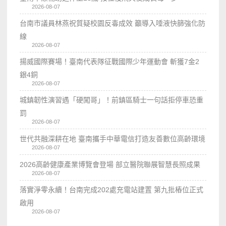
2026-08-07
台南市議員林燕祝質疑校園反毒成效 籲導入唾液快篩強化防
線
2026-08-07
揚威國際賽場！臺南代表隊征戰國際少年運動會 斬獲7金2
銀4銅
2026-08-07
城鎮韌性演習遇「硬闖哥」！前鎮區騎士一句話拒停車恐重
罰
2026-08-07
世代共融深耕在地 臺南攜手中華電信打造友善數位高齡環境
2026-08-07
2026高齡健康產業博覽會登場 部立醫院聯展智慧長照成果
2026-08-07
落實淨零永續！台南完成202處充電站建置 第九批樁位正式
啟用
2026-08-07