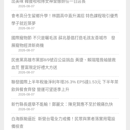
出美味 韓援啦啦隊女神金娜妍任一日店長
2026-08-07
會考高分生留鄉升學！林園高中直升滿招 特色課程吸引優秀
學子就近築夢
2026-08-07
國際寵物節 不只是曬毛孩 薛兆基倡打造毛孩友善城市 發
展寵物經濟新商機
2026-08-07
民進黨高雄市黨部8/9號召公益捐血 黃捷、賴瑞隆挽袖搶救
血荒 豐富限定好禮大方送
2026-08-07
聯發國際上半年稅後淨利年增26.3% EPS達1.53元 下半年茶
飲與餐食齊發 營運可望逐季上升
2026-08-07
新竹縣長選舉不能輸！鄭麗文：陳見賢應不至於親痛仇快
2026-08-07
白海豚颱逼近 新營台電全力戒備！民眾與業者落實用電設
備檢查