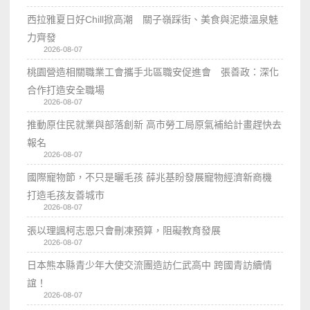
西拉雅夏日好Chill掀高潮 關子嶺踩街、美食與泥漿溫泉魅
力齊發
2026-08-07
桃園營造相關職業工會攜手北區職安促進會 張善政：深化
合作打造安全職場
2026-08-07
推動原住民就業與部落創新 高市勞工局原氣補給計畫趕快去
報名
2026-08-07
國際寵物節，不只是曬毛孩 薛兆基盼發展寵物經濟新商機
打造毛孩友善城市
2026-08-07
張以理諷柯志恩只會刪凍預算，阻礙教育發展
2026-08-07
日本熊本縣青少年大使交流團造訪仁武高中 跨國青訪續情
誼！
2026-08-07