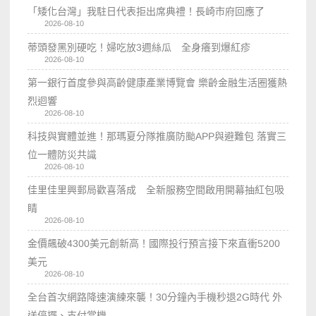
「矮化台灣」我駐日代表拒出席典禮！長崎市府回應了
2026-08-10
蒂頭發黑別硬吃！婦吃放3週絲瓜 全身癢到爆紅疹
2026-08-10
第一銀行首度參與高齡健康產業博覽會 樂齡金融生活圈獲熱
烈迴響
2026-08-10
科技與實體並進！那瑪夏分隊推廣防颱APP與避難包 落實三
位一體防災共識
2026-08-10
佳里佳里興郵局歡喜落成 全新服務空間啟用開幕抽紅包吸
睛
2026-08-10
金價飆破4300美元創新高！國際投行預言接下來直衝5200
美元
2026-08-10
全台首次網路降速演練來襲！30分鐘內手機秒退2G時代 外
送停擺、支付當機