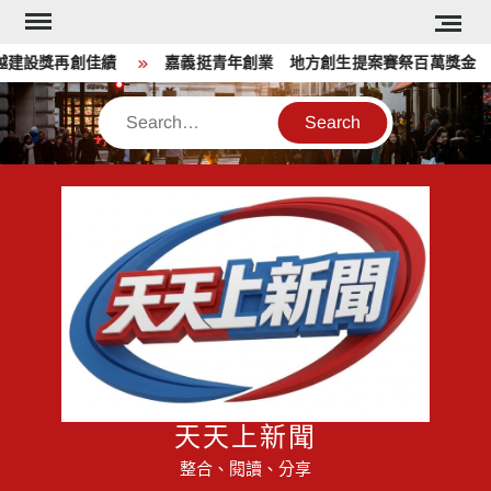
Skip
to
設獎再創佳績
嘉義挺青年創業 地方創生提案賽祭百萬獎金
content
Search
天天上新聞
整合、閱讀、分享