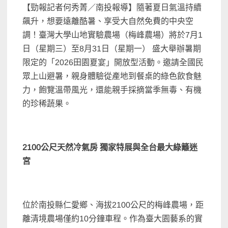
【勁報記者何秀菁／南投報導】隨著夏日氣溫持續
飆升，想要遠離酷暑、享受大自然免費的中央空
調！臺灣大學山地實驗農場（梅峰農場）將於7月1
日（星期三）至8月31日（星期一） 盛大舉辦暑期
限定的「2026田園夏宴」開放型活動。邀請全國民
眾上山避暑，親身體驗從產地到餐桌的綠色飲食魅
力，飽覽溫帶風光，還能親手採摘當季無毒、有機
的珍稀蔬果。
2100公尺天然冷氣房 獨家特展與全台最大綠籬迷
宮
位於南投縣仁愛鄉、海拔2100公尺的梅峰農場，距
離清境農場僅約10分鐘車程。作為臺大園藝系的實