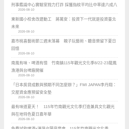
刑事鑑識中心實驗室戮力打詐 採獲指紋平均比中率達六成八
2026-08-10
東新國小校舍改建動工 蔣萬安：投資下一代就是投資臺北
未來
2026-08-10
嘉市桃喜藝術節三週末落幕 親子玩藝術、聽音樂留下夏日
回憶
2026-08-10
南風有味、啤酒有憶 竹南鎮115年觀光文化季8/22-23龍鳳
漁港與台啤廠開催
2026-08-10
「日本房貸成數與預期不同怎麼辦？」FMI JAPAN李丹翔：
交屋資金應預留安全墊
2026-08-10
最有味道夏天！ 115年竹南觀光文化季打造兼具文化觀光
與在地特色夏日嘉年華
2026-08-10
免費試飲啤酒x港灣夕陽音樂會 115年竹南觀光文化季