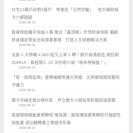
社宅13萬戶砍剩3萬戶 學者批「公然詐騙」 地方補助喊
卡六都跳腳
2026-08-10
錠嵂保經攜手保誠人壽 推出「鑫頂峰」外幣終身保險 兼顧
終身穩定現金流與資產累積 打造人生財務解決方案
2026-08-10
台股 5 天甩轎 4,900 點又上演 V 轉！散戶崩潰殺低 網狂刷
00991A：看經理人 10 次抄底川湖『根本神操盤！』
2026-08-10
「家、無限延伸」建構偏鄉照護大拼圖 北榮展現燈塔醫院
守護力
2026-08-10
親子共繪走進左楠社區 尹立邀大小朋友用彩繪認識家鄉
2026-08-10
高雄積極推動產業轉型 陳其邁：展現傳統產業轉型升級韌性
與能量 成功翻轉重工業城市形象
2026-08-10