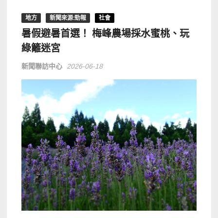
地方
新聞來源:勁報
社會
暑假避暑首選！ 梅峰農場採水蜜桃、玩
綠籬迷宮
新聞聯訪中心
2026-06-18