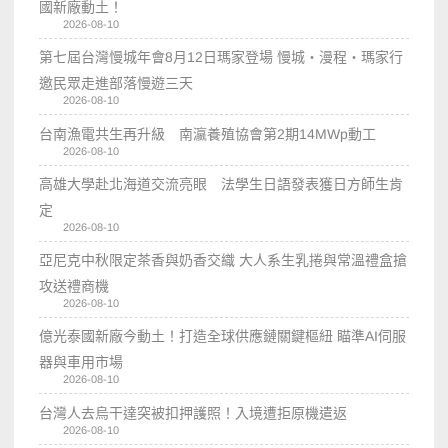
國新廠動土！
2026-08-10
第七屆台灣慢城年會8月12日瑪家登場 慢城・漫程・瑪家行
邀民眾走進部落慢遊三天
2026-08-10
台南漁電共生再升級 南瀛養殖協會第2期14MWp動工
2026-08-10
高雄大學赴北海道交流亮眼 法學生日語發表獲日方師生肯
定
2026-08-10
亞尼克中秋限定茶香與奶香交織 大人系生乳捲與常溫禮盒搶
攻送禮商機
2026-08-10
億光泰國新廠今動土！打造全球供應鏈關鍵樞紐 瞄準AI伺服
器與車用市場
2026-08-10
台灣人去烏干達突被扣押護照！入境遭拒原機遣返
2026-08-10