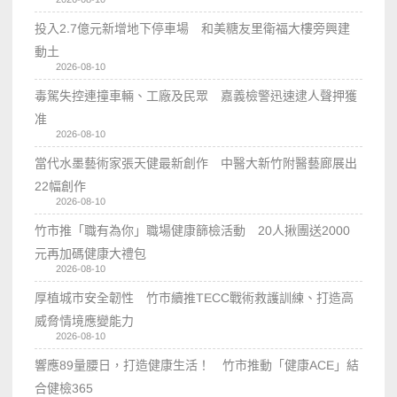
投入2.7億元新增地下停車場 和美糖友里衛福大樓旁興建
動土
2026-08-10
毒駕失控連撞車輛、工廠及民眾 嘉義檢警迅速逮人聲押獲
准
2026-08-10
當代水墨藝術家張天健最新創作 中醫大新竹附醫藝廊展出
22幅創作
2026-08-10
竹市推「職有為你」職場健康篩檢活動 20人揪團送2000
元再加碼健康大禮包
2026-08-10
厚植城市安全韌性 竹市續推TECC戰術救護訓練、打造高
威脅情境應變能力
2026-08-10
響應89量腰日，打造健康生活！ 竹市推動「健康ACE」結
合健檢365