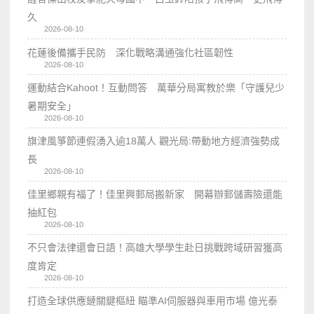
久
2026-08-10
花蓮後備攜手民防 深化戰略溝通強化社區韌性
2026-08-10
運動結合Kahoot！互動問答 萬華分局寓教於樂「守護兒少
暑期安全」
2026-08-10
旗津風箏節連假湧入逾18萬人 觀光局:帶動地方經濟強勢成
長
2026-08-10
佳里鄉親有福了！佳里興郵局搬新家 開幕辦郵儲壽險還能
抽紅包
2026-08-10
不只會法律還會日語！高雄大學學生赴日挑戰跨域研習獲高
度肯定
2026-08-10
打造全球供應鏈關鍵樞紐 瞄準AI伺服器與車用市場 億光泰