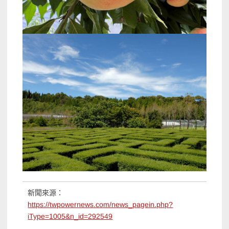
新聞來源：
https://twpowernews.com/news_pagein.php?
iType=1005&n_id=292549