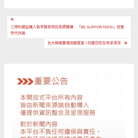
文
章
三得利健益攜人氣李雅英拜訪長照機構 「BE SUPPORTERS!」促進
世代共融
導
台大梅峰農場田園夏宴 7月邀您吃在地享清涼
覽