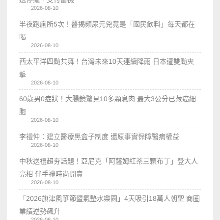
2026-08-10
半夜跑廁所5次！醫揭頻尿元兇竟是「國民飲料」每天都在
喝
2026-08-10
西太平洋四颱共舞！台灣未來10天連續降雨 日本遭雙颱夾
擊
2026-08-10
60歲男0症狀！大腸鏡驚見10多顆息肉 最大3公分已藏癌細
胞
2026-08-10
李禮仲：建立醫療黑盒子制度 還原事實保障醫病權益
2026-08-10
中秋送禮超夯話題！亞尼克「阿薩姆紅茶三顆布丁」登大人
亮相 伴手禮時尚開賣
2026-08-10
「2026旗津風箏節暨氣墊水樂園」4天吸引18萬人朝聖 商圈
業績逆勢飆升
2026-08-10