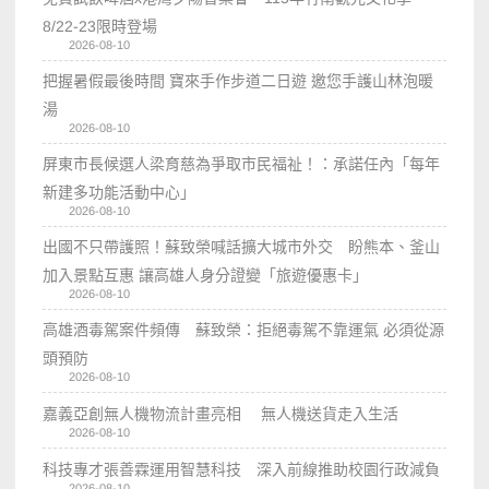
8/22-23限時登場
2026-08-10
把握暑假最後時間 寶來手作步道二日遊 邀您手護山林泡暖
湯
2026-08-10
屏東市長候選人梁育慈為爭取市民福祉！：承諾任內「每年
新建多功能活動中心」
2026-08-10
出國不只帶護照！蘇致榮喊話擴大城市外交 盼熊本、釜山
加入景點互惠 讓高雄人身分證變「旅遊優惠卡」
2026-08-10
高雄酒毒駕案件頻傳 蘇致榮：拒絕毒駕不靠運氣 必須從源
頭預防
2026-08-10
嘉義亞創無人機物流計畫亮相 無人機送貨走入生活
2026-08-10
科技專才張善霖運用智慧科技 深入前線推助校園行政減負
2026-08-10