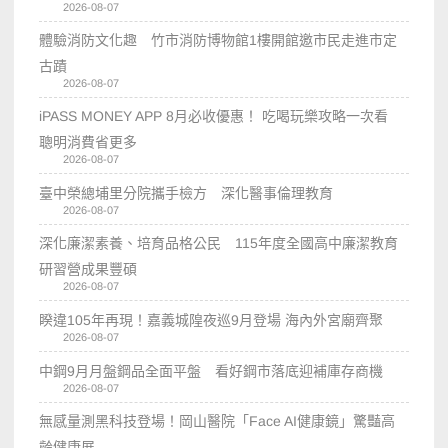
2026-08-07
體驗消防文化趣 竹市消防博物館1樓開館邀市民走進市定
古蹟
2026-08-07
iPASS MONEY APP 8月必收優惠！ 吃喝玩樂攻略一次看
聰明消費省更多
2026-08-07
臺中榮總埔里分院攜手檢方 深化醫事倫理教育
2026-08-07
深化廉潔素養、培育品格公民 115年度全國高中廉潔教育
研習營成果豐碩
2026-08-07
睽違105年再現！嘉義城隍夜巡9月登場 海內外宮廟齊聚
2026-08-07
中鋼9月月盤鋼品全面平盤 看好鋼市落底迎補庫存商機
2026-08-07
無感量測黑科技登場！岡山醫院「Face AI健康鏡」驚豔高
齡健康展