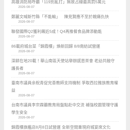
高雄消防局呼籲「119別亂打」無故占線最高罰5萬元
2026-08-07
鄭麗文喊新竹縣「不能輸」 陳見賢應不至於親痛仇快
2026-08-07
聯發國際Q2獲利飆近5成！Q4再推餐食品牌添動能
2026-08-07
86載府城台菜「錦霞樓」煥新回歸 8/8南紡試營運
2026-08-07
深耕在地20載！華山南區天使站舉辦感恩茶會 老幼共融守
護長者
2026-08-07
臺南市議員余柷青促完善教師支持機制 爭取西拉雅族教育權
益
2026-08-07
台南市議員李宗霖籲教育局盤點赴中交流 補強校園管理守護
學生安全
2026-08-07
錦霞樓旗艦店8月8日試營運 全新空間重現府城宴席文化