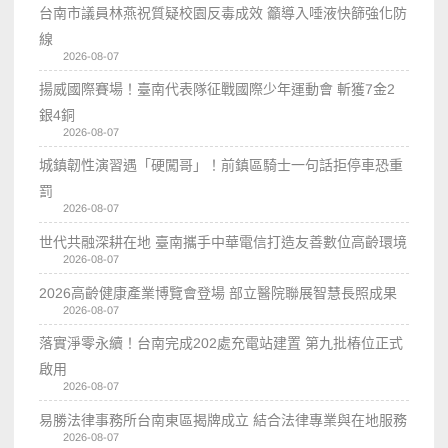
台南市議員林燕祝質疑校園反毒成效 籲導入唾液快篩強化防
線
2026-08-07
揚威國際賽場！臺南代表隊征戰國際少年運動會 斬獲7金2
銀4銅
2026-08-07
城鎮韌性演習遇「硬闖哥」！前鎮區騎士一句話拒停車恐重
罰
2026-08-07
世代共融深耕在地 臺南攜手中華電信打造友善數位高齡環境
2026-08-07
2026高齡健康產業博覽會登場 部立醫院聯展智慧長照成果
2026-08-07
落實淨零永續！台南完成202處充電站建置 第九批樁位正式
啟用
2026-08-07
易勝法律事務所台南東區揭牌成立 結合法律專業與在地服務
2026-08-07