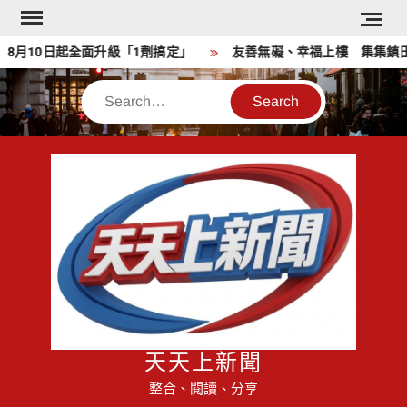
Skip
to
月10日起全面升級「1劑搞定」
友善無礙、幸福上樓 集集鎮田寮
content
Search
天天上新聞
整合、閱讀、分享