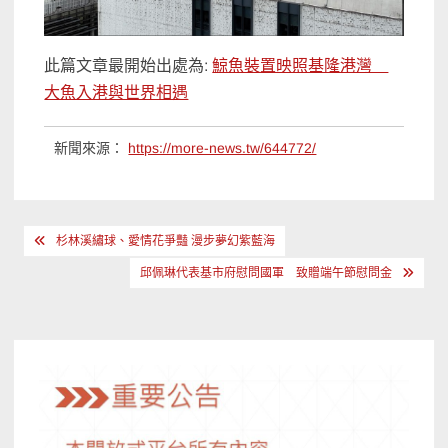
此篇文章最開始出處為:
鯨魚裝置映照基隆港灣
大魚入港與世界相遇
新聞來源：
https://more-news.tw/644772/
文
杉林溪繡球、愛情花爭豔 漫步夢幻紫藍海
章
邱佩琳代表基市府慰問國軍 致贈端午節慰問金
導
覽