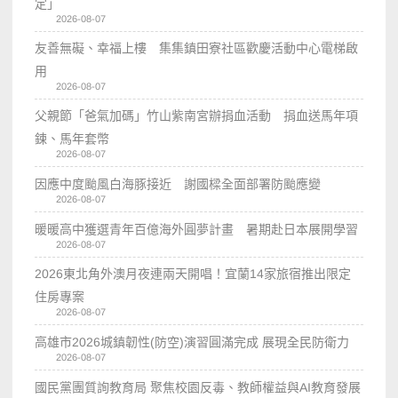
定」
2026-08-07
友善無礙、幸福上樓 集集鎮田寮社區歡慶活動中心電梯啟
用
2026-08-07
父親節「爸氣加碼」竹山紫南宮辦捐血活動 捐血送馬年項
鍊、馬年套幣
2026-08-07
因應中度颱風白海豚接近 謝國樑全面部署防颱應變
2026-08-07
暖暖高中獲選青年百億海外圓夢計畫 暑期赴日本展開學習
2026-08-07
2026東北角外澳月夜連兩天開唱！宜蘭14家旅宿推出限定
住房專案
2026-08-07
高雄市2026城鎮韌性(防空)演習圓滿完成 展現全民防衛力
2026-08-07
國民黨團質詢教育局 聚焦校園反毒、教師權益與AI教育發展