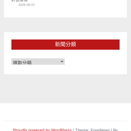
2026-08-07
新聞分類
新
聞
分
類
Proudly powered by WordPress
|
Theme: FreeNews
|
By