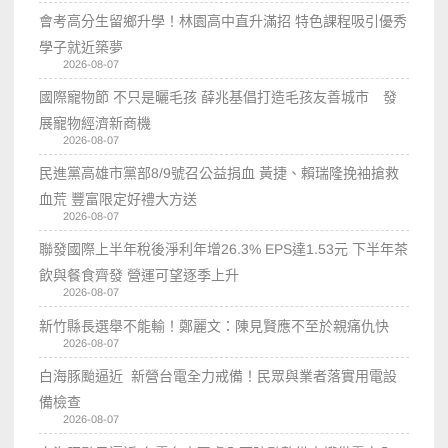
會考高分生留鄉升學！林園高中直升滿招 特色課程吸引優秀
學子就近築夢
2026-08-07
國際寵物節 不只是曬毛孩 薛兆基倡打造毛孩友善城市 發
展寵物經濟新商機
2026-08-07
民進黨高雄市黨部8/9號召公益捐血 黃捷、賴瑞隆挽袖搶救
血荒 豐富限定好禮大方送
2026-08-07
聯發國際上半年稅後淨利年增26.3% EPS達1.53元 下半年茶
飲與餐食齊發 營運可望逐季上升
2026-08-07
新竹縣長選舉不能輸！鄭麗文：陳見賢應不至於親痛仇快
2026-08-07
白海豚颱逼近 新營台電全力戒備！民眾與業者落實用電設
備檢查
2026-08-07