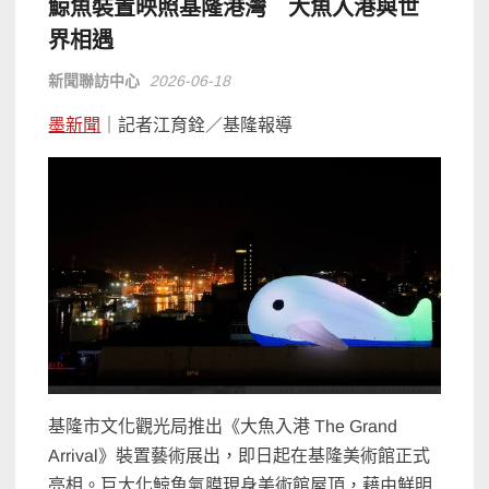
鯨魚裝置映照基隆港灣 大魚入港與世
界相遇
新聞聯訪中心
2026-06-18
墨新聞
｜記者江育銓／基隆報導
基隆市文化觀光局推出《大魚入港 The Grand
Arrival》裝置藝術展出，即日起在基隆美術館正式
亮相。巨大化鯨魚氣膜現身美術館屋頂，藉由鮮明