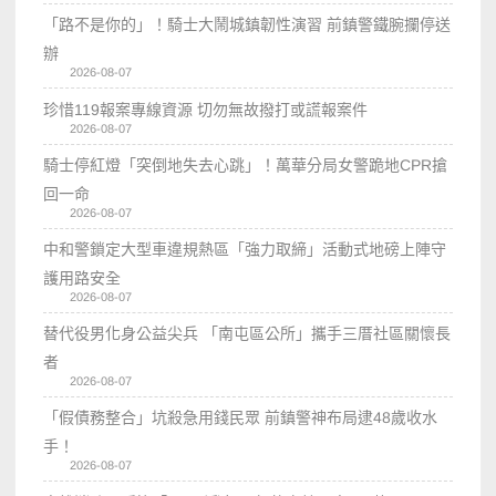
「路不是你的」！騎士大鬧城鎮韌性演習 前鎮警鐵腕攔停送
辦
2026-08-07
珍惜119報案專線資源 切勿無故撥打或謊報案件
2026-08-07
騎士停紅燈「突倒地失去心跳」！萬華分局女警跪地CPR搶
回一命
2026-08-07
中和警鎖定大型車違規熱區「強力取締」活動式地磅上陣守
護用路安全
2026-08-07
替代役男化身公益尖兵 「南屯區公所」攜手三厝社區關懷長
者
2026-08-07
「假債務整合」坑殺急用錢民眾 前鎮警神布局逮48歲收水
手！
2026-08-07