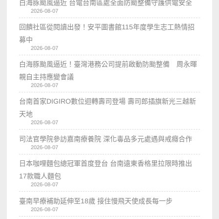
白海豚颱風逼近 台電台南區處全面防颱整備守護供電安全
2026-08-07
回饋社區從閱讀出發！安平圖書館115年度學生志工熱情招
募中
2026-08-07
白海豚颱風逼近！臺灣港務公司提前啟動防颱整備 周永暉
親自主持應變會議
2026-08-07
台南首家DIGIRO數位迴轉壽司登場 壽司郎插旗新光三越新
天地
2026-08-07
司法官學院參訪嘉南療養院 深化毒品多元處遇與戒癮合作
2026-08-07
日本咖哩麵包總冠軍首度登台 台南遠東香格里拉限時推出
17款職人麵包
2026-08-07
臺南早療補助延伸至18歲 接住慢飛天使成長每一步
2026-08-07