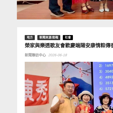
地方
新聞來源:勁報
社會
榮家與樂透歌友會歡慶端陽安康情粽傳
新聞聯訪中心
2026-06-18