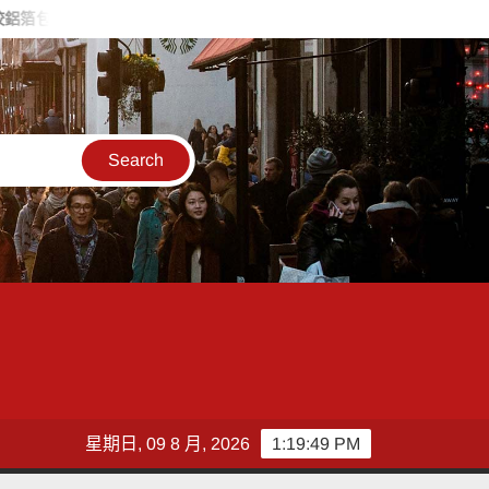
 中山警攔查：未違規仍提醒專心騎乘
內湖邊坡才崩塌又遇颱風 
星期日, 09 8 月, 2026
1:19:51 PM