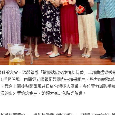
樂透歌友會，溫馨舉辦「歡慶端陽安康情粽傳香」二部曲暨樂透
洋！活動開場，由麗雲老師領銜舞團帶來精采組曲，熱力四射動感
開，舞台上隨後熱鬧重現昔日紅包場迷人風采，多位實力派歌手
浪漫的事》等懷念金曲，帶領大家走入時光隧道。