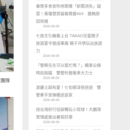
養樂多食安吹哨案爆「新聞消失」疑
雲！黃瓊慧質疑報導變404 撤稿原
因待揭
2026-08-09
七族文化輪番上台 TAKAO兒童親子
族語夏令營成果展 親子共學玩出族語
力
2026-08-09
「警察先生可以幫忙嗎？」轎車尖峰
時段拋錨 雙警秒變推車大力士
2026-08-09
家團隊
波麗士超有愛！七旬婦深夜迷途 雙
警牽手安撫暖送返家
2026-08-09
搭台灣好行低碳暢玩小琉球！大鵬灣
管理處推出暑假好康
2026-08-09