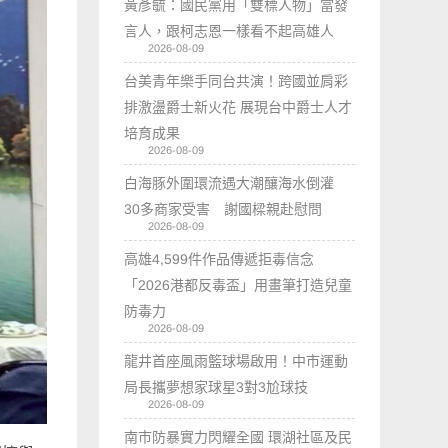
黃彥毓：國民黨用「雙標人物」當發
言人，跟柯志恩一樣看不起高雄人
2026-08-09
台美青年樂手同台共演！跨國並肩彩
排激盪爵士新火花 展現台中爵士人才
培育成果
2026-08-09
白海豚外圍環流遇大潮釀海水倒灌
30多商家受害 謝國樑親赴慰問
2026-08-09
高雄4,599件作品傳遞拒毒信念
「2026港都反毒盃」用畫筆打造兒童
防毒力
2026-08-09
龍井首座風雨籃球場啟用！中市運動
局長攜夢想家球星3對3尬球技
2026-08-09
南市防暴實力閃耀全國 環湖社區及民