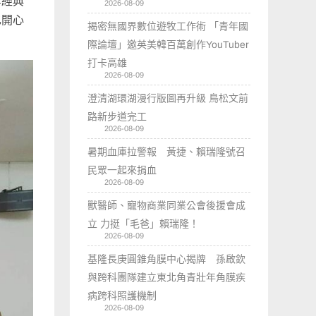
等經典
2026-08-09
也開心
揭密無國界數位遊牧工作術 「青年國
際論壇」邀英美韓百萬創作YouTuber
打卡高雄
2026-08-09
澄清湖環湖漫行版圖再升級 鳥松文前
路新步道完工
2026-08-09
暑期血庫拉警報 黃捷、賴瑞隆號召
民眾一起來捐血
2026-08-09
獸醫師、寵物商業同業公會後援會成
立 力挺「毛爸」賴瑞隆！
2026-08-09
基隆長庚圓錐角膜中心揭牌 孫啟欽
與跨科團隊建立東北角青壯年角膜疾
病跨科照護機制
2026-08-09