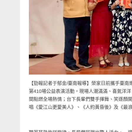
【勁報記者于郁金/臺南報導】榮家日前攜手臺南
第410場公益表演活動，現場人潮滿滿、喜氣洋
間點燃全場熱情；台下長輩們雙手揮舞、笑逐顏
唱《愛江山更愛美人》、《人約黃昏後》及《最