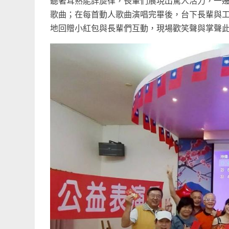
聽著耳熟能詳旋律，長輩們展現出驚人活力，一
歌曲；在每首動人歌曲演唱完畢後，台下長輩與
地回贈小紅包與長輩們互動，現場歡笑聲與掌聲