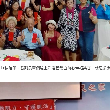
來無私陪伴，看到長輩們臉上洋溢著發自內心幸福笑容，就是榮