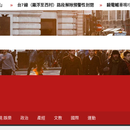
（羅浮至西村）路段解除預警性封閉
騎電輔車嘴咬鋁箔包引警注意
視.娛樂
政治
產經
文教
國際
運動