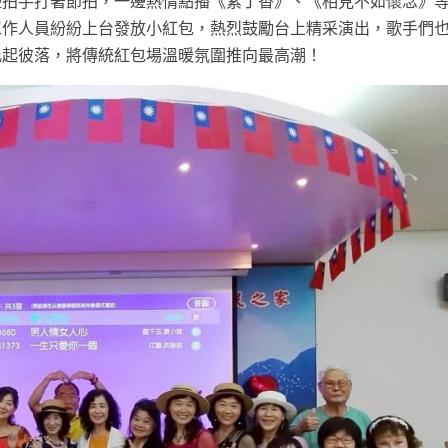
邊拍手打著節拍，一邊熱情點播《紫丁香》、《相見不如懷念》
工作人員紛紛上台發放小紅包，熱烈鼓勵台上精采演出，歌手們
此起彼落，將傳統紅包場溫暖氛圍推向最高潮！