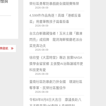
關懷與
榮社區勇奪防暴戲劇全國競賽殊榮
2026-08-09
4,599件作品角逐！高雄「港都反毒
盃」用畫筆教孩子識毒拒毒
2026-08-09
台北白斬雞藏強者！玉米土雞「雞凍
閃亮」成招牌 龍洞海鮮餐廳老派台
菜見真功夫
樂啟航
2026-08-09
徐欣瑩《大雲時堂》專訪 放棄NASA
獎學金留家鄉 主張雙AI治縣讓城市更
科技更有愛
2026-08-09
臺南社區防暴劇力拚全國 環湖社區
奪季軍、民榮社區獲佳作
2026-08-09
令和8年8月8日大吉日 康議長赴八
王子祭見證190對新人幸福時刻