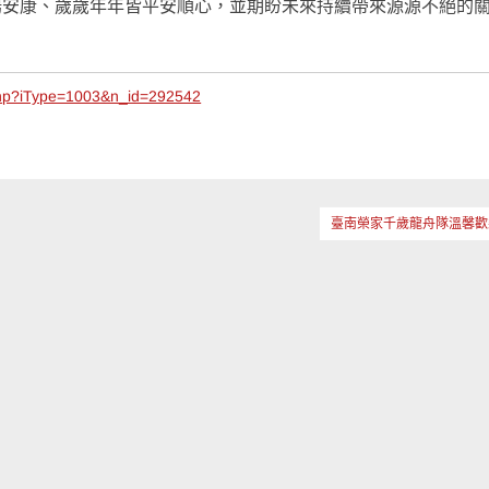
陽安康、歲歲年年皆平安順心，並期盼未來持續帶來源源不絕的
php?iType=1003&n_id=292542
臺南榮家千歲龍舟隊溫馨歡