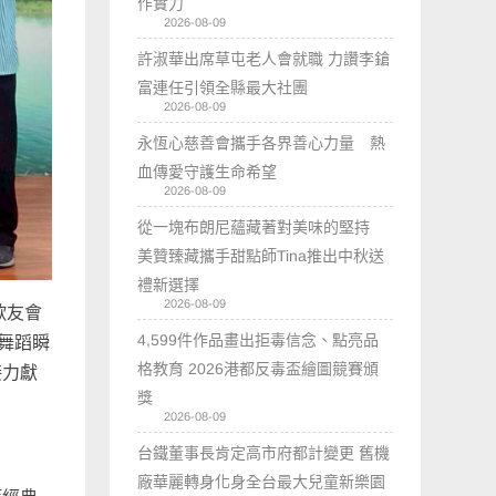
作實力
2026-08-09
許淑華出席草屯老人會就職 力讚李鎗
富連任引領全縣最大社團
2026-08-09
永恆心慈善會攜手各界善心力量 熱
血傳愛守護生命希望
2026-08-09
從一塊布朗尼蘊藏著對美味的堅持
美贊臻藏攜手甜點師Tina推出中秋送
禮新選擇
2026-08-09
歌友會
4,599件作品畫出拒毒信念、點亮品
舞蹈瞬
格教育 2026港都反毒盃繪圖競賽頒
接力獻
獎
2026-08-09
台鐵董事長肯定高市府都計變更 舊機
廠華麗轉身化身全台最大兒童新樂園