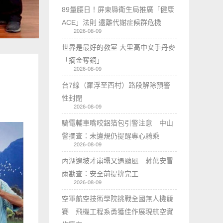
89量腰日！屏東縣衛生局推廣「健康
ACE」法則 遠離代謝症候群危機
2026-08-09
世界是最好的教室 大里高中女手丹麥
「摘金奪銅」
2026-08-09
台7線（羅浮至西村）路段解除預警
性封閉
2026-08-09
騎電輔車嘴咬鋁箔包引警注意 中山
警攔查：未違規仍提醒專心騎乘
2026-08-09
內湖邊坡才崩塌又遇颱風 蔣萬安冒
雨勘查：安全前提拚完工
2026-08-09
空軍航空技術學院挑戰全國無人機競
賽 飛機工程系勇獲佳作展現航空實