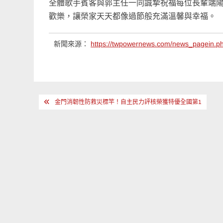
全體歌手賓客與郭主任一同誠摯祝福每位長輩端
歡樂，讓榮家天天都像過節般充滿溫馨與幸福。
新聞來源：
https://twpowernews.com/news_pagein.
文
金門消韌性防救災標竿！自主民力評核榮獲特優全國第1
章
導
覽