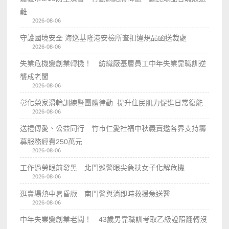
難
2026-08-06
守護國境安全 海巡基隆港安檢所查扣違規品函送裁處
2026-08-06
失業危機變創業轉機！ 紡織廠基層員工中年失業靠職訓逆
襲成老闆
2026-08-06
彰化榮家滑輪訓練暨團體律動 提升住民肌力促進日常復能
2026-08-06
送禮傳愛、公益同行 竹市仁愛社福中秋義賣邀各界支持籌
募服務經費250萬元
2026-08-06
工作過勞眼前發黑 北門巡警眼尖急扶女子化解危機
2026-08-06
逛賣場熱中暑昏厥 南門警與消即時救援急送醫
2026-08-06
中年失業變創業老闆！ 43歲男靠職訓考取乙級證照翻轉沒