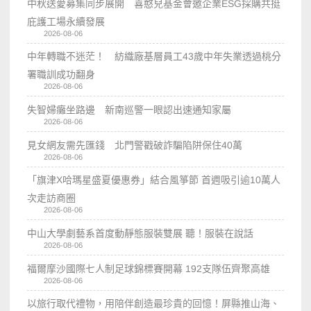
中秋送愛募集同步展開 喜憨兒基金會邀企業ESG採購共挺
庇護工場永續發展
2026-08-06
中年轉職不迷茫！ 紡織廠基層員工43歲中年失業透過桃分
署職訓成功翻身
2026-08-06
失智婦癱坐路邊 新南巡警一眼認出速通知家屬
2026-08-06
見女網友需先匯錢 北門警戳破詐騙陷阱保住40萬
2026-08-06
「旗津X哈瑪星盛夏優惠券」結合風箏節 首週吸引逾10萬人
次走訪商圈
2026-08-06
中山大學劇藝系首度動靜態服裝雙展 聽！服裝在說話
2026-08-06
福爾摩沙國際七人制足球錦標賽開幕 192支隊伍齊聚高雄
2026-08-06
以旅行取代禮物，用陪伴創造最珍貴的回憶！屏縣推山海、