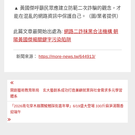
▲ 黃國傑呼籲民眾應建立防範二次詐騙的觀念，才
能在混亂的網路資訊中保護自己。（圖/業者提供）
此篇文章最開始出處為:
網路二詐抹黑合法機構 朝
陽黃國傑揭關鍵字污染陷阱
新聞來源：
https://more-news.tw/644913/
文
章
開創藝術教育新局 玄大藝創系成功打造兼顧就業與社會需求多元學習
體系
導
「2026南屯穿木屐躦鯪鯉踩街嘉年華」6/19盛大登場 330斤麻芛湯飄香
覽
迎端午