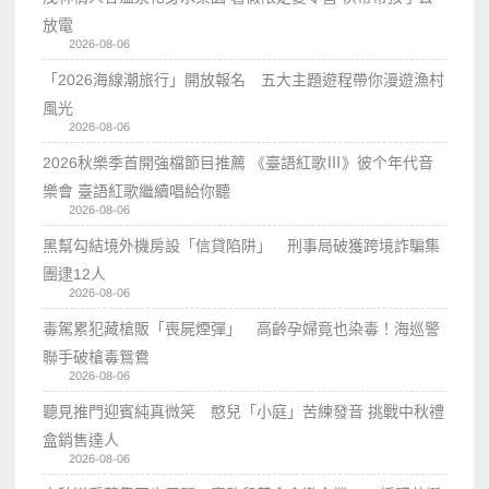
放電
2026-08-06
「2026海線潮旅行」開放報名 五大主題遊程帶你漫遊漁村
風光
2026-08-06
2026秋樂季首開強檔節目推薦 《臺語紅歌Ⅲ》彼个年代音
樂會 臺語紅歌繼續唱給你聽
2026-08-06
黑幫勾結境外機房設「信貸陷阱」 刑事局破獲跨境詐騙集
團逮12人
2026-08-06
毒駕累犯藏槍販「喪屍煙彈」 高齡孕婦竟也染毒！海巡警
聯手破槍毒鴛鴦
2026-08-06
聽見推門迎賓純真微笑 憨兒「小庭」苦練發音 挑戰中秋禮
盒銷售達人
2026-08-06