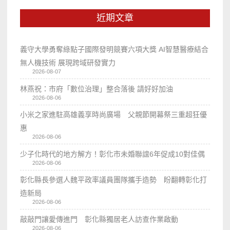
近期文章
義守大學勇奪綠點子國際發明競賽六項大獎 AI智慧醫療結合
無人機技術 展現跨域研發實力
2026-08-07
林燕祝：市府「數位治理」整合落後 請好好加油
2026-08-06
小米之家進駐高雄義享時尚廣場 父親節開幕祭三重超狂優
惠
2026-08-06
少子化時代的地方解方！彰化市未婚聯誼6年促成10對佳偶
2026-08-06
彰化縣長參選人魏平政率議員團隊攜手造勢 盼翻轉彰化打
造新局
2026-08-06
敲敲門讓愛傳進門 彰化縣獨居老人訪查作業啟動
2026-08-06