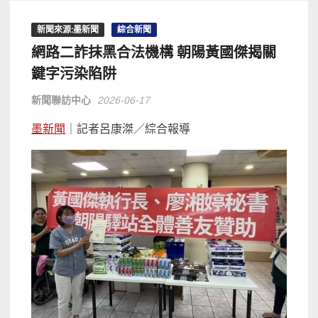
新聞來源:墨新聞
綜合新聞
網路二詐抹黑合法機構 朝陽黃國傑揭關
鍵字污染陷阱
新聞聯訪中心
2026-06-17
墨新聞
｜記者呂康滐／綜合報導