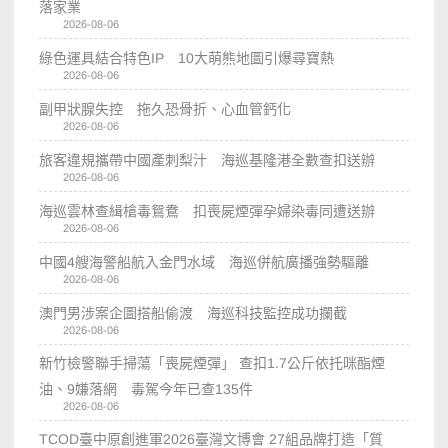
落家業
2026-08-06
綠色運具結合特色IP 10大萌熊地圖引爆尋寶熱
2026-08-06
副甲狀腺失控 拖久恐骨折、心血管鈣化
2026-08-06
旅客違規攜帶中國產刺梨汁 海巡基隆港全數查扣送辦
2026-08-06
海巡雲林查緝槍毒鴛鴦 扣喪屍煙彈孕婦染毒同遭送辦
2026-08-06
中國4艘海警船航入金門水域 海巡併航廣播強勢驅離
2026-08-06
澳門男涉案企圖搭船偷渡 海巡科技監控成功攔截
2026-08-06
新竹檢警聯手掃蕩「喪屍煙彈」 查扣1.7公斤依托咪酯煙
油、9嫌落網 毒駕今年已查135件
2026-08-06
TCOD臺中原創進軍2026臺灣文博會 27組品牌打造「質