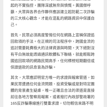
起的不實指控，團隊深感無奈與憤慨。黃國傑呼
籲，大眾與各界合作夥伴應該建立起防範二次詐騙
的三大核心觀念，才能在混亂的網路資訊中保護自
己。
首先，民眾必須高度警惕任何在網路上宣稱保證追
回款項的手法。在正規的司法程序中，跨國金流的
追討需要耗費極大的法律資源與時間，天下絕對沒
有平白無故能透過通訊軟體私下聯絡，就能輕鬆跨
國追回款項的網路民間高手，任何標榜短期翻倍或
保證退款的訊息皆為詐騙。
其次，大眾應認明官方唯一的求證與報案管道，如
果民眾遭遇任何金流問題、投資受騙或是對特定團
體的背景產生疑慮，唯一正確且合法的渠道是直接
前往各地方警察局報案，或者撥打內政部警政署的
165反詐騙專線進行雙重求證，切勿輕信來路不明