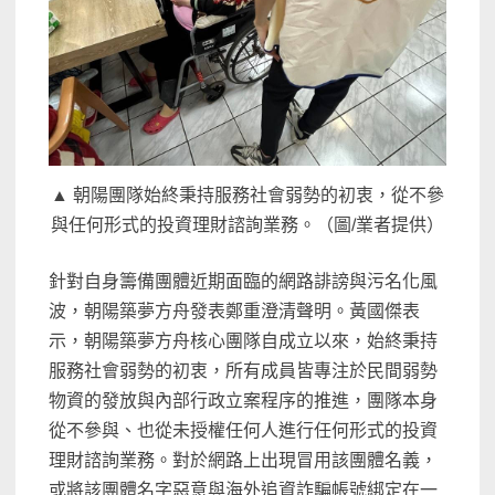
▲ 朝陽團隊始終秉持服務社會弱勢的初衷，從不參
與任何形式的投資理財諮詢業務。（圖/業者提供）
針對自身籌備團體近期面臨的網路誹謗與污名化風
波，朝陽築夢方舟發表鄭重澄清聲明。黃國傑表
示，朝陽築夢方舟核心團隊自成立以來，始終秉持
服務社會弱勢的初衷，所有成員皆專注於民間弱勢
物資的發放與內部行政立案程序的推進，團隊本身
從不參與、也從未授權任何人進行任何形式的投資
理財諮詢業務。對於網路上出現冒用該團體名義，
或將該團體名字惡意與海外追資詐騙帳號綁定在一