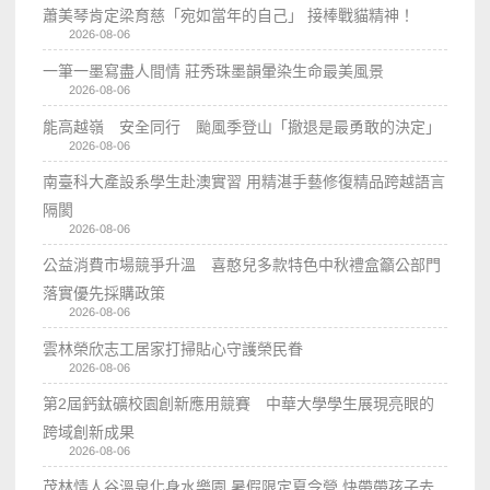
蕭美琴肯定梁育慈「宛如當年的自己」 接棒戰貓精神！
2026-08-06
一筆一墨寫盡人間情 莊秀珠墨韻暈染生命最美風景
2026-08-06
能高越嶺 安全同行 颱風季登山「撤退是最勇敢的決定」
2026-08-06
南臺科大產設系學生赴澳實習 用精湛手藝修復精品跨越語言
隔閡
2026-08-06
公益消費市場競爭升溫 喜憨兒多款特色中秋禮盒籲公部門
落實優先採購政策
2026-08-06
雲林榮欣志工居家打掃貼心守護榮民眷
2026-08-06
第2屆鈣鈦礦校園創新應用競賽 中華大學學生展現亮眼的
跨域創新成果
2026-08-06
茂林情人谷溫泉化身水樂園 暑假限定夏令營 快帶帶孩子去