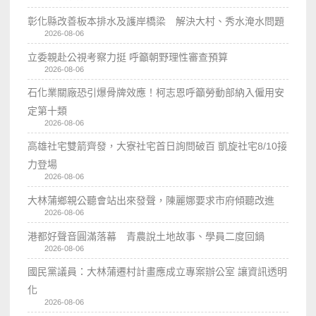
彰化縣改善板本排水及護岸橋梁 解決大村、秀水淹水問題
2026-08-06
立委親赴公視考察力挺 呼籲朝野理性審查預算
2026-08-06
石化業關廠恐引爆骨牌效應！柯志恩呼籲勞動部納入僱用安
定第十類
2026-08-06
高雄社宅雙箭齊發，大寮社宅首日詢問破百 凱旋社宅8/10接
力登場
2026-08-06
大林蒲鄉親公聽會站出來發聲，陳麗娜要求市府傾聽改進
2026-08-06
港都好聲音圓滿落幕 青農說土地故事、學員二度回鍋
2026-08-06
國民黨議員：大林蒲遷村計畫應成立專案辦公室 讓資訊透明
化
2026-08-06