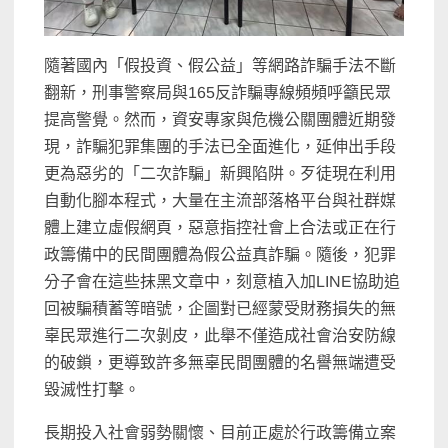
隨著國內「假投資、假公益」等網路詐騙手法不斷
翻新，刑事警察局與165反詐騙專線頻頻呼籲民眾
提高警覺。然而，資安專家與危機公關團體近期發
現，詐騙犯罪集團的手法已全面進化，延伸出手段
更為惡劣的「二次詐騙」新興陷阱。歹徒現在利用
自動化腳本程式，大量在主流部落格平台與社群媒
體上建立虛假網頁，惡意指控社會上合法或正在行
政籌備中的民間團體為假公益真詐騙。隨後，犯罪
分子會在這些抹黑文章中，刻意植入加LINE協助追
回被騙積蓄等暗號，企圖對已經蒙受財務損失的無
辜民眾進行二次剝皮，此舉不僅造成社會治安防線
的破鎖，更導致許多無辜民間團體的名譽無端遭受
毀滅性打擊。
長期投入社會弱勢關懷、目前正處於行政籌備立案