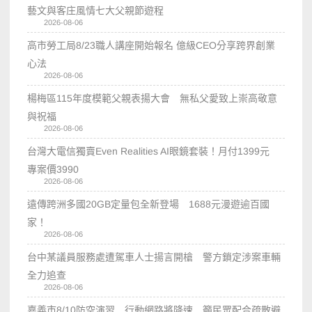
藝文與客庄風情七大父親節遊程
2026-08-06
高市勞工局8/23職人講座開始報名 億級CEO分享跨界創業
心法
2026-08-06
楊梅區115年度模範父親表揚大會 無私父愛致上崇高敬意
與祝福
2026-08-06
台灣大電信獨賣Even Realities AI眼鏡套裝！月付1399元
專案價3990
2026-08-06
遠傳跨洲多國20GB定量包全新登場 1688元漫遊逾百國
家！
2026-08-06
台中某議員服務處遭駕車人士揚言開槍 警方鎖定涉案車輛
全力追查
2026-08-06
嘉義市8/10防空演習 行動網路將降速 籲民眾配合疏散避