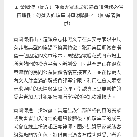
▲ 黃國傑（圖左）呼籲大眾求證網路資訊時務必保
持理性，勿落入詐騙集團連環陷阱。（圖/業者提
供）
黃國傑指出，這類惡意抹黑文章在資安專家眼中具
有非常典型的換湯不換藥特徵，犯罪集團通常會撰
寫一個固定的文章範本，再透過電腦程式將市場上
所有熱門的投資平台、新創公司、甚至是正在跑立
案流程的民間公益團體名稱直接套入，並在標籤與
內文大肆塞滿詐騙或負評等字眼，利用社會大眾搜
尋求證時的恐懼與焦慮心理，引誘真正需要幫忙的
受害者加入其犯罪集團所掌控的通訊軟體帳號。
黃國傑進一步透露，當這些誤信部落格內容的民眾
或受害者加入特定的通訊軟體後，詐騙集團的成員
就會在線上扮演起正義律師、國外追資專家或駭客
組織顧問等角色，誆稱自己過去有成功幫受害者追