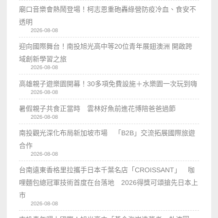
廟口音樂會熱鬧登場！柯志恩重砲轟綠營防疫冷血、食安不
透明
2026-08-08
迎向國際舞台！南投旭光高中等20位青年展翅澳洲 開啟跨
域創新學習之旅
2026-08-08
高雄親子遊樂園開幕！30多項免費設施＋水樂園一次玩到嗨
2026-08-08
暑假親子共食正當時 雲林好魚前進花博陪爸爸過節
2026-08-08
南投觀光深化布局新加坡市場 「B2B」交流拓展國際旅遊
合作
2026-08-08
台南遠東香格里拉攜手日本千葉名店「CROISSANT」 咖
哩麵包總冠軍技術首度在台落地 2026得獎可頌搶先日本上
市
2026-08-08