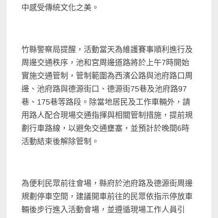
中感受傳統文化之美。
竹縣警察局提醒，活動當天為維護賽事順利進行及
周邊交通秩序，池和宮周邊道路將於上午7時開始
實施交通管制，管制範圍為西濱公路與池府路口周
邊、池府路與德源街口、德源街75巷及池府路97
巷、175巷等路段。除當地居民及工作車輛外，請
用路人配合現場交通指揮與相關管制措施，提前規
劃行車路線，以避免交通壅塞，並預計於晚間6時
活動結束後解除管制。
為便利民眾前往會場，縣府於池府路及德源街周邊
規劃停車空間，建議開車前往的民眾依指示停放車
輛後步行進入活動會場，並遵循現場工作人員引