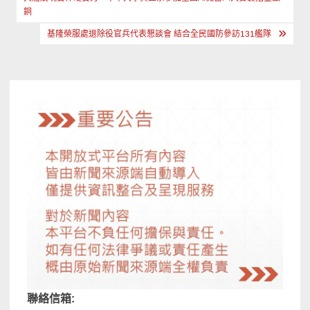
章
銅
導
基隆榮服處退除役官兵代表懇談會 結合全民國防參訪131艦隊
覽
聯絡信箱: