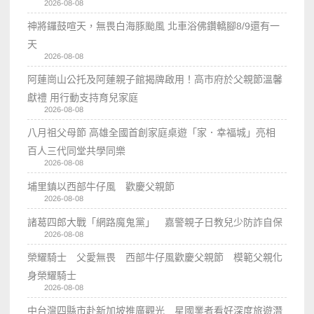
2026-08-08
神將鑼鼓喧天，無畏白海豚颱風 北車浴佛鑽轎腳8/9還有一
天
2026-08-08
阿蓮崗山公托及阿蓮親子館揭牌啟用！高市府於父親節溫馨
獻禮 用行動支持育兒家庭
2026-08-08
八月祖父母節 高雄全國首創家庭桌遊「家．幸福城」亮相
百人三代同堂共學同樂
2026-08-08
埔里鎮以西部牛仔風 歡慶父親節
2026-08-08
諸葛四郎大戰「網路魔鬼黨」 嘉警親子日教兒少防詐自保
2026-08-08
榮耀騎士 父愛無畏 西部牛仔風歡慶父親節 模範父親化
身榮耀騎士
2026-08-08
中台灣四縣市赴新加坡推廣觀光 星國業者看好深度旅遊潛