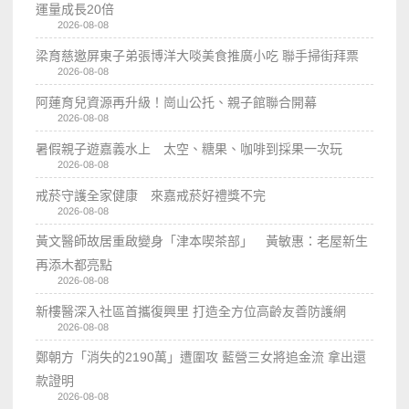
運量成長20倍
2026-08-08
梁育慈邀屏東子弟張博洋大啖美食推廣小吃 聯手掃街拜票
2026-08-08
阿蓮育兒資源再升級！崗山公托、親子館聯合開幕
2026-08-08
暑假親子遊嘉義水上 太空、糖果、咖啡到採果一次玩
2026-08-08
戒菸守護全家健康 來嘉戒菸好禮獎不完
2026-08-08
黃文醫師故居重啟變身「津本喫茶部」 黃敏惠：老屋新生
再添木都亮點
2026-08-08
新樓醫深入社區首攜復興里 打造全方位高齡友善防護網
2026-08-08
鄭朝方「消失的2190萬」遭圍攻 藍營三女將追金流 拿出還
款證明
2026-08-08