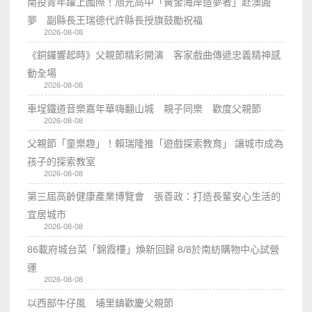
南投青年躍上國際！旭光高中「黃金海岸造夢者」赴澳圓
夢 副縣長王瑞德代許縣長授旗鼓勵祝福
2026-08-08
《銅鑼響起時》父親節精彩開演 客家戲曲傳遞忠義精神感
動全場
2026-08-08
車埕鐵道音樂嘉年華嗨翻山城 親子同樂 歡度父親節
2026-08-08
父親節「童樂趣」！賴瑞隆推「遊戲探索教育」 讓城市成為
孩子的探索教室
2026-08-08
第三屆高齡健康產業博覽會 張善政：打造長輩安心生活的
宜居城市
2026-08-08
86載府城台菜「錦霞樓」煥新回歸 8/8於南紡購物中心試營
運
2026-08-08
以西部牛仔風 埔里鎮歡慶父親節