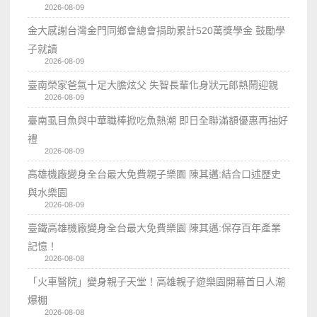
2026-08-09
金大感謝台灣金門同鄉會總會捐助累計520萬獎學金 鼓勵學
子就讀
2026-08-09
臺南榮家爸氣十足大膽炫父 失智長輩化身狀元郎熱鬧迎親
2026-08-09
臺南虱目魚與中華職棒掀吃魚熱潮 即日全聯滿額優惠再抽好
禮
2026-08-09
高雄機廠變身全台最大免費親子樂園 陳其邁:結合口述歷史
與水樂園
2026-08-09
臺鐵高雄機廠變身全台最大免費樂園 陳其邁:保存百年產業
記憶！
2026-08-08
「火車醫院」變身親子天堂！高雄親子遊樂園開幕首日人潮
爆棚
2026-08-08