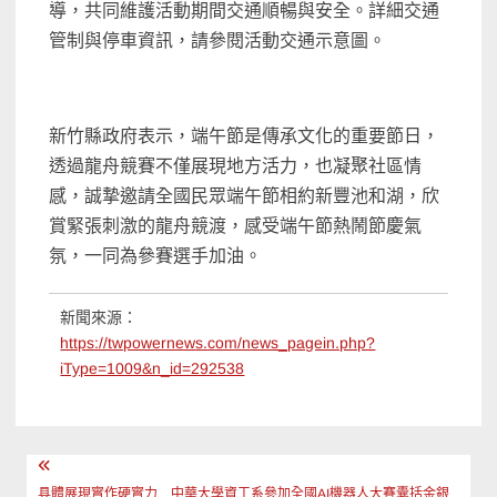
導，共同維護活動期間交通順暢與安全。詳細交通
管制與停車資訊，請參閱活動交通示意圖。
新竹縣政府表示，端午節是傳承文化的重要節日，
透過龍舟競賽不僅展現地方活力，也凝聚社區情
感，誠摯邀請全國民眾端午節相約新豐池和湖，欣
賞緊張刺激的龍舟競渡，感受端午節熱鬧節慶氣
氛，一同為參賽選手加油。
新聞來源：
https://twpowernews.com/news_pagein.php?
iType=1009&n_id=292538
文
具體展現實作硬實力 中華大學資工系參加全國AI機器人大賽囊括金銀