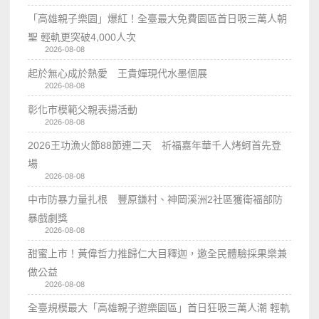
「高雄親子樂園」爆紅！全臺最大免費園區首日吸三萬人朝
聖 輕軌更突破4,000人次
2026-08-08
起於無心成於熱愛 王貴嬋現代水墨個展
2026-08-08
彰化市模範父親表揚活動
2026-08-08
2026王功漁火節88節連二天 祈福嘉年華千人烤蚵首先登
場
2026-08-08
中市防暴力量扎根 豐原鎌村、神岡溪洲2社區獲衛福部防
暴戲劇獎
2026-08-08
甜蜜上市！黃偉哲力推歸仁大目釋迦，邀全民體驗採果樂兼
做公益
2026-08-08
全臺規模最大「高雄親子遊樂園區」首日狂吸三萬人潮 輕軌