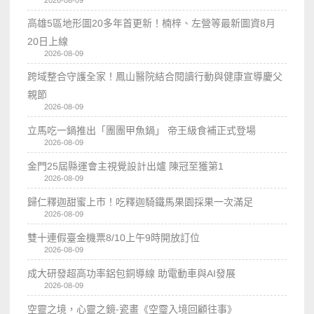
2026-08-09
高雄5區地形圖20多年首更新！楠梓、左營等最新圖資8月
20日上線
2026-08-09
跨域整合守護全家！鳳山醫院結合閱讀行動與健康宣導慶父
親節
2026-08-09
立馬吃一鍋推出「團團甲魚鍋」 帝王級食補正式登場
2026-08-09
金門25屆縣運會主視覺設計出爐 陳冠至獲第1
2026-08-09
歸仁釋迦甜蜜上市！吃釋迦騎鐵馬果園採果一次滿足
2026-08-09
雙十連假臺金機票8/10上午9時開放訂位
2026-08-09
成大研發超高功率鋁包銅導線 助電動車與AI發展
2026-08-09
空靈之境，心靈之鏡-瓷畫《空𩆜入境回顧往事》