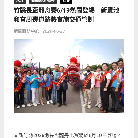
地方
新聞來源:勁報
社會
竹縣長盃龍舟賽6/19熱鬧登場 新豐池
和宮周邊道路將實施交通管制
新聞聯訪中心
2026-06-17
▲新竹縣2026縣長盃龍舟比賽將於6月19日登場。