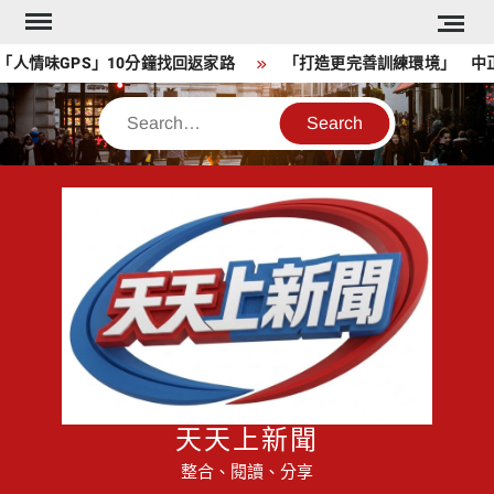
Skip
to
情味GPS」10分鐘找回返家路
「打造更完善訓練環境」 中正
content
Search
天天上新聞
整合、閱讀、分享