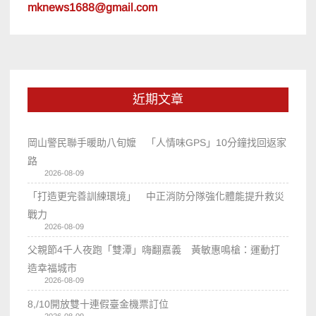
mknews1688@gmail.com
近期文章
岡山警民聯手暖助八旬嬤 「人情味GPS」10分鐘找回返家
路
2026-08-09
「打造更完善訓練環境」 中正消防分隊強化體能提升救災
戰力
2026-08-09
父親節4千人夜跑「雙潭」嗨翻嘉義 黃敏惠鳴槍：運動打
造幸福城市
2026-08-09
8,/10開放雙十連假臺金機票訂位