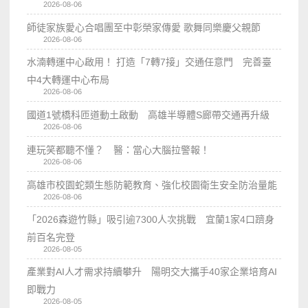
2026-08-06
師徒家族愛心合唱團至中彰榮家傳愛 歌舞同樂慶父親節
2026-08-06
水湳轉運中心啟用！ 打造「7轉7接」交通任意門 完善臺
中4大轉運中心布局
2026-08-06
國道1號橋科匝道動土啟動 高雄半導體S廊帶交通再升級
2026-08-06
連玩笑都聽不懂？ 醫：當心大腦拉警報！
2026-08-06
高雄市校園蛇類生態防範教育、強化校園衛生安全防治量能
2026-08-06
「2026森遊竹縣」吸引逾7300人次挑戰 宜蘭1家4口躋身
前百名完登
2026-08-05
產業對AI人才需求持續攀升 陽明交大攜手40家企業培育AI
即戰力
2026-08-05