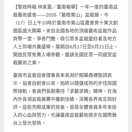
【警政時報 林家嘉／臺南報導】一年一度的臺南盆
栽藝術盛會——2026「藝樹東山」盆栽展，今
（17）日上午10時於臺南市東山區農會旁十果文創
園區盛大開幕。來自全國各地的頂級藝術盆栽作品
齊聚一堂、爭奇鬥艷，吸引眾多盆栽愛好者及地方
人士到場共襄盛舉。展期自6月17日至6月21日止，
開放民眾免費入場參觀，邀請全國民眾一同感受盆
栽藝術之美。
臺南市盆栽協會理事長朱長淵於開幕典禮致詞表
示，協會自創會以來，始終以穩健成熟的步伐與國
際接軌，會員們長期秉持「求藝求精」精神，在海
內外各項盆栽展賽中屢創佳績，深獲各界肯定與好
評。這些亮眼成果的背後，皆是全體會員多年來投
入的心血與努力，也讓臺南盆栽藝術逐步在國際舞
台上發光發熱。