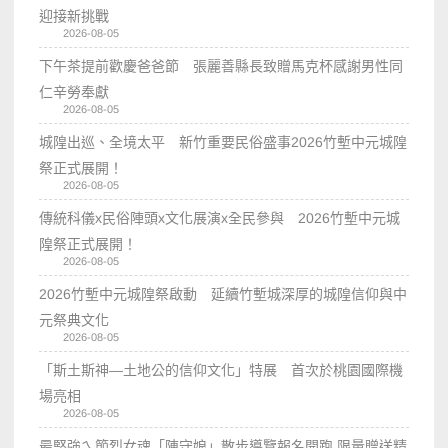
迎接新挑戰
2026-08-05
下午茶提前歡慶爸爸節 張麗善縣長致贈馬克杯感謝男性同
仁辛勞奉獻
2026-08-05
城隍出巡、全境太平 新竹重要民俗盛事2026竹塹中元城隍
祭正式展開！
2026-08-05
傳統科儀x民俗陣頭x文化展演x全民參與 2026竹塹中元城
隍祭正式展開！
2026-08-05
2026竹塹中元城隍祭啟動 延續竹塹城深厚的城隍信仰與中
元祭典文化
2026-08-05
「斯土斯神—土地公的信仰文化」特展 首次於桃園國際機
場亮相
2026-08-05
最堅強ㄟ節烈女魂「陳守娘」散步導覽報名開跑 限量贈送精