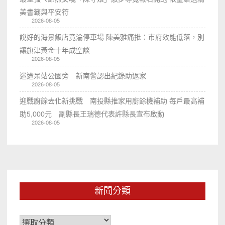
美書籤與平安符
2026-08-05
說好的海景飯店竟淪停車場 陳美雅痛批：市府效能低落，別
讓旗津黃金十年成空談
2026-08-05
迷途呆站公園旁 新南警認出紀錄助返家
2026-08-05
迎戰廚餘去化新挑戰 南投縣推家用廚餘機補助 每戶最高補
助5,000元 副縣長王瑞德代表許縣長宣布啟動
2026-08-05
新聞分類
新