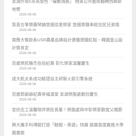
澎湖外垵5米高金色「躍動海豚」 絕美公共藝術翻轉西嶼新
地標
2026-08-06
筑音古箏樂團琴韻悠揚佳里榮家 悠揚樂聲串起住民兄弟情
2026-08-06
南應大餐飲系USR農產品牌設計連獲德國紅點、韓國釜山設
計獎肯定
2026-08-06
百歲榮民駱杰伯伯紀壽 彰化榮家溫馨慶生
2026-08-06
成大航太系成功驗證自主研製火箭引擎系統
2026-08-06
百歲郭爺爺紀壽幸福滿堂 澎湖榮服處歡欣慶生
2026-08-06
宜欣志工溫馨陪伴榮民長輩！榮服處與中彰榮家歡度父親節
2026-08-06
興大攜手科博館打造「鯨掘・骨語」特展 館展首度搬進大學
圖書館