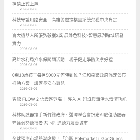
神猜正式上線
2026-08-06
科技守護用路安全 高雄警碰撞構圖系統榮獲中央肯定
2026-08-06
崑大機器人所張弘毅獲3獎 展綠色科技×智慧感測跨域研發
實力
2026-08-06
高雄水利局推水保闖關活動 親子健走學防災拿好禮
2026-08-06
0至18歲孩子每月5000元何時到位？江和樹籲政府儘速公布
推動方案 讓家長安心育兒
2026-08-06
雲鯨 FLOW 2 信義區登場！ 導入 AI 辨識與熱活水清潔功能
2026-08-06
科林助聽器攜手新竹縣政府、聲暉聯合會捐贈AI數位助聽器
守護弱勢聽損者 共同打造聽力友善城市
2026-08-06
全球預測市場熱潮席捲！「台版 Polymarket」GodGuess