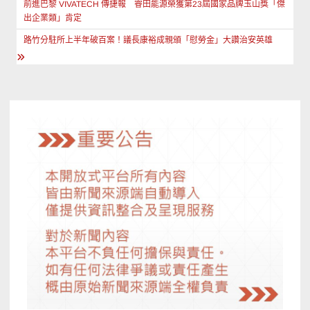
章
前進巴黎 VIVATECH 傳捷報 睿田能源榮獲第23屆國家品牌玉山獎「傑
出企業類」肯定
導
路竹分駐所上半年破百案！議長康裕成親頒「慰勞金」大讚治安英雄
覽