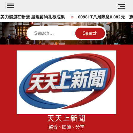
Skip
to
力蝶道在新進 展現藝術扎根成果
00981T八月除息0.082元 想
content
Search
天天上新聞
整合、閱讀、分享