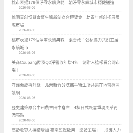
桃市表揚179個淨零永續典範 朝淨零永續城市穩健邁進
2026-08-05
桃園青創博覽會暨生醫新創媒合博覽會 助青年新創拓展國
際市場
2026-08-05
桃市表揚179個淨零永續典範 張善政：公私協力共創宜居
永續城市
2026-08-05
美商Coupang酷澎Q2淨營收年增4％ 創辦人這樣看台灣市
場！
2026-08-05
守護偏鄉再升級 北榮新竹分院攜手衛生所共築在地醫療照
護網
2026-08-05
歷史建築原台中州農會田中倉庫 4棟日式穀倉重現風華再
添亮點
2026-08-05
高齡收容人持續增加 臺南監獄啟用「樂齡工場」 戒護人力