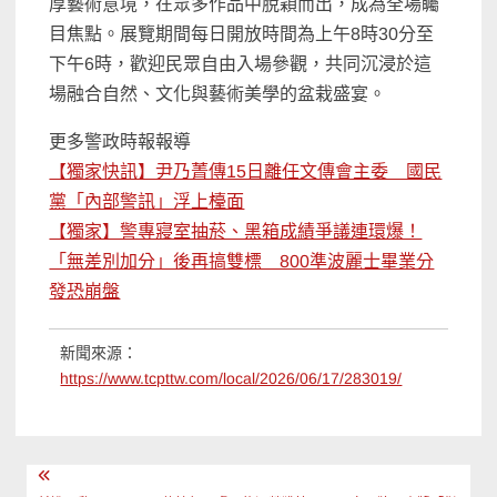
厚藝術意境，在眾多作品中脫穎而出，成為全場矚
目焦點。展覽期間每日開放時間為上午8時30分至
下午6時，歡迎民眾自由入場參觀，共同沉浸於這
場融合自然、文化與藝術美學的盆栽盛宴。
更多警政時報報導
【獨家快訊】尹乃菁傳15日離任文傳會主委 國民
黨「內部警訊」浮上檯面
【獨家】警專寢室抽菸、黑箱成績爭議連環爆！
「無差別加分」後再搞雙標 800準波麗士畢業分
發恐崩盤
新聞來源：
https://www.tcpttw.com/local/2026/06/17/283019/
文