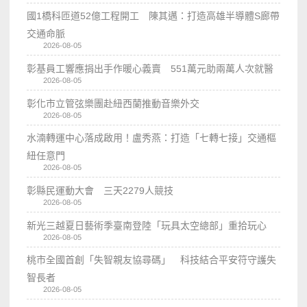
國1橋科匝道52億工程開工 陳其邁：打造高雄半導體S廊帶
交通命脈
2026-08-05
彰基員工響應捐出手作暖心義賣 551萬元助兩萬人次就醫
2026-08-05
彰化市立管弦樂團赴紐西蘭推動音樂外交
2026-08-05
水湳轉運中心落成啟用！盧秀燕：打造「七轉七接」交通樞
紐任意門
2026-08-05
彰縣民運動大會 三天2279人競技
2026-08-05
新光三越夏日藝術季臺南登陸「玩具太空總部」重拾玩心
2026-08-05
桃市全國首創「失智親友協尋碼」 科技結合平安符守護失
智長者
2026-08-05