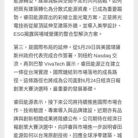
能源轉型、建築減碳與空間不足的共同挑戰，如何
把既有建築轉化為分散式能源資產，已成為重要趨
勢。睿田能源提出的彩繪立面光電方案，正是將光
電技術從屋頂延伸至建築外牆，並導入美學設計、
ESG揭露與場域營運的整合型解決方案。
第三，是國際布局的延伸。從5月29日與美國堪薩
斯州政府代表完成合作簽署，到紐約 Nasdaq 交
流，再到巴黎 VivaTech 展示，睿田能源正在建立
一條從台灣實證、國際鏈結到市場落地的成長路
徑。這條路徑也將成為公司面對6月24日經濟日報
創業大賽決選時，最重要的發展基礎。
睿田能源表示，接下來公司將持續推進國際市場合
作、技術驗證、專案導入與品牌建設，近期亦有品
牌與創新相關成果將陸續公布。公司期待在經濟日
報創業大賽決選中，向評審與市場進一步說明睿田
能源如何以台灣原創技術，回應全球淨零建築、城