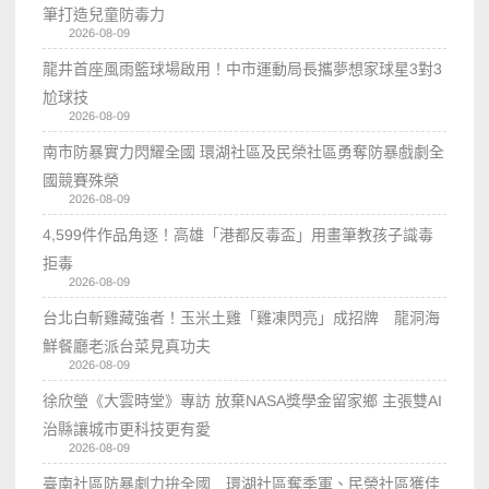
筆打造兒童防毒力
2026-08-09
龍井首座風雨籃球場啟用！中市運動局長攜夢想家球星3對3
尬球技
2026-08-09
南市防暴實力閃耀全國 環湖社區及民榮社區勇奪防暴戲劇全
國競賽殊榮
2026-08-09
4,599件作品角逐！高雄「港都反毒盃」用畫筆教孩子識毒
拒毒
2026-08-09
台北白斬雞藏強者！玉米土雞「雞凍閃亮」成招牌 龍洞海
鮮餐廳老派台菜見真功夫
2026-08-09
徐欣瑩《大雲時堂》專訪 放棄NASA獎學金留家鄉 主張雙AI
治縣讓城市更科技更有愛
2026-08-09
臺南社區防暴劇力拚全國 環湖社區奪季軍、民榮社區獲佳