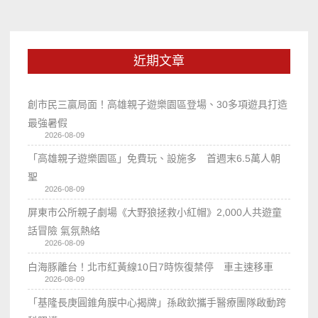
近期文章
創市民三贏局面！高雄親子遊樂園區登場、30多項遊具打造
最強暑假
2026-08-09
「高雄親子遊樂園區」免費玩、設施多 首週末6.5萬人朝
聖
2026-08-09
屏東市公所親子劇場《大野狼拯救小紅帽》2,000人共遊童
話冒險 氣氛熱絡
2026-08-09
白海豚離台！北市紅黃線10日7時恢復禁停 車主速移車
2026-08-09
「基隆長庚圓錐角膜中心揭牌」孫啟欽攜手醫療團隊啟動跨