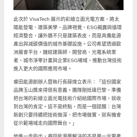
此次於 VivaTech 展示的彩繪立面光電方案，將太
陽能發電、建築美學、品牌視覺、ESG揭露與循環
經濟整合，讓外牆不只是建築表皮，而是具備能源
產出與減碳價值的城市基礎設施。公司希望透過歐
洲展會平台，鏈結建築師、開發商、光電系統業
者、城市淨零計畫與企業ESG場域，推動台灣技術
進入更大的國際應用市場。
睿田能源創辦人暨執行長薛煒立表示：「這份國家
品牌玉山獎來得很有意義。團隊剛抵達巴黎，準備
把台灣的彩繪立面光電技術介紹給國際市場，就收
到台灣的肯定。這不是終點，而是一個提醒：台灣
新創只要持續把技術做深、把市場做實，就有機會
從示範場域走向國際舞台。」
他進一步指出，睿田能源要解決的不是單一光電產