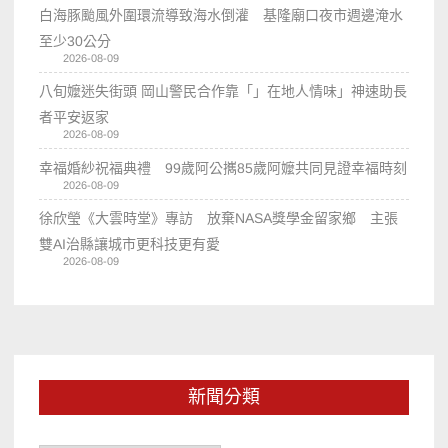
白海豚颱風外圍環流導致海水倒灌 基隆廟口夜市週邊淹水
至少30公分
2026-08-09
八旬嬤迷失街頭 岡山警民合作靠「」在地人情味」神速助長
者平安返家
2026-08-09
幸福婚紗祝福典禮 99歲阿公𢹂85歲阿嬤共同見證幸福時刻
2026-08-09
徐欣瑩《大雲時堂》專訪 放棄NASA獎學金留家鄉 主張
雙AI治縣讓城市更科技更有愛
2026-08-09
新聞分類