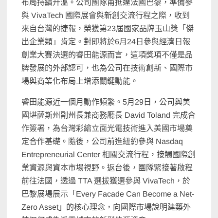
布局持續升溫。公司團隊甫抵達法國巴黎，準備參
與 VivaTech 國際展會與新創交流行程之際，收到
來自台灣的捷報，榮獲第23屆國家品牌玉山獎「傑
出企業類」肯定。對即將於6月24日參與經濟日報
創業大賽決選的睿田能源而言，這項獎項不僅是品
牌發展的外部認可，也為公司在技術創新、國際市
場與商業化布局上增添關鍵動能。
睿田能源近一個月動作頻繁。5月29日，公司與美
國堪薩斯州副州長兼商務廳長 David Toland 完成合
作簽署，為台灣彩繪立面光電技術進入美國市場奠
定合作基礎。隨後，公司前進紐約參與 Nasdaq
Entrepreneurial Center 相關交流行程，接觸國際創
業資源與資本市場視野。返台後，團隊緊接著啟程
前往法國，透過 TTA 選拔獲選參與 VivaTech，於
巴黎展場展示「Every Facade Can Become a Net-
Zero Asset」的核心理念，向國際市場說明建築外