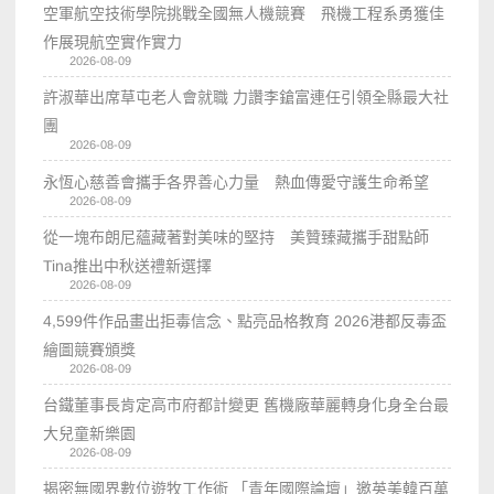
空軍航空技術學院挑戰全國無人機競賽 飛機工程系勇獲佳
作展現航空實作實力
2026-08-09
許淑華出席草屯老人會就職 力讚李鎗富連任引領全縣最大社
團
2026-08-09
永恆心慈善會攜手各界善心力量 熱血傳愛守護生命希望
2026-08-09
從一塊布朗尼蘊藏著對美味的堅持 美贊臻藏攜手甜點師
Tina推出中秋送禮新選擇
2026-08-09
4,599件作品畫出拒毒信念、點亮品格教育 2026港都反毒盃
繪圖競賽頒獎
2026-08-09
台鐵董事長肯定高市府都計變更 舊機廠華麗轉身化身全台最
大兒童新樂園
2026-08-09
揭密無國界數位遊牧工作術 「青年國際論壇」邀英美韓百萬