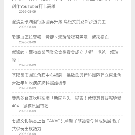
創作YouTuber打卡高雄
2026-08-09
澄清湖環湖漫行版圖再升級 鳥松文前路新步道完工
2026-08-09
暑期血庫拉警報 黃捷、賴瑞隆號召民眾一起來捐血
2026-08-09
獸醫師、寵物商業同業公會後援會成立 力挺「毛爸」賴瑞
隆！
2026-08-09
基隆長庚圓錐角膜中心揭牌 孫啟欽與跨科團隊建立東北角
青壯年角膜疾病跨科照護機制
2026-08-09
養樂多食安吹哨案爆「新聞消失」疑雲！黃瓊慧質疑報導變
404 撤稿原因待揭
2026-08-09
七族文化輪番上台 TAKAO兒童親子族語夏令營成果展 親子
共學玩出族語力
2026-08-09