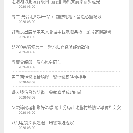
澄清湖環湖漫行版圖再前進 鳥松文前路新步道完工
2026-08-09
尊生·光合走廊第一站， 翩然栩栩・營造心靈場域
2026-08-09
許縣長出席草屯老人會理事長就職典禮 頒發當選證書
2026-08-09
領200萬裝修房屋 警方細問識破詐騙話術
2026-08-09
歡慶父親節 暖心慰勉同仁
2026-08-09
男子國道驚魂輪胎爆 警巡邏即時伸援手
2026-08-09
婦人誤信貸款話術 警銀聯手成功阻詐
2026-08-09
父親節廟埕相聚好溫馨 關山分局赴瑞豐村熱情宣導防詐交安
2026-08-09
八旬老翁深夜迷途 暖警護送返家
2026-08-09