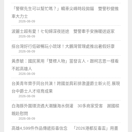
「警察先生可以幫忙嗎？」轎車尖峰時段拋錨 雙警秒變推
車大力士
2026-08-09
波麗士超有愛！七旬婦深夜迷途 雙警牽手安撫暖送返家
2026-08-09
搭台灣好行低碳暢玩小琉球！大鵬灣管理處推出暑假好康
2026-08-09
黃彥毓：國民黨用「雙標人物」當發言人，跟柯志恩一樣看
不起高雄人
2026-08-09
台美青年樂手同台共演！跨國並肩彩排激盪爵士新火花 展現
台中爵士人才培育成果
2026-08-09
白海豚外圍環流遇大潮釀海水倒灌 30多商家受害 謝國樑
親赴慰問
2026-08-09
高雄4,599件作品傳遞拒毒信念 「2026港都反毒盃」用畫