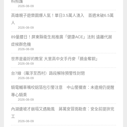
科照護
2026-08-09
高雄親子遊樂園爆人氣！單日3.5萬人湧入 首週末破6.5萬
人
2026-08-09
89量腰日！屏東縣衛生局推廣「健康ACE」法則 遠離代謝
症候群危機
2026-08-09
世界是最好的教室 大里高中女手丹麥「摘金奪銅」
2026-08-09
台7線（羅浮至西村）路段解除預警性封閉
2026-08-09
騎電輔車嘴咬鋁箔包引警注意 中山警攔查：未違規仍提醒
專心騎乘
2026-08-09
內湖邊坡才崩塌又遇颱風 蔣萬安冒雨勘查：安全前提拚完
工
2026-08-09