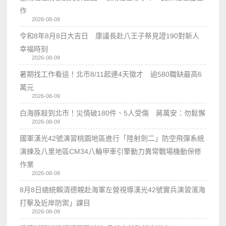
作
2026-08-09
令和8年8月8日大吉日 康議長赴八王子祭見證190對新人
幸福時刻
2026-08-09
暑期找工作看這！北市8/11起連4天徵才 逾580職缺最高6
萬元
2026-08-09
白海豚殺到北市！災情破180件、5人受傷 蔣萬安：勿鬆懈
2026-08-09
國軍漢光42號演習桃園地區進行「陸射劍二」防空飛彈系統
演練及八里地區CM34八輪甲車引擎動力異常戰場機動保修
作業
2026-08-09
8月8日總統賴清德親赴海軍左營視導漢光42號實兵演習濱海
打擊及近岸防禦」課目
2026-08-09