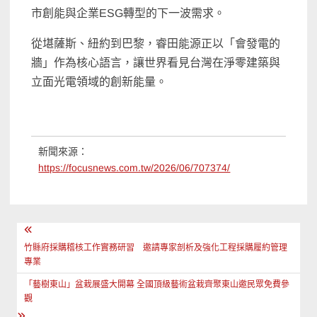
市創能與企業ESG轉型的下一波需求。
從堪薩斯、紐約到巴黎，睿田能源正以「會發電的
牆」作為核心語言，讓世界看見台灣在淨零建築與
立面光電領域的創新能量。
新聞來源：
https://focusnews.com.tw/2026/06/707374/
文
章
竹縣府採購稽核工作實務研習 邀請專家剖析及強化工程採購履約管理
專業
導
「藝樹東山」盆栽展盛大開幕 全國頂級藝術盆栽齊聚東山邀民眾免費參
覽
觀