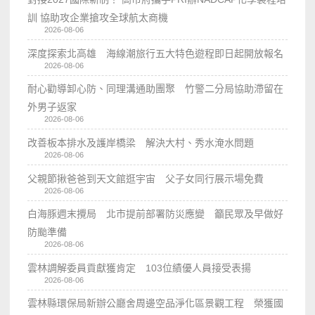
訓 協助攻企業搶攻全球航太商機
2026-08-06
深度探索北高雄 海線潮旅行五大特色遊程即日起開放報名
2026-08-06
耐心勸導卸心防、同理溝通助團聚 竹警二分局協助滯留在
外男子返家
2026-08-06
改善板本排水及護岸橋梁 解決大村、秀水淹水問題
2026-08-06
父親節揪爸爸到天文館逛宇宙 父子女同行展示場免費
2026-08-06
白海豚週末攪局 北市提前部署防災應變 籲民眾及早做好
防颱準備
2026-08-06
雲林調解委員貢獻獲肯定 103位績優人員接受表揚
2026-08-06
雲林縣環保局新辦公廳舍周邊空品淨化區景觀工程 榮獲國