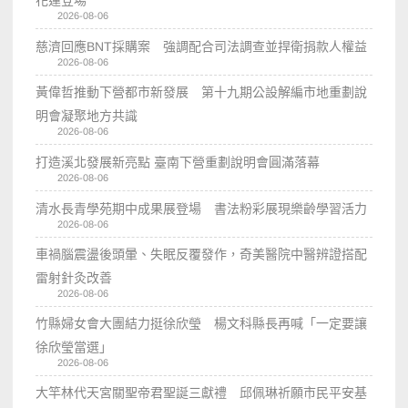
2026-08-06
慈濟回應BNT採購案 強調配合司法調查並捍衛捐款人權益
2026-08-06
黃偉哲推動下營都市新發展 第十九期公設解編市地重劃說
明會凝聚地方共識
2026-08-06
打造溪北發展新亮點 臺南下營重劃說明會圓滿落幕
2026-08-06
清水長青學苑期中成果展登場 書法粉彩展現樂齡學習活力
2026-08-06
車禍腦震盪後頭暈、失眠反覆發作，奇美醫院中醫辨證搭配
雷射針灸改善
2026-08-06
竹縣婦女會大團結力挺徐欣瑩 楊文科縣長再喊「一定要讓
徐欣瑩當選」
2026-08-06
大竿林代天宮關聖帝君聖誕三獻禮 邱佩琳祈願市民平安基