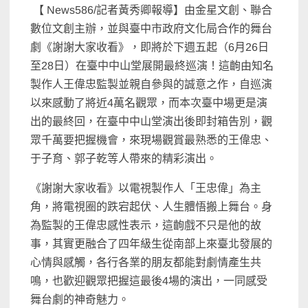
【 News586/記者黃秀卿報導】由金星文創、聯合
數位文創主辦，並與臺中市政府文化局合作的舞台
劇《謝謝大家收看》，即將於下週五起（6月26日
至28日）在臺中中山堂展開最終巡演！這齣由知名
製作人王偉忠監製並親自參與的誠意之作，自巡演
以來感動了將近4萬名觀眾，而本次臺中場更是演
出的最終回，在臺中中山堂演出後即封箱告別，觀
眾千萬要把握機會，來現場觀賞最熟悉的王偉忠、
于子育、郭子乾等人帶來的精彩演出。
《謝謝大家收看》以電視製作人「王忠偉」為主
角，將電視圈的跌宕起伏、人生體悟搬上舞台。身
為監製的王偉忠感性表示，這齣戲不只是他的故
事，其實更融合了四年級生從南部上來臺北發展的
心情與感觸，各行各業的朋友都能對劇情產生共
鳴，也歡迎觀眾把握這最後4場的演出，一同感受
舞台劇的神奇魅力。