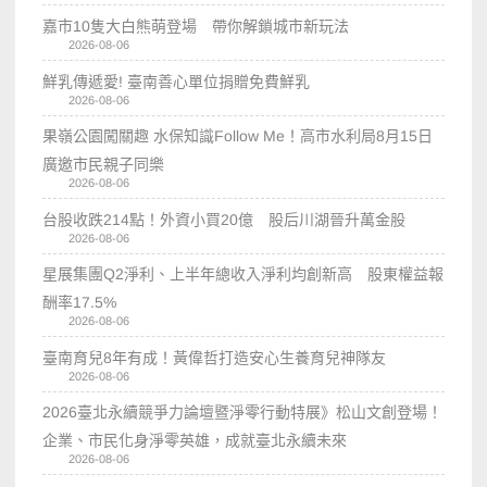
嘉市10隻大白熊萌登場 帶你解鎖城市新玩法
2026-08-06
鮮乳傳遞愛! 臺南善心單位捐贈免費鮮乳
2026-08-06
果嶺公園闖關趣 水保知識Follow Me！高市水利局8月15日
廣邀市民親子同樂
2026-08-06
台股收跌214點！外資小買20億 股后川湖晉升萬金股
2026-08-06
星展集團Q2淨利、上半年總收入淨利均創新高 股東權益報
酬率17.5%
2026-08-06
臺南育兒8年有成！黃偉哲打造安心生養育兒神隊友
2026-08-06
2026臺北永續競爭力論壇暨淨零行動特展》松山文創登場！
企業、市民化身淨零英雄，成就臺北永續未來
2026-08-06