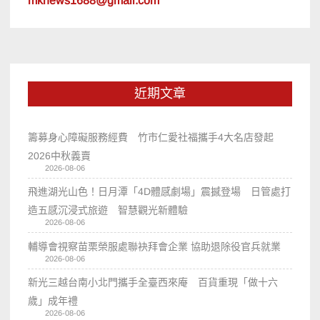
mknews1688@gmail.com
近期文章
籌募身心障礙服務經費 竹市仁愛社福攜手4大名店發起
2026中秋義賣
2026-08-06
飛進湖光山色！日月潭「4D體感劇場」震撼登場 日管處打
造五感沉浸式旅遊 智慧觀光新體驗
2026-08-06
輔導會視察苗栗榮服處聯袂拜會企業 協助退除役官兵就業
2026-08-06
新光三越台南小北門攜手全臺西來庵 百貨重現「做十六
歲」成年禮
2026-08-06