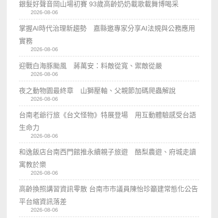
銀髮好聲音岡山場初賽 93歲高齡奶奶載歌載舞博喝采
2026-08-06
掌握AI時代治理新趨勢 嘉縣邀專家分享AI法規與公務應用
實務
2026-08-06
迎戰白海豚颱風 蔣萬安：料敵從寬、禦敵從嚴
2026-08-06
夜之動物園最終章 山獅壓軸、父親節加碼爬蟲解說
2026-08-06
台南老爺行旅《台文怪物》特展登場 用互動體驗感受台語
生命力
2026-08-06
和逸飯店台南西門館推永續親子旅遊 酪梨農遊、府城走讀
寓教於樂
2026-08-06
高齡換照講習資訊零散 台南市市議員陳怡珍籲建常態化公告
平台縮資訊落差
2026-08-06