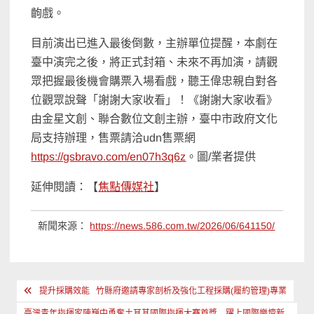
齣戲。
目前演出已進入最後倒數，主辦單位提醒，本劇在
臺中演完之後，將正式封箱、未來不再加演，請觀
眾把握最後機會購票入場看戲，聽王偉忠親自對各
位觀眾說聲「謝謝大家收看」！《謝謝大家收看》
由金星文創、聯合數位文創主辦，臺中市政府文化
局支持辦理，售票請洽udn售票網
https://gsbravo.com/en07h3q6z
。圖/業者提供
延伸閱讀：【
焦點傳媒社
】
新聞來源：
https://news.586.com.tw/2026/06/641150/
文
提升採購效能 竹縣府邀請專家剖析及強化工程採購(履約管理)專業
章
臺灣青年指揮家陳巍中勇奪土耳其國際指揮大賽首獎 躍上國際樂壇新