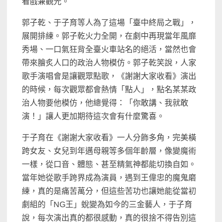
看戲兼觀光。
郭子乾、于子育等人為了這場「臺中終局之戰」，
展開排練。郭子乾火力全開，在劇中再現當年風靡
秀場、一口氣狂背全臺火車站名的絕活，當然也會
帶來膾炙人口的政治人物模仿。郭子乾笑說，人家
歌手演唱會是讓觀眾點歌，《謝謝大家收看》演出
的時候，每次觀眾都會熱情「點人」，點名某某政
治人物要他模仿，他總覺得：「你敢講、我就敢
演！」讓人更加期待這次會有什麼驚喜。
于子育在《謝謝大家收看》一人分飾多角，完美橫
跨女友、女兒到年邁母親等多個年齡層，像變魔術
一樣，從口音、體態、甚至精氣神都能切換自如。
當年她從歌手跨界成為演員，遇到王偉忠的魔鬼磨
練，真的是痛苦萬分，但這些苦功也讓她能從當初
劇組的「NG王」蛻變為如今的三金藝人，于子育
說，每次演出真的都很感動，真的很捨不得告別這