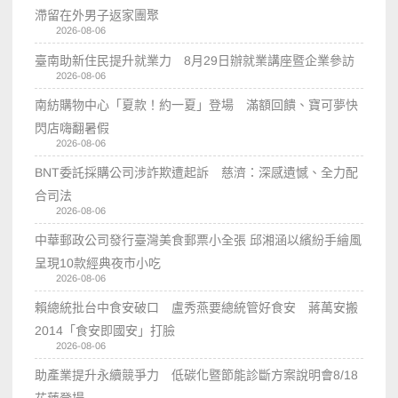
滯留在外男子返家團聚
2026-08-06
臺南助新住民提升就業力 8月29日辦就業講座暨企業參訪
2026-08-06
南紡購物中心「夏款！約一夏」登場 滿額回饋、寶可夢快
閃店嗨翻暑假
2026-08-06
BNT委託採購公司涉詐欺遭起訴 慈濟：深感遺憾、全力配
合司法
2026-08-06
中華郵政公司發行臺灣美食郵票小全張 邱湘涵以繽紛手繪風
呈現10款經典夜市小吃
2026-08-06
賴總統批台中食安破口 盧秀燕要總統管好食安 蔣萬安搬
2014「食安即國安」打臉
2026-08-06
助產業提升永續競爭力 低碳化暨節能診斷方案說明會8/18
花蓮登場