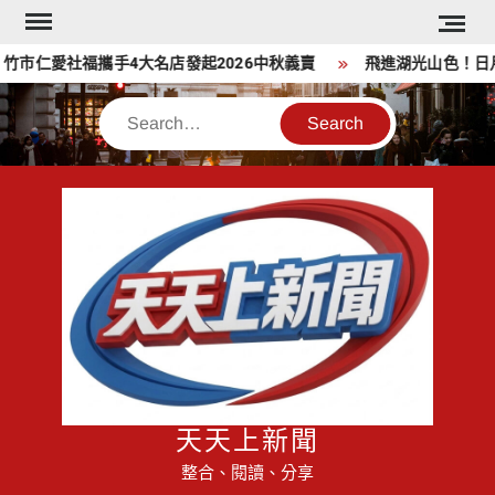
Skip
to
仁愛社福攜手4大名店發起2026中秋義賣
飛進湖光山色！日月潭
content
Search
天天上新聞
整合、閱讀、分享