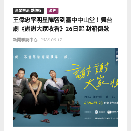
新聞來源: 點傳媒
產經
王偉忠率明星陣容到臺中中山堂！舞台
劇《謝謝大家收看》26日起 封箱倒數
新聞聯訪中心
2026-06-17