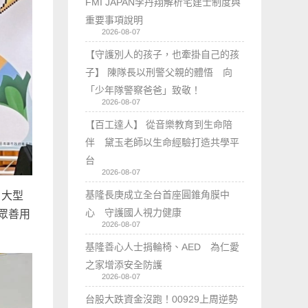
FMI JAPAN李丹翔解析宅建士制度與
重要事項說明
2026-08-07
【守護別人的孩子，也牽掛自己的孩
子】 陳隊長以刑警父親的體悟 向
「少年隊警察爸爸」致敬！
2026-08-07
【百工達人】 從音樂教育到生命陪
伴 黛玉老師以生命經驗打造共學平
台
2026-08-07
基隆長庚成立全台首座圓錐角膜中
」大型
心 守護國人視力健康
眾善用
2026-08-07
基隆善心人士捐輪椅、AED 為仁愛
之家增添安全防護
2026-08-07
台股大跌資金沒跑！00929上周逆勢