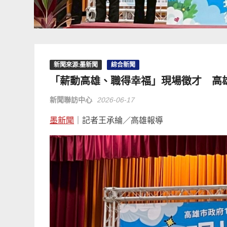
新聞來源:墨新聞
綜合新聞
「薪動高雄、職得幸福」現場徵才 高
新聞聯訪中心
2026-06-17
墨新聞
｜記者王承綸／高雄報導