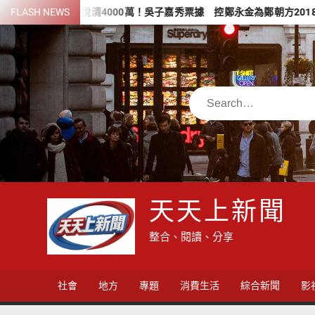
Skip
說清4000萬！吳子嘉秀票據 控鄭永金為鄭朝方2018選縣長籌錢至今
FLASH NEWS
to
content
Search
天天上新聞
整合、閱讀、分享
社會
地方
專題
消費生活
綜合新聞
影