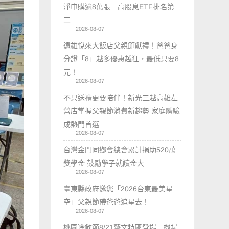
淨申購逾8萬張 高股息ETF排名第
二
2026-08-07
遠雄悅來大飯店父親節獻禮！爸爸身
分證「8」越多優惠越狂，最低只要8
元！
2026-08-07
不只送禮更要陪伴！新光三越高雄左
營店掌握父親節消費新趨勢 家庭體驗
成熱門首選
2026-08-07
台灣金門同鄉會總會累計捐助520萬
獎學金 鼓勵學子就讀金大
2026-08-07
臺東縣政府邀您「2026台東最美星
空」父親節帶爸爸追星去！
2026-08-07
桃園冷飲節8/21藝文特區登場 機場