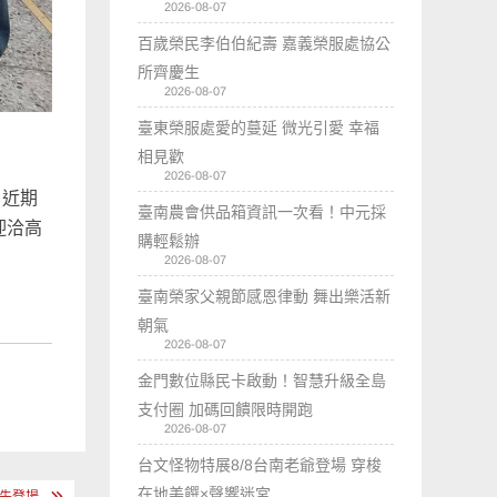
2026-08-07
百歲榮民李伯伯紀壽 嘉義榮服處協公
所齊慶生
2026-08-07
臺東榮服處愛的蔓延 微光引愛 幸福
相見歡
2026-08-07
，近期
臺南農會供品箱資訊一次看！中元採
迎洽高
購輕鬆辦
2026-08-07
臺南榮家父親節感恩律動 舞出樂活新
朝氣
2026-08-07
金門數位縣民卡啟動！智慧升級全島
支付圈 加碼回饋限時開跑
2026-08-07
台文怪物特展8/8台南老爺登場 穿梭
在地美饌×聲響迷宮