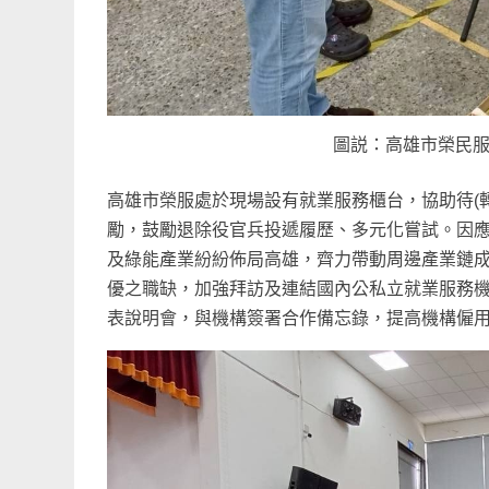
圖説：高雄市榮民
高雄市榮服處於
現場設有就業服務櫃台，協助
待
(
勵，鼓勵退除役官兵投遞履歷、多元化嘗試。因應
及綠能產業紛紛佈局高雄，齊力帶動周邊產業鏈
優之職缺，加強拜訪及連結國內公私立就業服務
表說明會，與機構簽署合作備忘錄，提高機構僱