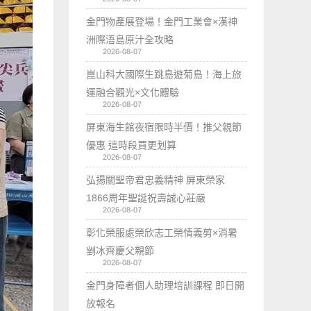
金門物產展登場！金門工業會×漢神
洲際浯島原汁全攻略
2026-08-07
崑山科大國際生跳島遊菊島！海上旅
運融合觀光×文化體驗
2026-08-07
屏東海生館夜宿限時半價！推父親節
優惠 這時段買更划算
2026-08-07
弘揚關聖帝君忠義精神 屏東榮家
1866周年聖誕祝壽誠心莊嚴
2026-08-07
彰化榮服處榮欣志工榮情義剪×消暑
剉冰齊慶父親節
2026-08-07
金門身障者個人助理培訓課程 即日開
放報名