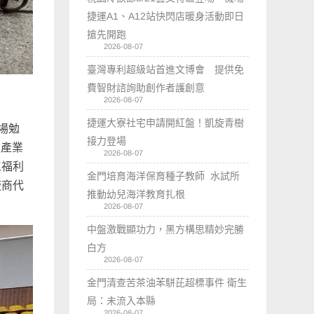
捷運A1、A12站快閃店暖身活動即日
搶先開跑
2026-08-07
臺灣專利超級站首進文博會 提供免
費智財諮詢助創作者護創意
2026-08-07
捷運大寮社宅申請開紅盤！凱旋青樹
場勉
接力登場
創產業
2026-08-07
工福利
金門培育海洋保育種子教師 水試所
廠商代
推動幼兒海洋教育扎根
2026-08-07
中盤激戰顯功力，黑方構思精妙完勝
白方
2026-08-07
金門清查苦茶油苯駢芘超標事件 衛生
局：未流入本縣
2026-08-07