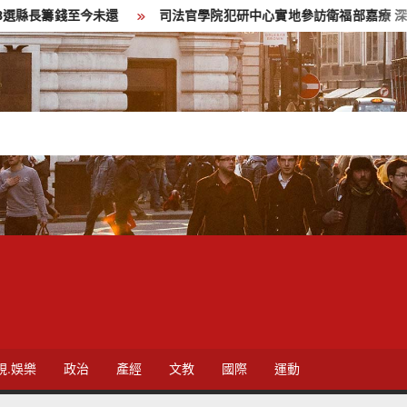
未還
司法官學院犯研中心實地參訪衛福部嘉療 深化醫法跨界合作
視.娛樂
政治
產經
文教
國際
運動