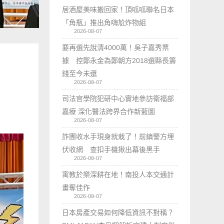
居酒屋美味搬回家！頂呱呱聯名日本
「角瓶」推出角嗨尬炸物組
2026-08-07
要再選先說清4000萬！吳子嘉秀票
據 控鄭永金為鄭朝方2018選縣長籌
錢至今未還
2026-08-07
司法官學院犯研中心實地參訪衛福部
嘉療 深化醫法跨界合作新藍圖
2026-08-07
詐團收水手現身就栽了！前鎮警方埋
伏收網 查扣手機揪出幕後黑手
2026-08-07
寓教於樂深耕在地！南投人本交通計
畫奪佳作
2026-08-07
日本房產交易如何降低資訊不對稱？