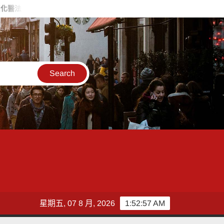
新藍圖
詐團收水手現身就栽了！前鎮警方埋伏收網 查扣手機揪出
星期五, 07 8 月, 2026
1:52:59 AM