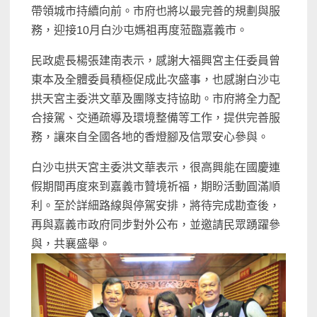
帶領城市持續向前。市府也將以最完善的規劃與服
務，迎接10月白沙屯媽祖再度蒞臨嘉義市。
民政處長楊張建南表示，感謝大福興宮主任委員曾
東本及全體委員積極促成此次盛事，也感謝白沙屯
拱天宮主委洪文華及團隊支持協助。市府將全力配
合接駕、交通疏導及環境整備等工作，提供完善服
務，讓來自全國各地的香燈腳及信眾安心參與。
白沙屯拱天宮主委洪文華表示，很高興能在國慶連
假期間再度來到嘉義市贊境祈福，期盼活動圓滿順
利。至於詳細路線與停駕安排，將待完成勘查後，
再與嘉義市政府同步對外公布，並邀請民眾踴躍參
與，共襄盛舉。