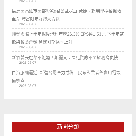
2026-08-07
民進黨高雄市黨部8/9號召公益捐血 黃捷、賴瑞隆挽袖搶救
血荒 豐富限定好禮大方送
2026-08-07
聯發國際上半年稅後淨利年增26.3% EPS達1.53元 下半年茶
飲與餐食齊發 營運可望逐季上升
2026-08-07
新竹縣長選舉不能輸！鄭麗文：陳見賢應不至於親痛仇快
2026-08-07
白海豚颱逼近 新營台電全力戒備！民眾與業者落實用電設
備檢查
2026-08-07
新聞分類