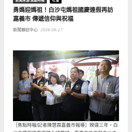
新聞來源:焦點時報
社會
勇媽迎媽祖！白沙屯媽祖國慶連假再訪
嘉義市 傳遞信仰與祝福
新聞聯訪中心
2026-06-17
［焦點時報/記者陳慧霖嘉義市報導］睽違三年，白