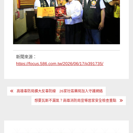
新聞來源：
https://focus.586.com.tw/2026/06/17/p391735/
文
高雄毒防局擴大反毒防線 26家社區藥局加入守護網絡
章
想要瓦斯不漏氣？高雄消防局宣導居家安全檢查重點
導
覽