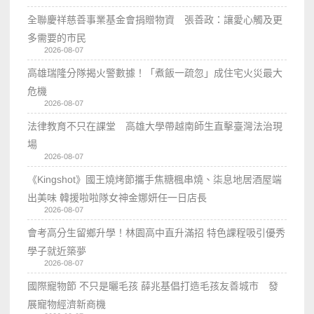
全聯慶祥慈善事業基金會捐贈物資 張善政：讓愛心觸及更
多需要的市民
2026-08-07
高雄瑞隆分隊揭火警數據！「煮飯一疏忽」成住宅火災最大
危機
2026-08-07
法律教育不只在課堂 高雄大學帶越南師生直擊臺灣法治現
場
2026-08-07
《Kingshot》國王燒烤節攜手焦糖楓串燒、柒息地居酒屋端
出美味 韓援啦啦隊女神金娜妍任一日店長
2026-08-07
會考高分生留鄉升學！林園高中直升滿招 特色課程吸引優秀
學子就近築夢
2026-08-07
國際寵物節 不只是曬毛孩 薛兆基倡打造毛孩友善城市 發
展寵物經濟新商機