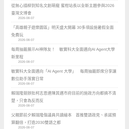
從無心插柳到知名文創萌寵 蜜柑站長以全新主題參與2026
臺灣文博會
2026-08-07
「高雄親子遊樂園區」明天盛大開幕 30多項設施暑假全面
免費玩
2026-08-07
每周抽籤展示AI神隊友！ 敏實科大全面邁向AI Agent大學
新里程
2026-08-07
敏實科大全面邁向「AI Agent 大學」 每周抽籤即席分享讓
數位助手落實日常
2026-08-07
賴瑞隆競辦批柯志恩連陳其邁市府目前的施政方向都搞不清
楚，只會為反而反
2026-08-07
父親節前夕賴瑞隆偕議員共讀繪本 首推雙語政見、承諾預
算翻倍，打造2030雙語之都
2026-08-07