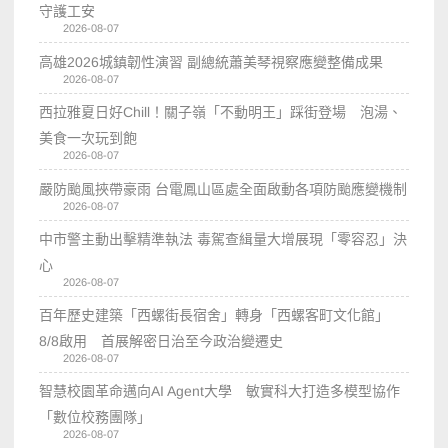
守護工安
2026-08-07
高雄2026城鎮韌性演習 副總統蕭美琴視察應變整備成果
2026-08-07
西拉雅夏日好Chill！關子嶺「不動明王」踩街登場 泡湯、
美食一次玩到飽
2026-08-07
嚴防颱風挾帶豪雨 台電鳳山區處全面啟動各項防颱應變機制
2026-08-07
中市警主動出擊精準執法 毒駕查緝量大增展現「零容忍」決
心
2026-08-07
百年歷史建築「西螺街長宿舍」轉身「西螺客町文化館」
8/8啟用 首展解密日治至今政治變遷史
2026-08-07
智慧校園革命邁向AI Agent大學 敏實科大打造多模型協作
「數位校務團隊」
2026-08-07