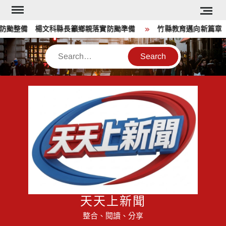
Skip
to
防颱整備 楊文科縣長籲鄉親落實防颱準備
竹縣教育邁向新篇章 楊
content
Search
天天上新聞
整合、閱讀、分享