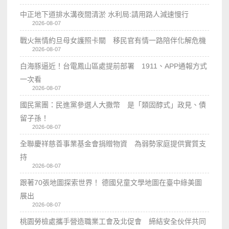
中正地下道排水溝夜間清淤 水利局:請用路人減速慢行
2026-08-07
戰火無情約旦母女護照卡關 移民官有情一路陪伴化解危機
2026-08-07
白海豚逼近！台電鳳山區處提前部署 1911、APP通報方式
一次看
2026-08-07
國民黨團：民進黨參選人大撒幣 是「類固醇式」政見、債
留子孫！
2026-08-07
全聯慶祥慈善事業基金會捐贈物資 為弱勢家庭提供實質支
持
2026-08-07
跟著70張地圖探索世界！ 德國兒童文學地圖在臺中綠美圖
展出
2026-08-07
桃園勞檢處攜手營造職業工會及北促會 締結安全伙伴共同