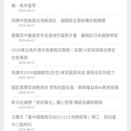
鍊、馬年套幣
2026-08-07
因應中度颱風白海豚接近 謝國樑全面部署防颱應變
2026-08-07
暖暖高中獲選青年百億海外圓夢計畫 暑期赴日本展開學習
2026-08-07
2026東北角外澳月夜連兩天開唱！宜蘭14家旅宿推出限定
住房專案
2026-08-07
高雄市2026城鎮韌性(防空)演習圓滿完成 展現全民防衛力
2026-08-07
國民黨團質詢教育局 聚焦校園反毒、教師權益與AI教育發展
2026-08-07
新北庇護禮「安好植光」暖心登場 傳遞永續與關懷
2026-08-07
日勝生「臺中捷運南屯站(G11)土地開發案」開工 迎向臺
中三軌時代
2026-08-07