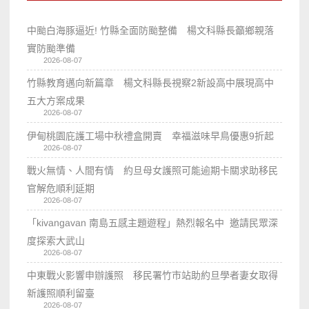
中颱白海豚逼近! 竹縣全面防颱整備 楊文科縣長籲鄉親落
實防颱準備
2026-08-07
竹縣教育邁向新篇章 楊文科縣長視察2新設高中展現高中
五大方案成果
2026-08-07
伊甸桃園庇護工場中秋禮盒開賣 幸福滋味早鳥優惠9折起
2026-08-07
戰火無情、人間有情 約旦母女護照可能逾期卡關求助移民
官解危順利延期
2026-08-07
「kivangavan 南島五感主題遊程」熱烈報名中 邀請民眾深
度探索大武山
2026-08-07
中東戰火影響申辦護照 移民署竹市站助約旦學者妻女取得
新護照順利留臺
2026-08-07