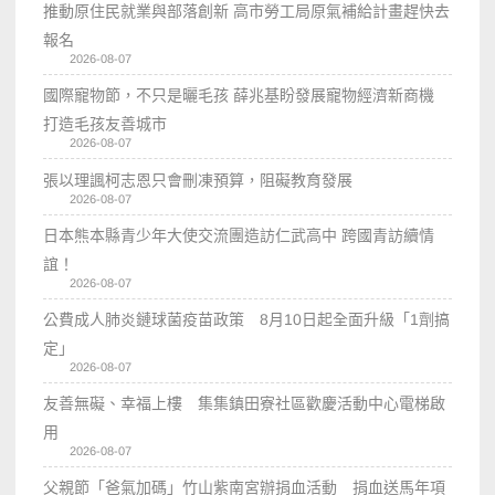
推動原住民就業與部落創新 高市勞工局原氣補給計畫趕快去
報名
2026-08-07
國際寵物節，不只是曬毛孩 薛兆基盼發展寵物經濟新商機
打造毛孩友善城市
2026-08-07
張以理諷柯志恩只會刪凍預算，阻礙教育發展
2026-08-07
日本熊本縣青少年大使交流團造訪仁武高中 跨國青訪續情
誼！
2026-08-07
公費成人肺炎鏈球菌疫苗政策 8月10日起全面升級「1劑搞
定」
2026-08-07
友善無礙、幸福上樓 集集鎮田寮社區歡慶活動中心電梯啟
用
2026-08-07
父親節「爸氣加碼」竹山紫南宮辦捐血活動 捐血送馬年項