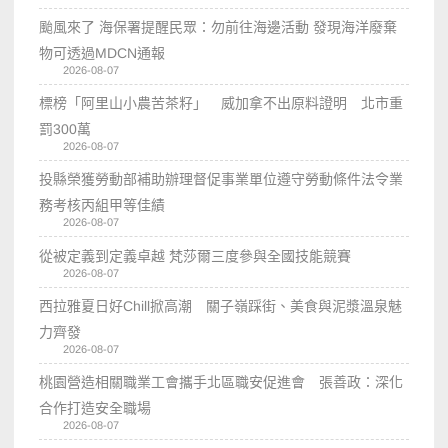
颱風來了 海保署提醒民眾：勿前往海邊活動 發現海洋廢棄
物可透過MDCN通報
2026-08-07
標榜「阿里山小農苦茶籽」 威加拿不出原料證明 北市重
罰300萬
2026-08-07
投縣榮獲勞動部補助辦理督促事業單位遵守勞動條件法令業
務考核丙組甲等佳績
2026-08-07
從被定義到定義卓越 梵莎爾三度參與全國技能競賽
2026-08-07
西拉雅夏日好Chill掀高潮 關子嶺踩街、美食與泥漿溫泉魅
力齊發
2026-08-07
桃園營造相關職業工會攜手北區職安促進會 張善政：深化
合作打造安全職場
2026-08-07