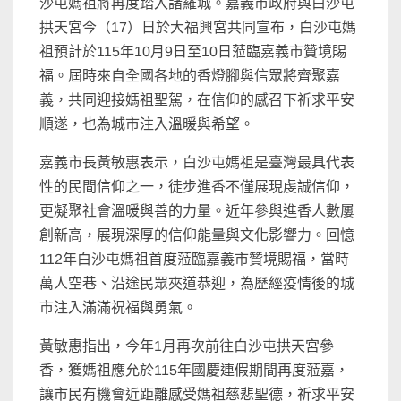
沙屯媽祖將再度踏入諸羅城。嘉義市政府與白沙屯
拱天宮今（17）日於大福興宮共同宣布，白沙屯媽
祖預計於115年10月9日至10日蒞臨嘉義市贊境賜
福。屆時來自全國各地的香燈腳與信眾將齊聚嘉
義，共同迎接媽祖聖駕，在信仰的感召下祈求平安
順遂，也為城市注入溫暖與希望。
嘉義市長黃敏惠表示，白沙屯媽祖是臺灣最具代表
性的民間信仰之一，徒步進香不僅展現虔誠信仰，
更凝聚社會溫暖與善的力量。近年參與進香人數屢
創新高，展現深厚的信仰能量與文化影響力。回憶
112年白沙屯媽祖首度蒞臨嘉義市贊境賜福，當時
萬人空巷、沿途民眾夾道恭迎，為歷經疫情後的城
市注入滿滿祝福與勇氣。
黃敏惠指出，今年1月再次前往白沙屯拱天宮參
香，獲媽祖應允於115年國慶連假期間再度蒞嘉，
讓市民有機會近距離感受媽祖慈悲聖德，祈求平安