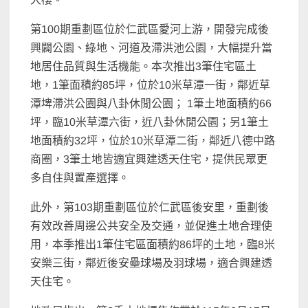
第100期重劃區位於仁武區愛河上游，開發完成後
興闢公園、綠地、河道及滯洪池公園，大幅提升當
地居住品質與生活機能。本次推出3筆住宅區土
地，1筆面積約85坪，位於10米草潭一街，鄰近草
潭埤滯洪公園與八卦休閒公園； 1筆土地面積約66
坪，臨10米草潭六街，近八卦休閒公園；另1筆土
地面積約32坪，位於10米草潭二街，鄰近八德中路
商圈，3筆土地皆適宜興建透天住宅，提供民眾更
多自住與置產選擇。
此外，第103期重劃區位於仁武區後安里，重劃後
有效改善周邊公共安全及交通，並促進土地合理使
用，本季推出1筆住宅區面積約86坪的土地，臨8米
安樂三街，鄰近後安壘球場及羽球場，適合興建透
天住宅。