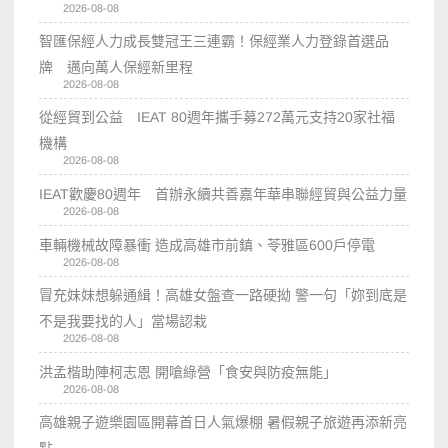
2026-08-08
智匯保經人力成長雙冠王三連霸！保經業人力登錄首選品
牌 邁向萬人保經新里程
2026-08-08
從經貿到公益 IEAT 80週年攜手募272萬元支持20家社福
機構
2026-08-08
IEAT歡慶80週年 首辦永續共善嘉年華串聯經貿與公益力量
2026-08-08
車輛機械故障暴衝 造成高雄市前鎮、苓雅區600戶停電
2026-08-08
冒充妹妹想躲通緝！高雄女盤查一路硬拗 警一句「妳到底是
不是我要找的人」當場認栽
2026-08-08
洪孟楷助陣柯志恩 開嗆綠營「食安與防疫無能」
2026-08-08
高雄親子遊樂園區開幕首日人氣爆棚 暑假親子旅遊再添新亮
點