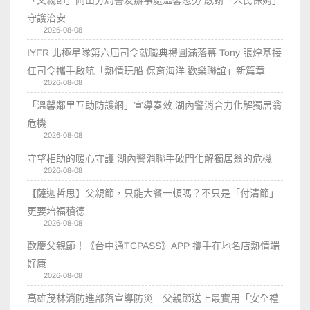
守護治安
2026-08-08
IYFR 北極星隊第六屆司令就職典禮圓滿落幕 Tony 張煌基接
任司令攜手啟航「熱情玩船 保育海洋 歡樂聯誼」新篇章
2026-08-08
「溫馨鄰里互助防護網」宣導奏效 湖內警消合力化解獨居翁
危機
2026-08-08
守望相助的暖心守護 湖內警消聯手破門化解獨居翁的危機
2026-08-08
【薩迦哲思】父親節，只能大餐一頓嗎？不只是「付清節」
更要培福積德
2026-08-08
歡慶父親節！《台中通TCPASS》APP 攜手在地名店熱情端
好康
2026-08-08
高雄茂林消防進部落宣導防災 父親節送上最實用「安全禮