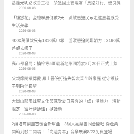
基隆光明路改善工程 榮獲國土管理署「馬路好行」優良獎
2026-08-08
「蝶戀花」瓷繪聯展倒數2天 黃敏惠邀民眾走進嘉義感受
生活美學
2026-08-08
4000萬借款只有1810萬申報 游淑慧追問鄭朝方：2190萬
差額去哪了
2026-08-08
高市都發局：楠梓等5區最新地形圖將於8月20日正式上線
2026-08-08
父親節閱讀傳愛 鳳山醫院打造失智友善全齡家庭 從守護孩
子到陪伴長輩
2026-08-08
大崗山龍眼蜂蜜文化節感受夏日最夯的「蜂」潮魅力 活動
限定「蜜汁鹽酥雞」掀話題
2026-08-08
2組培育樂團首發全新單曲 3組人氣樂團同台開唱 從產業
開箱到駁二開唱！「高速青春」音樂展演8/23免費登場