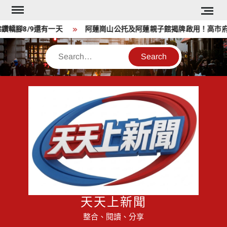
Skip
to
腳8/9還有一天
阿蓮崗山公托及阿蓮親子館揭牌啟用！高市府於父
content
Search
天天上新聞
整合、閱讀、分享