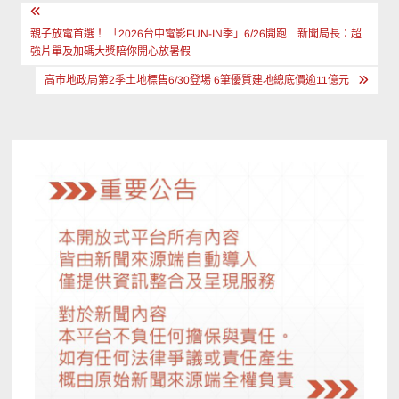
文
章
親子放電首選！ 「2026台中電影FUN-IN季」6/26開跑 新聞局長：超
強片單及加碼大獎陪你開心放暑假
導
高市地政局第2季土地標售6/30登場 6筆優質建地總底價逾11億元
覽