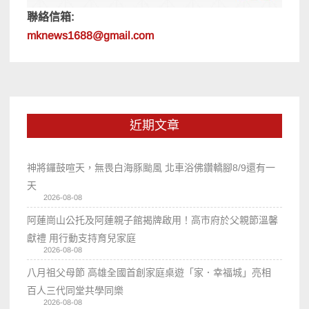
聯絡信箱:
mknews1688@gmail.com
近期文章
神將鑼鼓喧天，無畏白海豚颱風 北車浴佛鑽轎腳8/9還有一
天
2026-08-08
阿蓮崗山公托及阿蓮親子館揭牌啟用！高市府於父親節溫馨
獻禮 用行動支持育兒家庭
2026-08-08
八月祖父母節 高雄全國首創家庭桌遊「家．幸福城」亮相
百人三代同堂共學同樂
2026-08-08