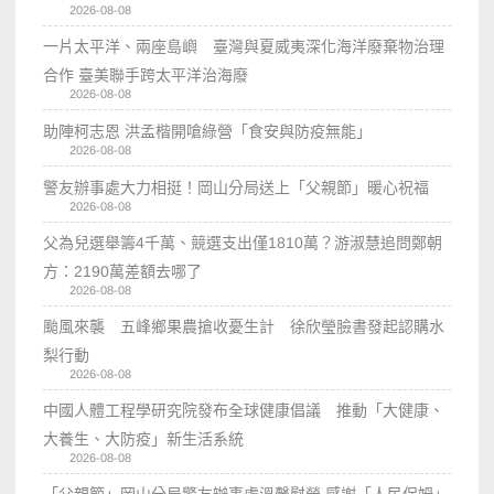
2026-08-08
一片太平洋、兩座島嶼 臺灣與夏威夷深化海洋廢棄物治理
合作 臺美聯手跨太平洋治海廢
2026-08-08
助陣柯志恩 洪孟楷開嗆綠營「食安與防疫無能」
2026-08-08
警友辦事處大力相挺！岡山分局送上「父親節」暖心祝福
2026-08-08
父為兒選舉籌4千萬、競選支出僅1810萬？游淑慧追問鄭朝
方：2190萬差額去哪了
2026-08-08
颱風來襲 五峰鄉果農搶收憂生計 徐欣瑩臉書發起認購水
梨行動
2026-08-08
中國人體工程學研究院發布全球健康倡議 推動「大健康、
大養生、大防疫」新生活系統
2026-08-08
「父親節」岡山分局警友辦事處溫馨慰勞 感謝「人民保姆」