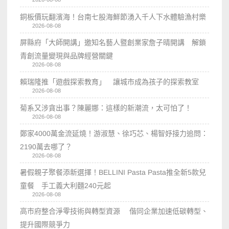
銅板價玩翻濱海！台南七股海鮮節湧入千人下水體驗漁村樂
2026-08-08
屏縣府「大師開講」邀知名藝人暨創業家詹子晴開講 解鎖
青創流量變現與品牌經營關鍵
2026-08-08
賴瑞隆推「遊戲探索教育」 讓城市成為孩子的探索教室
2026-08-08
菊系又涉貪出事？陳麗娜：這樣的新潮流，太可怕了！
2026-08-08
鄭家4000萬金流延燒！游淑慧、徐巧芯、楊智妤接力追問：
2190萬去哪了？
2026-08-08
暑假親子聚餐添新選擇！BELLINI Pasta Pasta推全新5款兒
童餐 手工義大利麵240元起
2026-08-08
高市府整合淨零技術與轉型資源 偕同企業加速低碳轉型、
提升國際競爭力