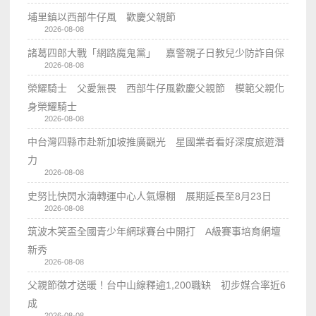
埔里鎮以西部牛仔風 歡慶父親節
2026-08-08
諸葛四郎大戰「網路魔鬼黨」 嘉警親子日教兒少防詐自保
2026-08-08
榮耀騎士 父愛無畏 西部牛仔風歡慶父親節 模範父親化
身榮耀騎士
2026-08-08
中台灣四縣市赴新加坡推廣觀光 星國業者看好深度旅遊潛
力
2026-08-08
史努比快閃水湳轉運中心人氣爆棚 展期延長至8月23日
2026-08-08
筑波木笑盃全國青少年網球賽台中開打 A級賽事培育網壇
新秀
2026-08-08
父親節徵才送暖！台中山線釋逾1,200職缺 初步媒合率近6
成
2026-08-08