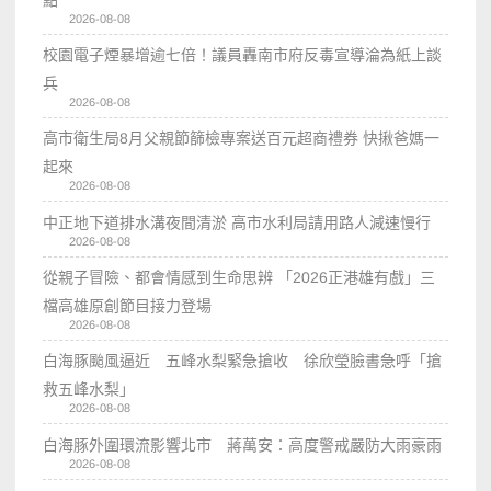
2026-08-08
校園電子煙暴增逾七倍！議員轟南市府反毒宣導淪為紙上談
兵
2026-08-08
高市衛生局8月父親節篩檢專案送百元超商禮券 快揪爸媽一
起來
2026-08-08
中正地下道排水溝夜間清淤 高市水利局請用路人減速慢行
2026-08-08
從親子冒險、都會情感到生命思辨 「2026正港雄有戲」三
檔高雄原創節目接力登場
2026-08-08
白海豚颱風逼近 五峰水梨緊急搶收 徐欣瑩臉書急呼「搶
救五峰水梨」
2026-08-08
白海豚外圍環流影響北市 蔣萬安：高度警戒嚴防大雨豪雨
2026-08-08