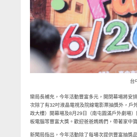
台
欒局長補充，今年活動豐富多元，開閉幕場將安
次除了有32吋液晶電視及院線電影票抽獎外，戶外
政大樓）開幕場及8月29日（南屯圓滿戶外劇場）閉
板電腦等豐富大獎。歡迎爸爸媽媽們，帶著家中
新聞局指出，今年活動除了每場次提供豐富抽獎