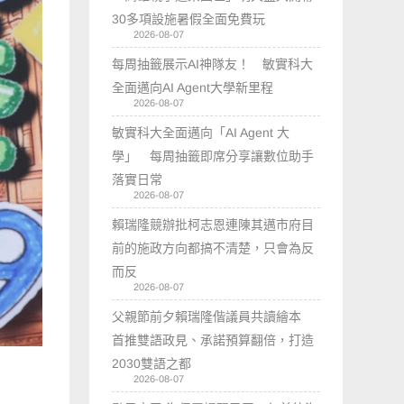
30多項設施暑假全面免費玩
2026-08-07
每周抽籤展示AI神隊友！ 敏實科大
全面邁向AI Agent大學新里程
2026-08-07
敏實科大全面邁向「AI Agent 大
學」 每周抽籤即席分享讓數位助手
落實日常
2026-08-07
賴瑞隆競辦批柯志恩連陳其邁市府目
前的施政方向都搞不清楚，只會為反
而反
2026-08-07
父親節前夕賴瑞隆偕議員共讀繪本
首推雙語政見、承諾預算翻倍，打造
2030雙語之都
2026-08-07