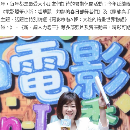
辦12年，每年都是最受大小朋友們期待的暑期休閒活動；今年延續
《電影蠟筆小新：超華麗！灼熱的春日部舞者們》及《馴龍高手
依主題、話題性特別精選《電影哆啦A夢：大雄的繪畫世界物語》
觸碰。》、《新．超人力霸王》等多部強片及賣座動畫，精彩可