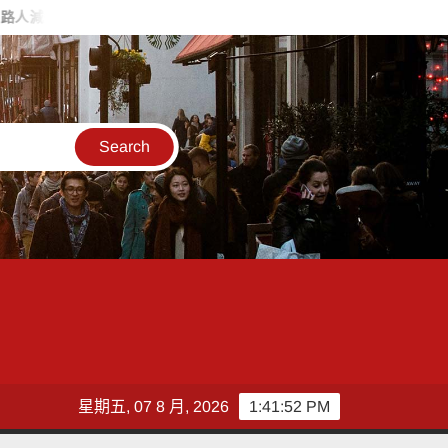
戰火無情約旦母女護照卡關 移民官有情一路陪伴化解危機
白海
星期五, 07 8 月, 2026
1:41:54 PM