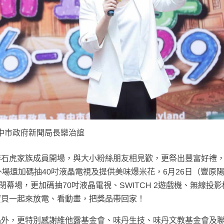
中市政府新聞局長欒治誼
排石虎家族成員開場，與大小粉絲朋友相見歡，更祭出豐富好禮
場還加碼抽40吋液晶電視及提供美味爆米花，6月26日（豐原
幕場，更加碼抽70吋液晶電視、SWITCH 2遊戲機、無線投
寶貝一起來放電、看動畫，把獎品帶回家！
品外，更特別感謝維他露基金會、味丹生技、味丹文教基金會及