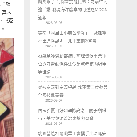
颱風來了 海保署提醒民眾：勿前往海
親子族
邊活動 發現海洋廢棄物可透過MDCN
 真人
通報
、《忍
2026-08-07
期。
標榜「阿里山小農苦茶籽」 威加拿
不出原料證明 北市重罰300萬
2026-08-07
投縣榮獲勞動部補助辦理督促事業單
位遵守勞動條件法令業務考核丙組甲
等佳績
2026-08-07
從被定義到定義卓越 梵莎爾三度參與
全國技能競賽
2026-08-07
西拉雅夏日好Chill掀高潮 關子嶺踩
街、美食與泥漿溫泉魅力齊發
2026-08-07
桃園營造相關職業工會攜手北區職安