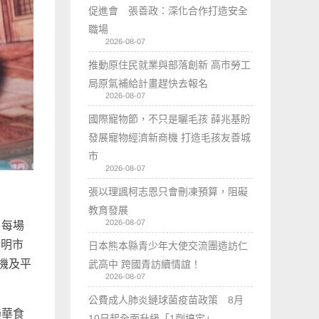
促進會 張善政：深化合作打造安全
職場
2026-08-07
推動原住民就業與部落創新 高市勞工
局原氣補給計畫趕快去報名
2026-08-07
國際寵物節，不只是曬毛孩 薛兆基盼
發展寵物經濟新商機 打造毛孩友善城
市
2026-08-07
張以理諷柯志恩只會刪凍預算，阻礙
教育發展
2026-08-07
，每場
陽明市
日本熊本縣青少年大使交流團造訪仁
影機及平
武高中 跨國青訪續情誼！
2026-08-07
公費成人肺炎鏈球菌疫苗政策 8月
聯華食
10日起全面升級「1劑搞定」