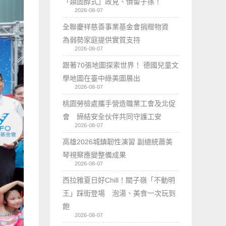
「類固醇式」政見、債留子孫！
2026-08-07
全聯慶祥慈善事業基金會捐贈物資
為弱勢家庭提供實質支持
2026-08-07
跟著70張地圖探索世界！ 德國兒童文
學地圖在臺中綠美圖展出
2026-08-07
桃園勞檢處攜手營造職業工會及北促
會 締結安全伙伴共同守護工安
2026-08-07
高雄2026城鎮韌性演習 副總統蕭美
琴視察應變整備成果
2026-08-07
西拉雅夏日好Chill！關子嶺「不動明
王」踩街登場 泡湯、美食一次玩到
飽
2026-08-07