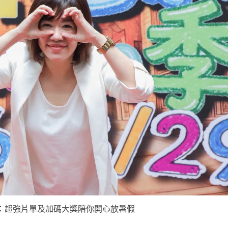
：超強片單及加碼大獎陪你開心放暑假