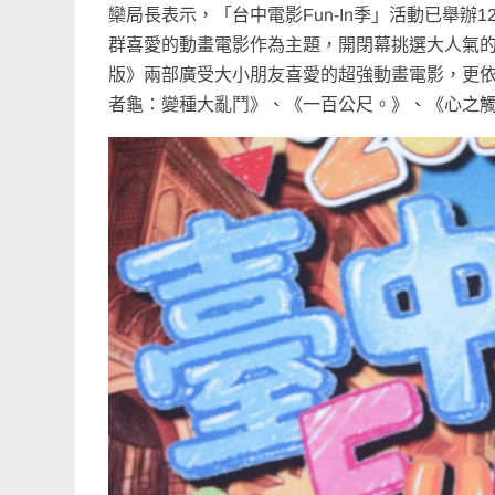
欒局長表示，「台中電影Fun-In季」活動已舉
群喜愛的動畫電影作為主題，開閉幕挑選大人氣的
版》兩部廣受大小朋友喜愛的超強動畫電影，更
者龜：變種大亂鬥》、《一百公尺。》、《心之