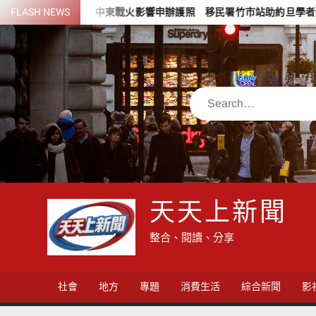
Skip
中東戰火影響申辦護照 移民署竹市站助約旦學者妻女取得新護照順利
FLASH NEWS
to
content
Search
天天上新聞
整合、閱讀、分享
社會
地方
專題
消費生活
綜合新聞
影