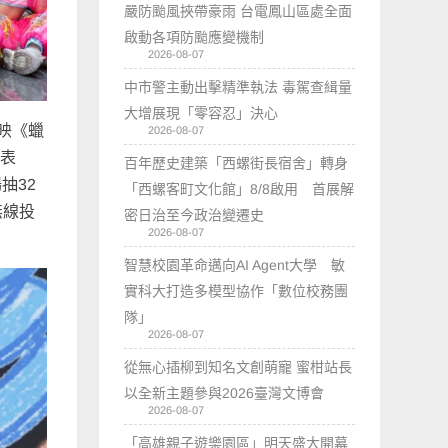
嚴防颱風挾帶豪雨 台電鳳山區處全面
啟動各項防颱應變機制
2026-08-07
中市警主動出擊精準執法 毒駕查緝量
大增展現「零容忍」決心
放映《蠟
2026-08-07
的表
百年歷史建築「西螺街長宿舍」轉身
抽32
「西螺客町文化館」8/8啟用 首展解
無線投
密日治至今政治變遷史
2026-08-07
智慧校園革命邁向AI Agent大學 敏
實科大打造多模型協作「數位校務團
隊」
2026-08-07
從無心插柳到知名文創萌寵 蜜柑站長
以全新主題參與2026臺灣文博會
2026-08-07
「高雄親子遊樂園區」明天盛大開幕