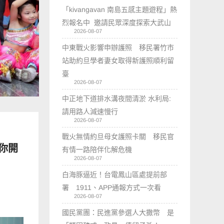
「kivangavan 南島五感主題遊程」熱
烈報名中 邀請民眾深度探索大武山
2026-08-07
中東戰火影響申辦護照 移民署竹市
站助約旦學者妻女取得新護照順利留
臺
2026-08-07
中正地下道排水溝夜間清淤 水利局:
請用路人減速慢行
2026-08-07
戰火無情約旦母女護照卡關 移民官
陪你開
有情一路陪伴化解危機
2026-08-07
白海豚逼近！台電鳳山區處提前部
署 1911、APP通報方式一次看
2026-08-07
國民黨團：民進黨參選人大撒幣 是