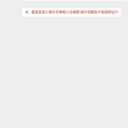
文
臺南宜居小東社宅舉辦入住典禮 端午佳節前夕喜迎新住戶
章
導
覽