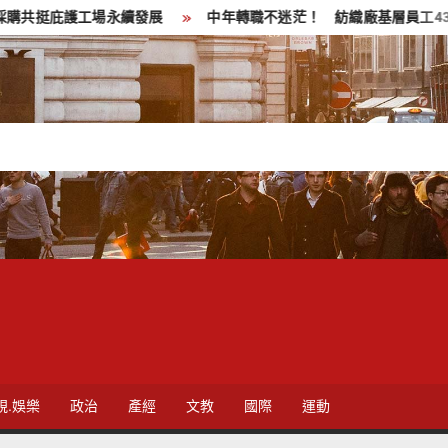
場永續發展
中年轉職不迷茫！ 紡織廠基層員工43歲中年失業透
視.娛樂
政治
產經
文教
國際
運動