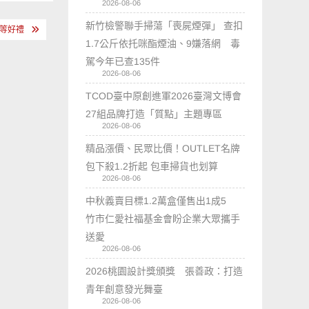
2026-08-06
新竹檢警聯手掃蕩「喪屍煙彈」 查扣
房等好禮
1.7公斤依托咪酯煙油、9嫌落網 毒
駕今年已查135件
2026-08-06
TCOD臺中原創進軍2026臺灣文博會
27組品牌打造「質點」主題專區
2026-08-06
精品漲價、民眾比價！OUTLET名牌
包下殺1.2折起 包車掃貨也划算
2026-08-06
中秋義賣目標1.2萬盒僅售出1成5
竹市仁愛社福基金會盼企業大眾攜手
送愛
2026-08-06
2026桃園設計獎頒獎 張善政：打造
青年創意發光舞臺
2026-08-06