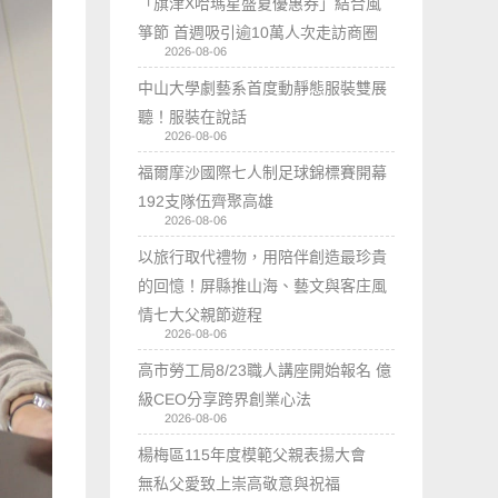
「旗津X哈瑪星盛夏優惠券」結合風
箏節 首週吸引逾10萬人次走訪商圈
2026-08-06
中山大學劇藝系首度動靜態服裝雙展
聽！服裝在說話
2026-08-06
福爾摩沙國際七人制足球錦標賽開幕
192支隊伍齊聚高雄
2026-08-06
以旅行取代禮物，用陪伴創造最珍貴
的回憶！屏縣推山海、藝文與客庄風
情七大父親節遊程
2026-08-06
高市勞工局8/23職人講座開始報名 億
級CEO分享跨界創業心法
2026-08-06
楊梅區115年度模範父親表揚大會
無私父愛致上崇高敬意與祝福