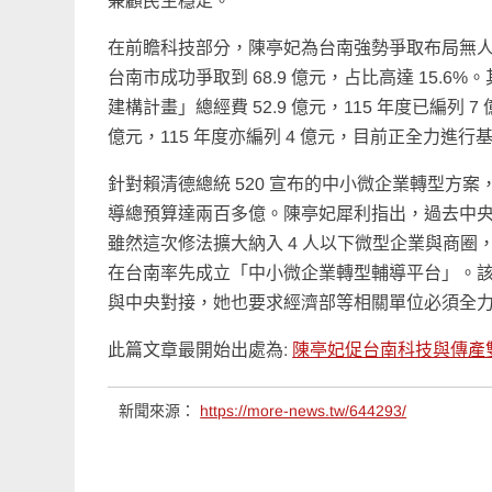
兼顧民生穩定。
在前瞻科技部分，陳亭妃為台南強勢爭取布局無人機
台南市成功爭取到 68.9 億元，占比高達 15.
建構計畫」總經費 52.9 億元，115 年度已編列
億元，115 年度亦編列 4 億元，目前正全力進
針對賴清德總統 520 宣布的中小微企業轉型方
導總預算達兩百多億。陳亭妃犀利指出，過去中
雖然這次修法擴大納入 4 人以下微型企業與商
在台南率先成立「中小微企業轉型輔導平台」。
與中央對接，她也要求經濟部等相關單位必須全
此篇文章最開始出處為:
陳亭妃促台南科技與傳產
新聞來源：
https://more-news.tw/644293/