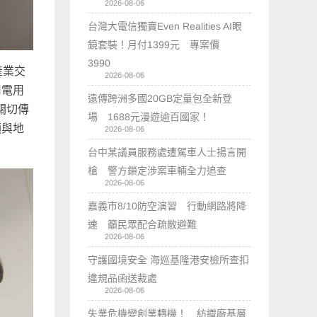
2026-08-06
台灣大電信獨賣Even Realities AI眼
鏡套裝！月付1399元 專案價
3990
產業交
2026-08-06
用電用
遠傳跨洲多國20GB定量包全新登
關切傳
場 1688元漫遊逾百國家！
須與地
2026-08-06
台中某議員服務處遭駕車人士揚言開
槍 警方鎖定涉案車輛全力追查
2026-08-06
嘉義市8/10防空演習 行動網路將降
速 籲民眾配合疏散避難
2026-08-06
守護國境安全 海巡基隆港安檢所查扣
違規品函送裁處
2026-08-06
失業危機變創業轉機！ 紡織廠基層