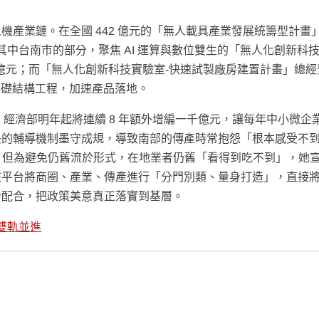
產業鏈。在全國 442 億元的「無人載具產業發展統籌型計畫
6%。其中台南市的部分，聚焦 AI 運算與數位雙生的「無人化創新科
 7 億元；而「無人化創新科技實驗室-快速試製廠房建置計畫」總經費
行基礎結構工程，加速產品落地。
案，經濟部明年起將連續 8 年額外增編一千億元，讓每年中小微企
央的輔導機制墨守成規，導致南部的傳產時常抱怨「根本感受不
圈，但為避免仍舊流於形式，在地業者仍舊「看得到吃不到」，她
該平台將商圈、產業、傳產進行「分門別類、量身打造」，直接
力配合，把政策美意真正落實到基層。
雙軌並進