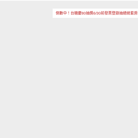
倒數中！台糖慶80抽獎6/30前發票登錄抽總統套