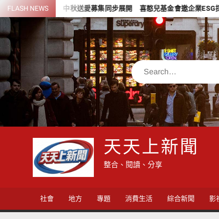
Skip
FLASH NEWS
中秋送愛募集同步展開 喜憨兒基金會邀企業ESG採購共挺庇護工
to
content
Search
天天上新聞
整合、閱讀、分享
社會
地方
專題
消費生活
綜合新聞
影