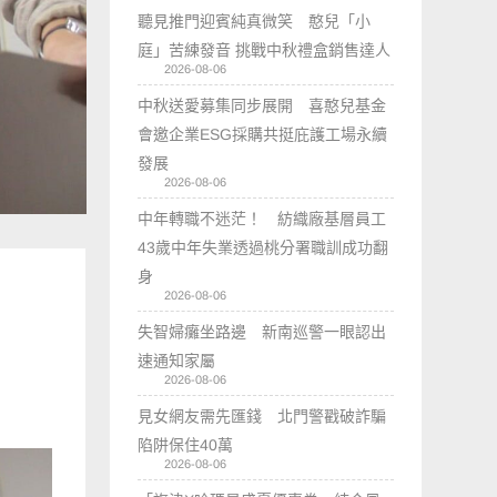
聽見推門迎賓純真微笑 憨兒「小
庭」苦練發音 挑戰中秋禮盒銷售達人
2026-08-06
中秋送愛募集同步展開 喜憨兒基金
會邀企業ESG採購共挺庇護工場永續
發展
2026-08-06
中年轉職不迷茫！ 紡織廠基層員工
43歲中年失業透過桃分署職訓成功翻
身
2026-08-06
失智婦癱坐路邊 新南巡警一眼認出
速通知家屬
2026-08-06
見女網友需先匯錢 北門警戳破詐騙
陷阱保住40萬
2026-08-06