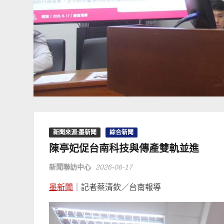
新聞來源:墨新聞
綜合新聞
陳亭妃促台南科技與傳產雙軌並進
新聞聯訪中心
2026-06-17
墨新聞
｜記者蔡清欽／台南報導