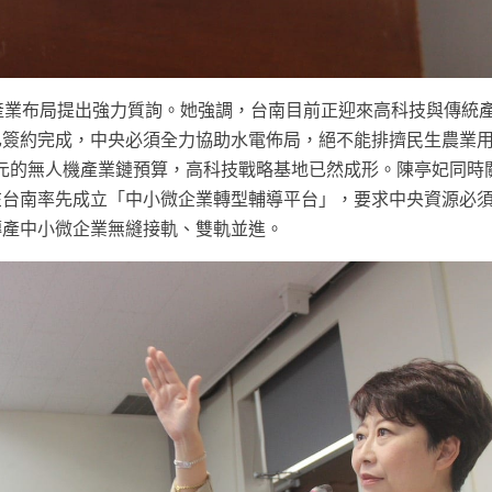
產業布局提出強力質詢。她強調，台南目前正迎來高科技與傳統
已簽約完成，中央必須全力協助水電佈局，絕不能排擠民生農業
 億元的無人機產業鏈預算，高科技戰略基地已然成形。陳亭妃同時
在台南率先成立「中小微企業轉型輔導平台」，要求中央資源必
傳產中小微企業無縫接軌、雙軌並進。