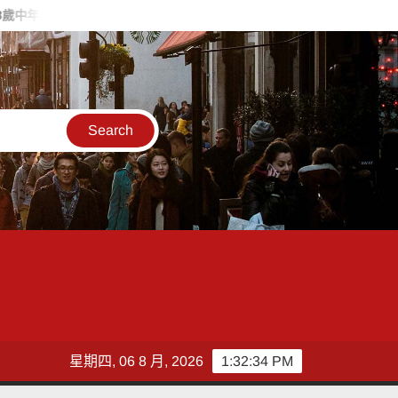
過桃分署職訓成功翻身
失智婦癱坐路邊 新南巡警一眼認出速通知
星期四, 06 8 月, 2026
1:32:36 PM