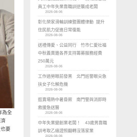
員工中年失業靠職訓逆襲成老闆
2026-08-06
彰化榮家滑輪訓練暨團體律動 提升
住民肌力促進日常復能
2026-08-06
送禮傳愛、公益同行 竹市仁愛社福
中秋義賣邀各界支持籌募服務經費
250萬元
2026-08-06
工作過勞眼前發黑 北門巡警眼尖急
扶女子化解危機
2026-08-06
逛賣場熱中暑昏厥 南門警與消即時
救援急送醫
作為全
2026-08-06
經濟
中年失業變創業老闆！ 43歲男靠職
技也要
訓考取乙級證照翻轉沒落家業
2026-08-06