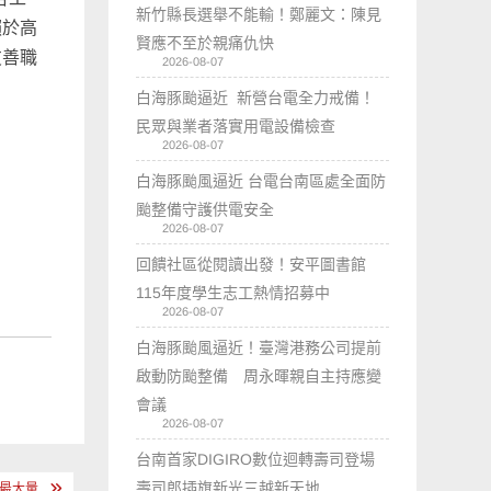
新竹縣長選舉不能輸！鄭麗文：陳見
賴於高
賢應不至於親痛仇快
友善職
2026-08-07
白海豚颱逼近 新營台電全力戒備！
民眾與業者落實用電設備檢查
2026-08-07
白海豚颱風逼近 台電台南區處全面防
颱整備守護供電安全
2026-08-07
回饋社區從閱讀出發！安平圖書館
115年度學生志工熱情招募中
2026-08-07
白海豚颱風逼近！臺灣港務公司提前
啟動防颱整備 周永暉親自主持應變
會議
2026-08-07
台南首家DIGIRO數位迴轉壽司登場
壽司郎插旗新光三越新天地
年最大量