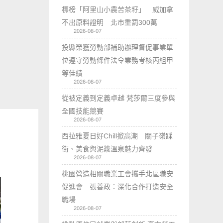
標榜「阿里山小農苦茶籽」 威加拿
不出原料證明 北市重罰300萬
2026-08-07
投縣榮獲勞動部補助辦理督促事業單
位遵守勞動條件法令業務考核丙組甲
等佳績
2026-08-07
從被定義到定義卓越 梵莎爾三度參與
全國技能競賽
2026-08-07
西拉雅夏日好Chill掀高潮 關子嶺踩
街、美食與泥漿溫泉魅力齊發
2026-08-07
桃園營造相關職業工會攜手北區職安
促進會 張善政：深化合作打造安全
職場
2026-08-07