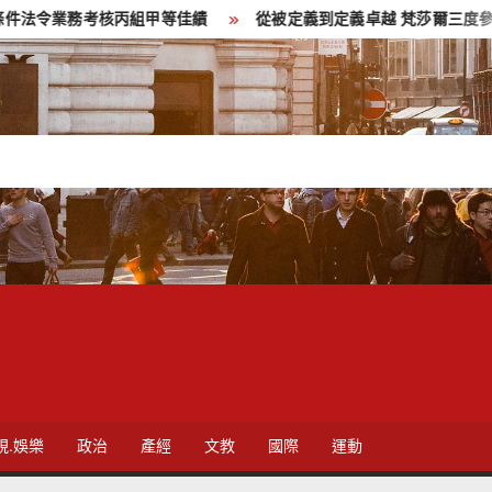
核丙組甲等佳績
從被定義到定義卓越 梵莎爾三度參與全國技能競
視.娛樂
政治
產經
文教
國際
運動