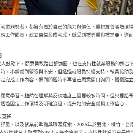
員
及就業弱勢者，都擁有屬於自己的能力與價值，重視友善職場環
適應工作節奏，建立自信與成就感，感受到被尊重與被需要，進
圈
家人鼓勵下，願意勇敢踏出舒適圈，也在支持性就業服務的媒合
奏時，小靜感到緊張與不安，但透過就服員持續支持、輔具協助
穩定完成工作內容，遇到問題時不再害羞願意開口詢問，慢慢建
也願意學習。雖然在理解與反應速度上需要較多時間，但只要給
也透過固定工作環境及明確流程，提升她的安全感與工作信心。
年圓夢
評量，以及就業前準備與職涯探索，2025年於雙北、桃竹、台
中支持性就業人數達到293人。基金會表示，支持性就業不只是媒