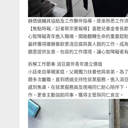
靜透過輔具協助及工作夥伴指導，逐漸熟悉工作
【焦點時報／記者蔡宗憲報導】喜憨兒基金會長期推
心智障礙青年進入職場，開啟翻轉生命的重要起
最終獲得連鎖餐飲業涓豆腐與異人館的工作，成
願意提供友善、包容的工作環境，讓心智障礙者
拆解工作節奏 涓豆腐伴青年建立價值
小廷來自單親家庭，父親獨力扶養他與弟弟，為
題多次離職，直到透過支持性就業服務，進入涓
感到焦慮，在就業服務員及現場同仁耐心陪伴下
作，更會主動協助同事，獲得主管與同仁肯定。