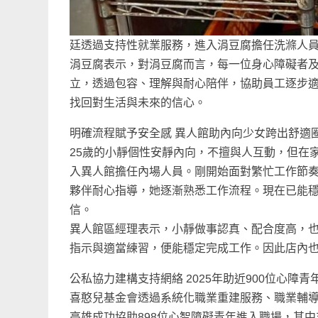
廷透過支持性就業服務，進入涓豆腐擔任洗滌人
涓豆腐表示，對涓豆腐而言，每一位身心障礙者
立，透過包容、理解與耐心陪伴，協助員工逐步
找回對生活與未來的信心。
明確流程賦予安全感 異人館助內向少女跨出舒適
25歲的小靜個性安靜內向，不擅與人互動，但在
入異人館擔任內場人員。剛開始面對繁忙工作節
夥伴耐心指導，她逐漸熟悉工作流程。現在已能
信。
異人館區經理表示，小靜做事認真、配合度高，
指示與適當練習，便能穩定完成工作。因此店內
公私協力建構支持網絡 2025年助近900位心障青
喜憨兒基金會透過系統化職業重建服務、職業輔導
高雄成功協助898位心智障礙青年進入職場，其