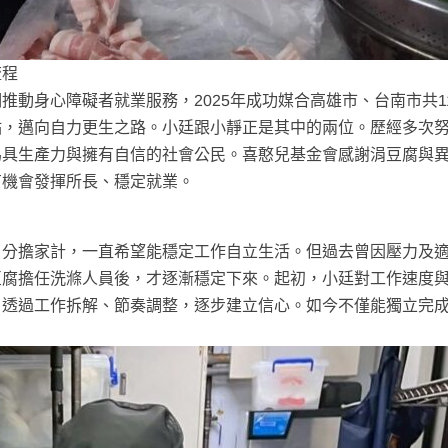
流程
動身心障礙者就業服務，2025年成功媒合高雄市、台南市共1
點，邁向自力更生之路。小廷跟小靜正是其中的兩位。歷經多次
為具生產力與擁有自信的社會公民。喜憨兒基金會感謝涓豆腐與
有機會發揮所長、穩定就業。
了分擔家計，一直希望能穩定工作自立生活。但過去曾因壓力及
豆腐擔任洗滌人員後，才逐漸穩定下來。起初，小廷對工作速度
，透過工作拆解、節奏調整，逐步建立信心。如今不僅能獨立完