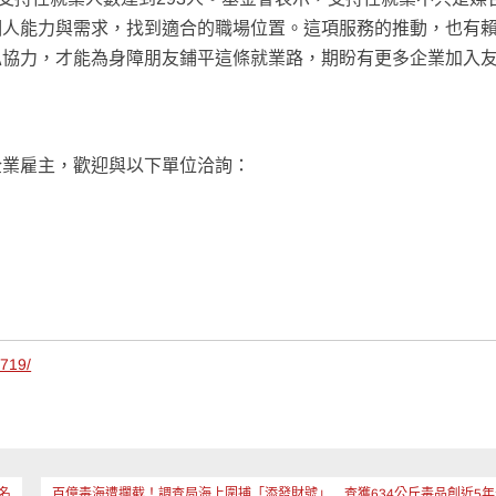
個人能力與需求，找到適合的職場位置。這項服務的推動，也有
私協力，才能為身障朋友鋪平這條就業路，期盼有更多企業加入
企業雇主，歡迎與以下單位洽詢：
1719/
名
百億毒海遭攔截！調查局海上圍捕「添發財號」 查獲634公斤毒品創近5