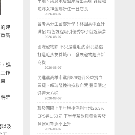
串燒、柒息地居酒屋端出美味 韓援啦
啦隊女神金娜妍任一日店長
2026-08-07
會考高分生留鄉升學！林園高中直升
境的建
滿招 特色課程吸引優秀學子就近築夢
而重新
2026-08-07
國際寵物節 不只是曬毛孩 薛兆基倡
打造毛孩友善城市 發展寵物經濟新
商機
下，進
2026-08-07
及工作
民進黨高雄市黨部8/9號召公益捐血
立自
黃捷、賴瑞隆挽袖搶救血荒 豐富限定
好禮大方送
予明確
2026-08-07
聯發國際上半年稅後淨利年增26.3%
EPS達1.53元 下半年茶飲與餐食齊發
營運可望逐季上升
南以及
2026-08-07
合工