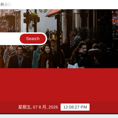
賽
西拉雅夏日好Chill掀高潮 關子嶺踩街、美食與泥漿溫泉魅力
星期五, 07 8 月, 2026
12:08:29 PM