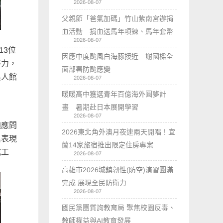
2026-08-07
父親節「爸氣加碼」竹山紫南宮辦捐
血活動 捐血送馬年項鍊、馬年套幣
2026-08-07
13位
因應中度颱風白海豚接近 謝國樑全
努力，
面部署防颱應變
異人館
2026-08-07
暖暖高中獲選青年百億海外圓夢計
畫 暑期赴日本展開學習
2026-08-07
適應問
2026東北角外澳月夜連兩天開唱！宜
與表現
蘭14家旅宿推出限定住房專案
成工
2026-08-07
高雄市2026城鎮韌性(防空)演習圓滿
完成 展現全民防衛力
2026-08-07
國民黨團質詢教育局 聚焦校園反毒、
教師權益與AI教育發展