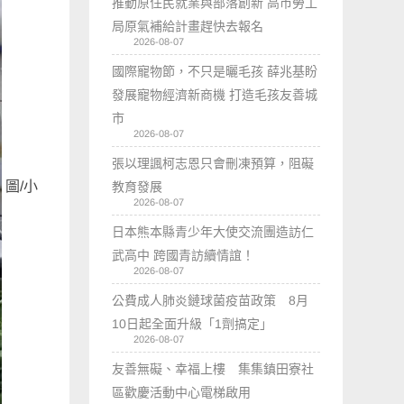
推動原住民就業與部落創新 高市勞工
局原氣補給計畫趕快去報名
2026-08-07
國際寵物節，不只是曬毛孩 薛兆基盼
發展寵物經濟新商機 打造毛孩友善城
市
2026-08-07
張以理諷柯志恩只會刪凍預算，阻礙
圖/小
教育發展
2026-08-07
日本熊本縣青少年大使交流團造訪仁
武高中 跨國青訪續情誼！
2026-08-07
公費成人肺炎鏈球菌疫苗政策 8月
10日起全面升級「1劑搞定」
2026-08-07
友善無礙、幸福上樓 集集鎮田寮社
區歡慶活動中心電梯啟用