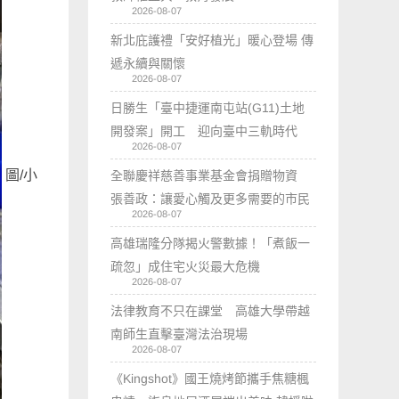
2026-08-07
新北庇護禮「安好植光」暖心登場 傳
遞永續與關懷
2026-08-07
日勝生「臺中捷運南屯站(G11)土地
開發案」開工 迎向臺中三軌時代
2026-08-07
圖/小
全聯慶祥慈善事業基金會捐贈物資
張善政：讓愛心觸及更多需要的市民
2026-08-07
高雄瑞隆分隊揭火警數據！「煮飯一
疏忽」成住宅火災最大危機
2026-08-07
法律教育不只在課堂 高雄大學帶越
南師生直擊臺灣法治現場
2026-08-07
《Kingshot》國王燒烤節攜手焦糖楓