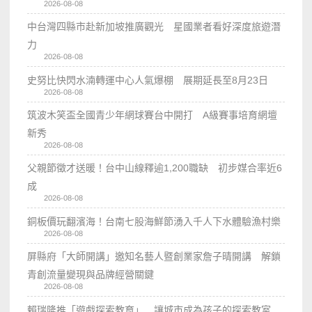
2026-08-08
中台灣四縣市赴新加坡推廣觀光 星國業者看好深度旅遊潛
力
2026-08-08
史努比快閃水湳轉運中心人氣爆棚 展期延長至8月23日
2026-08-08
筑波木笑盃全國青少年網球賽台中開打 A級賽事培育網壇
新秀
2026-08-08
父親節徵才送暖！台中山線釋逾1,200職缺 初步媒合率近6
成
2026-08-08
銅板價玩翻濱海！台南七股海鮮節湧入千人下水體驗漁村樂
2026-08-08
屏縣府「大師開講」邀知名藝人暨創業家詹子晴開講 解鎖
青創流量變現與品牌經營關鍵
2026-08-08
賴瑞隆推「遊戲探索教育」 讓城市成為孩子的探索教室