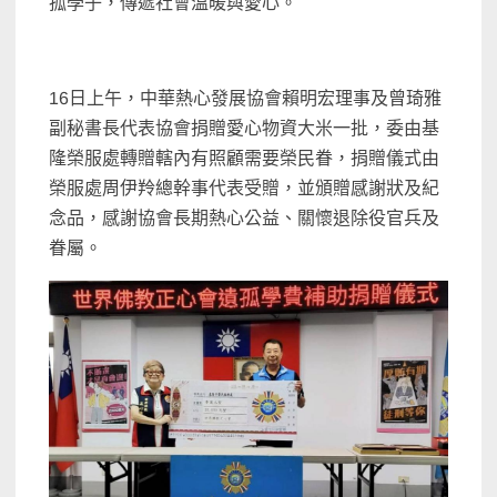
孤學子，傳遞社會溫暖與愛心。
16日上午，中華熱心發展協會賴明宏理事及曾琦雅
副秘書長代表協會捐贈愛心物資大米一批，委由基
隆榮服處轉贈轄內有照顧需要榮民眷，捐贈儀式由
榮服處周伊羚總幹事代表受贈，並頒贈感謝狀及紀
念品，感謝協會長期熱心公益、關懷退除役官兵及
眷屬。