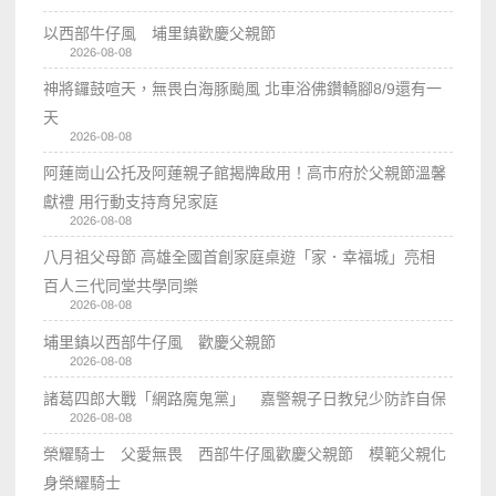
以西部牛仔風 埔里鎮歡慶父親節
2026-08-08
神將鑼鼓喧天，無畏白海豚颱風 北車浴佛鑽轎腳8/9還有一
天
2026-08-08
阿蓮崗山公托及阿蓮親子館揭牌啟用！高市府於父親節溫馨
獻禮 用行動支持育兒家庭
2026-08-08
八月祖父母節 高雄全國首創家庭桌遊「家．幸福城」亮相
百人三代同堂共學同樂
2026-08-08
埔里鎮以西部牛仔風 歡慶父親節
2026-08-08
諸葛四郎大戰「網路魔鬼黨」 嘉警親子日教兒少防詐自保
2026-08-08
榮耀騎士 父愛無畏 西部牛仔風歡慶父親節 模範父親化
身榮耀騎士