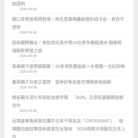
款證明
2026-08-08
廟口音樂會熱鬧登場！柯志恩重砲轟綠營防疫冷血、食安不
透明
2026-08-08
迎向國際舞台！南投旭光高中等20位青年展翅澳洲 開啟跨
域創新學習之旅
2026-08-08
高雄親子遊樂園開幕！30多項免費設施＋水樂園一次玩到嗨
2026-08-08
暑假親子共食正當時 雲林好魚前進花博陪爸爸過節
2026-08-08
南投觀光深化布局新加坡市場 「B2B」交流拓展國際旅遊
合作
2026-08-08
台南遠東香格里拉攜手日本千葉名店「CROISSANT」 咖
哩麵包總冠軍技術首度在台落地 2026得獎可頌搶先日本上
市