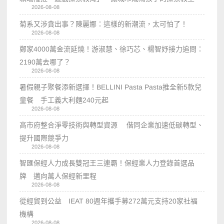
2026-08-08
菊系又涉貪出事？陳麗娜：這樣的新潮流，太可怕了！
2026-08-08
鄭家4000萬金流延燒！游淑慧、徐巧芯、楊智妤接力追問：
2190萬去哪了？
2026-08-08
暑假親子聚餐添新選擇！BELLINI Pasta Pasta推全新5款兒
童餐 手工義大利麵240元起
2026-08-08
高市府整合淨零技術與轉型資源 偕同企業加速低碳轉型、
提升國際競爭力
2026-08-08
智匯保經人力成長雙冠王三連霸！保經業人力登錄首選品
牌 邁向萬人保經新里程
2026-08-08
從經貿到公益 IEAT 80週年攜手募272萬元支持20家社福
機構
2026-08-08