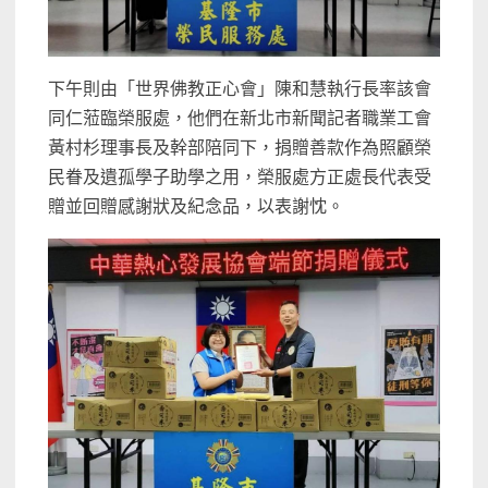
下午則由「世界佛教正心會」陳和慧執行長率該會
同仁蒞臨榮服處，他們在新北市新聞記者職業工會
黃村杉理事長及幹部陪同下，捐贈善款作為照顧榮
民眷及遺孤學子助學之用，榮服處方正處長代表受
贈並回贈感謝狀及紀念品，以表謝忱。