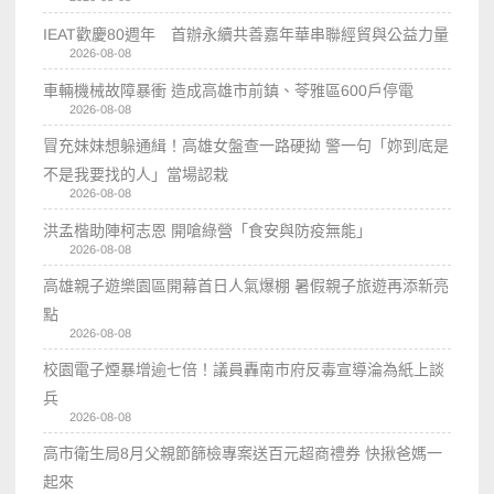
IEAT歡慶80週年 首辦永續共善嘉年華串聯經貿與公益力量
2026-08-08
車輛機械故障暴衝 造成高雄市前鎮、苓雅區600戶停電
2026-08-08
冒充妹妹想躲通緝！高雄女盤查一路硬拗 警一句「妳到底是
不是我要找的人」當場認栽
2026-08-08
洪孟楷助陣柯志恩 開嗆綠營「食安與防疫無能」
2026-08-08
高雄親子遊樂園區開幕首日人氣爆棚 暑假親子旅遊再添新亮
點
2026-08-08
校園電子煙暴增逾七倍！議員轟南市府反毒宣導淪為紙上談
兵
2026-08-08
高市衛生局8月父親節篩檢專案送百元超商禮券 快揪爸媽一
起來