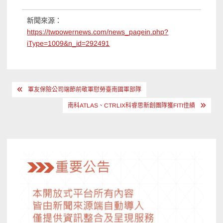
新聞來源：
https://twpowernews.com/news_pagein.php?
iType=1009&n_id=292491
文
軍友保險公司端節前敬軍慰勞臺南國軍部隊
章
南科ATLAS、CTRLIX科睿思新創團隊獲FITI佳績
導
覽