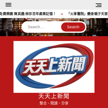
Skip
to
樂園 陳其邁:保存百年產業記憶！
「火車醫院」變身親子天堂！
content
Search
天天上新聞
整合、閱讀、分享