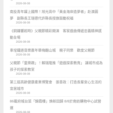
2026-08-08
南投青年躍上國際！旭光高中「黃金海岸造夢者」赴澳圓
夢 副縣長王瑞德代許縣長授旗鼓勵祝福
2026-08-08
《銅鑼響起時》父親節精彩開演 客家戲曲傳遞忠義精神感
動全場
2026-08-08
車埕鐵道音樂嘉年華嗨翻山城 親子同樂 歡度父親節
2026-08-08
父親節「童樂趣」！賴瑞隆推「遊戲探索教育」 讓城市成為
孩子的探索教室
2026-08-08
第三屆高齡健康產業博覽會 張善政：打造長輩安心生活的
宜居城市
2026-08-08
86載府城台菜「錦霞樓」煥新回歸 8/8於南紡購物中心試營
運
2026-08-08