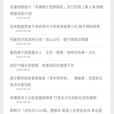
全臺規模最大「高雄親子遊樂園區」首日狂吸三萬人潮 輕軌
運量成長20倍
2026-08-08
梁育慈邀屏東子弟張博洋大啖美食推廣小吃 聯手掃街拜票
2026-08-08
阿蓮育兒資源再升級！崗山公托、親子館聯合開幕
2026-08-08
暑假親子遊嘉義水上 太空、糖果、咖啡到採果一次玩
2026-08-08
戒菸守護全家健康 來嘉戒菸好禮獎不完
2026-08-08
黃文醫師故居重啟變身「津本喫茶部」 黃敏惠：老屋新生
再添木都亮點
2026-08-08
新樓醫深入社區首攜復興里 打造全方位高齡友善防護網
2026-08-08
鄭朝方「消失的2190萬」遭圍攻 藍營三女將追金流 拿出還