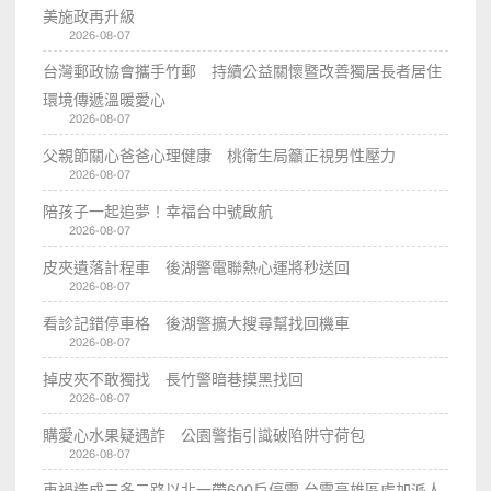
美施政再升級
2026-08-07
台灣郵政協會攜手竹郵 持續公益關懷暨改善獨居長者居住
環境傳遞溫暖愛心
2026-08-07
父親節關心爸爸心理健康 桃衛生局籲正視男性壓力
2026-08-07
陪孩子一起追夢！幸福台中號啟航
2026-08-07
皮夾遺落計程車 後湖警電聯熱心運將秒送回
2026-08-07
看診記錯停車格 後湖警擴大搜尋幫找回機車
2026-08-07
掉皮夾不敢獨找 長竹警暗巷摸黑找回
2026-08-07
購愛心水果疑遇詐 公園警指引識破陷阱守荷包
2026-08-07
車禍造成三多二路以北一帶600戶停電 台電高雄區處加派人