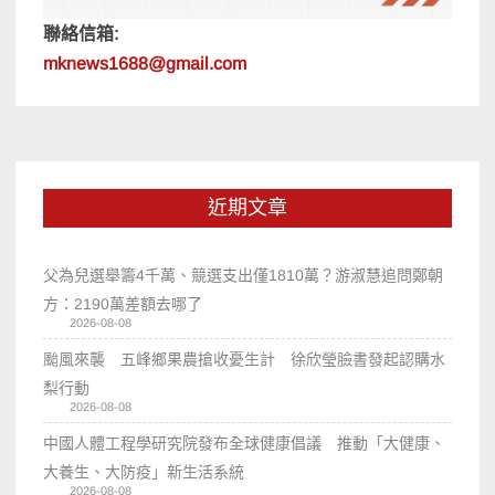
聯絡信箱:
mknews1688@gmail.com
近期文章
父為兒選舉籌4千萬、競選支出僅1810萬？游淑慧追問鄭朝
方：2190萬差額去哪了
2026-08-08
颱風來襲 五峰鄉果農搶收憂生計 徐欣瑩臉書發起認購水
梨行動
2026-08-08
中國人體工程學研究院發布全球健康倡議 推動「大健康、
大養生、大防疫」新生活系統
2026-08-08