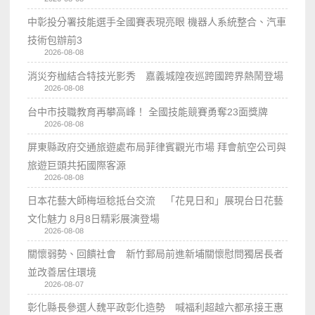
中彰投分署技能選手全國賽表現亮眼 機器人系統整合、汽車
技術包辦前3
2026-08-08
消災夯枷結合特技光影秀 嘉義城隍夜巡跨國跨界熱鬧登場
2026-08-08
台中市技職教育再攀高峰！ 全國技能競賽勇奪23面獎牌
2026-08-08
屏東縣政府交通旅遊處布局菲律賓觀光市場 拜會航空公司與
旅遊巨頭共拓國際客源
2026-08-08
日本花藝大師梅垣稔抵台交流 「花見日和」展現台日花藝
文化魅力 8月8日精彩展演登場
2026-08-08
關懷弱勢、回饋社會 新竹郵局前進新埔關懷慰問獨居長者
並改善居住環境
2026-08-07
彰化縣長參選人魏平政彰化造勢 喊福利超越六都承接王惠