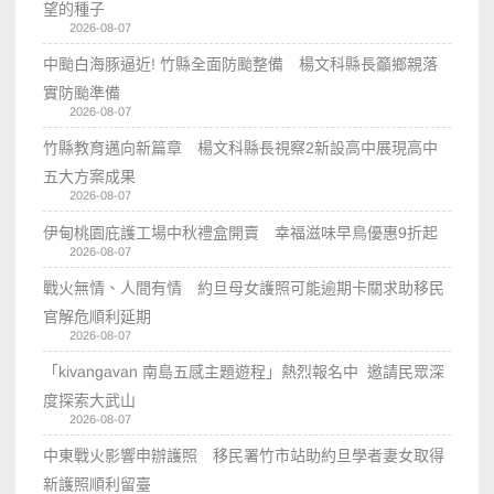
望的種子
2026-08-07
中颱白海豚逼近! 竹縣全面防颱整備 楊文科縣長籲鄉親落
實防颱準備
2026-08-07
竹縣教育邁向新篇章 楊文科縣長視察2新設高中展現高中
五大方案成果
2026-08-07
伊甸桃園庇護工場中秋禮盒開賣 幸福滋味早鳥優惠9折起
2026-08-07
戰火無情、人間有情 約旦母女護照可能逾期卡關求助移民
官解危順利延期
2026-08-07
「kivangavan 南島五感主題遊程」熱烈報名中 邀請民眾深
度探索大武山
2026-08-07
中東戰火影響申辦護照 移民署竹市站助約旦學者妻女取得
新護照順利留臺