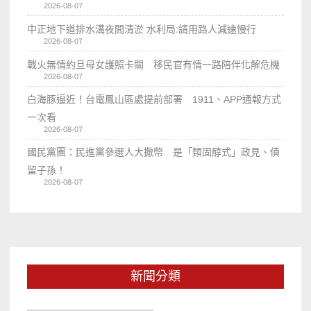
2026-08-07
中正地下道排水溝夜間清淤 水利局:請用路人減速慢行
2026-08-07
戰火無情約旦母女護照卡關 移民官有情一路陪伴化解危機
2026-08-07
白海豚逼近！台電鳳山區處提前部署 1911、APP通報方式
一次看
2026-08-07
國民黨團：民進黨參選人大撒幣 是「類固醇式」政見、債
留子孫！
2026-08-07
新聞分類