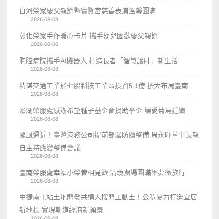
白河榮家慶父親節暨寶賢宮慈善表演溫馨圓滿
2026-08-08
彰化榮家手作暖心卡片 攜手幼兒園歡慶父親節
2026-08-08
胸腔病院攜手AI機器人 打造長者「智慧護肺」新生活
2026-08-08
精湛交通工業於七股科技工業區投資5.1億 擴大布局臺南
2026-08-08
澎湖榮服處感謝希望種子基金會捐助學金 讓愛菊島延續
2026-08-08
颱風逼近！臺灣港務公司提前部署防颱整備 周永暉董事長親
自主持應變整備會議
2026-08-08
臺南榮服處幸福小榮眷相見歡 清境農場圓滿築夢微旅行
2026-08-08
中捷南屯站土地開發共構大樓開工動土！公私協力打造宜居
新地標 實現軌道經濟新願景
2026-08-08