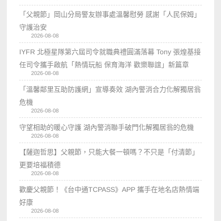
「父親節」岡山分局警友辦事處溫馨慰勞 感謝「人民保姆」
守護治安
2026-08-08
IYFR 北極星隊第六屆司令就職典禮圓滿落幕 Tony 張煌基接
任司令攜手啟航「熱情玩船 保育海洋 歡樂聯誼」新篇章
2026-08-08
「溫馨鄰里互助防護網」宣導奏效 湖內警消合力化解獨居翁
危機
2026-08-08
守望相助的暖心守護 湖內警消聯手破門化解獨居翁的危機
2026-08-08
【薩迦哲思】父親節，只能大餐一頓嗎？不只是「付清節」
更要培福積德
2026-08-08
歡慶父親節！《台中通TCPASS》APP 攜手在地名店熱情端
好康
2026-08-08