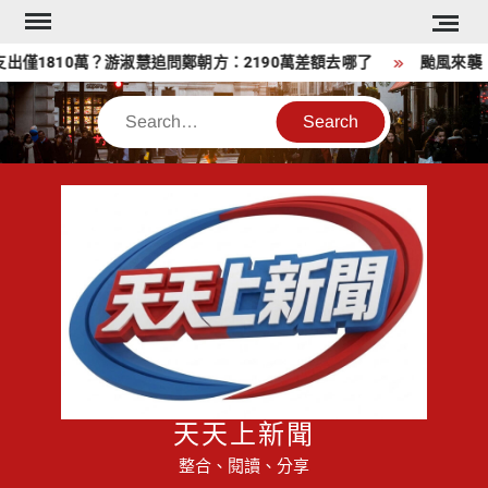
Skip
to
僅1810萬？游淑慧追問鄭朝方：2190萬差額去哪了
颱風來襲 
content
Search
天天上新聞
整合、閱讀、分享