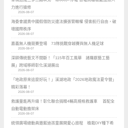
力進行搶修
2026-08-07
海委會譴責中國假借防災違法擴張管轄權 侵害航行自由，破
壞國際秩序
2026-08-07
嘉義無人機競賽登場 73隊挑戰穿越賽與無人機足球
2026-08-07
深耕傳統藝文不間斷！「115年百工風華 諸羅獻藝工藝
展」跨域移師彰化溪湖展出
2026-08-07
「地政原來這麼好玩！」溪湖地政「2026地政魔法夏令營」
精彩落幕！
2026-08-07
救護量能再升級！彰化聯合捐贈4輛高規格救護車 首配全
自動電動擔架床
2026-08-07
統領廣場總動員邀藍迪孩童展開愛心旅程 植栽DIY種下希