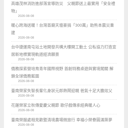
高雄茂林消防進部落宣導防災 父親節送上最實用「安全禮
物」
2026-08-08
暖心跨海送暖！台灣首廟天壇豪捐「300萬」助熊本震災重
建
2026-08-08
台中捷運南屯站土地開發共構大樓開工動土 公私協力打造宜
居新地標實現軌道經濟願景
2026-08-08
僑務探索營培育青年國際視野 首創特務桌遊與實境闖關 解
鎖全球僑務藍圖
2026-08-08
臺南榮家失智長輩化身狀元郎熱鬧迎親 爸氣十足大膽炫父
2026-08-08
花蓮榮家立秋傳愛慶父親節 歌仔戲傳承經典暖人心
2026-08-08
臺南榮服處相見歡暨清境農場微旅行 幸福小榮眷圓滿築夢
2026-08-08