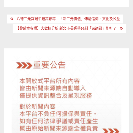
文
八德三元宮端午贈萬顆粽 「新三元價值」傳遞信仰、文化及公益
章
【黎榮章專欄】大數據分析 新北市長選舉只剩「民調戰」能打？
導
覽